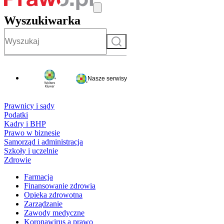
Wyszukiwarka
Szukaj
Nasze serwisy
Prawnicy i sądy
Podatki
Kadry i BHP
Prawo w biznesie
Samorząd i administracja
Szkoły i uczelnie
Zdrowie
Farmacja
Finansowanie zdrowia
Opieka zdrowotna
Zarządzanie
Zawody medyczne
Koronawirus a prawo