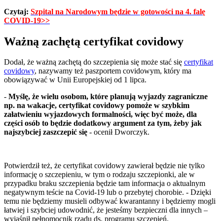
Czytaj:
Szpital na Narodowym będzie w gotowości na 4. falę
COVID-19>>
Ważną zachętą certyfikat covidowy
Dodał, że ważną zachętą do szczepienia się może stać się
certyfikat
covidowy
, nazywamy też paszportem covidowym, który ma
obowiązywać w Unii Europejskiej od 1 lipca.
-
Myślę, że wielu osobom, które planują wyjazdy zagraniczne
np. na wakacje, certyfikat covidowy pomoże w szybkim
załatwieniu wyjazdowych formalności, więc być może, dla
części osób to będzie dodatkowy argument za tym, żeby jak
najszybciej zaszczepić się
- ocenił Dworczyk.
Potwierdził też, że certyfikat covidowy zawierał będzie nie tylko
informację o szczepieniu, w tym o rodzaju szczepionki, ale w
przypadku braku szczepienia będzie tam informacja o aktualnym
negatywnym teście na Covid-19 lub o przebytej chorobie. - Dzięki
temu nie będziemy musieli odbywać kwarantanny i będziemy mogli
łatwiej i szybciej udowodnić, że jesteśmy bezpieczni dla innych –
wyjaśnił pełnomocnik rządu ds. programu szczepień.