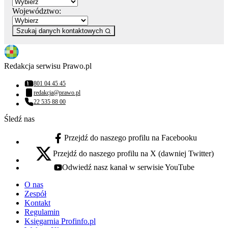
Województwo:
Szukaj danych kontaktowych
Redakcja serwisu Prawo.pl
801 04 45 45
Numer telefonu:
redakcja@prawo.pl
Adres email:
22 535 88 00
Numer telefonu:
Śledź nas
Przejdź do naszego profilu na Facebooku
facebook - otwiera się w nowej karcie
Przejdź do naszego profilu na X (dawniej Twitter)
x - otwiera się w nowej karcie
Odwiedź nasz kanał w serwisie YouTube
youtube - otwiera się w nowej karcie
O nas
Zespół
Kontakt
Regulamin
Księgarnia Profinfo.pl