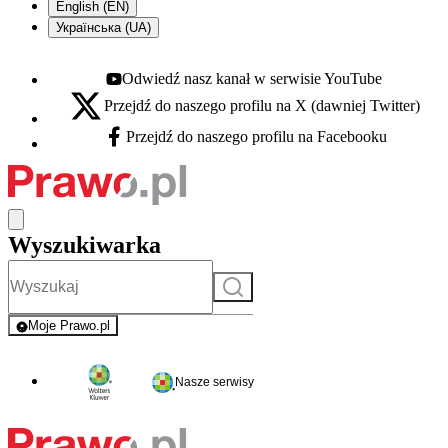
English (EN)
Українська (UA)
Odwiedź nasz kanał w serwisie YouTube
Youtube - otwiera się w nowej karcie
Przejdź do naszego profilu na X (dawniej Twitter)
X - otwiera się w nowej karcie
Przejdź do naszego profilu na Facebooku
Facebook - otwiera się w nowej karcie
Wyszukiwarka
Szukaj
Moje Prawo.pl
- rejestracja i logowanie do serwisu
Nasze serwisy