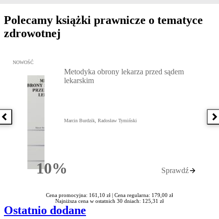
Polecamy książki prawnicze o tematyce
zdrowotnej
Przejdź do: Metodyka obrony lekarza przed sądem lekarskim, Marc
NOWOŚĆ
Metodyka obrony lekarza przed sądem
lekarskim
Poprzednia książka
N
Marcin Burdzik, Radosław Tymiński
10%
Sprawdź
Rabatu
Cena promocyjna: 161,10 zł |
Cena regularna: 179,00 zł
Najniższa cena w ostatnich 30 dniach: 125,31 zł
Ostatnio dodane