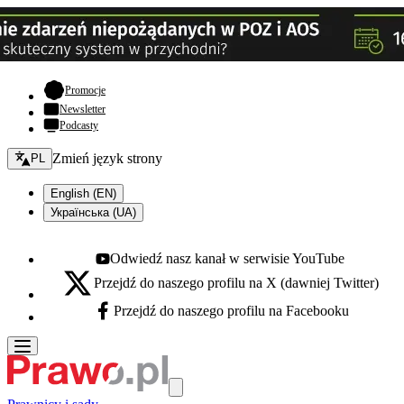
- otwiera się w nowej karcie
Promocje
Newsletter
Podcasty
Zmień język - bieżący:
Zmień język strony
PL
English (EN)
Українська (UA)
Odwiedź nasz kanał w serwisie YouTube
Youtube - otwiera się w nowej karcie
Przejdź do naszego profilu na X (dawniej Twitter)
X - otwiera się w nowej karcie
Przejdź do naszego profilu na Facebooku
Facebook - otwiera się w nowej karcie