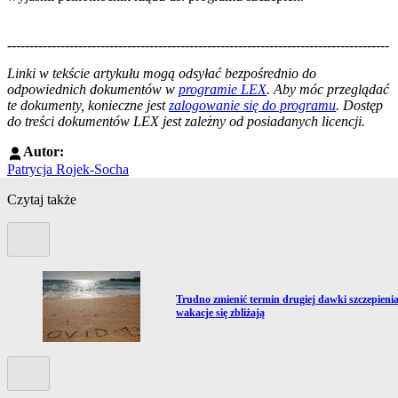
--------------------------------------------------------------------------------------
--------------------------------------------------------
Linki w tekście artykułu mogą odsyłać bezpośrednio do
odpowiednich dokumentów w
programie LEX
. Aby móc przeglądać
te dokumenty, konieczne jest
zalogowanie się do programu
. Dostęp
do treści dokumentów LEX jest zależny od posiadanych licencji.
Autor:
Patrycja Rojek-Socha
Czytaj także
Poprzedni slide
Przejdź do artykułu:
Trudno zmienić termin drugiej dawki szczepienia
wakacje się zbliżają
Kolejny slide