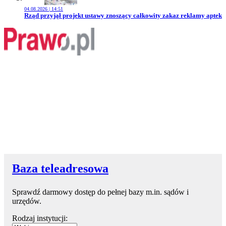
04.08.2026 | 14:51
Przejdź do artykułu:
Rząd przyjął projekt ustawy znoszący całkowity zakaz reklamy aptek
Baza teleadresowa
Sprawdź darmowy dostęp do pełnej bazy m.in. sądów i
urzędów.
Rodzaj instytucji: