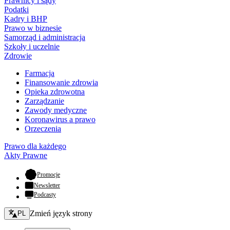
Prawnicy i sądy
Podatki
Kadry i BHP
Prawo w biznesie
Samorząd i administracja
Szkoły i uczelnie
Zdrowie
Farmacja
Finansowanie zdrowia
Opieka zdrowotna
Zarządzanie
Zawody medyczne
Koronawirus a prawo
Orzeczenia
Prawo dla każdego
Akty Prawne
- otwiera się w nowej karcie
Promocje
Newsletter
Podcasty
Zmień język - bieżący:
Zmień język strony
PL