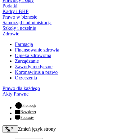
Prawnicy i sądy
Podatki
Kadry i BHP
Prawo w biznesie
Samorząd i administracja
Szkoły i uczelnie
Zdrowie
Farmacja
Finansowanie zdrowia
Opieka zdrowotna
Zarządzanie
Zawody medyczne
Koronawirus a prawo
Orzeczenia
Prawo dla każdego
Akty Prawne
- otwiera się w nowej karcie
Promocje
Newsletter
Podcasty
Zmień język - bieżący:
Zmień język strony
PL