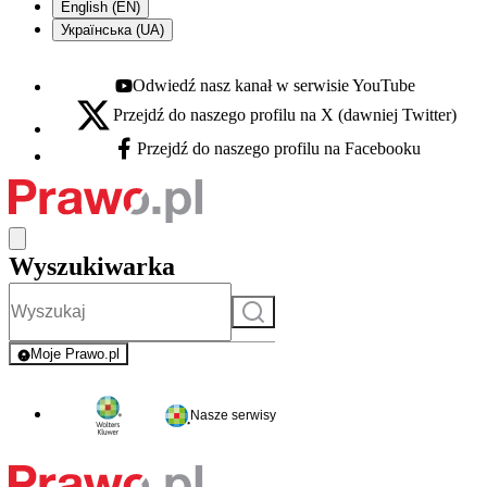
English (EN)
Українська (UA)
Odwiedź nasz kanał w serwisie YouTube
Youtube - otwiera się w nowej karcie
Przejdź do naszego profilu na X (dawniej Twitter)
X - otwiera się w nowej karcie
Przejdź do naszego profilu na Facebooku
Facebook - otwiera się w nowej karcie
Wyszukiwarka
Szukaj
Moje Prawo.pl
- rejestracja i logowanie do serwisu
Nasze serwisy