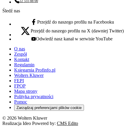
22 535 88 00
Numer telefonu:
Śledź nas
Przejdź do naszego profilu na Facebooku
facebook - otwiera się w nowej karcie
Przejdź do naszego profilu na X (dawniej Twitter)
x - otwiera się w nowej karcie
Odwiedź nasz kanał w serwisie YouTube
youtube - otwiera się w nowej karcie
O nas
Zespół
Kontakt
Regulamin
Księgarnia Profinfo.pl
Wolters Kluwer
FEPI
FPOP
Mapa strony
Polityka prywatności
Pomoc
Zarządzaj preferencjami plików cookie
© 2026 Wolters Kluwer
Realizacja Ideo Powered by:
CMS Edito