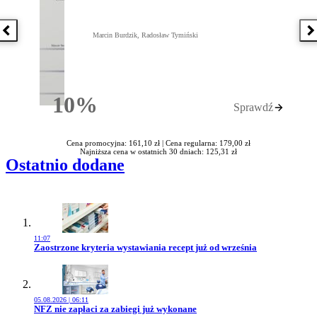
Poprzednia książka
N
Marcin Burdzik, Radosław Tymiński
10%
Sprawdź
Rabatu
Cena promocyjna: 161,10 zł |
Cena regularna: 179,00 zł
Najniższa cena w ostatnich 30 dniach: 125,31 zł
Ostatnio dodane
11:07
Przejdź do artykułu:
Zaostrzone kryteria wystawiania recept już od września
05.08.2026 | 06:11
Przejdź do artykułu:
NFZ nie zapłaci za zabiegi już wykonane