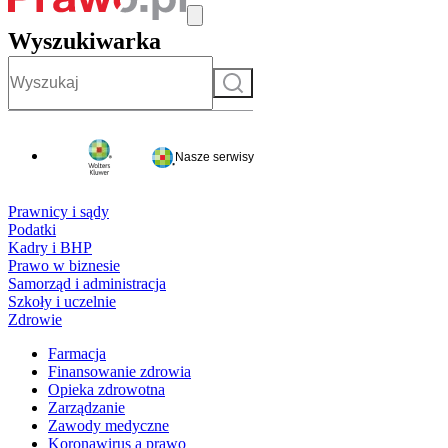
Wyszukiwarka
Szukaj
Nasze serwisy
Prawnicy i sądy
Podatki
Kadry i BHP
Prawo w biznesie
Samorząd i administracja
Szkoły i uczelnie
Zdrowie
Farmacja
Finansowanie zdrowia
Opieka zdrowotna
Zarządzanie
Zawody medyczne
Koronawirus a prawo