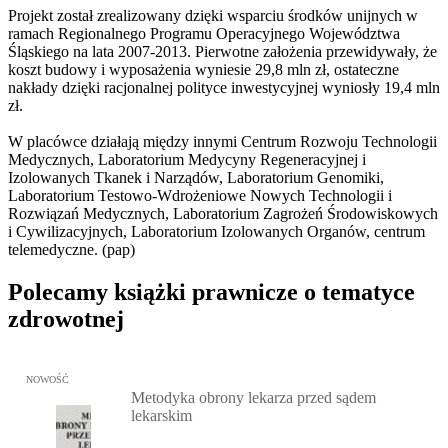
Projekt został zrealizowany dzięki wsparciu środków unijnych w
ramach Regionalnego Programu Operacyjnego Województwa
Śląskiego na lata 2007-2013. Pierwotne założenia przewidywały, że
koszt budowy i wyposażenia wyniesie 29,8 mln zł, ostateczne
nakłady dzięki racjonalnej polityce inwestycyjnej wyniosły 19,4 mln
zł.
W placówce działają między innymi Centrum Rozwoju Technologii
Medycznych, Laboratorium Medycyny Regeneracyjnej i
Izolowanych Tkanek i Narządów, Laboratorium Genomiki,
Laboratorium Testowo-Wdrożeniowe Nowych Technologii i
Rozwiązań Medycznych, Laboratorium Zagrożeń Środowiskowych
i Cywilizacyjnych, Laboratorium Izolowanych Organów, centrum
telemedyczne. (pap)
Polecamy książki prawnicze o tematyce
zdrowotnej
Przejdź do: Metodyka obrony lekarza przed sądem lekarskim, Marc
NOWOŚĆ
Metodyka obrony lekarza przed sądem
lekarskim