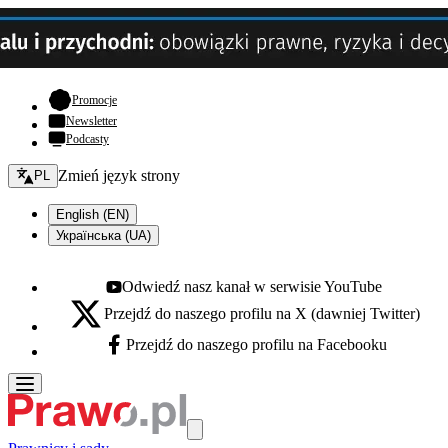
- otwiera się w nowej karcie
Promocje
Newsletter
Podcasty
Zmień język - bieżący:
Zmień język strony
PL
English (EN)
Українська (UA)
Odwiedź nasz kanał w serwisie YouTube
Youtube - otwiera się w nowej karcie
Przejdź do naszego profilu na X (dawniej Twitter)
X - otwiera się w nowej karcie
Przejdź do naszego profilu na Facebooku
Facebook - otwiera się w nowej karcie