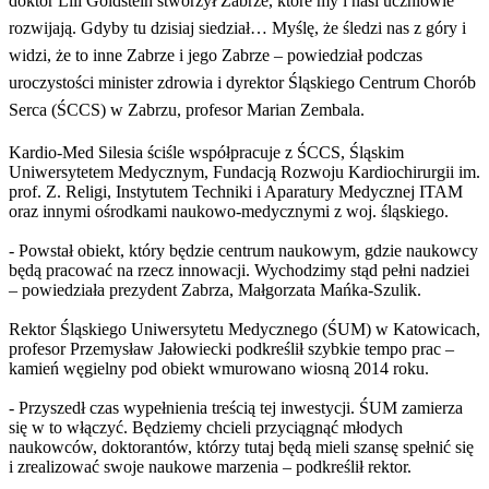
doktor Lili Goldstein stworzył Zabrze, które my i nasi uczniowie
rozwijają. Gdyby tu dzisiaj siedział… Myślę, że śledzi nas z góry i
widzi, że to inne Zabrze i jego Zabrze – powiedział podczas
uroczystości minister zdrowia i dyrektor Śląskiego Centrum Chorób
Serca (ŚCCS) w Zabrzu, profesor Marian Zembala.
Kardio-Med Silesia ściśle współpracuje z ŚCCS, Śląskim
Uniwersytetem Medycznym, Fundacją Rozwoju Kardiochirurgii im.
prof. Z. Religi, Instytutem Techniki i Aparatury Medycznej ITAM
oraz innymi ośrodkami naukowo-medycznymi z woj. śląskiego.
- Powstał obiekt, który będzie centrum naukowym, gdzie naukowcy
będą pracować na rzecz innowacji. Wychodzimy stąd pełni nadziei
– powiedziała prezydent Zabrza, Małgorzata Mańka-Szulik.
Rektor Śląskiego Uniwersytetu Medycznego (ŚUM) w Katowicach,
profesor Przemysław Jałowiecki podkreślił szybkie tempo prac –
kamień węgielny pod obiekt wmurowano wiosną 2014 roku.
- Przyszedł czas wypełnienia treścią tej inwestycji. ŚUM zamierza
się w to włączyć. Będziemy chcieli przyciągnąć młodych
naukowców, doktorantów, którzy tutaj będą mieli szansę spełnić się
i zrealizować swoje naukowe marzenia – podkreślił rektor.