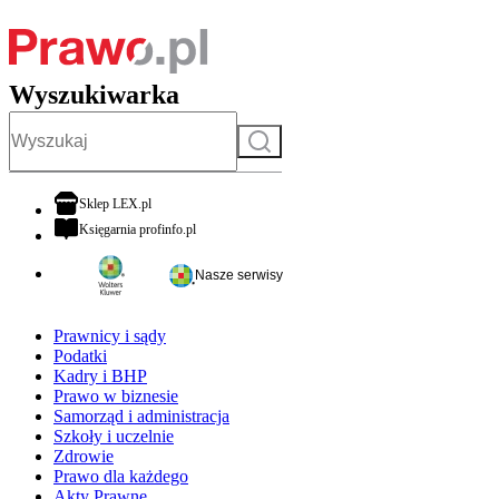
Wyszukiwarka
Szukaj
otwiera się w nowej karcie
Sklep LEX.pl
otwiera się w nowej karcie
Księgarnia profinfo.pl
Nasze serwisy
Prawnicy i sądy
Podatki
Kadry i BHP
Prawo w biznesie
Samorząd i administracja
Szkoły i uczelnie
Zdrowie
Prawo dla każdego
Akty Prawne