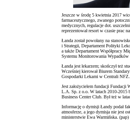
Jeszcze w środę 5 kwietnia 2017 wic
farmaceutycznego, zwanego potocznie
medycznych, regulacje dot. uszczel
reprezentował resort w czasie prac
Łanda został powołany na stanowisko
i Strategii, Departament Polityki L
a także Departament Współpracy Mię
Systemu Monitorowania Wypadków Ko
Łanda jest lekarzem; skończył też 
Wcześniej kierował Biurem Standary
Gospodarki Lekami w Centrali NFZ.
Jest założycielem fundacji Fundacji
L.A. Sp. z o.o. W latach 2010-2015 
Business Center Club. Był też w la
Informację o dymisji Łandy podał fak
atmosferze, a jego dymisja nie jest 
ministerstwie Ewa Warmińska. (pap)