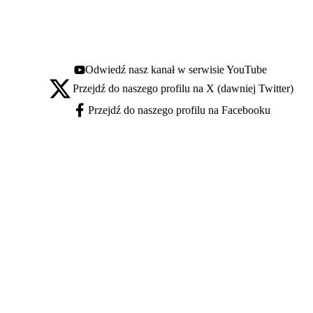
Odwiedź nasz kanał w serwisie YouTube
Youtube - otwiera się w nowej karcie
Przejdź do naszego profilu na X (dawniej Twitter)
X - otwiera się w nowej karcie
Przejdź do naszego profilu na Facebooku
Facebook - otwiera się w nowej karcie