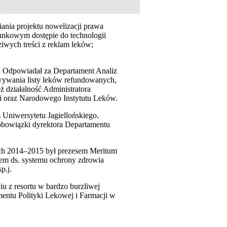
ania projektu nowelizacji prawa
tunkowym dostępie do technologii
iwych treści z reklam leków;
u. Odpowiadał za Departament Analiz
owywania listy leków refundowanych,
 działalność Administratora
 oraz Narodowego Instytutu Leków.
Uniwersytetu Jagiellońskiego.
obowiązki dyrektora Departamentu
tach 2014–2015 był prezesem Meritum
tem ds. systemu ochrony zdrowia
p.j.
iu z resortu w bardzo burzliwej
amentu Polityki Lekowej i Farmacji w