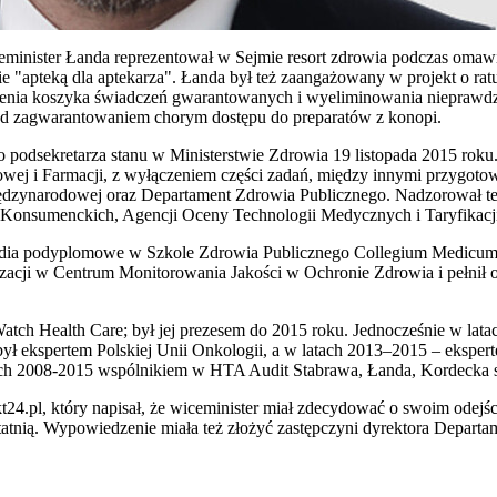
eminister Łanda reprezentował w Sejmie resort zdrowia podczas omawi
 "apteką dla aptekarza". Łanda był też zaangażowany w projekt o ra
nienia koszyka świadczeń gwarantowanych i wyeliminowania nieprawdz
 nad zagwarantowaniem chorym dostępu do preparatów z konopi.
 podsekretarza stanu w Ministerstwie Zdrowia 19 listopada 2015 rok
ekowej i Farmacji, z wyłączeniem części zadań, między innymi przygot
dzynarodowej oraz Departament Zdrowia Publicznego. Nadzorował też
nsumenckich, Agencji Oceny Technologii Medycznych i Taryfikacji
studia podyplomowe w Szkole Zdrowia Publicznego Collegium Medicum 
zacji w Centrum Monitorowania Jakości w Ochronie Zdrowia i pełnił 
 Watch Health Care; był jej prezesem do 2015 roku. Jednocześnie w la
był ekspertem Polskiej Unii Onkologii, a w latach 2013–2015 – eksper
tach 2008-2015 wspólnikiem w HTA Audit Stabrawa, Łanda, Kordecka s
t24.pl, który napisał, że wiceminister miał zdecydować o swoim odejśc
ostatnią. Wypowiedzenie miała też złożyć zastępczyni dyrektora Depart