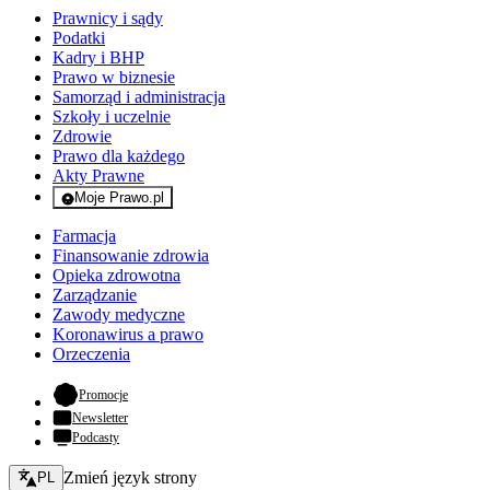
Prawnicy i sądy
Podatki
Kadry i BHP
Prawo w biznesie
Samorząd i administracja
Szkoły i uczelnie
Zdrowie
Prawo dla każdego
Akty Prawne
Moje Prawo.pl
- rejestracja i logowanie do serwisu
Farmacja
Finansowanie zdrowia
Opieka zdrowotna
Zarządzanie
Zawody medyczne
Koronawirus a prawo
Orzeczenia
- otwiera się w nowej karcie
Promocje
Newsletter
Podcasty
Zmień język - bieżący:
Zmień język strony
PL