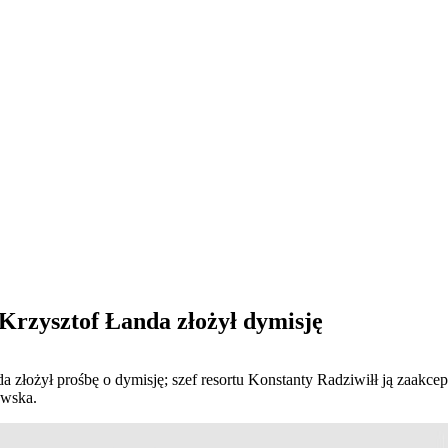
Krzysztof Łanda złożył dymisję
 złożył prośbę o dymisję; szef resortu Konstanty Radziwiłł ją zaakcep
ewska.