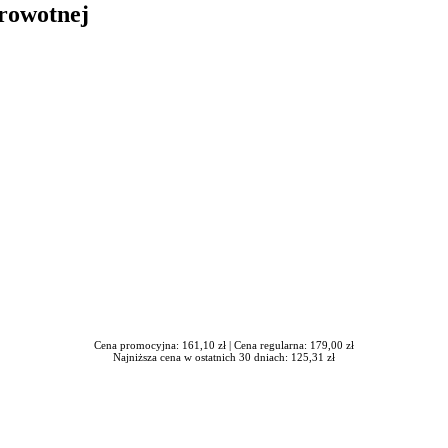
drowotnej
in Burdzik, Radosław Tymiński - otwiera się w nowym oknie
Cena promocyjna: 161,10 zł |
Cena regularna: 179,00 zł
Najniższa cena w ostatnich 30 dniach: 125,31 zł