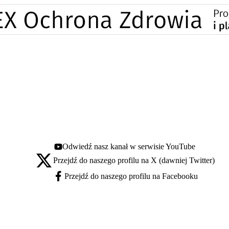
Odwiedź nasz kanał w serwisie YouTube
Youtube - otwiera się w nowej karcie
Przejdź do naszego profilu na X (dawniej Twitter)
X - otwiera się w nowej karcie
Przejdź do naszego profilu na Facebooku
Facebook - otwiera się w nowej karcie