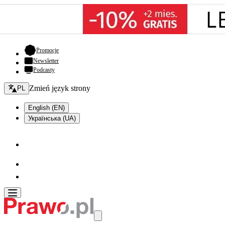
- otwiera się w nowej karcie
Promocje
Newsletter
Podcasty
Zmień język - bieżący:
Zmień język strony
PL
English (EN)
Українська (UA)