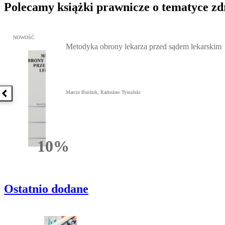
Polecamy książki prawnicze o tematyce z
Przejdź do: Metodyka obrony lekarza przed sądem lekarskim, Marc
NOWOŚĆ
Metodyka obrony lekarza przed sądem lekarskim
Marcin Burdzik, Radosław Tymiński
Poprzednia książka
10%
Rabatu
Ostatnio dodane