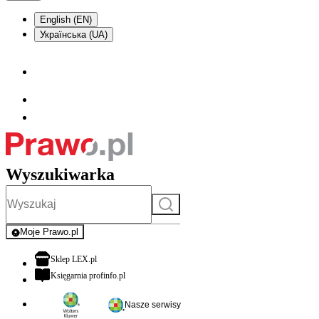
English (EN)
Українська (UA)
Wyszukiwarka
Szukaj
Moje Prawo.pl
- rejestracja i logowanie do serwisu
otwiera się w nowej karcie
Sklep LEX.pl
otwiera się w nowej karcie
Księgarnia profinfo.pl
Nasze serwisy