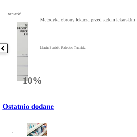
Przejdź do: Metodyka obrony lekarza przed sądem lekarskim, Marc
NOWOŚĆ
Metodyka obrony lekarza przed sądem lekarskim
Marcin Burdzik, Radosław Tymiński
Poprzednia książka
10%
Rabatu
Ostatnio dodane