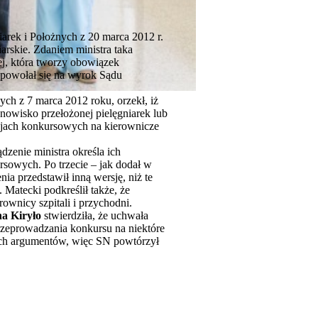
rek i Położnych z 20 marca 2012 r.
arskie. Zdaniem ministra taka
zej, która tworzy obowiązek
 powołał się na wyrok Sądu
h z 7 marca 2012 roku, orzekł, iż
anowisko przełożonej pielęgniarek lub
isjach konkursowych na kierownicze
dzenie ministra określa ich
sowych. Po trzecie – jak dodał w
nia przedstawił inną wersję, niż te
 Matecki podkreślił także, że
wnicy szpitali i przychodni.
na Kiryło
stwierdziła, że uchwała
przeprowadzania konkursu na niektóre
ych argumentów, więc SN powtórzył