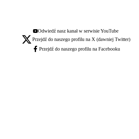
Odwiedź nasz kanał w serwisie YouTube
Youtube - otwiera się w nowej karcie
Przejdź do naszego profilu na X (dawniej Twitter)
X - otwiera się w nowej karcie
Przejdź do naszego profilu na Facebooku
Facebook - otwiera się w nowej karcie