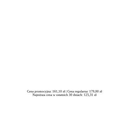
in Burdzik, Radosław Tymiński - otwiera się w nowym oknie
Cena promocyjna: 161,10 zł |
Cena regularna: 179,00 zł
Najniższa cena w ostatnich 30 dniach: 125,31 zł