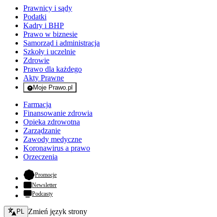
Prawnicy i sądy
Podatki
Kadry i BHP
Prawo w biznesie
Samorząd i administracja
Szkoły i uczelnie
Zdrowie
Prawo dla każdego
Akty Prawne
Moje Prawo.pl
- rejestracja i logowanie do serwisu
Farmacja
Finansowanie zdrowia
Opieka zdrowotna
Zarządzanie
Zawody medyczne
Koronawirus a prawo
Orzeczenia
- otwiera się w nowej karcie
Promocje
Newsletter
Podcasty
Zmień język - bieżący:
Zmień język strony
PL