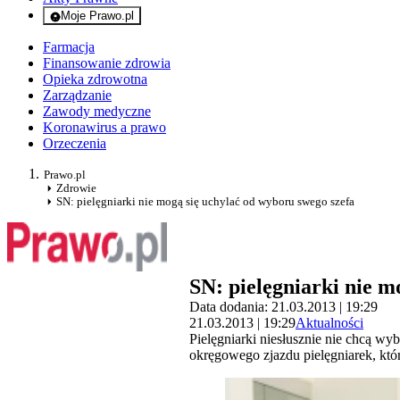
Moje Prawo.pl
- rejestracja i logowanie do serwisu
Farmacja
Finansowanie zdrowia
Opieka zdrowotna
Zarządzanie
Zawody medyczne
Koronawirus a prawo
Orzeczenia
Prawo.pl
Zdrowie
SN: pielęgniarki nie mogą się uchylać od wyboru swego szefa
SN: pielęgniarki nie m
Data dodania: 21.03.2013 | 19:29
21.03.2013 | 19:29
Aktualności
Pielęgniarki niesłusznie nie chcą w
okręgowego zjazdu pielęgniarek, kt