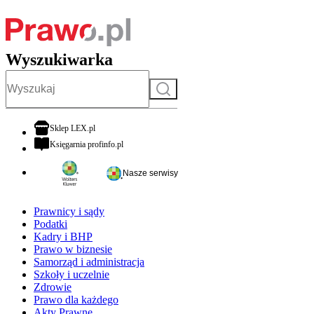
Wyszukiwarka
Szukaj
otwiera się w nowej karcie
Sklep LEX.pl
otwiera się w nowej karcie
Księgarnia profinfo.pl
Nasze serwisy
Prawnicy i sądy
Podatki
Kadry i BHP
Prawo w biznesie
Samorząd i administracja
Szkoły i uczelnie
Zdrowie
Prawo dla każdego
Akty Prawne