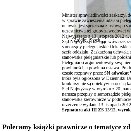
Minister sprawiedliwości zaskarżył
w sprawie zawieszenia udziału pielę
uchwała jest sprzeczna z ustawą o sa
uczestnictwa tej grupy zawodowej w 
Najwyższego z 13 listopada 2012 r., s
Źródło: iStock
Sąd Najwyższy, badając wówczas zas
samorządy pielęgniarskie i lekarskie
szefa oddziału. Zaskarżoną uchwałą 
stanowiska pielęgniarskie lub położni
Pielęgniarki argumentowały swą niech
powinności, a powinna ustawa. Po dr
czasie rozprawy przez SN
adwokat 
która była ogłoszona w Dzienniku Ust
konkursy nie są obiektywna oceną ka
Sąd Najwyższy w wyroku z 20 marca
narusza przepisy o samorządzie piel
stanowiska kierownicze w podmiocie
orzeczenie wydane 13 listopada 2012 
Sygnatura akt III ZS 13/12, wyrok
Polecamy książki prawnicze o tematyce z