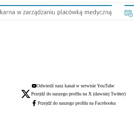
Odwiedź nasz kanał w serwisie YouTube
Youtube - otwiera się w nowej karcie
Przejdź do naszego profilu na X (dawniej Twitter)
X - otwiera się w nowej karcie
Przejdź do naszego profilu na Facebooku
Facebook - otwiera się w nowej karcie