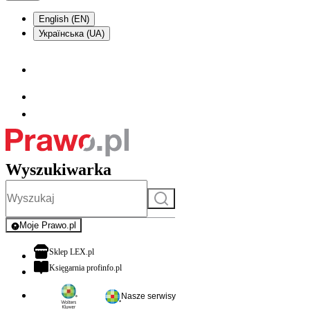
English (EN)
Українська (UA)
Wyszukiwarka
Szukaj
Moje Prawo.pl
- rejestracja i logowanie do serwisu
otwiera się w nowej karcie
Sklep LEX.pl
otwiera się w nowej karcie
Księgarnia profinfo.pl
Nasze serwisy