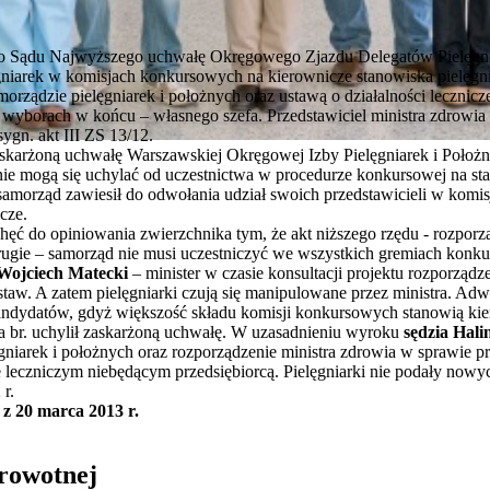
 do Sądu Najwyższego uchwałę Okręgowego Zjazdu Delegatów Pielęgnia
gniarek w komisjach konkursowych na kierownicze stanowiska pielęgni
morządzie pielęgniarek i położnych oraz ustawą o działalności lecznic
wyborach w końcu – własnego szefa. Przedstawiciel ministra zdrowia
ygn. akt III ZS 13/12.
karżoną uchwałę Warszawskiej Okręgowej Izby Pielęgniarek i Położnyc
 nie mogą się uchylać od uczestnictwa w procedurze konkursowej na st
samorząd zawiesił do odwołania udział swoich przedstawicieli w kom
cze.
ęć do opiniowania zwierzchnika tym, że akt niższego rzędu - rozporzą
ugie – samorząd nie musi uczestniczyć we wszystkich gremiach konkur
Wojciech Matecki
– minister w czasie konsultacji projektu rozporządze
aw. A zatem pielęgniarki czują się manipulowane przez ministra. Adw.
ndydatów, gdyż większość składu komisji konkursowych stanowią kiero
 br. uchylił zaskarżoną uchwałę. W uzasadnieniu wyroku
sędzia Hali
ęgniarek i położnych oraz rozporządzenie ministra zdrowia w sprawie 
 leczniczym niebędącym przedsiębiorcą. Pielęgniarki nie podały now
r.
 z 20 marca 2013 r.
drowotnej