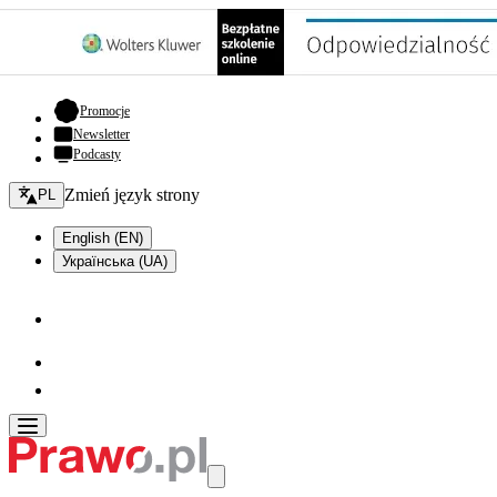
- otwiera się w nowej karcie
Promocje
Newsletter
Podcasty
Zmień język - bieżący:
Zmień język strony
PL
English (EN)
Українська (UA)