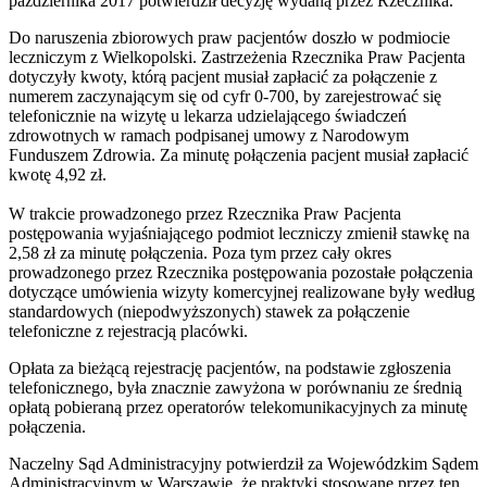
października 2017 potwierdził decyzję wydaną przez Rzecznika.
Do naruszenia zbiorowych praw pacjentów doszło w podmiocie
leczniczym z Wielkopolski. Zastrzeżenia Rzecznika Praw Pacjenta
dotyczyły kwoty, którą pacjent musiał zapłacić za połączenie z
numerem zaczynającym się od cyfr 0-700, by zarejestrować się
telefonicznie na wizytę u lekarza udzielającego świadczeń
zdrowotnych w ramach podpisanej umowy z Narodowym
Funduszem Zdrowia. Za minutę połączenia pacjent musiał zapłacić
kwotę 4,92 zł.
W trakcie prowadzonego przez Rzecznika Praw Pacjenta
postępowania wyjaśniającego podmiot leczniczy zmienił stawkę na
2,58 zł za minutę połączenia. Poza tym przez cały okres
prowadzonego przez Rzecznika postępowania pozostałe połączenia
dotyczące umówienia wizyty komercyjnej realizowane były według
standardowych (niepodwyższonych) stawek za połączenie
telefoniczne z rejestracją placówki.
Opłata za bieżącą rejestrację pacjentów, na podstawie zgłoszenia
telefonicznego, była znacznie zawyżona w porównaniu ze średnią
opłatą pobieraną przez operatorów telekomunikacyjnych za minutę
połączenia.
Naczelny Sąd Administracyjny potwierdził za Wojewódzkim Sądem
Administracyjnym w Warszawie, że praktyki stosowane przez ten