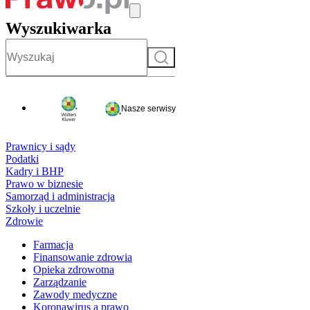
Wyszukiwarka
Szukaj
Nasze serwisy
Prawnicy i sądy
Podatki
Kadry i BHP
Prawo w biznesie
Samorząd i administracja
Szkoły i uczelnie
Zdrowie
Farmacja
Finansowanie zdrowia
Opieka zdrowotna
Zarządzanie
Zawody medyczne
Koronawirus a prawo