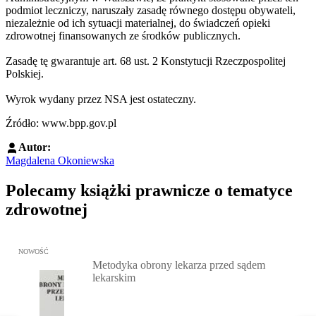
podmiot leczniczy, naruszały zasadę równego dostępu obywateli,
niezależnie od ich sytuacji materialnej, do świadczeń opieki
zdrowotnej finansowanych ze środków publicznych.
Zasadę tę gwarantuje art. 68 ust. 2 Konstytucji Rzeczpospolitej
Polskiej.
Wyrok wydany przez NSA jest ostateczny.
Źródło: www.bpp.gov.pl
Autor:
Magdalena Okoniewska
Polecamy książki prawnicze o tematyce
zdrowotnej
Przejdź do: Metodyka obrony lekarza przed sądem lekarskim, Marc
NOWOŚĆ
Metodyka obrony lekarza przed sądem
lekarskim