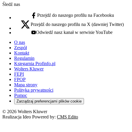
Śledź nas
Przejdź do naszego profilu na Facebooku
facebook - otwiera się w nowej karcie
Przejdź do naszego profilu na X (dawniej Twitter)
x - otwiera się w nowej karcie
Odwiedź nasz kanał w serwisie YouTube
youtube - otwiera się w nowej karcie
O nas
Zespół
Kontakt
Regulamin
Księgarnia Profinfo.pl
Wolters Kluwer
FEPI
FPOP
Mapa strony
Polityka prywatności
Pomoc
Zarządzaj preferencjami plików cookie
© 2026 Wolters Kluwer
Realizacja Ideo Powered by:
CMS Edito