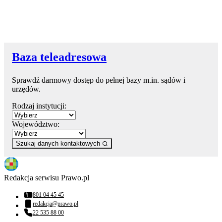
Baza teleadresowa
Sprawdź darmowy dostęp do pełnej bazy m.in. sądów i
urzędów.
Rodzaj instytucji:
Województwo:
Szukaj danych kontaktowych
Redakcja serwisu Prawo.pl
801 04 45 45
Numer telefonu:
redakcja@prawo.pl
Adres email:
22 535 88 00
Numer telefonu: