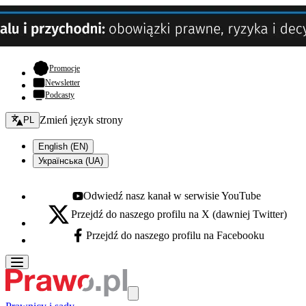
- otwiera się w nowej karcie
Promocje
Newsletter
Podcasty
Zmień język - bieżący:
Zmień język strony
PL
English (EN)
Українська (UA)
Odwiedź nasz kanał w serwisie YouTube
Youtube - otwiera się w nowej karcie
Przejdź do naszego profilu na X (dawniej Twitter)
X - otwiera się w nowej karcie
Przejdź do naszego profilu na Facebooku
Facebook - otwiera się w nowej karcie