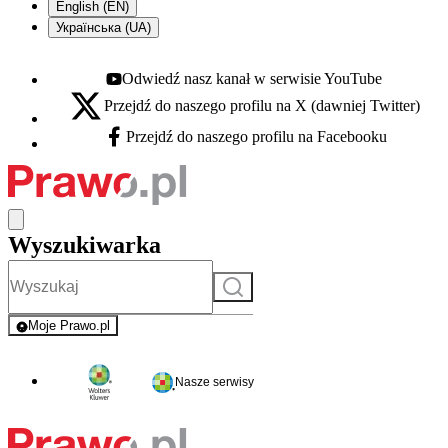
English (EN)
Українська (UA)
Odwiedź nasz kanał w serwisie YouTube
Youtube - otwiera się w nowej karcie
Przejdź do naszego profilu na X (dawniej Twitter)
X - otwiera się w nowej karcie
Przejdź do naszego profilu na Facebooku
Facebook - otwiera się w nowej karcie
Wyszukiwarka
Szukaj
Moje Prawo.pl
- rejestracja i logowanie do serwisu
Nasze serwisy