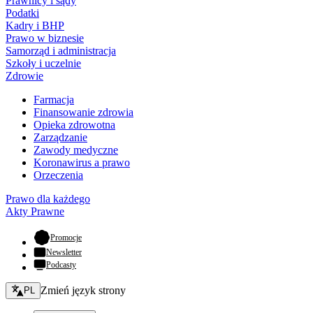
Prawnicy i sądy
Podatki
Kadry i BHP
Prawo w biznesie
Samorząd i administracja
Szkoły i uczelnie
Zdrowie
Farmacja
Finansowanie zdrowia
Opieka zdrowotna
Zarządzanie
Zawody medyczne
Koronawirus a prawo
Orzeczenia
Prawo dla każdego
Akty Prawne
- otwiera się w nowej karcie
Promocje
Newsletter
Podcasty
Zmień język - bieżący:
Zmień język strony
PL