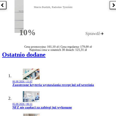
Poprzednia książka
N
Marcin Burdzik, Radosław Tymiński
10%
Sprawdź
Rabatu
Cena promocyjna: 161,10 zł |
Cena regularna: 179,00 zł
Najniższa cena w ostatnich 30 dniach: 125,31 zł
Ostatnio dodane
06.08.2026 | 11:07
Przejdź do artykułu:
Zaostrzone kryteria wystawiania recept już od września
05.08.2026 | 06:11
Przejdź do artykułu:
NFZ nie zapłaci za zabiegi już wykonane