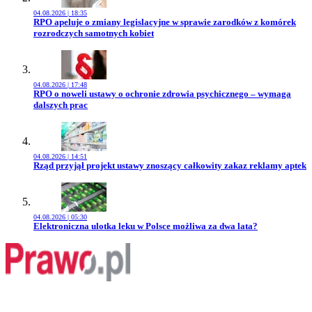
04.08.2026 | 18:35
Przejdź do artykułu:
RPO apeluje o zmiany legislacyjne w sprawie zarodków z komórek
rozrodczych samotnych kobiet
04.08.2026 | 17:48
Przejdź do artykułu:
RPO o noweli ustawy o ochronie zdrowia psychicznego – wymaga
dalszych prac
04.08.2026 | 14:51
Przejdź do artykułu:
Rząd przyjął projekt ustawy znoszący całkowity zakaz reklamy aptek
04.08.2026 | 05:30
Przejdź do artykułu:
Elektroniczna ulotka leku w Polsce możliwa za dwa lata?