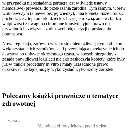
w przypadku nieposiadania partnera jest w świetle ustawy
niemożliwe) prowadzi do przekazania zarodka. Tym samym, wbrew
woli dawczyni (a nawet bez jej wiedzy), inna kobieta może urodzić
pochodzące z tej komórki dziecko. Przyjęte rozwiązanie wzbudza
wątpliwości z uwagi na chronione konstytucyjnie prawo do
prywatności i związaną z nim swobodę decyzji o posiadaniu
potomstwa.
Nowa regulacja, zarówno w zakresie uniemożliwiającym kobietom
wykorzystanie ich zarodków, jak i przewidująca przekazanie ich do
dawstwa po upływie określonego czasu, w sposób niezgodny z
zasadą prawidłowej legislacji niejako zaskoczyła kobiety, które były
już w trakcie procedury in vitro i miały uzasadnione prawo
oczekiwać, że będą mogły wykorzystać wytworzony zarodek.
Polecamy książki prawnicze o tematyce
zdrowotnej
Przejdź do: Metodyka obrony lekarza przed sądem lekarskim, Marc
NOWOŚĆ
Metodyka obrony lekarza przed sądem