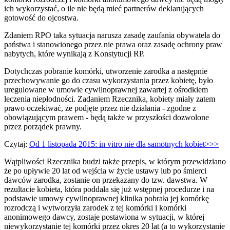
ich wykorzystać, o ile nie będą mieć partnerów deklarujących
gotowość do ojcostwa.
Zdaniem RPO taka sytuacja narusza zasadę zaufania obywatela do
państwa i stanowionego przez nie prawa oraz zasadę ochrony praw
nabytych, które wynikają z Konstytucji RP.
Dotychczas pobranie komórki, utworzenie zarodka a następnie
przechowywanie go do czasu wykorzystania przez kobietę, było
uregulowane w umowie cywilnoprawnej zawartej z ośrodkiem
leczenia niepłodności. Zadaniem Rzecznika, kobiety miały zatem
prawo oczekiwać, że podjęte przez nie działania - zgodne z
obowiązującym prawem - będą także w przyszłości dozwolone
przez porządek prawny.
Czytaj:
Od 1 listopada 2015: in vitro nie dla samotnych kobiet>>>
Wątpliwości Rzecznika budzi także przepis, w którym przewidziano
że po upływie 20 lat od wejścia w życie ustawy lub po śmierci
dawców zarodka, zostanie on przekazany do tzw. dawstwa. W
rezultacie kobieta, która poddała się już wstępnej procedurze i na
podstawie umowy cywilnoprawnej klinika pobrała jej komórkę
rozrodczą i wytworzyła zarodek z tej komórki i komórki
anonimowego dawcy, zostaje postawiona w sytuacji, w której
niewykorzystanie tej komórki przez okres 20 lat (a to wykorzystanie