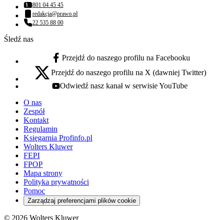
801 04 45 45
Numer telefonu:
redakcja@prawo.pl
Adres email:
22 535 88 00
Numer telefonu:
Śledź nas
Przejdź do naszego profilu na Facebooku
facebook - otwiera się w nowej karcie
Przejdź do naszego profilu na X (dawniej Twitter)
x - otwiera się w nowej karcie
Odwiedź nasz kanał w serwisie YouTube
youtube - otwiera się w nowej karcie
O nas
Zespół
Kontakt
Regulamin
Księgarnia Profinfo.pl
Wolters Kluwer
FEPI
FPOP
Mapa strony
Polityka prywatności
Pomoc
Zarządzaj preferencjami plików cookie
© 2026 Wolters Kluwer