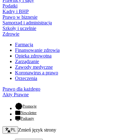
Prawnicy i sądy
Podatki
Kadry i BHP
Prawo w biznesie
Samorząd i administracja
Szkoły i uczelnie
Zdrowie
Farmacja
Finansowanie zdrowia
Opieka zdrowotna
Zarządzanie
Zawody medyczne
Koronawirus a prawo
Orzeczenia
Prawo dla każdego
Akty Prawne
- otwiera się w nowej karcie
Promocje
Newsletter
Podcasty
Zmień język - bieżący:
Zmień język strony
PL