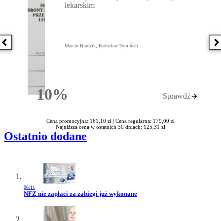
lekarskim
Poprzednia książka
N
Marcin Burdzik, Radosław Tymiński
10%
Sprawdź
Rabatu
Cena promocyjna: 161,10 zł |
Cena regularna: 179,00 zł
Najniższa cena w ostatnich 30 dniach: 125,31 zł
Ostatnio dodane
06:11
Przejdź do artykułu:
NFZ nie zapłaci za zabiegi już wykonane