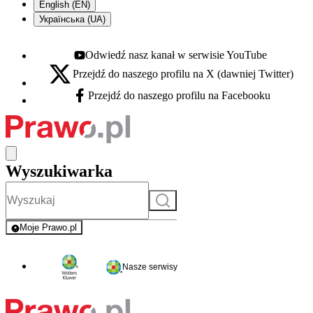
English (EN)
Українська (UA)
Odwiedź nasz kanał w serwisie YouTube
Youtube - otwiera się w nowej karcie
Przejdź do naszego profilu na X (dawniej Twitter)
X - otwiera się w nowej karcie
Przejdź do naszego profilu na Facebooku
Facebook - otwiera się w nowej karcie
Wyszukiwarka
Szukaj
Moje Prawo.pl
- rejestracja i logowanie do serwisu
Nasze serwisy