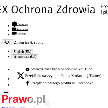
- otwiera się w nowej karcie
Promocje
Newsletter
Podcasty
Zmień język - bieżący:
Zmień język strony
PL
English (EN)
Українська (UA)
Odwiedź nasz kanał w serwisie YouTube
Youtube - otwiera się w nowej karcie
Przejdź do naszego profilu na X (dawniej Twitter)
X - otwiera się w nowej karcie
Przejdź do naszego profilu na Facebooku
Facebook - otwiera się w nowej karcie