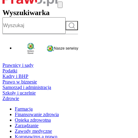
Wyszukiwarka
Szukaj
Nasze serwisy
Prawnicy i sądy
Podatki
Kadry i BHP
Prawo w biznesie
Samorząd i administracja
Szkoły i uczelnie
Zdrowie
Farmacja
Finansowanie zdrowia
Opieka zdrowotna
Zarządzanie
Zawody medyczne
Koronawirus a prawo