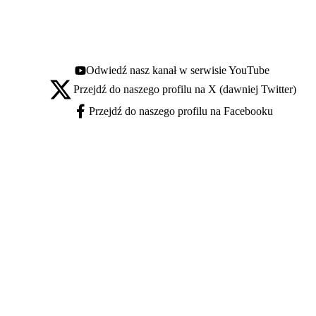
Odwiedź nasz kanał w serwisie YouTube
Youtube - otwiera się w nowej karcie
Przejdź do naszego profilu na X (dawniej Twitter)
X - otwiera się w nowej karcie
Przejdź do naszego profilu na Facebooku
Facebook - otwiera się w nowej karcie