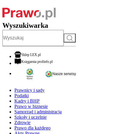
Wyszukiwarka
Szukaj
otwiera się w nowej karcie
Sklep LEX.pl
otwiera się w nowej karcie
Księgarnia profinfo.pl
Nasze serwisy
Prawnicy i sądy
Podatki
Kadry i BHP
Prawo w biznesie
Samorząd i administracja
Szkoły i uczelnie
Zdrowie
Prawo dla każdego
Akty Prawne