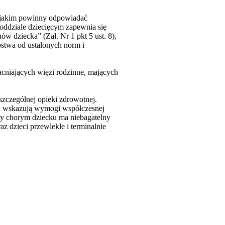
 jakim powinny odpowiadać
 oddziale dziecięcym zapewnia się
 dziecka” (Zał. Nr 1 pkt 5 ust. 8),
ępstwa od ustalonych norm i
acniających więzi rodzinne, mających
szczególnej opieki zdrowotnej.
iej wskazują wymogi współczesnej
zy chorym dziecku ma niebagatelny
z dzieci przewlekle i terminalnie