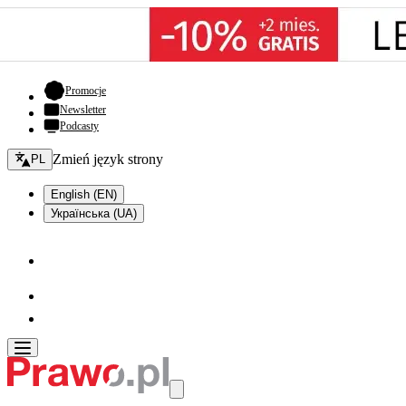
- otwiera się w nowej karcie
Promocje
Newsletter
Podcasty
Zmień język - bieżący:
Zmień język strony
PL
English (EN)
Українська (UA)