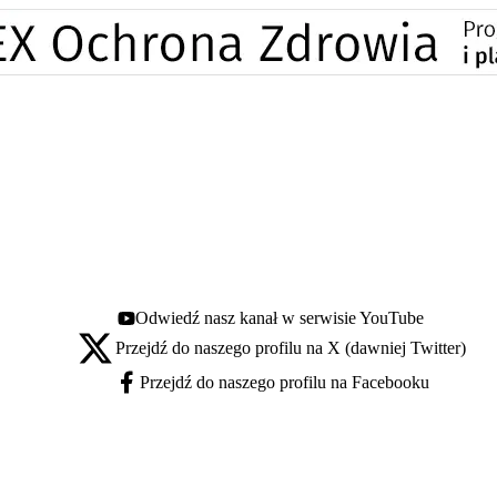
Odwiedź nasz kanał w serwisie YouTube
Youtube - otwiera się w nowej karcie
Przejdź do naszego profilu na X (dawniej Twitter)
X - otwiera się w nowej karcie
Przejdź do naszego profilu na Facebooku
Facebook - otwiera się w nowej karcie