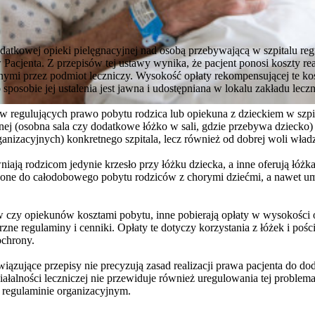
atkowej opieki pielęgnacyjnej nad osobą przebywającą w szpitalu regu
acjenta. Z przepisów tej ustawy wynika, że pacjent ponosi koszty reali
onymi przez podmiot leczniczy. Wysokość opłaty rekompensującej te ko
sposobie jej ustalenia jest jawna i udostępniana w lokalu zakładu leczni
ów regulujących prawo pobytu rodzica lub opiekuna z dzieckiem w szpit
nej (osobna sala czy dodatkowe łóżko w sali, gdzie przebywa dziecko) 
nizacyjnych) konkretnego szpitala, lecz również od dobrej woli władz 
wniają rodzicom jedynie krzesło przy łóżku dziecka, a inne oferują łóżk
one do całodobowego pobytu rodziców z chorymi dziećmi, a nawet um
 czy opiekunów kosztami pobytu, inne pobierają opłaty w wysokości o
zne regulaminy i cenniki. Opłaty te dotyczy korzystania z łóżek i pości
ochrony.
ązujące przepisy nie precyzują zasad realizacji prawa pacjenta do dod
iałalności leczniczej nie przewiduje również uregulowania tej problem
 regulaminie organizacyjnym.