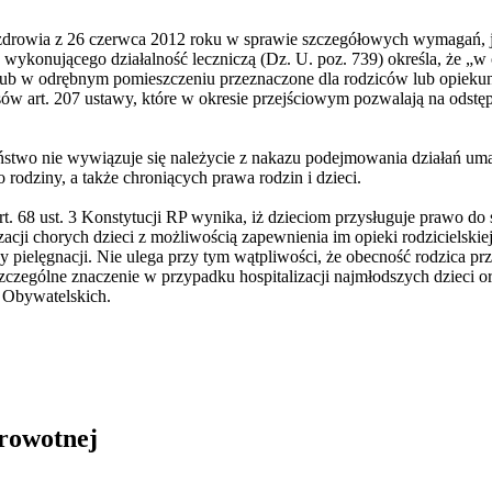
 zdrowia z 26 czerwca 2012 roku w sprawie szczegółowych wymagań,
 wykonującego działalność leczniczą (Dz. U. poz. 739) określa, że „w
ub w odrębnym pomieszczeniu przeznaczone dla rodziców lub opiekunów
pisów art. 207 ustawy, które w okresie przejściowym pozwalają na odst
aństwo nie wywiązuje się należycie z nakazu podejmowania działań um
rodziny, a także chroniących prawa rodzin i dzieci.
. 68 ust. 3 Konstytucji RP wynika, iż dzieciom przysługuje prawo do 
izacji chorych dzieci z możliwością zapewnienia im opieki rodzicielsk
pielęgnacji. Nie ulega przy tym wątpliwości, że obecność rodzica pr
zczególne znaczenie w przypadku hospitalizacji najmłodszych dzieci ora
 Obywatelskich.
drowotnej