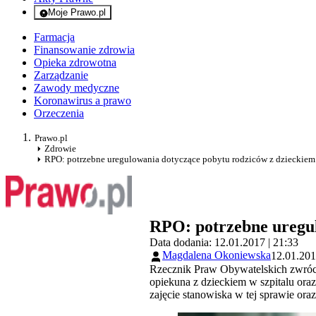
Moje Prawo.pl
- rejestracja i logowanie do serwisu
Farmacja
Finansowanie zdrowia
Opieka zdrowotna
Zarządzanie
Zawody medyczne
Koronawirus a prawo
Orzeczenia
Prawo.pl
Zdrowie
RPO: potrzebne uregulowania dotyczące pobytu rodziców z dzieckiem 
RPO: potrzebne uregul
Data dodania: 12.01.2017 | 21:33
Magdalena Okoniewska
12.01.201
Rzecznik Praw Obywatelskich zwrócił
opiekuna z dzieckiem w szpitalu oraz
zajęcie stanowiska w tej sprawie ora