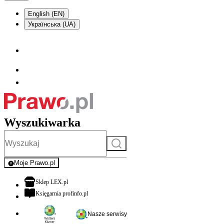
English (EN)
Українська (UA)
Wyszukiwarka
Szukaj
Moje Prawo.pl
- rejestracja i logowanie do serwisu
otwiera się w nowej karcie
Sklep LEX.pl
otwiera się w nowej karcie
Księgarnia profinfo.pl
Nasze serwisy