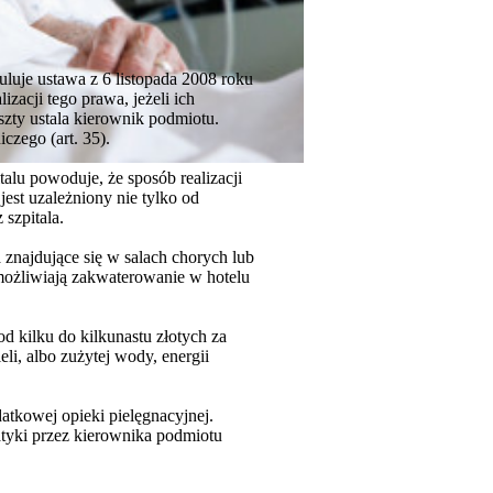
luje ustawa z 6 listopada 2008 roku
zacji tego prawa, jeżeli ich
szty ustala kierownik podmiotu.
czego (art. 35).
alu powoduje, że sposób realizacji
jest uzależniony nie tylko od
szpitala.
a znajdujące się w salach chorych lub
ożliwiają zakwaterowanie w hotelu
d kilku do kilkunastu złotych za
eli, albo zużytej wody, energii
atkowej opieki pielęgnacyjnej.
atyki przez kierownika podmiotu