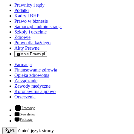
Prawnicy i sądy
Podatki
Kadry i BHP
Prawo w biznesie
Samorząd i administracja
Szkoły i uczelnie
Zdrowie
Prawo dla każdego
Akty Prawne
Moje Prawo.pl
- rejestracja i logowanie do serwisu
Farmacja
Finansowanie zdrowia
Opieka zdrowotna
Zarządzanie
Zawody medyczne
Koronawirus a prawo
Orzeczenia
- otwiera się w nowej karcie
Promocje
Newsletter
Podcasty
Zmień język - bieżący:
Zmień język strony
PL