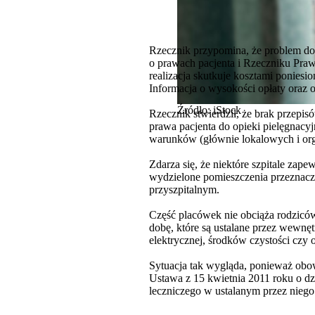
Rzecznik przypomina, że problem dod
o prawach pacjenta i Rzeczniku Praw P
realizacja skutkuje kosztami poniesi
Informacja o wysokości opłaty oraz o 
Źródło: iStock
Rzecznik stwierdził, że brak przepis
prawa pacjenta do opieki pielęgnacyj
warunków (głównie lokalowych i orga
Zdarza się, że niektóre szpitale zape
wydzielone pomieszczenia przeznacz
przyszpitalnym.
Część placówek nie obciąża rodziców
dobę, które są ustalane przez wewnętr
elektrycznej, środków czystości czy 
Sytuacja tak wygląda, ponieważ obowi
Ustawa z 15 kwietnia 2011 roku o dz
leczniczego w ustalanym przez niego