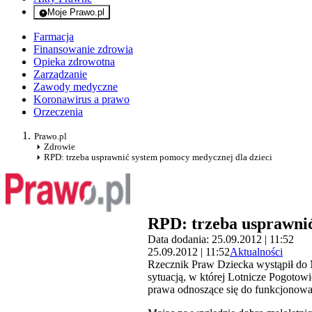
Moje Prawo.pl
- rejestracja i logowanie do serwisu
Farmacja
Finansowanie zdrowia
Opieka zdrowotna
Zarządzanie
Zawody medyczne
Koronawirus a prawo
Orzeczenia
Prawo.pl
Zdrowie
RPD: trzeba usprawnić system pomocy medycznej dla dzieci
RPD: trzeba usprawnić
Data dodania: 25.09.2012 | 11:52
25.09.2012 | 11:52
Aktualności
Rzecznik Praw Dziecka wystąpił do 
sytuacją, w której Lotnicze Pogoto
prawa odnoszące się do funkcjonowan