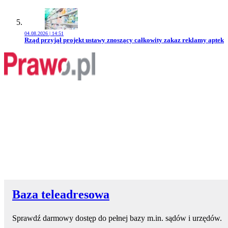
04.08.2026 | 14:51
Przejdź do artykułu:
Rząd przyjął projekt ustawy znoszący całkowity zakaz reklamy aptek
Baza teleadresowa
Sprawdź darmowy dostęp do pełnej bazy m.in. sądów i urzędów.