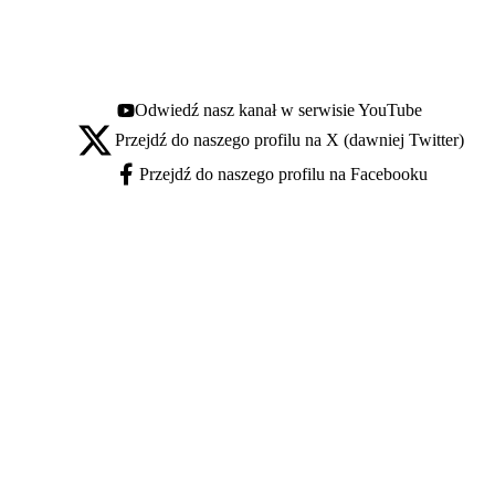
Odwiedź nasz kanał w serwisie YouTube
Youtube - otwiera się w nowej karcie
Przejdź do naszego profilu na X (dawniej Twitter)
X - otwiera się w nowej karcie
Przejdź do naszego profilu na Facebooku
Facebook - otwiera się w nowej karcie