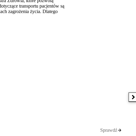
stra Zdrowia, które pozwolą
otyczące transportu pacjentów są
ach zagrożenia życia. Dlatego
N
Sprawdź