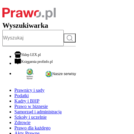
Wyszukiwarka
Szukaj
otwiera się w nowej karcie
Sklep LEX.pl
otwiera się w nowej karcie
Księgarnia profinfo.pl
Nasze serwisy
Prawnicy i sądy
Podatki
Kadry i BHP
Prawo w biznesie
Samorząd i administracja
Szkoły i uczelnie
Zdrowie
Prawo dla każdego
Akty Prawne