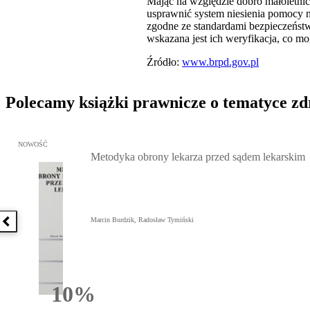
Mając na względzie dobro małoletnic
usprawnić system niesienia pomocy n
zgodne ze standardami bezpieczeństw
wskazana jest ich weryfikacja, co 
Źródło:
www.brpd.gov.pl
Polecamy książki prawnicze o tematyce z
Przejdź do: Metodyka obrony lekarza przed sądem lekarskim, Marc
NOWOŚĆ
Metodyka obrony lekarza przed sądem lekarskim
Marcin Burdzik, Radosław Tymiński
Poprzednia książka
10%
Rabatu