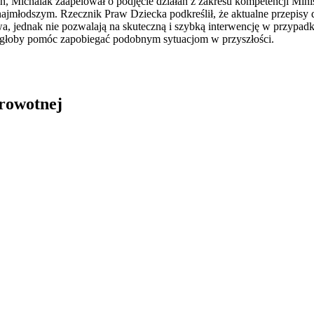
h, Michalak zaapelował o podjęcie działań z zakresu kompetencji Mini
ajmłodszym. Rzecznik Praw Dziecka podkreślił, że aktualne przepisy d
a, jednak nie pozwalają na skuteczną i szybką interwencję w przypadk
mogłoby pomóc zapobiegać podobnym sytuacjom w przyszłości.
drowotnej
in Burdzik, Radosław Tymiński - otwiera się w nowym oknie