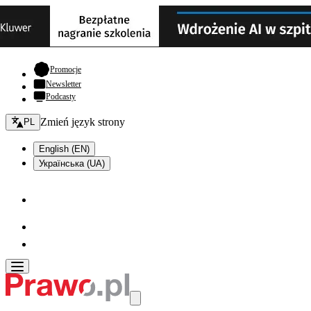
- otwiera się w nowej karcie
Promocje
Newsletter
Podcasty
Zmień język - bieżący:
Zmień język strony
PL
English (EN)
Українська (UA)