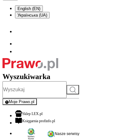
English (EN)
Українська (UA)
Wyszukiwarka
Szukaj
Moje Prawo.pl
- rejestracja i logowanie do serwisu
otwiera się w nowej karcie
Sklep LEX.pl
otwiera się w nowej karcie
Księgarnia profinfo.pl
Nasze serwisy