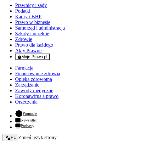
Prawnicy i sądy
Podatki
Kadry i BHP
Prawo w biznesie
Samorząd i administracja
Szkoły i uczelnie
Zdrowie
Prawo dla każdego
Akty Prawne
Moje Prawo.pl
- rejestracja i logowanie do serwisu
Farmacja
Finansowanie zdrowia
Opieka zdrowotna
Zarządzanie
Zawody medyczne
Koronawirus a prawo
Orzeczenia
- otwiera się w nowej karcie
Promocje
Newsletter
Podcasty
Zmień język - bieżący:
Zmień język strony
PL