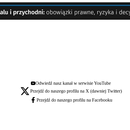
Odwiedź nasz kanał w serwisie YouTube
Youtube - otwiera się w nowej karcie
Przejdź do naszego profilu na X (dawniej Twitter)
X - otwiera się w nowej karcie
Przejdź do naszego profilu na Facebooku
Facebook - otwiera się w nowej karcie