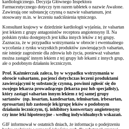
kardiologicznego. Decyzja Głównego Inspektora
Farmaceutycznego dotyczy tym razem tabletek o nazwie Awalone.
Zawierają one substancję czynną o nazwie valsartanum, jest
stosowany m.in. w leczeniu nadciśnienia tętniczego.
Konsultant krajowy w dziedzinie kardiologii wyjaśnia, że valsartan
jest lekiem z grupy antagonistów receptora angiotensyny II. Na
polskim rynku dostępnych jest kilka innych leków z tej grupy.
Zaznacza, że w przypadku wstrzymania w obrocie i ewentualnego
wycofania z rynku wszystkich produktów zawierających valsartan,
nie istnieje zagrożenie dla zdrowia lub życia, ponieważ valsartan
można zastąpić innym lekiem z tej grupy lub lekami z innych grup,
ale o podobnym działaniu leczniczym.
Prof. Kaźmierczak zaleca, by w wypadku wstrzymania w
obrocie valsartanu, pacjenci dotychczas leczeni produktami
zawierającymi tę substancję czynną, powinni zgłosić się do
swojego lekarza prowadzącego (lekarza poz lub specjalisty),
który zastąpi valsartan innym lekiem z tej samej grupy
sartanów (np. losartan, kandesartan, telmisartan, irbesartan,
eprosartan) lub zastosuje lek/grupę leków o podobnym
działaniu leczniczym, tj. inhibitory konwertazy angiotensyny
czy inne leki hipotensyjne - według indywidualnych wskazań.
GIF informował w ostatnich dniach, że informacja o podejrzeniu