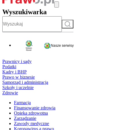
Wyszukiwarka
Szukaj
Nasze serwisy
Prawnicy i sądy
Podatki
Kadry i BHP
Prawo w biznesie
Samorząd i administracja
Szkoły i uczelnie
Zdrowie
Farmacja
Finansowanie zdrowia
Opieka zdrowotna
Zarządzanie
Zawody medyczne
Koronawirus a prawo