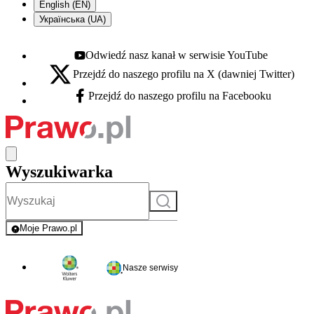
English (EN)
Українська (UA)
Odwiedź nasz kanał w serwisie YouTube
Youtube - otwiera się w nowej karcie
Przejdź do naszego profilu na X (dawniej Twitter)
X - otwiera się w nowej karcie
Przejdź do naszego profilu na Facebooku
Facebook - otwiera się w nowej karcie
Wyszukiwarka
Szukaj
Moje Prawo.pl
- rejestracja i logowanie do serwisu
Nasze serwisy