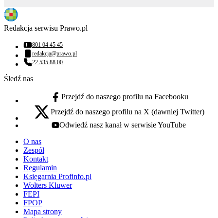
Redakcja serwisu Prawo.pl
801 04 45 45
Numer telefonu:
redakcja@prawo.pl
Adres email:
22 535 88 00
Numer telefonu:
Śledź nas
Przejdź do naszego profilu na Facebooku
facebook - otwiera się w nowej karcie
Przejdź do naszego profilu na X (dawniej Twitter)
x - otwiera się w nowej karcie
Odwiedź nasz kanał w serwisie YouTube
youtube - otwiera się w nowej karcie
O nas
Zespół
Kontakt
Regulamin
Księgarnia Profinfo.pl
Wolters Kluwer
FEPI
FPOP
Mapa strony