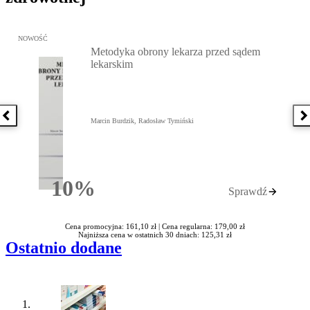
Przejdź do: Metodyka obrony lekarza przed sądem lekarskim, Marc
NOWOŚĆ
Metodyka obrony lekarza przed sądem
lekarskim
Poprzednia książka
N
Marcin Burdzik, Radosław Tymiński
10%
Sprawdź
Rabatu
Cena promocyjna: 161,10 zł |
Cena regularna: 179,00 zł
Najniższa cena w ostatnich 30 dniach: 125,31 zł
Ostatnio dodane