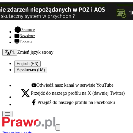
- otwiera się w nowej karcie
Promocje
Newsletter
Podcasty
Zmień język - bieżący:
Zmień język strony
PL
English (EN)
Українська (UA)
Odwiedź nasz kanał w serwisie YouTube
Youtube - otwiera się w nowej karcie
Przejdź do naszego profilu na X (dawniej Twitter)
X - otwiera się w nowej karcie
Przejdź do naszego profilu na Facebooku
Facebook - otwiera się w nowej karcie