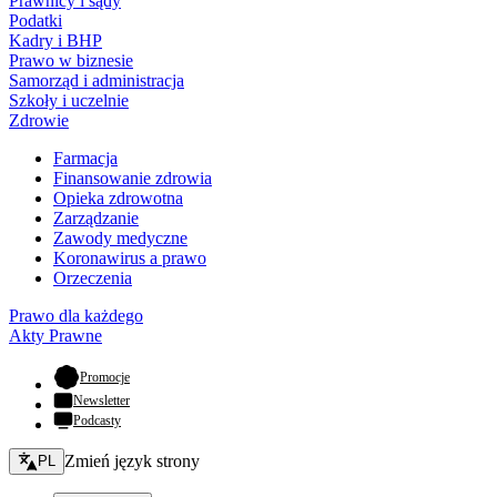
Prawnicy i sądy
Podatki
Kadry i BHP
Prawo w biznesie
Samorząd i administracja
Szkoły i uczelnie
Zdrowie
Farmacja
Finansowanie zdrowia
Opieka zdrowotna
Zarządzanie
Zawody medyczne
Koronawirus a prawo
Orzeczenia
Prawo dla każdego
Akty Prawne
- otwiera się w nowej karcie
Promocje
Newsletter
Podcasty
Zmień język - bieżący:
Zmień język strony
PL