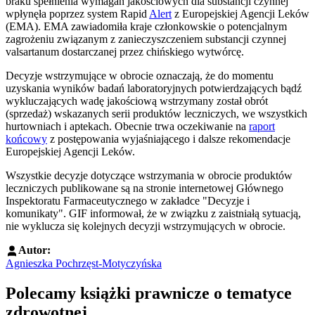
braku spełnienia wymagań jakościowych dla substancji czynnej
wpłynęła poprzez system Rapid
Alert
z Europejskiej Agencji Leków
(EMA). EMA zawiadomiła kraje członkowskie o potencjalnym
zagrożeniu związanym z zanieczyszczeniem substancji czynnej
valsartanum dostarczanej przez chińskiego wytwórcę.
Decyzje wstrzymujące w obrocie oznaczają, że do momentu
uzyskania wyników badań laboratoryjnych potwierdzających bądź
wykluczających wadę jakościową wstrzymany został obrót
(sprzedaż) wskazanych serii produktów leczniczych, we wszystkich
hurtowniach i aptekach. Obecnie trwa oczekiwanie na
raport
końcowy
z postępowania wyjaśniającego i dalsze rekomendacje
Europejskiej Agencji Leków.
Wszystkie decyzje dotyczące wstrzymania w obrocie produktów
leczniczych publikowane są na stronie internetowej Głównego
Inspektoratu Farmaceutycznego w zakładce "Decyzje i
komunikaty". GIF informował, że w związku z zaistniałą sytuacją,
nie wyklucza się kolejnych decyzji wstrzymujących w obrocie.
Autor:
Agnieszka Pochrzęst-Motyczyńska
Polecamy książki prawnicze o tematyce
zdrowotnej