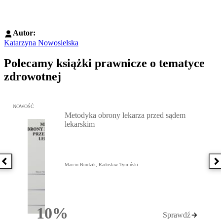
Autor:
Katarzyna Nowosielska
Polecamy książki prawnicze o tematyce
zdrowotnej
Przejdź do: Metodyka obrony lekarza przed sądem lekarskim, Marc
NOWOŚĆ
Metodyka obrony lekarza przed sądem
lekarskim
Poprzednia książka
N
Marcin Burdzik, Radosław Tymiński
10%
Sprawdź