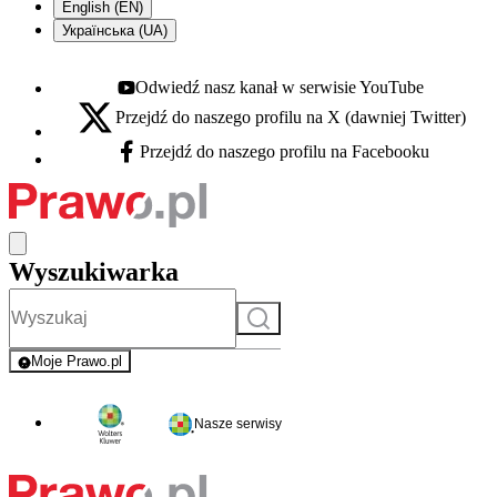
English (EN)
Українська (UA)
Odwiedź nasz kanał w serwisie YouTube
Youtube - otwiera się w nowej karcie
Przejdź do naszego profilu na X (dawniej Twitter)
X - otwiera się w nowej karcie
Przejdź do naszego profilu na Facebooku
Facebook - otwiera się w nowej karcie
Wyszukiwarka
Szukaj
Moje Prawo.pl
- rejestracja i logowanie do serwisu
Nasze serwisy