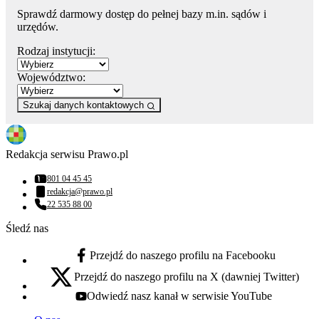
Sprawdź darmowy dostęp do pełnej bazy m.in. sądów i
urzędów.
Rodzaj instytucji:
Województwo:
Szukaj danych kontaktowych
Redakcja serwisu Prawo.pl
801 04 45 45
Numer telefonu:
redakcja@prawo.pl
Adres email:
22 535 88 00
Numer telefonu:
Śledź nas
Przejdź do naszego profilu na Facebooku
facebook - otwiera się w nowej karcie
Przejdź do naszego profilu na X (dawniej Twitter)
x - otwiera się w nowej karcie
Odwiedź nasz kanał w serwisie YouTube
youtube - otwiera się w nowej karcie