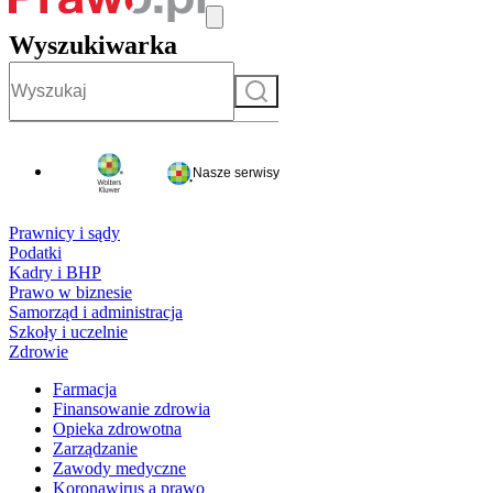
Wyszukiwarka
Szukaj
Nasze serwisy
Prawnicy i sądy
Podatki
Kadry i BHP
Prawo w biznesie
Samorząd i administracja
Szkoły i uczelnie
Zdrowie
Farmacja
Finansowanie zdrowia
Opieka zdrowotna
Zarządzanie
Zawody medyczne
Koronawirus a prawo