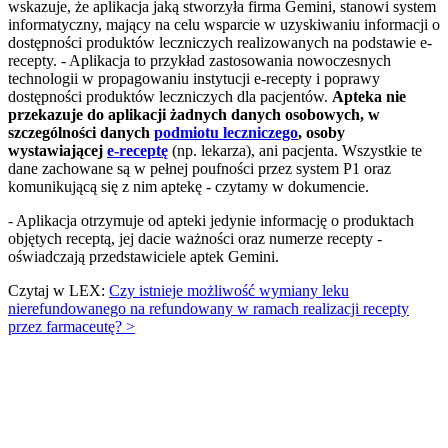
wskazuje, że aplikacja jaką stworzyła firma Gemini, stanowi system
informatyczny, mający na celu wsparcie w uzyskiwaniu informacji o
dostępności produktów leczniczych realizowanych na podstawie e-
recepty. - Aplikacja to przykład zastosowania nowoczesnych
technologii w propagowaniu instytucji e-recepty i poprawy
dostępności produktów leczniczych dla pacjentów.
Apteka nie
przekazuje do aplikacji żadnych danych osobowych, w
szczególności danych
podmiotu leczniczego
, osoby
wystawiającej
e-receptę
(np. lekarza), ani pacjenta. Wszystkie te
dane zachowane są w pełnej poufności przez system P1 oraz
komunikującą się z nim aptekę - czytamy w dokumencie.
- Aplikacja otrzymuje od apteki jedynie informację o produktach
objętych receptą, jej dacie ważności oraz numerze recepty -
oświadczają przedstawiciele aptek Gemini.
Czytaj w LEX:
Czy istnieje możliwość wymiany leku
nierefundowanego na refundowany w ramach realizacji recepty
przez farmaceutę? >