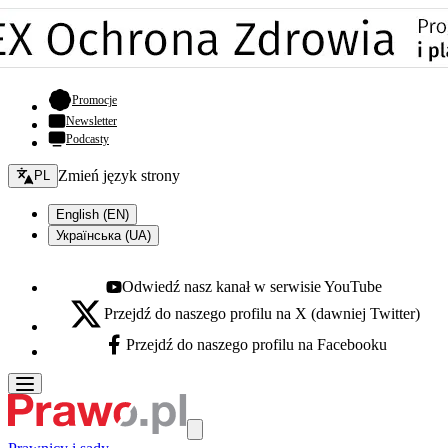
- otwiera się w nowej karcie
Promocje
Newsletter
Podcasty
Zmień język - bieżący:
Zmień język strony
PL
English (EN)
Українська (UA)
Odwiedź nasz kanał w serwisie YouTube
Youtube - otwiera się w nowej karcie
Przejdź do naszego profilu na X (dawniej Twitter)
X - otwiera się w nowej karcie
Przejdź do naszego profilu na Facebooku
Facebook - otwiera się w nowej karcie