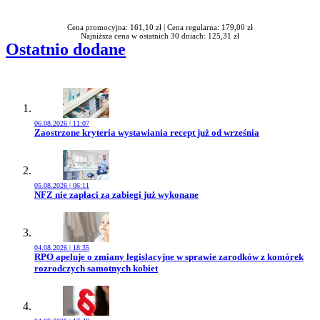
Rabatu
Cena promocyjna: 161,10 zł |
Cena regularna: 179,00 zł
Najniższa cena w ostatnich 30 dniach: 125,31 zł
Ostatnio dodane
06.08.2026 | 11:07
Przejdź do artykułu:
Zaostrzone kryteria wystawiania recept już od września
05.08.2026 | 06:11
Przejdź do artykułu:
NFZ nie zapłaci za zabiegi już wykonane
04.08.2026 | 18:35
Przejdź do artykułu:
RPO apeluje o zmiany legislacyjne w sprawie zarodków z komórek
rozrodczych samotnych kobiet