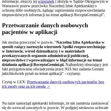
informacje, niszczy jej
wizerunek
i złożyła w Sądzie Okręgowym w
Warszawie pozew przeciwko Naczelnej Izbie Aptekarskiej o
ochronę dóbr osobistych, żądając zaprzestania rozpowszechniania
nieprawdziwych informacji na temat aplikacji ReceptaGemini.pl".
Przetwarzanie danych osobowych
pacjentów w aplikacji
Jak można przeczytać w pozwie, "
Naczelna Izba Aptekarska w
sposób rażący naruszyła wizerunek Spółki rozpowszechniając
w Internecie, wśród dziennikarzy i w materiałach
przekazywanych organom administracji publicznej,
nieprawdziwe i wprowadzające w błąd informacje na temat
działania aplikacji ReceptaGemini.pl.
Najbardziej oburzający jest
fakt przygotowania oświadczenia przez NIA bez zadania Gemini
jakichkolwiek pytań na temat aplikacji" - czytamy.
Czytaj w LEX:
Przetwarzanie danych osobowych pacjentów bez
ich zgody oraz za ich zgodą >
Na razie samorząd aptekarski informuje, że nie zamierza zastosować
się do wezwań zawartych w pozwie. W podjętej niedawno uchwale