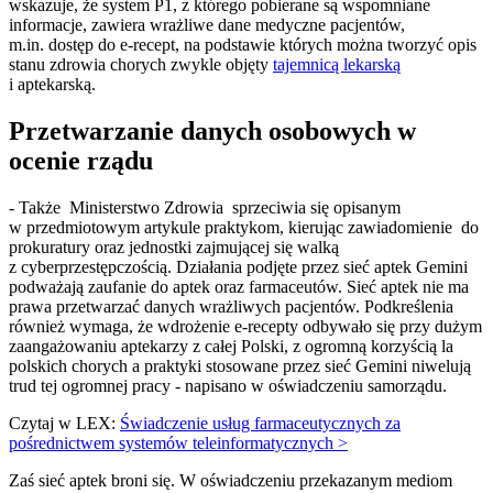
wskazuje, że system P1, z którego pobierane są wspomniane
informacje, zawiera wrażliwe dane medyczne pacjentów,
m.in. dostęp do e-recept, na podstawie których można tworzyć opis
stanu zdrowia chorych zwykle objęty
tajemnicą lekarską
i aptekarską.
Przetwarzanie danych osobowych w
ocenie rządu
- Także Ministerstwo Zdrowia sprzeciwia się opisanym
w przedmiotowym artykule praktykom, kierując zawiadomienie do
prokuratury oraz jednostki zajmującej się walką
z cyberprzestępczością. Działania podjęte przez sieć aptek Gemini
podważają zaufanie do aptek oraz farmaceutów. Sieć aptek nie ma
prawa przetwarzać danych wrażliwych pacjentów. Podkreślenia
również wymaga, że wdrożenie e-recepty odbywało się przy dużym
zaangażowaniu aptekarzy z całej Polski, z ogromną korzyścią la
polskich chorych a praktyki stosowane przez sieć Gemini niwelują
trud tej ogromnej pracy - napisano w oświadczeniu samorządu.
Czytaj w LEX:
Świadczenie usług farmaceutycznych za
pośrednictwem systemów teleinformatycznych >
Zaś sieć aptek broni się. W oświadczeniu przekazanym mediom