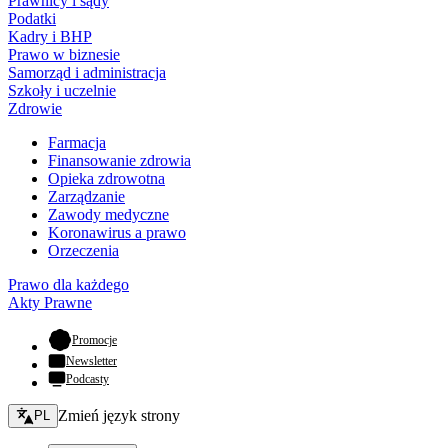
Prawnicy i sądy
Podatki
Kadry i BHP
Prawo w biznesie
Samorząd i administracja
Szkoły i uczelnie
Zdrowie
Farmacja
Finansowanie zdrowia
Opieka zdrowotna
Zarządzanie
Zawody medyczne
Koronawirus a prawo
Orzeczenia
Prawo dla każdego
Akty Prawne
- otwiera się w nowej karcie
Promocje
Newsletter
Podcasty
Zmień język - bieżący:
Zmień język strony
PL