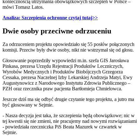
koniecznością utrzymania obowiązkowych szczepień w Polsce –
mówi Tomasz Latos.
Analiza: Szczepienia ochronne czytaj tutaj>>
Dwie osoby przeciwne odrzuceniu
Za odrzuceniem projektu opowiedziało się 55 posłów połączonych
komisji. Przeciw były dwie osoby, nikt nie wstrzymał się od głosu.
Głosowanie poprzedziły wypowiedzi m.in. szefa GIS Jarosława
Pinkasa, prezesa Urzędu Rejestracji Produktów Leczniczych,
Wyrobów Medycznych i Produktów Biobójczych Grzegorza
Cessaka, prezesa Naczelnej Izby Lekarskiej Andrzeja Matyi, Ewy
Augustynowicz z Narodowego Instytutu Zdrowia Publicznego –
PZH oraz rzecznika praw pacjenta Bartłomieja Chmielowca.
Jeszcze dziś ma się odbyć drugie czytanie tego projektu, a jutro ma
być głosowany w Sejmie.
- Nasza decyzja jest taka, że szczepienia będą obowiązkowe; nic w
tej kwestii się nie zmieni, nie pracujemy nad nowymi rozwiązaniami
- powiedziała rzeczniczka PiS Beata Mazurek w czwartek w
Sejmie.