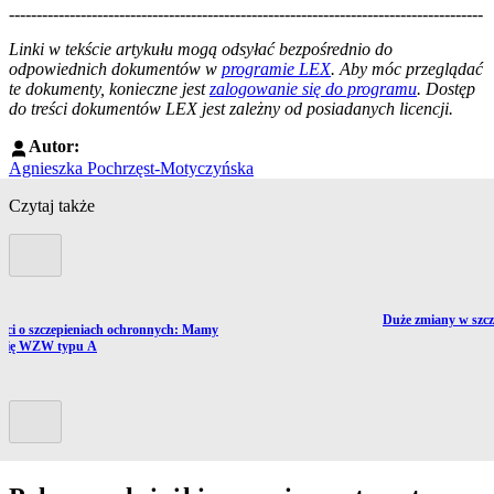
--------------------------------------------------------------------------------------
--------------------------------------------------------
Linki w tekście artykułu mogą odsyłać bezpośrednio do
odpowiednich dokumentów w
programie LEX
. Aby móc przeglądać
te dokumenty, konieczne jest
zalogowanie się do programu
. Dostęp
do treści dokumentów LEX jest zależny od posiadanych licencji.
Autor:
Agnieszka Pochrzęst-Motyczyńska
Czytaj także
Poprzedni slide
Przejdź do artykułu
Duże zmiany w szcz
ź do artykułu:
rci o szczepieniach ochronnych: Mamy
emię WZW typu A
Kolejny slide