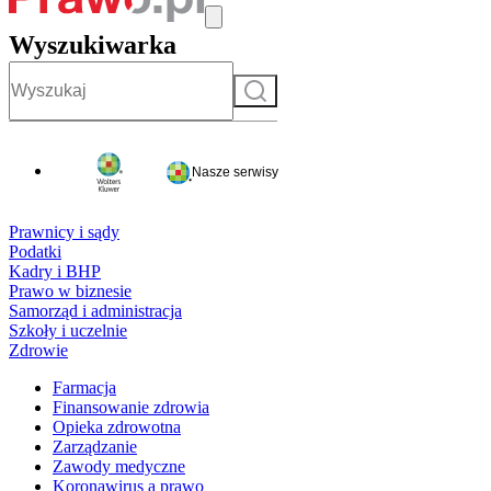
Wyszukiwarka
Szukaj
Nasze serwisy
Prawnicy i sądy
Podatki
Kadry i BHP
Prawo w biznesie
Samorząd i administracja
Szkoły i uczelnie
Zdrowie
Farmacja
Finansowanie zdrowia
Opieka zdrowotna
Zarządzanie
Zawody medyczne
Koronawirus a prawo