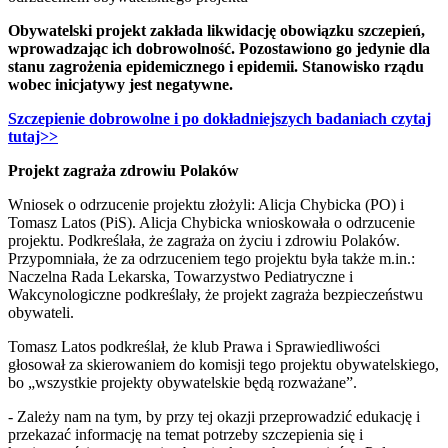
Obywatelski projekt zakłada likwidację obowiązku szczepień,
wprowadzając ich dobrowolność. Pozostawiono go jedynie dla
stanu zagrożenia epidemicznego i epidemii. Stanowisko rządu
wobec inicjatywy jest negatywne.
Szczepienie dobrowolne i po dokładniejszych badaniach​ czytaj
tutaj>>
Projekt zagraża zdrowiu Polaków
Wniosek o odrzucenie projektu złożyli: Alicja Chybicka (PO) i
Tomasz Latos (PiS). Alicja Chybicka wnioskowała o odrzucenie
projektu. Podkreślała, że zagraża on życiu i zdrowiu Polaków.
Przypomniała, że za odrzuceniem tego projektu była także m.in.:
Naczelna Rada Lekarska, Towarzystwo Pediatryczne i
Wakcynologiczne podkreślały, że projekt zagraża bezpieczeństwu
obywateli.
Tomasz Latos podkreślał, że klub Prawa i Sprawiedliwości
głosował za skierowaniem do komisji tego projektu obywatelskiego,
bo „wszystkie projekty obywatelskie będą rozważane”.
- Zależy nam na tym, by przy tej okazji przeprowadzić edukację i
przekazać informację na temat potrzeby szczepienia się i