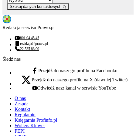
Szukaj danych kontaktowych
Redakcja serwisu Prawo.pl
801 04 45 45
Numer telefonu:
redakcja@prawo.pl
Adres email:
22 535 88 00
Numer telefonu:
Śledź nas
Przejdź do naszego profilu na Facebooku
facebook - otwiera się w nowej karcie
Przejdź do naszego profilu na X (dawniej Twitter)
x - otwiera się w nowej karcie
Odwiedź nasz kanał w serwisie YouTube
youtube - otwiera się w nowej karcie
O nas
Zespół
Kontakt
Regulamin
Księgarnia Profinfo.pl
Wolters Kluwer
FEPI