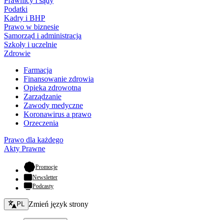
Prawnicy i sądy
Podatki
Kadry i BHP
Prawo w biznesie
Samorząd i administracja
Szkoły i uczelnie
Zdrowie
Farmacja
Finansowanie zdrowia
Opieka zdrowotna
Zarządzanie
Zawody medyczne
Koronawirus a prawo
Orzeczenia
Prawo dla każdego
Akty Prawne
- otwiera się w nowej karcie
Promocje
Newsletter
Podcasty
Zmień język - bieżący:
Zmień język strony
PL