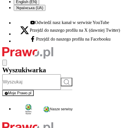
English (EN)
Українська (UA)
Odwiedź nasz kanał w serwisie YouTube
Youtube - otwiera się w nowej karcie
Przejdź do naszego profilu na X (dawniej Twitter)
X - otwiera się w nowej karcie
Przejdź do naszego profilu na Facebooku
Facebook - otwiera się w nowej karcie
Wyszukiwarka
Szukaj
Moje Prawo.pl
- rejestracja i logowanie do serwisu
Nasze serwisy