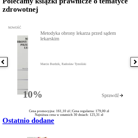
Polecamy książki prawnicze o tematyce
zdrowotnej
Przejdź do: Metodyka obrony lekarza przed sądem lekarskim, Marc
NOWOŚĆ
Metodyka obrony lekarza przed sądem
lekarskim
Poprzednia książka
N
Marcin Burdzik, Radosław Tymiński
10%
Sprawdź
Rabatu
Cena promocyjna: 161,10 zł |
Cena regularna: 179,00 zł
Najniższa cena w ostatnich 30 dniach: 125,31 zł
Ostatnio dodane