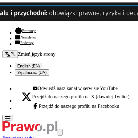
- otwiera się w nowej karcie
Promocje
Newsletter
Podcasty
Zmień język - bieżący:
Zmień język strony
PL
English (EN)
Українська (UA)
Odwiedź nasz kanał w serwisie YouTube
Youtube - otwiera się w nowej karcie
Przejdź do naszego profilu na X (dawniej Twitter)
X - otwiera się w nowej karcie
Przejdź do naszego profilu na Facebooku
Facebook - otwiera się w nowej karcie