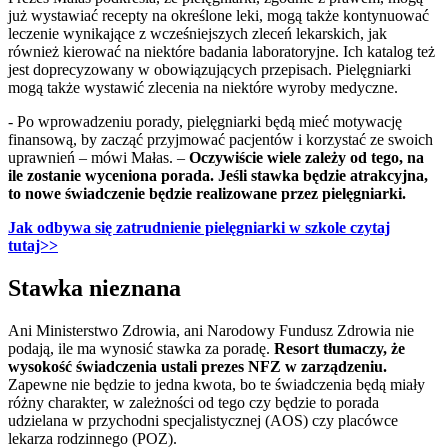
już wystawiać recepty na określone leki, mogą także kontynuować
leczenie wynikające z wcześniejszych zleceń lekarskich, jak
również kierować na niektóre badania laboratoryjne. Ich katalog też
jest doprecyzowany w obowiązujących przepisach. Pielęgniarki
mogą także wystawić zlecenia na niektóre wyroby medyczne.
- Po wprowadzeniu porady, pielęgniarki będą mieć motywację
finansową, by zacząć przyjmować pacjentów i korzystać ze swoich
uprawnień – mówi Małas. –
Oczywiście wiele zależy od tego, na
ile zostanie wyceniona porada. Jeśli stawka będzie atrakcyjna,
to nowe świadczenie będzie realizowane przez pielęgniarki.
Jak odbywa się zatrudnienie pielęgniarki w szkole czytaj
tutaj>>
Stawka nieznana
Ani Ministerstwo Zdrowia, ani Narodowy Fundusz Zdrowia nie
podają, ile ma wynosić stawka za poradę.
Resort tłumaczy, że
wysokość świadczenia ustali prezes NFZ w zarządzeniu.
Zapewne nie będzie to jedna kwota, bo te świadczenia będą miały
różny charakter, w zależności od tego czy będzie to porada
udzielana w przychodni specjalistycznej (AOS) czy placówce
lekarza rodzinnego (POZ).