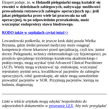
Ekspert podaje, że,
w Holandii pielęgniarki mogą kształcić się
również w dziedzinach zabiegowych, nabywając możliwości
prowadzenia rutynowych zabiegów operacyjnych np.: jeśli
jakaś pielęgniarka przez wiele lat pracowała na sali
operacyjnej, to po odpowiednim przeszkoleniu, może
wszczepiać endoprotezy stawu biodrowego.
RODO także w szpitalach​ czytaj tutaj>>
Lewandowski podkreśla, że jeszcze krok dalej poszła Wielka
Brytania, gdzie średni personel medyczny może osiągnąć
kompetencje równe lekarzowi przed specjalizacją, czyli tzw. junior
doctor. Pielęgniarki, technicy elektroradiologii czy fizjoterapeuci, po
przejściu specjalnego trzyletniego kształcenia akademickiego i
praktycznego, mogą uzyskać tytuł Advanced Clinical Practitioner
(ACP). Wtedy mogą wykonywać np. endoskopię, wszczepiać
rejestratory arytmii serca, kwalifikować pacjentów do zabiegów
operacyjnych, robić gastroskopię, ale także mogą samodzielnie
prowadzić pacjentów w SOR. Przyjmują pacjentów, kierują na
badania, diagnozują.
--------------------------------------------------------------------------------------
--------------------------------------------------------
Linki w tekście artykułu mogą odsyłać bezpośrednio do
odpowiednich dokumentów w
programie LEX
. Aby móc przeglądać