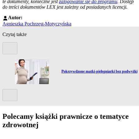
te dokumenty, konieczne jest
zalogowanie się do programu
. Dostęp
do treści dokumentów LEX jest zależny od posiadanych licencji.
Autor:
Agnieszka Pochrzęst-Motyczyńska
Czytaj także
Poprzedni slide
Przejdź do artykułu:
Pokrzywdzone matki-pielęgniarki bez podwyżki
Kolejny slide
Polecamy książki prawnicze o tematyce
zdrowotnej