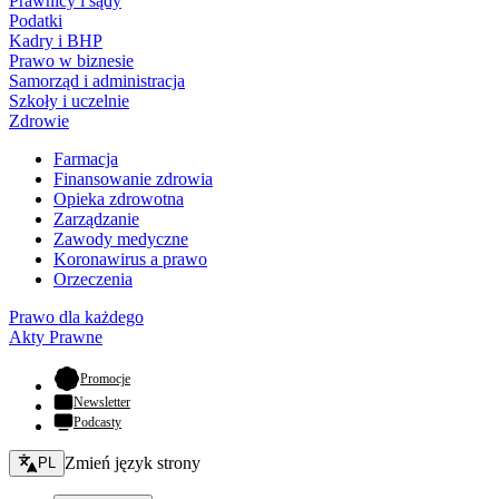
Prawnicy i sądy
Podatki
Kadry i BHP
Prawo w biznesie
Samorząd i administracja
Szkoły i uczelnie
Zdrowie
Farmacja
Finansowanie zdrowia
Opieka zdrowotna
Zarządzanie
Zawody medyczne
Koronawirus a prawo
Orzeczenia
Prawo dla każdego
Akty Prawne
- otwiera się w nowej karcie
Promocje
Newsletter
Podcasty
Zmień język - bieżący:
Zmień język strony
PL