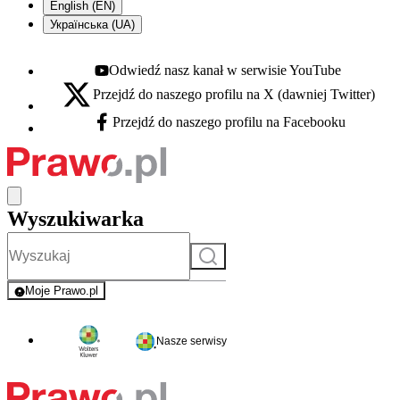
English (EN)
Українська (UA)
Odwiedź nasz kanał w serwisie YouTube
Youtube - otwiera się w nowej karcie
Przejdź do naszego profilu na X (dawniej Twitter)
X - otwiera się w nowej karcie
Przejdź do naszego profilu na Facebooku
Facebook - otwiera się w nowej karcie
Wyszukiwarka
Szukaj
Moje Prawo.pl
- rejestracja i logowanie do serwisu
Nasze serwisy