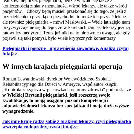
realizowanej przez pielęgniarki, będzie wiązało się także z
koniecznością zmiany mentalności wśród lekarzy, ale także wśród
pacjentów. - Chorzy będą musieli przekonać się do tego, że jeśli z
przeziębieniem przyjdą do przychodni, to może ich przyjąć lekarz,
ale również pielęgniarka – mówi Masłowski. – Wiele lat zajęło nam
przyzwyczajenie się do tego, że w karetkach zamiast lekarzy jeżdżą
ratownicy medyczni. Teraz już nikt na to nie zwraca uwagi, ale gdy
pojawił się taki pomysł, było wiele krytycznych komentarzy.
Pielęgniarki i położne - uprawnienia zawodowe. Analiza czytaj
tutaj>>
W innych krajach pielęgniarki operują
Roman Lewandowski, dyrektor Wojewódzkiego Szpitala
Rehabilitacyjnego dla Dzieci w Ameryce, współautor książki
„Kontrola zarządcza w placówkach ochrony zdrowia” podkreśla, że
w Wielkiej Brytanii pielęgniarki, jeśli rozszerzą swoje
kwalifikacje, to mogą osiągnąć poziom kompetencji i
odpowiedzialności lekarza bez specjalizacji i mają dużo wyższe
wynagrodzenie.
Jak inne kraje radzą sobie z brakiem lekarzy, czyli pielęgniarka
wszczepia endoprotezę czytaj tutaj>
>