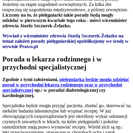
Jesteśmy na etapie uzgodnień wewnętrznych. Za kilka dni
rozpoczną się uzgodnienia międzyresortowe, a później zewnętrzne.
Liczymy na to, że pielęgniarki takie porady będą mogły
udzielać w pierwszym kwartale tego roku - mówi wiceminister
zdrowia Józefa Szczurek-Żelazko.
Wywiad z wiceminister zdrowia Józefą Szczurek-Żelazko na
temat założeń porady pielęgniarskiej opublikujemy we środę w
serwisie Prawo.pl
Porada u lekarza rodzinnego i w
przychodni specjalistycznej
Zgodnie z tymi założeniami,
pielęgniarka będzie mogła udzielać
porad w przychodni lekarza rodzinnego oraz w przychodni
specjalistycznej
np.: w poradni diabetologicznej czy
kardiologicznej.
Specjalistka będzie mogła przyjąć pacjenta, zbadać go, skierować na
niektóre badania laboratoryjne lub wypisać receptę. W już
obowiązujących rozporządzeniach jest określony wykaz substancji
czynnych zawartych w lekach, na które pielęgniarki i położne
samodzielnie mają prawo wystawiać recepty. Wśród nich są np.:
leki przeciwwymiotne, stosowane w chorobach ucha i zatok,