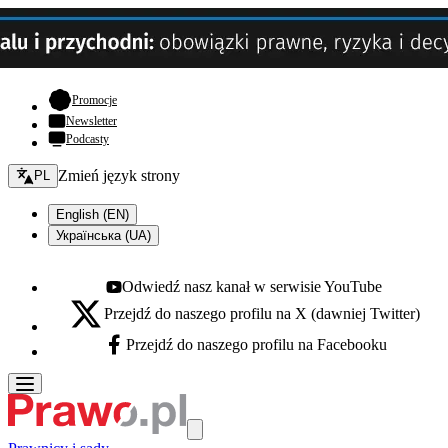
- otwiera się w nowej karcie
Promocje
Newsletter
Podcasty
Zmień język - bieżący:
Zmień język strony
PL
English (EN)
Українська (UA)
Odwiedź nasz kanał w serwisie YouTube
Youtube - otwiera się w nowej karcie
Przejdź do naszego profilu na X (dawniej Twitter)
X - otwiera się w nowej karcie
Przejdź do naszego profilu na Facebooku
Facebook - otwiera się w nowej karcie