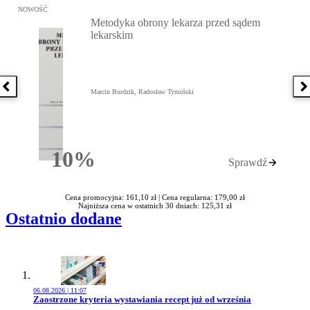
Przejdź do: Metodyka obrony lekarza przed sądem lekarskim, Marc
NOWOŚĆ
Metodyka obrony lekarza przed sądem
lekarskim
Poprzednia książka
N
Marcin Burdzik, Radosław Tymiński
10%
Sprawdź
Rabatu
Cena promocyjna: 161,10 zł |
Cena regularna: 179,00 zł
Najniższa cena w ostatnich 30 dniach: 125,31 zł
Ostatnio dodane
06.08.2026 | 11:07
Przejdź do artykułu:
Zaostrzone kryteria wystawiania recept już od września