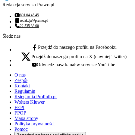
Redakcja serwisu Prawo.pl
801 04 45 45
Numer telefonu:
redakcja@prawo.pl
Adres email:
22 535 88 00
Numer telefonu:
Śledź nas
Przejdź do naszego profilu na Facebooku
facebook - otwiera się w nowej karcie
Przejdź do naszego profilu na X (dawniej Twitter)
x - otwiera się w nowej karcie
Odwiedź nasz kanał w serwisie YouTube
youtube - otwiera się w nowej karcie
O nas
Zespół
Kontakt
Regulamin
Księgarnia Profinfo.pl
Wolters Kluwer
FEPI
FPOP
Mapa strony
Polityka prywatności
Pomoc