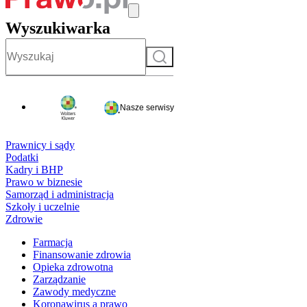
Wyszukiwarka
Szukaj
Nasze serwisy
Prawnicy i sądy
Podatki
Kadry i BHP
Prawo w biznesie
Samorząd i administracja
Szkoły i uczelnie
Zdrowie
Farmacja
Finansowanie zdrowia
Opieka zdrowotna
Zarządzanie
Zawody medyczne
Koronawirus a prawo