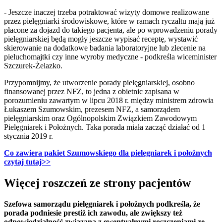
- Jeszcze inaczej trzeba potraktować wizyty domowe realizowane
przez pielęgniarki środowiskowe, które w ramach ryczałtu mają już
płacone za dojazd do takiego pacjenta, ale po wprowadzeniu porady
pielęgniarskiej będą mogły jeszcze wypisać receptę, wystawić
skierowanie na dodatkowe badania laboratoryjne lub zlecenie na
pieluchomajtki czy inne wyroby medyczne - podkreśla wiceminister
Szczurek-Żelazko.
Przypomnijmy, że utworzenie porady pielęgniarskiej, osobno
finansowanej przez NFZ, to jedna z obietnic zapisana w
porozumieniu zawartym w lipcu 2018 r. między ministrem zdrowia
Łukaszem Szumowskim, prezesem NFZ, a samorządem
pielęgniarskim oraz Ogólnopolskim Związkiem Zawodowym
Pielęgniarek i Położnych. Taka porada miała zacząć działać od 1
stycznia 2019 r.
Co zawiera pakiet Szumowskiego dla pielęgniarek i położnych
czytaj tutaj>>
Więcej roszczeń ze strony pacjentów
Szefowa samorządu pielęgniarek i położnych podkreśla, że
porada podniesie prestiż ich zawodu, ale zwiększy też
odpowiedzialność związaną z ewentualnymi roszczeniami ze