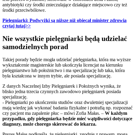
antybiotyki czy środki znieczulające działające miejscowo czy też
środki przeciwbólowe.
Pielęgniarki: Podwyżki są niższe niż obiecał minister zdrowia
czytaj tutaj>>
Nie wszystkie pielęgniarki będą udzielać
samodzielnych porad
Takiej porady będzie mogła udzielać pielęgniarka, która ma wyższe
wykształcenie magisterskie lub ukończyła licencjat na kierunku
pielęgniarstwo lub położnictwo i ma specjalizację lub taka, która
była kształcona w innym trybie, ale posiada specjalizację.
Z danych Naczelnej Izby Pielęgniarek i Położnych wynika, że
blisko jedna trzecia czynnych zawodowo pielęgniarek posiada
specjalizację.
- Pielęgniarki po ukończeniu studiów oraz dwuletniej specjalizacji
mają wiedzę jak wykonać badania fizykalne i potrafią np. rozpoznać
czy pacjent ma zapalenie płuc – mówi Zofia Małas. –
W każdym
przypadku, gdy pielęgniarka będzie mieć wątpliwości dotyczące
diagnozy, może chorego skierować do lekarza.
Prezes Małas podkreśla, że pielęgniarki, zgodnie z prawem, mogą