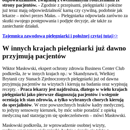
strony pacjentów.
- Zgodnie z przepisami, pielęgniarki i położne
już teraz mają odpowiedzialność karną czy cywilną, podobnie jak
lekarze – mówi prezes Małas. – Pielęgniarka odpowiada zarówno za
skutki swojego postępowania i podjęte decyzje, ale także za
zaniechanie działań.
Tajemnica zawodowa pielęgniarki i położnej czytaj tutaj>>
W innych krajach pielęgniarki już dawno
przyjmują pacjentów
Wiktor Masłowski, ekspert ochrony zdrowia Business Center Club
podkreśla, że w innych krajach np.: w Skandynawii, Wielkiej
Brytanii czy Stanach Zjednoczonych pielęgniarki już od dawna
przyjmują pacjentów na wizytach i kierują na badania oraz wypisują
recepty.
- Praca lekarzy jest najdroższa, dlatego w wielu krajach
pielęgniarki jako pierwsze diagnozują pacjentów i wstępnie
oceniają ich stan zdrowia, a tylko wybranych chorych kierują
do specjalistów
. W erze powszechnych braków kadry medycznej,
to jedyny sensowny kierunek, by móc sobie poradzić z opieką
medyczną nad starzejącym się społeczeństwem – mówi Masłowski.
Masłowski podkreśla, że wprowadzenie osobnej wizyty,