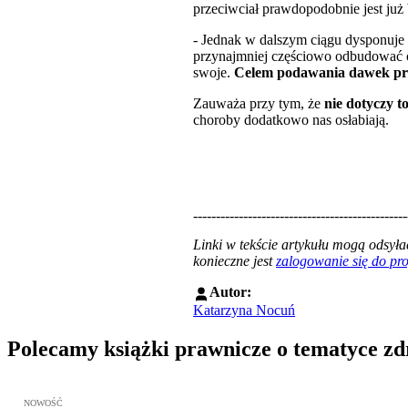
przeciwciał prawdopodobnie jest już 
- Jednak w dalszym ciągu dysponuje 
przynajmniej częściowo odbudować oc
swoje.
Celem podawania dawek przy
Zauważa przy tym, że
nie dotyczy t
choroby dodatkowo nas osłabiają.
-----------------------------------------------
Linki w tekście artykułu mogą odsy
konieczne jest
zalogowanie się do p
Autor:
Katarzyna Nocuń
Polecamy książki prawnicze o tematyce z
Przejdź do: Metodyka obrony lekarza przed sądem lekarskim, Marc
NOWOŚĆ