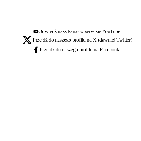
Odwiedź nasz kanał w serwisie YouTube
Youtube - otwiera się w nowej karcie
Przejdź do naszego profilu na X (dawniej Twitter)
X - otwiera się w nowej karcie
Przejdź do naszego profilu na Facebooku
Facebook - otwiera się w nowej karcie