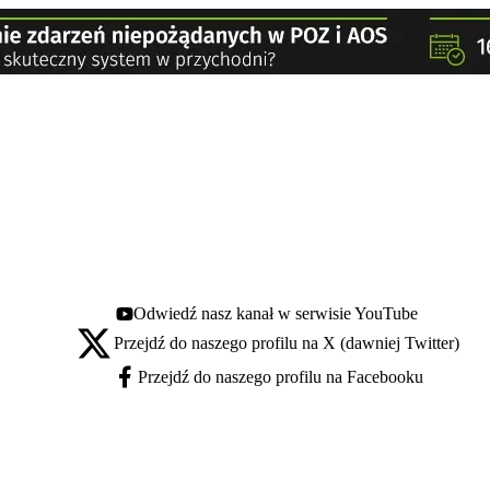
Odwiedź nasz kanał w serwisie YouTube
Youtube - otwiera się w nowej karcie
Przejdź do naszego profilu na X (dawniej Twitter)
X - otwiera się w nowej karcie
Przejdź do naszego profilu na Facebooku
Facebook - otwiera się w nowej karcie