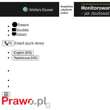
- otwiera się w nowej karcie
Promocje
Newsletter
Podcasty
Zmień język - bieżący:
Zmień język strony
PL
English (EN)
Українська (UA)