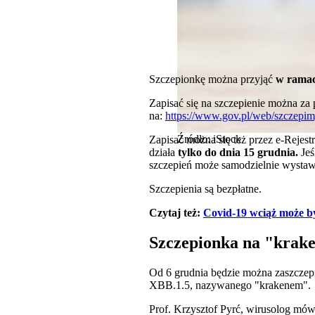
Szczepionkę można przyjąć
w ramac
Zapisać się na szczepienie można z
na:
https://www.gov.pl/web/szczepi
Źródło: iStock
Zapisać można się też przez e-Rejest
działa
tylko do dnia 15 grudnia.
Jeś
szczepień może samodzielnie wystawić
Szczepienia są bezpłatne.
Czytaj też:
Covid-19 wciąż może 
Szczepionka na "krak
Od 6 grudnia będzie można zaszczep
XBB.1.5, nazywanego "krakenem".
Prof. Krzysztof Pyrć, wirusolog mówi