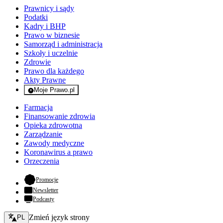
Prawnicy i sądy
Podatki
Kadry i BHP
Prawo w biznesie
Samorząd i administracja
Szkoły i uczelnie
Zdrowie
Prawo dla każdego
Akty Prawne
Moje Prawo.pl
- rejestracja i logowanie do serwisu
Farmacja
Finansowanie zdrowia
Opieka zdrowotna
Zarządzanie
Zawody medyczne
Koronawirus a prawo
Orzeczenia
- otwiera się w nowej karcie
Promocje
Newsletter
Podcasty
Zmień język - bieżący:
Zmień język strony
PL