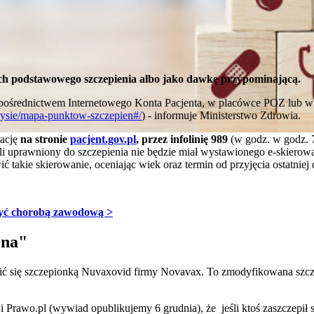
h podstawowego szczepienia albo jako dawkę przypominającą.
a pośrednictwem Internetowego Konta Pacjenta, w placówce POZ lub w
mysie/mapa-punktow-szczepien#/
) - informuje Ministerstwo Zdrowia.
rację
na stronie
pacjent.gov.pl
, przez infolinię 989
(w godz. w godz. 7.
li uprawniony do szczepienia nie będzie miał wystawionego e-skierow
 takie skierowanie, oceniając wiek oraz termin od przyjęcia ostatniej
być chorobą zawodową >
ena"
ić się szczepionką Nuvaxovid firmy Novavax. To zmodyfikowana szc
 Prawo.pl (wywiad opublikujemy 6 grudnia), że jeśli ktoś zaszczepił s