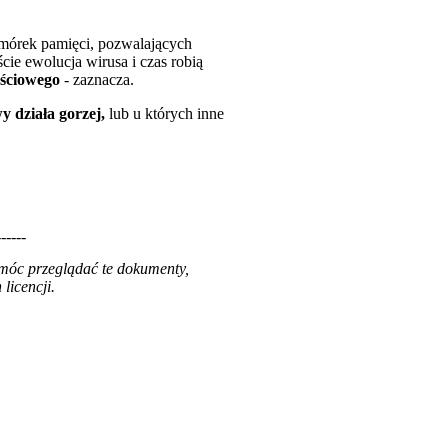
omórek pamięci, pozwalających
ie ewolucja wirusa i czas robią
ościowego
- zaznacza.
y działa gorzej,
lub u których inne
------
 móc przeglądać te dokumenty,
licencji.