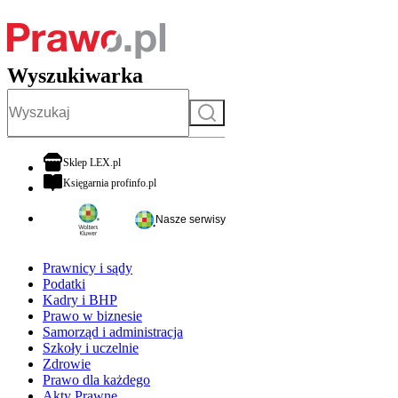
Wyszukiwarka
Szukaj
otwiera się w nowej karcie
Sklep LEX.pl
otwiera się w nowej karcie
Księgarnia profinfo.pl
Nasze serwisy
Prawnicy i sądy
Podatki
Kadry i BHP
Prawo w biznesie
Samorząd i administracja
Szkoły i uczelnie
Zdrowie
Prawo dla każdego
Akty Prawne