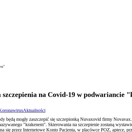
en"
 szczepienia na Covid-19 w podwariancie 
Koronawirus
Aktualności
ody będą mogły zaszczepić się szczepionką Nuvaxovid firmy Novavax
nazywanego "krakenem". Skierowania na szczepienie zostaną wystawi
na się przez Internetowe Konto Pacjenta, w placówce POZ, aptece, prze