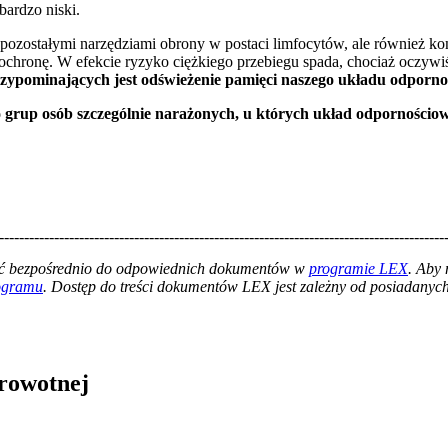
bardzo niski.
pozostałymi narzędziami obrony w postaci limfocytów, ale również k
hronę. W efekcie ryzyko ciężkiego przebiegu spada, chociaż oczywiśc
pominających jest odświeżenie pamięci naszego układu odporn
o grup osób szczególnie narażonych, u których układ odpornościow
-----------------------------------------------------------------------------------------
łać bezpośrednio do odpowiednich dokumentów w
programie LEX
. Aby
rogramu
. Dostęp do treści dokumentów LEX jest zależny od posiadanych 
drowotnej
in Burdzik, Radosław Tymiński - otwiera się w nowym oknie