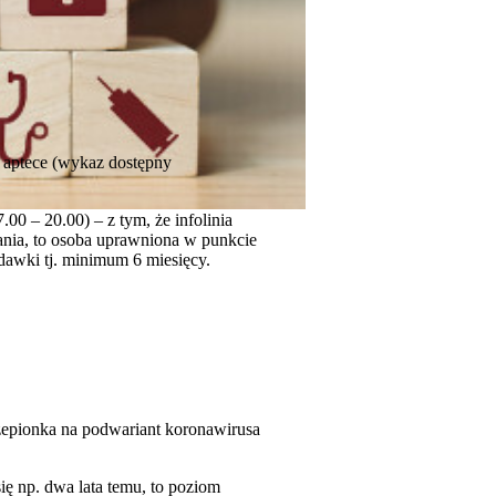
 aptece (wykaz dostępny
00 – 20.00) – z tym, że infolinia
ania, to osoba uprawniona w punkcie
 dawki tj. minimum 6 miesięcy.
zepionka na podwariant koronawirusa
ię np. dwa lata temu, to poziom