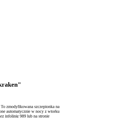
"kraken"
. To zmodyfikowana szczepionka na
one automatycznie w nocy z wtorku
z infolinię 989 lub na stronie