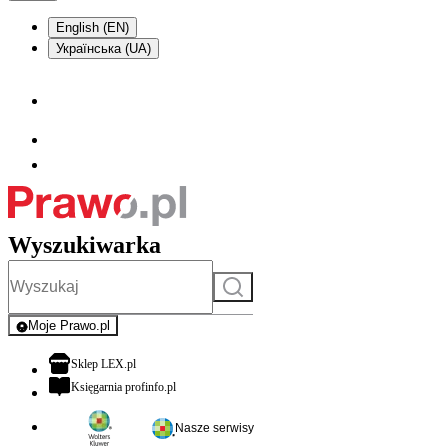
English (EN)
Українська (UA)
Wyszukiwarka
Szukaj
Moje Prawo.pl
- rejestracja i logowanie do serwisu
otwiera się w nowej karcie
Sklep LEX.pl
otwiera się w nowej karcie
Księgarnia profinfo.pl
Nasze serwisy