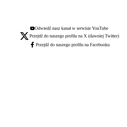
Odwiedź nasz kanał w serwisie YouTube
Youtube - otwiera się w nowej karcie
Przejdź do naszego profilu na X (dawniej Twitter)
X - otwiera się w nowej karcie
Przejdź do naszego profilu na Facebooku
Facebook - otwiera się w nowej karcie