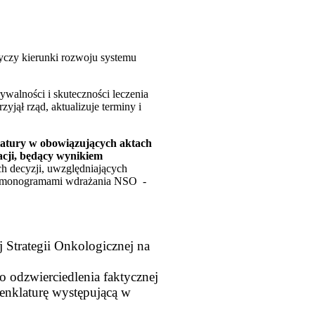
tyczy kierunki rozwoju systemu
walności i skuteczności leczenia
jął rząd, aktualizuje terminy i
latury w obowiązujących aktach
acji, będący wynikiem
ich decyzji, uwzględniających
harmonogramami wdrażania NSO -
 Strategii Onkologicznej na
o odzwierciedlenia faktycznej
enklaturę występującą w