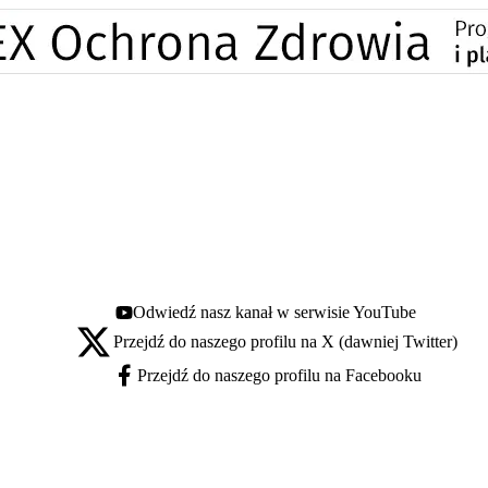
Odwiedź nasz kanał w serwisie YouTube
Youtube - otwiera się w nowej karcie
Przejdź do naszego profilu na X (dawniej Twitter)
X - otwiera się w nowej karcie
Przejdź do naszego profilu na Facebooku
Facebook - otwiera się w nowej karcie