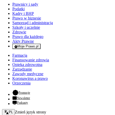
Prawnicy i sądy
Podatki
Kadry i BHP
Prawo w biznesie
Samorząd i administracja
Szkoły i uczelnie
Zdrowie
Prawo dla każdego
Akty Prawne
Moje Prawo.pl
- rejestracja i logowanie do serwisu
Farmacja
Finansowanie zdrowia
Opieka zdrowotna
Zarządzanie
Zawody medyczne
Koronawirus a prawo
Orzeczenia
- otwiera się w nowej karcie
Promocje
Newsletter
Podcasty
Zmień język - bieżący:
Zmień język strony
PL