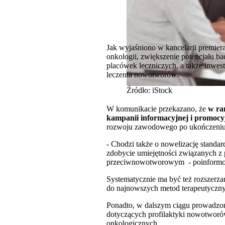
Jak wyjaśniono w kancelarii premier
onkologii, zwiększenie potencjału ba
placówek leczniczych, a także inwe
leczenia nowotworów.
Źródło: iStock
W komunikacie przekazano, że
w ra
kampanii informacyjnej i promoc
rozwoju zawodowego po ukończeniu
- Chodzi także o nowelizację standar
zdobycie umiejętności związanych z 
przeciwnowotworowym - poinform
Systematycznie ma być też rozszerz
do najnowszych metod terapeutyczn
Ponadto, w dalszym ciągu prowadzon
dotyczących profilaktyki nowotwor
onkologicznych.