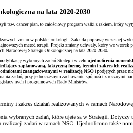
kologiczna na lata 2020-2030
yli tzw. cancer plan, to całościowy program walki z rakiem, który wy
ksowych zmian w polskiej onkologii. Zakłada poprawę wczesnej wykry
nowszych metod terapii. Projekt zmiany uchwały, który we wtorek przy
ch Narodowej Strategii Onkologicznej na lata 2020-2030.
modyfikację wybranych zadań Strategii w celu
ujednolicenia nomenk
dlający zaplanowaną, faktyczną formę, termin i zakres ich realiz
 podmiotami zaangażowanymi w realizację NSO
i podjętych przez n
konania zadań, przy jednoczesnym zachowaniu spójności z rocznymi 
legislacyjnych i programowych Rady Ministrów.
erminy i zakres działań realizowanych w ramach Narodowej
ia wybranych zadań, które ujęte są w Strategii. Dotyczy t
u realizacji zadań w ramach NSO. Ujednolicono także nom