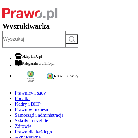
Wyszukiwarka
Szukaj
otwiera się w nowej karcie
Sklep LEX.pl
otwiera się w nowej karcie
Księgarnia profinfo.pl
Nasze serwisy
Prawnicy i sądy
Podatki
Kadry i BHP
Prawo w biznesie
Samorząd i administracja
Szkoły i uczelnie
Zdrowie
Prawo dla każdego
Akty Prawne