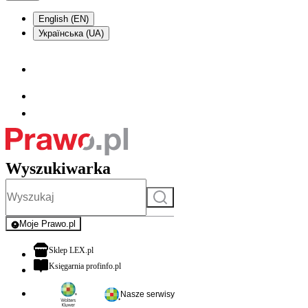
English (EN)
Українська (UA)
Wyszukiwarka
Szukaj
Moje Prawo.pl
- rejestracja i logowanie do serwisu
otwiera się w nowej karcie
Sklep LEX.pl
otwiera się w nowej karcie
Księgarnia profinfo.pl
Nasze serwisy