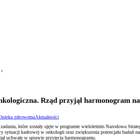
r.
kologiczna. Rząd przyjął harmonogram na 
Opieka zdrowotna
Aktualności
dania, które zostały ujęte w programie wieloletnim Narodowa Strate
y sytuacji kadrowej w onkologii oraz zwiększenia potencjału badań n
jął uchwałę w sprawie przyjęcia harmonogramu.