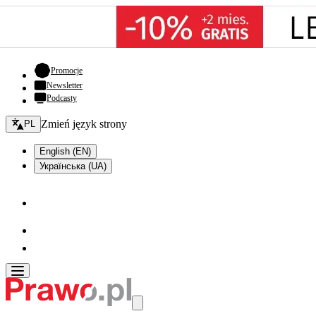
- otwiera się w nowej karcie
Promocje
Newsletter
Podcasty
Zmień język - bieżący:
Zmień język strony
PL
English (EN)
Українська (UA)