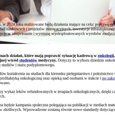
a, w 2024 roku realizowane będą działania mające na celu: poprawę syt
dań naukowych i projektów innowacyjnych, inwestycje infrastrukturaln
stycje w uzupełnianie i wymianę wyeksploatowanych wyrobów medyczn
mach działań, które mają poprawić sytuację kadrową w
onkologii
yjnej wśród
studentów
medycyny.
Dotyczy to wyboru dziedzin onkolo
 studiów i stażu podyplomowego.
dów kształcenia na studiach dla kierunku pielęgniarstwo i położnictwo
profilaktyką onkologiczną oraz opieką nad osobami w trakcie i
po zako
owano.
any wykaz leków refundowanych w terapiach onkologicznych, dzięki cz
ych.
a będzie kampania społeczna polegająca na publikacji w mediach mat
ów złośliwych. Wprowadzone zostaną równie nowe standardy dotycząc