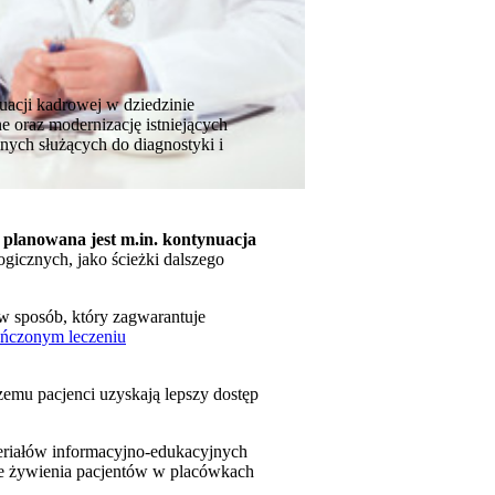
uacji kadrowej w dziedzinie
e oraz modernizację istniejących
ych służących do diagnostyki i
, planowana jest m.in. kontynuacja
gicznych, jako ścieżki dalszego
 w sposób, który zagwarantuje
ńczonym leczeniu
emu pacjenci uzyskają lepszy dostęp
eriałów informacyjno-edukacyjnych
e żywienia pacjentów w placówkach