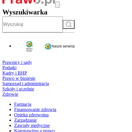
Wyszukiwarka
Szukaj
Nasze serwisy
Prawnicy i sądy
Podatki
Kadry i BHP
Prawo w biznesie
Samorząd i administracja
Szkoły i uczelnie
Zdrowie
Farmacja
Finansowanie zdrowia
Opieka zdrowotna
Zarządzanie
Zawody medyczne
Koronawirus a prawo