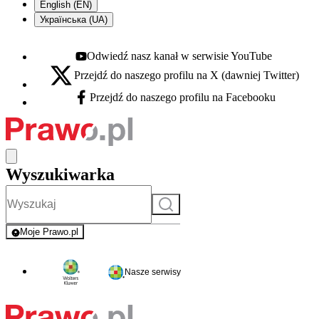
English (EN)
Українська (UA)
Odwiedź nasz kanał w serwisie YouTube
Youtube - otwiera się w nowej karcie
Przejdź do naszego profilu na X (dawniej Twitter)
X - otwiera się w nowej karcie
Przejdź do naszego profilu na Facebooku
Facebook - otwiera się w nowej karcie
Wyszukiwarka
Szukaj
Moje Prawo.pl
- rejestracja i logowanie do serwisu
Nasze serwisy