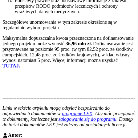
Podstawy prawne oraz podstawowe informacje z zakresu
przepisów RODO podmiotów leczniczych i ochrony
wrażliwych danych medycznych.
Szczegółowe unormowania w tym zakresie określone są w
regulaminie wyboru projektu.
Maksymalna dopuszczalna kwota przeznaczona na dofinansowanie
jednego projektu może wynosić
36,96 mln zł.
Dofinansowanie jest
przyznawane na poziomie 95 proc. (w tym 82,52 proc. ze środków
europejskich, 12,48 proc. ze środków krajowych), w kład własny
wynosi natomiast 5 proc. Więcej informacji można uzyskać
TUTAJ.
--------------------------------------------------------------------------------------
--------------------------------------------------------
Linki w tekście artykułu mogą odsyłać bezpośrednio do
odpowiednich dokumentów w
programie LEX
. Aby móc przeglądać
te dokumenty, konieczne jest
zalogowanie się do programu
. Dostęp
do treści dokumentów LEX jest zależny od posiadanych licencji.
Autor: