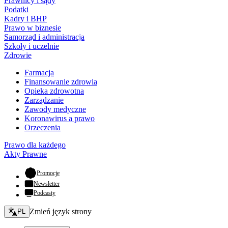
Prawnicy i sądy
Podatki
Kadry i BHP
Prawo w biznesie
Samorząd i administracja
Szkoły i uczelnie
Zdrowie
Farmacja
Finansowanie zdrowia
Opieka zdrowotna
Zarządzanie
Zawody medyczne
Koronawirus a prawo
Orzeczenia
Prawo dla każdego
Akty Prawne
- otwiera się w nowej karcie
Promocje
Newsletter
Podcasty
Zmień język - bieżący:
Zmień język strony
PL