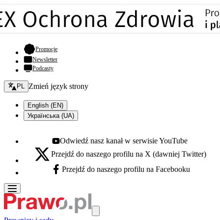
- otwiera się w nowej karcie
Promocje
Newsletter
Podcasty
Zmień język - bieżący:
Zmień język strony
PL
English (EN)
Українська (UA)
Odwiedź nasz kanał w serwisie YouTube
Youtube - otwiera się w nowej karcie
Przejdź do naszego profilu na X (dawniej Twitter)
X - otwiera się w nowej karcie
Przejdź do naszego profilu na Facebooku
Facebook - otwiera się w nowej karcie