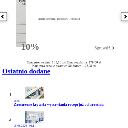
Poprzednia książka
N
Marcin Burdzik, Radosław Tymiński
10%
Sprawdź
Rabatu
Cena promocyjna: 161,10 zł |
Cena regularna: 179,00 zł
Najniższa cena w ostatnich 30 dniach: 125,31 zł
Ostatnio dodane
06:07
Przejdź do artykułu:
Zaostrzone kryteria wystawiania recept już od września
05.08.2026 | 06:11