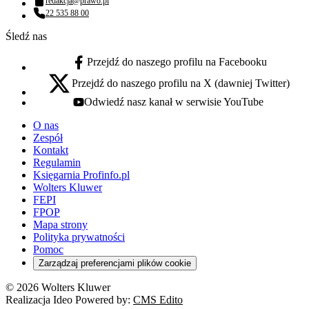
redakcja@prawo.pl
Adres email:
22 535 88 00
Numer telefonu:
Śledź nas
Przejdź do naszego profilu na Facebooku
facebook - otwiera się w nowej karcie
Przejdź do naszego profilu na X (dawniej Twitter)
x - otwiera się w nowej karcie
Odwiedź nasz kanał w serwisie YouTube
youtube - otwiera się w nowej karcie
O nas
Zespół
Kontakt
Regulamin
Księgarnia Profinfo.pl
Wolters Kluwer
FEPI
FPOP
Mapa strony
Polityka prywatności
Pomoc
Zarządzaj preferencjami plików cookie
© 2026 Wolters Kluwer
Realizacja Ideo Powered by:
CMS Edito