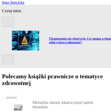
Inga Stawicka
Czytaj także
Poprzedni slide
Przejdź do artykułu:
ż
Ubezpieczenie od cyberryzyk. Czy można wykup
sobie cyfrową odporność?
Kolejny slide
Polecamy książki prawnicze o tematyce
zdrowotnej
Przejdź do: Metodyka obrony lekarza przed sądem lekarskim, Marc
NOWOŚĆ
Metodyka obrony lekarza przed sądem
lekarskim