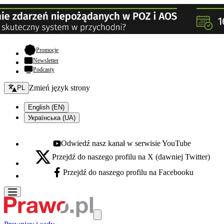
- otwiera się w nowej karcie
Promocje
Newsletter
Podcasty
Zmień język - bieżący:
Zmień język strony
PL
English (EN)
Українська (UA)
Odwiedź nasz kanał w serwisie YouTube
Youtube - otwiera się w nowej karcie
Przejdź do naszego profilu na X (dawniej Twitter)
X - otwiera się w nowej karcie
Przejdź do naszego profilu na Facebooku
Facebook - otwiera się w nowej karcie