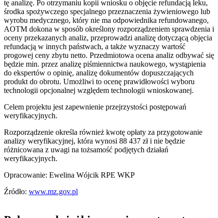
tę analizę. Po otrzymaniu kopii wniosku o objęcie refundacją leku,
środka spożywczego specjalnego przeznaczenia żywieniowego lub
wyrobu medycznego, który nie ma odpowiednika refundowanego,
AOTM dokona w sposób określony rozporządzeniem sprawdzenia i
oceny przekazanych analiz, przeprowadzi analizę dotyczącą objęcia
refundacją w innych państwach, a także wyznaczy wartość
progowej ceny zbytu netto. Przedmiotowa ocena analiz odbywać się
będzie min. przez analizę piśmiennictwa naukowego, wystąpienia
do ekspertów o opinię, analizę dokumentów dopuszczających
produkt do obrotu. Umożliwi to ocenę prawidłowości wyboru
technologii opcjonalnej względem technologii wnioskowanej.
Celem projektu jest zapewnienie przejrzystości postępowań
weryfikacyjnych.
Rozporządzenie określa również kwotę opłaty za przygotowanie
analizy weryfikacyjnej, która wynosi 88 437 zł i nie będzie
różnicowana z uwagi na tożsamość podjętych działań
weryfikacyjnych.
Opracowanie: Ewelina Wójcik RPE WKP
Źródło:
www.mz.gov.pl