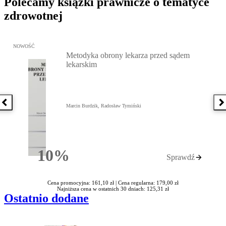
Polecamy książki prawnicze o tematyce
zdrowotnej
Przejdź do: Metodyka obrony lekarza przed sądem lekarskim, Marc
NOWOŚĆ
Metodyka obrony lekarza przed sądem
lekarskim
Poprzednia książka
N
Marcin Burdzik, Radosław Tymiński
10%
Sprawdź
Rabatu
Cena promocyjna: 161,10 zł |
Cena regularna: 179,00 zł
Najniższa cena w ostatnich 30 dniach: 125,31 zł
Ostatnio dodane