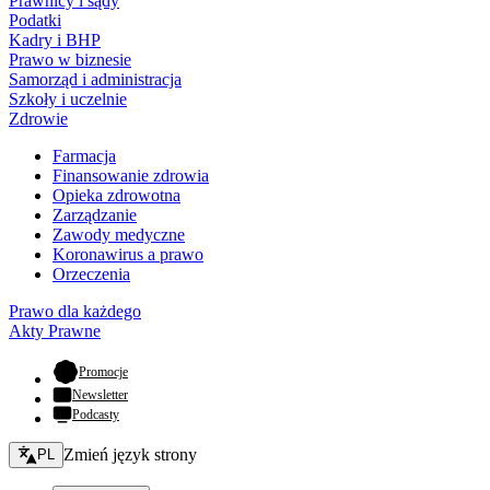
Prawnicy i sądy
Podatki
Kadry i BHP
Prawo w biznesie
Samorząd i administracja
Szkoły i uczelnie
Zdrowie
Farmacja
Finansowanie zdrowia
Opieka zdrowotna
Zarządzanie
Zawody medyczne
Koronawirus a prawo
Orzeczenia
Prawo dla każdego
Akty Prawne
- otwiera się w nowej karcie
Promocje
Newsletter
Podcasty
Zmień język - bieżący:
Zmień język strony
PL