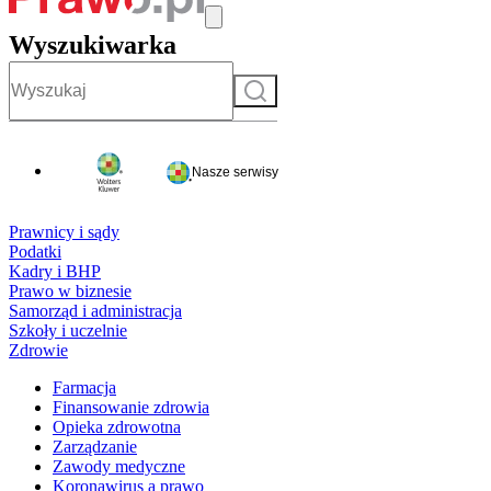
Wyszukiwarka
Szukaj
Nasze serwisy
Prawnicy i sądy
Podatki
Kadry i BHP
Prawo w biznesie
Samorząd i administracja
Szkoły i uczelnie
Zdrowie
Farmacja
Finansowanie zdrowia
Opieka zdrowotna
Zarządzanie
Zawody medyczne
Koronawirus a prawo