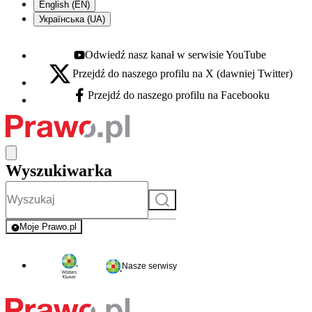
English (EN)
Українська (UA)
Odwiedź nasz kanał w serwisie YouTube
Youtube - otwiera się w nowej karcie
Przejdź do naszego profilu na X (dawniej Twitter)
X - otwiera się w nowej karcie
Przejdź do naszego profilu na Facebooku
Facebook - otwiera się w nowej karcie
Wyszukiwarka
Szukaj
Moje Prawo.pl
- rejestracja i logowanie do serwisu
Nasze serwisy