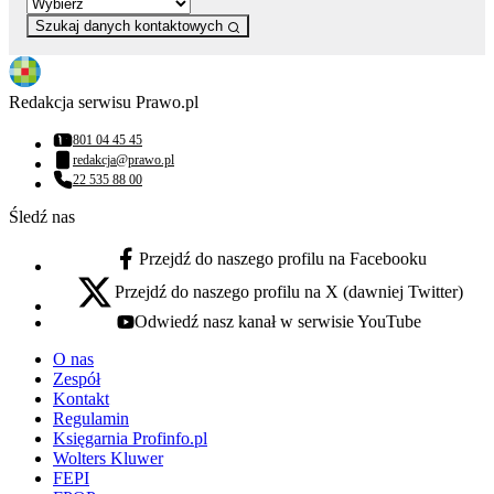
Szukaj danych kontaktowych
Redakcja serwisu Prawo.pl
801 04 45 45
Numer telefonu:
redakcja@prawo.pl
Adres email:
22 535 88 00
Numer telefonu:
Śledź nas
Przejdź do naszego profilu na Facebooku
facebook - otwiera się w nowej karcie
Przejdź do naszego profilu na X (dawniej Twitter)
x - otwiera się w nowej karcie
Odwiedź nasz kanał w serwisie YouTube
youtube - otwiera się w nowej karcie
O nas
Zespół
Kontakt
Regulamin
Księgarnia Profinfo.pl
Wolters Kluwer
FEPI