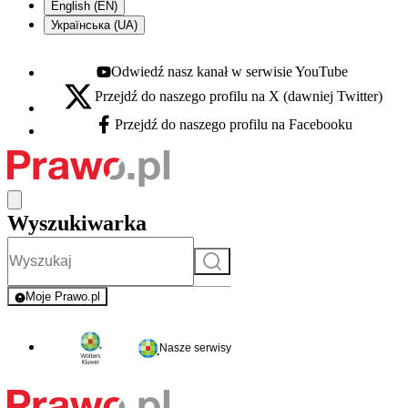
English (EN)
Українська (UA)
Odwiedź nasz kanał w serwisie YouTube
Youtube - otwiera się w nowej karcie
Przejdź do naszego profilu na X (dawniej Twitter)
X - otwiera się w nowej karcie
Przejdź do naszego profilu na Facebooku
Facebook - otwiera się w nowej karcie
Wyszukiwarka
Szukaj
Moje Prawo.pl
- rejestracja i logowanie do serwisu
Nasze serwisy