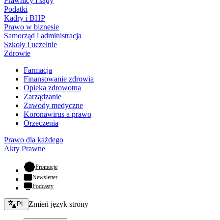
Prawnicy i sądy
Podatki
Kadry i BHP
Prawo w biznesie
Samorząd i administracja
Szkoły i uczelnie
Zdrowie
Farmacja
Finansowanie zdrowia
Opieka zdrowotna
Zarządzanie
Zawody medyczne
Koronawirus a prawo
Orzeczenia
Prawo dla każdego
Akty Prawne
- otwiera się w nowej karcie
Promocje
Newsletter
Podcasty
Zmień język - bieżący:
Zmień język strony
PL