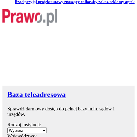
Przejdź do artykułu:
Rząd przyjął projekt ustawy znoszący całkowity zakaz reklamy aptek
Baza teleadresowa
Sprawdź darmowy dostęp do pełnej bazy m.in. sądów i
urzędów.
Rodzaj instytucji:
Województwo: