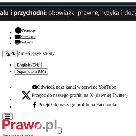
- otwiera się w nowej karcie
Promocje
Newsletter
Podcasty
Zmień język - bieżący:
Zmień język strony
PL
English (EN)
Українська (UA)
Odwiedź nasz kanał w serwisie YouTube
Youtube - otwiera się w nowej karcie
Przejdź do naszego profilu na X (dawniej Twitter)
X - otwiera się w nowej karcie
Przejdź do naszego profilu na Facebooku
Facebook - otwiera się w nowej karcie