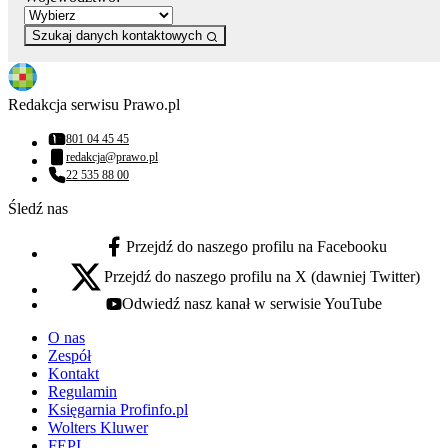
Szukaj danych kontaktowych
Redakcja serwisu Prawo.pl
801 04 45 45
Numer telefonu:
redakcja@prawo.pl
Adres email:
22 535 88 00
Numer telefonu:
Śledź nas
Przejdź do naszego profilu na Facebooku
facebook - otwiera się w nowej karcie
Przejdź do naszego profilu na X (dawniej Twitter)
x - otwiera się w nowej karcie
Odwiedź nasz kanał w serwisie YouTube
youtube - otwiera się w nowej karcie
O nas
Zespół
Kontakt
Regulamin
Księgarnia Profinfo.pl
Wolters Kluwer
FEPI