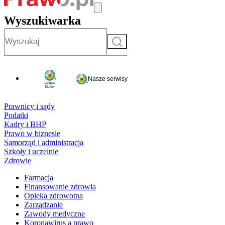
Wyszukiwarka
Szukaj
Nasze serwisy
Prawnicy i sądy
Podatki
Kadry i BHP
Prawo w biznesie
Samorząd i administracja
Szkoły i uczelnie
Zdrowie
Farmacja
Finansowanie zdrowia
Opieka zdrowotna
Zarządzanie
Zawody medyczne
Koronawirus a prawo