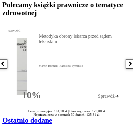
Polecamy książki prawnicze o tematyce
zdrowotnej
Przejdź do: Metodyka obrony lekarza przed sądem lekarskim, Marc
NOWOŚĆ
Metodyka obrony lekarza przed sądem
lekarskim
Poprzednia książka
N
Marcin Burdzik, Radosław Tymiński
10%
Sprawdź
Rabatu
Cena promocyjna: 161,10 zł |
Cena regularna: 179,00 zł
Najniższa cena w ostatnich 30 dniach: 125,31 zł
Ostatnio dodane