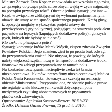
Minister Zdrowia Ewa Kopacz zapowiadała we wrześniu tego roku,
że „przepisy dotyczące polis zdrowotnych wejdą w życie najpóźniej
na początku przyszłego roku". Obecnie jednak sytuacja jest inna –
Rząd, w związku ze zbliżającymi się wyborami parlamentarnymi,
obawia się utraty w ten sposób społecznego poparcia. Krążą głosy,
iż opozycja mogłaby wykorzystać projekt ustawy do
przedwyborczej gry politycznej, polegającej na straszeniu podziałem
pacjentów na lepszych (kupujących dodatkowe polisy) i gorszych
(tych, których nie byłoby na nie stać).
Kto czeka na pieniądze z polis?
Sytuację komentuje krótko Marek Wójcik, ekspert zdrowia Związku
Powiatów Polskich. Jego zdaniem, „jest to po prostu brak odwagi
do przeprowadzenia zmian”. Nie ukrywa, iż powiaty, do których
należy większość szpitali, liczą w ten sposób na dodatkowe środki
finansowe za zabiegi przeprowadzane w ramach polis.
Na konkretne rozwiązania niecierpliwie czeka też branża
ubezpieczeniowa. Jak mówi prezes firmy ubezpieczeniowej Medica
Polska Xenia Kruszewska, „towarzystwa czekają na realizację
obietnic Ministerstwa”. Przypomina ona, że obecnie polskie prawo
nie reguluje wielu kluczowych kwestii dotyczących polis
medycznych czy usług abonamentowych w prywatnych
placówkach zdrowotnych.
Opracowanie: Agnieszka Sostenes-Brązert, RPE WKP
Źródło: Dziennik Gazeta Prawna, 15 grudnia 2010 r.