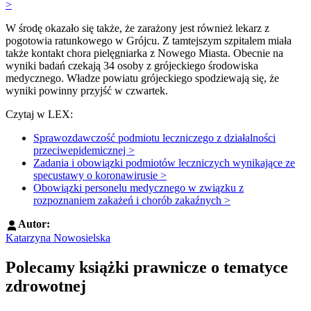
>
W środę okazało się także, że zarażony jest również lekarz z
pogotowia ratunkowego w Grójcu. Z tamtejszym szpitalem miała
także kontakt chora pielęgniarka z Nowego Miasta. Obecnie na
wyniki badań czekają 34 osoby z grójeckiego środowiska
medycznego. Władze powiatu grójeckiego spodziewają się, że
wyniki powinny przyjść w czwartek.
Czytaj w LEX:
Sprawozdawczość podmiotu leczniczego z działalności
przeciwepidemicznej >
Zadania i obowiązki podmiotów leczniczych wynikające ze
specustawy o koronawirusie >
Obowiązki personelu medycznego w związku z
rozpoznaniem zakażeń i chorób zakaźnych >
Autor:
Katarzyna Nowosielska
Polecamy książki prawnicze o tematyce
zdrowotnej