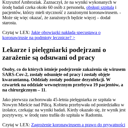
Krzysztof Ambroziak. Zaznaczył, że na wyniki wykonanych w
środę badań czeka około 60 osób z personelu,
obsługi szpitala
i
pacjentów, którzy mieli styczność z zarażonymi koronawirusem. -
Może się więc okazać, że zarażonych będzie więcej – dodał
starosta.
Czytaj w LEX:
Jakie obowiązki nakłada specustawa o
koronawirusie na podmioty lecznicze? >
Lekarze i pielęgniarki podejrzani o
zarażenie są odsuwani od pracy
Osoby, co do których istnieje podejrzenie zakażenia się wirusem
SARS-Cov-2, zostały odsunięte od pracy i zostały objęte
kwarantanną. Oddziały zostały poddane dezynfekcji. W
czwartek na oddziale wewnętrznym przebywa 19 pacjentów, a
na chirurgicznym – 11
.
Jako pierwsza zachorowała 45-letnia pielęgniarka ze szpitala w
Nowym Mieście nad Pilicą. Kobieta przebywała od poniedziałku w
izolatce, czekając na wyniki badań. Kiedy okazało się, że wynik jest
pozytywny, w środę rano trafiła do szpitala w Radomiu.
Czytaj w LEX:
Zagrożenie koronawirusem a prawo do prywatności