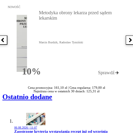
Przejdź do: Metodyka obrony lekarza przed sądem lekarskim, Marc
NOWOŚĆ
Metodyka obrony lekarza przed sądem
lekarskim
Poprzednia książka
N
Marcin Burdzik, Radosław Tymiński
10%
Sprawdź
Rabatu
Cena promocyjna: 161,10 zł |
Cena regularna: 179,00 zł
Najniższa cena w ostatnich 30 dniach: 125,31 zł
Ostatnio dodane
06.08.2026 | 11:07
Przejdź do artykułu:
Zaostrzone kryteria wystawiania recept już od września