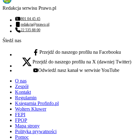
Redakcja serwisu Prawo.pl
801 04 45 45
Numer telefonu:
redakcja@prawo.pl
Adres email:
22 535 88 00
Numer telefonu:
Śledź nas
Przejdź do naszego profilu na Facebooku
facebook - otwiera się w nowej karcie
Przejdź do naszego profilu na X (dawniej Twitter)
x - otwiera się w nowej karcie
Odwiedź nasz kanał w serwisie YouTube
youtube - otwiera się w nowej karcie
O nas
Zespół
Kontakt
Regulamin
Księgarnia Profinfo.pl
Wolters Kluwer
FEPI
FPOP
Mapa strony
Polityka prywatności
Pomoc