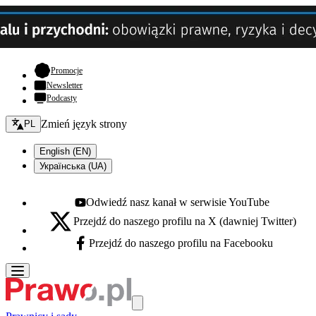
- otwiera się w nowej karcie
Promocje
Newsletter
Podcasty
Zmień język - bieżący:
Zmień język strony
PL
English (EN)
Українська (UA)
Odwiedź nasz kanał w serwisie YouTube
Youtube - otwiera się w nowej karcie
Przejdź do naszego profilu na X (dawniej Twitter)
X - otwiera się w nowej karcie
Przejdź do naszego profilu na Facebooku
Facebook - otwiera się w nowej karcie