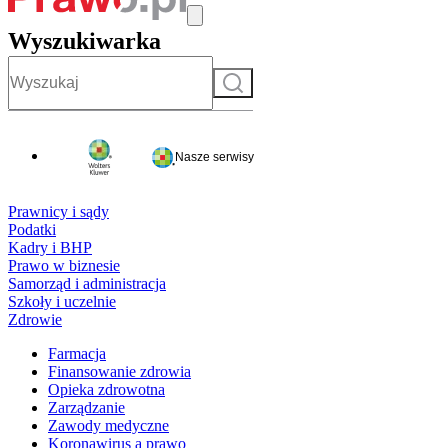
Wyszukiwarka
Szukaj
Nasze serwisy
Prawnicy i sądy
Podatki
Kadry i BHP
Prawo w biznesie
Samorząd i administracja
Szkoły i uczelnie
Zdrowie
Farmacja
Finansowanie zdrowia
Opieka zdrowotna
Zarządzanie
Zawody medyczne
Koronawirus a prawo