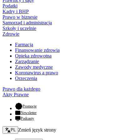
Prawnicy i sądy
Podatki
Kadry i BHP
Prawo w biznesie
Samorząd i administracja
Szkoły i uczelnie
Zdrowie
Farmacja
Finansowanie zdrowia
Opieka zdrowotna
Zarządzanie
Zawody medyczne
Koronawirus a prawo
Orzeczenia
Prawo dla każdego
Akty Prawne
- otwiera się w nowej karcie
Promocje
Newsletter
Podcasty
Zmień język - bieżący:
Zmień język strony
PL