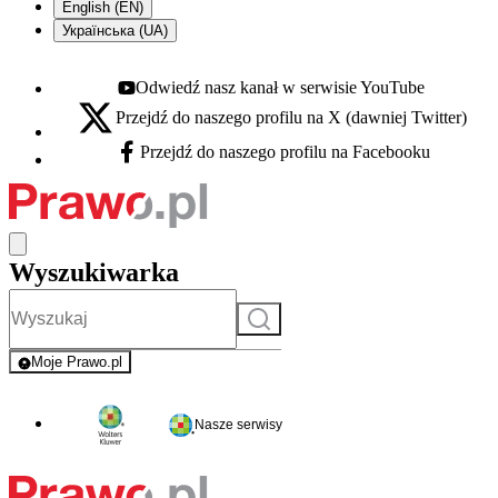
English (EN)
Українська (UA)
Odwiedź nasz kanał w serwisie YouTube
Youtube - otwiera się w nowej karcie
Przejdź do naszego profilu na X (dawniej Twitter)
X - otwiera się w nowej karcie
Przejdź do naszego profilu na Facebooku
Facebook - otwiera się w nowej karcie
Wyszukiwarka
Szukaj
Moje Prawo.pl
- rejestracja i logowanie do serwisu
Nasze serwisy