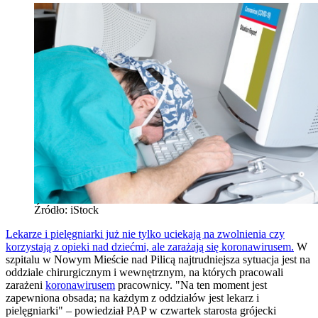
Źródło: iStock
Lekarze i pielęgniarki już nie tylko uciekają na zwolnienia czy
korzystają z opieki nad dziećmi, ale zarażają się koronawirusem.
W
szpitalu w Nowym Mieście nad Pilicą najtrudniejsza sytuacja jest na
oddziale chirurgicznym i wewnętrznym, na których pracowali
zarażeni
koronawirusem
pracownicy. "Na ten moment jest
zapewniona obsada; na każdym z oddziałów jest lekarz i
pielęgniarki" – powiedział PAP w czwartek starosta grójecki