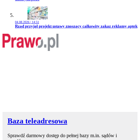
04.08.2026 | 14:51
Przejdź do artykułu:
Rząd przyjął projekt ustawy znoszący całkowity zakaz reklamy aptek
Baza teleadresowa
Sprawdź darmowy dostęp do pełnej bazy m.in. sądów i