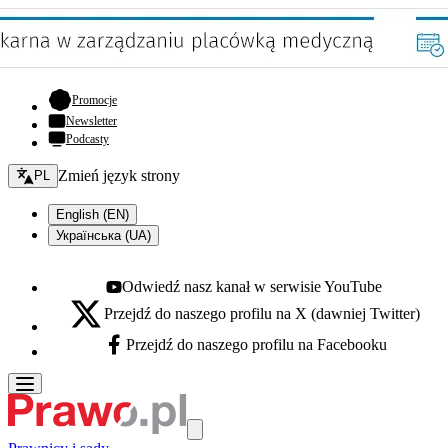
- otwiera się w nowej karcie
Promocje
Newsletter
Podcasty
Zmień język - bieżący:
Zmień język strony
PL
English (EN)
Українська (UA)
Odwiedź nasz kanał w serwisie YouTube
Youtube - otwiera się w nowej karcie
Przejdź do naszego profilu na X (dawniej Twitter)
X - otwiera się w nowej karcie
Przejdź do naszego profilu na Facebooku
Facebook - otwiera się w nowej karcie