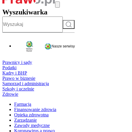
Wyszukiwarka
Szukaj
Nasze serwisy
Prawnicy i sądy
Podatki
Kadry i BHP
Prawo w biznesie
Samorząd i administracja
Szkoły i uczelnie
Zdrowie
Farmacja
Finansowanie zdrowia
Opieka zdrowotna
Zarządzanie
Zawody medyczne
Koronawirus a prawo