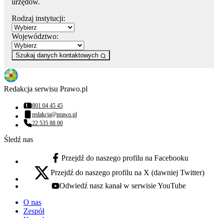
urzędów.
Rodzaj instytucji:
Województwo:
Szukaj danych kontaktowych
Redakcja serwisu Prawo.pl
801 04 45 45
Numer telefonu:
redakcja@prawo.pl
Adres email:
22 535 88 00
Numer telefonu:
Śledź nas
Przejdź do naszego profilu na Facebooku
facebook - otwiera się w nowej karcie
Przejdź do naszego profilu na X (dawniej Twitter)
x - otwiera się w nowej karcie
Odwiedź nasz kanał w serwisie YouTube
youtube - otwiera się w nowej karcie
O nas
Zespół