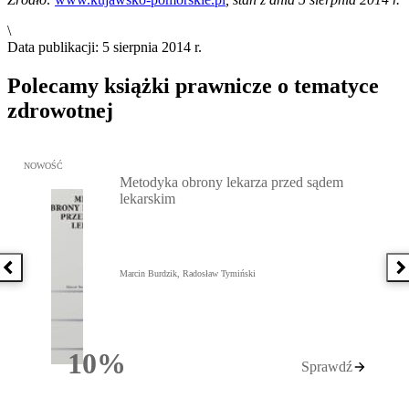
\
Data publikacji: 5 sierpnia 2014 r.
Polecamy książki prawnicze o tematyce
zdrowotnej
Przejdź do: Metodyka obrony lekarza przed sądem lekarskim, Marc
NOWOŚĆ
Metodyka obrony lekarza przed sądem
lekarskim
Poprzednia książka
N
Marcin Burdzik, Radosław Tymiński
10%
Sprawdź
Rabatu