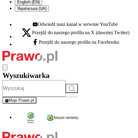
English (EN)
Українська (UA)
Odwiedź nasz kanał w serwisie YouTube
Youtube - otwiera się w nowej karcie
Przejdź do naszego profilu na X (dawniej Twitter)
X - otwiera się w nowej karcie
Przejdź do naszego profilu na Facebooku
Facebook - otwiera się w nowej karcie
Wyszukiwarka
Szukaj
Moje Prawo.pl
- rejestracja i logowanie do serwisu
Nasze serwisy