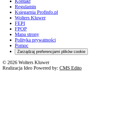
Kontakt
Regulamin
Księgarnia Profinfo.pl
Wolters Kluwer
FEPI
FPOP
Mapa strony
Polityka prywatności
Pomoc
Zarządzaj preferencjami plików cookie
© 2026 Wolters Kluwer
Realizacja Ideo Powered by:
CMS Edito