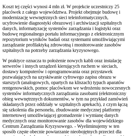
Koszt tej części wynosi 4 mln zł. W projekcie uczestniczy 25
placówek z całego województwa. Projekt obejmuje budowę i
modernizację wewnętrznych sieci teleinformatycznych,
ucyfrowienie diagnostyki obrazowej i archiwizacji szpitalnych
danych, informatyzację systemów zarządzania i logistyki oraz
budowę regionalnego portalu informacyjnego z elektronicznym
repozytorium wyników badań oraz systemami umożliwiającymi
zarządzanie profilaktyką zdrowotną i monitorowanie zasobów
szpitalnych na potrzeby zarządzania kryzysowego.
W praktyce oznacza to położenie nowych kabli oraz instalację
serwerów i innych urządzeń kierujących ruchem w sieciach,
dostawy komputerów i oprogramowania oraz przystawek
pozwalających na uzyskiwanie cyfrowego zapisu obrazu w
starszych (analogowych, opartych na kliszach) typach aparatów
rentgenowskich, pomoc placówkom we wdrożeniu nowoczesnych
systemów informatycznych zarządzania zasobami (elektroniczny
obieg wewnętrznych dokumentów, w tym na przykład zamówień
składanych przez oddziały w szpitalnych aptekach), z czym łączą
się szkolenia dla personelu, zbudowanie medycznej platformy
internetowej umożliwiającej gromadzenie i wymianę danych
medycznych oraz monitorowanie zasobów dla wojewódzkiego
Centrum Zarządzania Kryzysowego. - Wyeliminujemy w ten
sposób częste obecnie powtarzanie nieobojętnych przecież dla