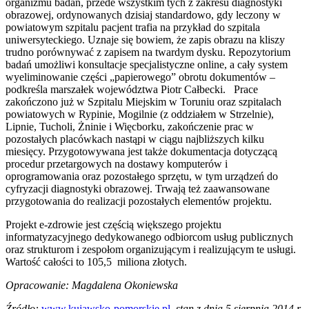
organizmu badań, przede wszystkim tych z zakresu diagnostyki
obrazowej, ordynowanych dzisiaj standardowo, gdy leczony w
powiatowym szpitalu pacjent trafia na przykład do szpitala
uniwersyteckiego. Uznaje się bowiem, że zapis obrazu na kliszy
trudno porównywać z zapisem na twardym dysku. Repozytorium
badań umożliwi konsultacje specjalistyczne online, a cały system
wyeliminowanie części „papierowego” obrotu dokumentów –
podkreśla marszałek województwa Piotr Całbecki. Prace
zakończono już w Szpitalu Miejskim w Toruniu oraz szpitalach
powiatowych w Rypinie, Mogilnie (z oddziałem w Strzelnie),
Lipnie, Tucholi, Żninie i Więcborku, zakończenie prac w
pozostałych placówkach nastąpi w ciągu najbliższych kilku
miesięcy. Przygotowywana jest także dokumentacja dotyczącą
procedur przetargowych na dostawy komputerów i
oprogramowania oraz pozostałego sprzętu, w tym urządzeń do
cyfryzacji diagnostyki obrazowej. Trwają też zaawansowane
przygotowania do realizacji pozostałych elementów projektu.
Projekt e-zdrowie jest częścią większego projektu
informatyzacyjnego dedykowanego odbiorcom usług publicznych
oraz strukturom i zespołom organizującym i realizującym te usługi.
Wartość całości to 105,5 miliona złotych.
Opracowanie: Magdalena Okoniewska
Źródło:
www.kujawsko-pomorskie.pl
,
stan z dnia 5 sierpnia 2014 r.