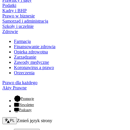
Prawnicy i sądy
Podatki
Kadry i BHP
Prawo w biznesie
Samorząd i administracja
Szkoły i uczelnie
Zdrowie
Farmacja
Finansowanie zdrowia
Opieka zdrowotna
Zarządzanie
Zawody medyczne
Koronawirus a prawo
Orzeczenia
Prawo dla każdego
Akty Prawne
- otwiera się w nowej karcie
Promocje
Newsletter
Podcasty
Zmień język - bieżący:
Zmień język strony
PL