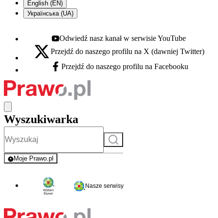
English (EN)
Українська (UA)
Odwiedź nasz kanał w serwisie YouTube
Youtube - otwiera się w nowej karcie
Przejdź do naszego profilu na X (dawniej Twitter)
X - otwiera się w nowej karcie
Przejdź do naszego profilu na Facebooku
Facebook - otwiera się w nowej karcie
Wyszukiwarka
Szukaj
Moje Prawo.pl
- rejestracja i logowanie do serwisu
Nasze serwisy