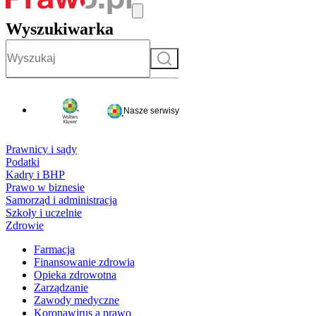
Wyszukiwarka
Szukaj
Nasze serwisy
Prawnicy i sądy
Podatki
Kadry i BHP
Prawo w biznesie
Samorząd i administracja
Szkoły i uczelnie
Zdrowie
Farmacja
Finansowanie zdrowia
Opieka zdrowotna
Zarządzanie
Zawody medyczne
Koronawirus a prawo