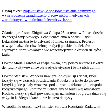
Czytaj także:
Projekt ustawy o sposobie ustalania najniższego
wynagrodzenia zasadniczego pracowników medycznych
zatrudnionych w podmiotach leczniczych>>>
Zdaniem profesora Zbigniewa Chłapa 25 lat temu w Polsce doszło
do czegoś wyjątkowego. Echa uchwalenia Kodeksu Etyki
Lekarskiej można było usłyszeć również za granicą. Profesor
nawiązał także do chwalebnej tradycji polskich kodeksów
etycznych, formułowanych we wcześniejszych okresach dziejów
kraju.
Doktor Maria Łastowska zaapelowała, aby polscy lekarze i lekarze
dentyści kultywowali swoje tradycje etyczne i byli z nich dumni.
Doktor Stanisław Wencelis nawiązał do dyskusji i debat, które
toczyły się w czasach powstawania Kodeksu, a także do głosów
krytyki, jakie padały wówczas pod adresem efektów prac zespołu
kodyfikacyjnego. Pomimo że uchwalany w burzliwej atmosferze
Kodeks cieszy się dziś powszechnym uznaniem i odgrywa dużą rolę
w życiu każdego lekarza oraz lekarza dentysty.
W spotkaniu uczestniczył minister zdrowia Konstanty Radziwiłł,