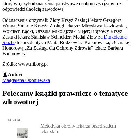
który wręczył odznaczenia państwowe osobom związanym z
odpowiedzialnością zawodową.
Odznaczenia otrzymali: Złoty Krzyż Zasługi lekarz Grzegorz
Wrona; Srebrne Krzyże Zasługi lekarze: Mirosława Kozłowska,
Wojciech Łącki, Urszula Mikołajczak-Mejer; Brązowy Krzyż
Zasługi lekarz Stanisław Schneider; Medal Złoty
za Długoletnią
Służbę
lekarz dentysta Marta Rodziewicz-Kabarowska; Odznakę
Honorową „Za Zasługi dla Ochrony Zdrowia" lekarz Barbara
Baranowicz.
Źródło: www.nil.org.pl
Autor:
Magdalena Okoniewska
Polecamy książki prawnicze o tematyce
zdrowotnej
Przejdź do: Metodyka obrony lekarza przed sądem lekarskim, Marc
NOWOŚĆ
Metodyka obrony lekarza przed sądem
lekarskim