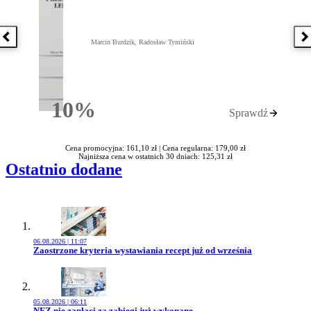
Poprzednia książka
N
Marcin Burdzik, Radosław Tymiński
10%
Sprawdź
Rabatu
Cena promocyjna: 161,10 zł |
Cena regularna: 179,00 zł
Najniższa cena w ostatnich 30 dniach: 125,31 zł
Ostatnio dodane
06.08.2026 | 11:07
Przejdź do artykułu:
Zaostrzone kryteria wystawiania recept już od września
05.08.2026 | 06:11
Przejdź do artykułu:
NFZ nie zapłaci za zabiegi już wykonane