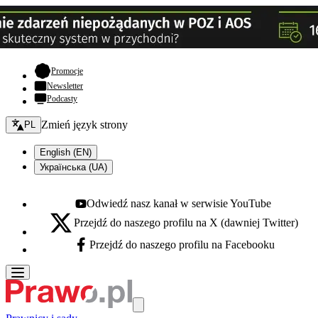
- otwiera się w nowej karcie
Promocje
Newsletter
Podcasty
Zmień język - bieżący:
Zmień język strony
PL
English (EN)
Українська (UA)
Odwiedź nasz kanał w serwisie YouTube
Youtube - otwiera się w nowej karcie
Przejdź do naszego profilu na X (dawniej Twitter)
X - otwiera się w nowej karcie
Przejdź do naszego profilu na Facebooku
Facebook - otwiera się w nowej karcie