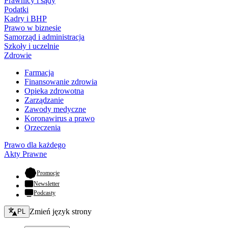
Prawnicy i sądy
Podatki
Kadry i BHP
Prawo w biznesie
Samorząd i administracja
Szkoły i uczelnie
Zdrowie
Farmacja
Finansowanie zdrowia
Opieka zdrowotna
Zarządzanie
Zawody medyczne
Koronawirus a prawo
Orzeczenia
Prawo dla każdego
Akty Prawne
- otwiera się w nowej karcie
Promocje
Newsletter
Podcasty
Zmień język - bieżący:
Zmień język strony
PL