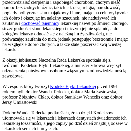
przeciwdziałać cierpieniu i zapobiegać chorobom, chorym nieść
pomoc bez żadnych różnic, takich jak rasa, religia, narodowość,
poglądy polityczne, stan majątkowy i inne, mając na celu wyłącznie
ich dobro i okazując im należny szacunek, nie nadużywać ich
zaufania i
dochować tajemnicy
lekarskiej nawet po śmierci chorego,
strzec godności stanu lekarskiego i niczym jej nie splamić, a do
kolegów lekarzy odnosić się z należną im życzliwością, nie
podważając zaufania do nich, jednak postępując bezstronnie i mając
na względzie dobro chorych, a także stale poszerzać swą wiedzę
lekarską.
Z okazji jubileuszu Naczelna Rada Lekarska spotkała się z
twórcami Kodeksu Etyki Lekarskiej, a minister zdrowia wręczył
odznaczenia państwowe osobom związanym z odpowiedzialnością
zawodową.
W zespole, który tworzył
Kodeks Etyki Lekarskiej
przed 1991
rokiem byli: doktor Wanda Terlecka, doktor Maria Łastowska,
profesor Zbigniew Chłap, doktor Stanisław Wencelis oraz doktor
Jerzy Umiastowski.
Doktor Wanda Terlecka podkreślała, że to dzięki Kodeksowi
uformowała się w lekarzach i lekarzach dentystach świadomość ich
lekarskiej tożsamości, a jego zapisy po dziś dzień znajdują odzew w
lekarskich sercach i umysłach.