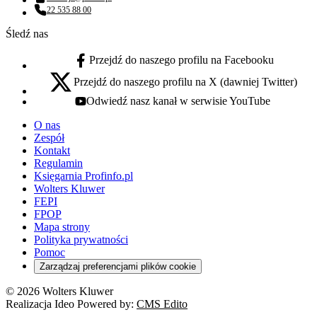
Adres email:
22 535 88 00
Numer telefonu:
Śledź nas
Przejdź do naszego profilu na Facebooku
facebook - otwiera się w nowej karcie
Przejdź do naszego profilu na X (dawniej Twitter)
x - otwiera się w nowej karcie
Odwiedź nasz kanał w serwisie YouTube
youtube - otwiera się w nowej karcie
O nas
Zespół
Kontakt
Regulamin
Księgarnia Profinfo.pl
Wolters Kluwer
FEPI
FPOP
Mapa strony
Polityka prywatności
Pomoc
Zarządzaj preferencjami plików cookie
© 2026 Wolters Kluwer
Realizacja Ideo Powered by:
CMS Edito