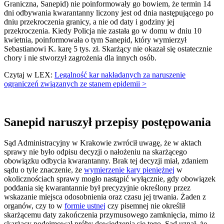
Graniczna, Sanepid) nie poinformowały go bowiem, że termin 14
dni odbywania kwarantanny liczony jest od dnia następującego po
dniu przekroczenia granicy, a nie od daty i godziny jej
przekroczenia. Kiedy Policja nie zastała go w domu w dniu 10
kwietnia, poinformowała o tym Sanepid, który wymierzył
Sebastianowi K. karę 5 tys. zł. Skarżący nie okazał się ostatecznie
chory i nie stworzył zagrożenia dla innych osób.
Czytaj w LEX:
Legalność kar nakładanych za naruszenie
ograniczeń związanych ze stanem epidemii >
Sanepid naruszył przepisy postępowania
Sąd Administracyjny w Krakowie zwrócił uwagę, że w aktach
sprawy nie było odpisu decyzji o nałożeniu na skarżącego
obowiązku odbycia kwarantanny. Brak tej decyzji miał, zdaniem
sądu o tyle znaczenie, że
wymierzenie kary pieniężnej
w
okolicznościach sprawy mogło nastąpić wyłącznie, gdy obowiązek
poddania się kwarantannie był precyzyjnie określony przez
wskazanie miejsca odosobnienia oraz czasu jej trwania. Żaden z
organów, czy to w
formie ustnej
czy pisemnej nie określił
skarżącemu daty zakończenia przymusowego zamknięcia, mimo iż
skarżący podejmował próby dowiedzenia się tego. Sąd uznał, że