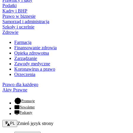
Prawnicy i sądy
Podatki
Kadry i BHP
Prawo w biznesie
Samorząd i administracja
Szkoły i uczelnie
Zdrowie
Farmacja
Finansowanie zdrowia
Opieka zdrowotna
Zarządzanie
Zawody medyczne
Koronawirus a prawo
Orzeczenia
Prawo dla każdego
Akty Prawne
- otwiera się w nowej karcie
Promocje
Newsletter
Podcasty
Zmień język - bieżący:
Zmień język strony
PL