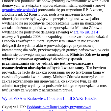
Obowiązek poddania się obowiązkowej kwarantannie w warunkach
domowych, w związku z wprowadzeniem stanu epidemii stanowi
ograniczenie wolności
poruszania się po terytorium RP. A zatem,
zgodnie z art. 52 Konstytucji, podstawą nałożenia takiego
obowiązku może być wyłącznie przepis rangi ustawowej albo
wydanego na jej podstawie rozporządzenia. Kara na skarżącego
została nałożona na podstawie rozporządzenia Ministra Zdrowia
wydanego na podstawie delegacji zawartej w
art. 46 ust. 2 i 4
ustawy z 5 grudnia 2008 r. o zapobieganiu oraz zwalczaniu zakażeń
i chorób zakaźnych u ludzi. Tymczasem ustawa ta nie zawiera
delegacji do wydania aktu wprowadzającego przymusową
kwarantannę dla osób, przekraczających granicę państwową, w celu
udania się do swego miejsca zamieszkania.
Minister Zdrowia mógł
wyłącznie czasowo ograniczyć określony sposób
przemieszczania się, co jednak nie jest równoznaczne z
ustanowieniem obowiązku odbycia kwarantanny
. Ten bowiem
prowadzi de facto do zakazu poruszania się po terytorium kraju w
czasie odbywania kwarantanny. Minister Zdrowia naruszył zatem
zakres przyznanego mu uprawnienia, co skutkuje tym, że akt
administracyjny wydany na podstawie takiego rozporządzenia musi
być uznany za wydany z naruszeniem prawa.
Wyrok WSA w Krakowie z 15.02.2021 r. III SA/Kr 1023/20
Czytaj w LEX:
Poddanie określonej osoby przymusowej