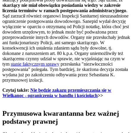
skarżący nie miał obowiązku posiadania wiedzy w zakresie
liczenia terminów w ramach postępowania administracyjnego
.
Sąd zarzucił również organowi Inspekcji Sanitarnej nieuzasadnione
ograniczenie postępowania dowodowego. Sanepid wydał decyzję
wyłącznie w oparciu o otrzymaną od Policji notatkę, która choć jest
dowodem urzędowym, to jednak może być podważona przez
przeprowadzenie innych dowodów. Organy nie przesłuchały jednak
ani funkcjonariuszy Policji, ani samego skarżącego. W
konsekwencji ich ustalenia zdaniem sądu były dowolne, tj.
dokonane z naruszeniem art. 80 k.p.a. Organy uniemożliwiły też
skarżącemu czynny udział w sprawie, nie wyjaśniając na czym w
tym
stanie faktycznym sprawy
przesłanka "niezwłoczności
postępowania" polegała. Tym bardziej, że skarżona decyzja została
wydana już po zakończeniu odbywania przez Sebastiana K.
przymusowej izolacji.
Czytaj także:
Nie będzie zakazu przemieszczania się w
Wielkanoc - ograniczenia w handlu i kościołach
>>
Przymusowa kwarantanna bez ważnej
podstawy prawnej