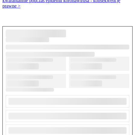
kwarantannie podczas epidemii koronawirusa - konsekwencje
prawne >