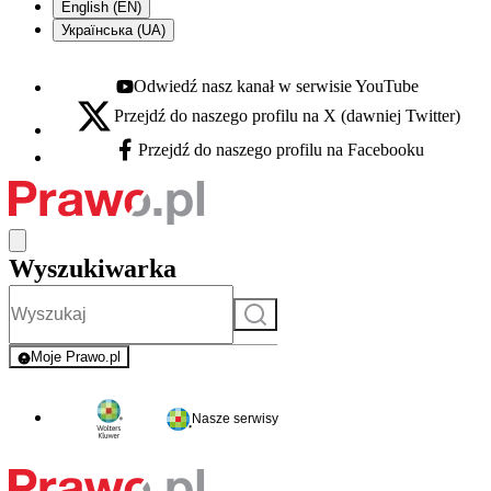
English (EN)
Українська (UA)
Odwiedź nasz kanał w serwisie YouTube
Youtube - otwiera się w nowej karcie
Przejdź do naszego profilu na X (dawniej Twitter)
X - otwiera się w nowej karcie
Przejdź do naszego profilu na Facebooku
Facebook - otwiera się w nowej karcie
Wyszukiwarka
Szukaj
Moje Prawo.pl
- rejestracja i logowanie do serwisu
Nasze serwisy