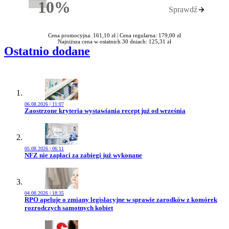
10%
Sprawdź
Rabatu
Cena promocyjna: 161,10 zł |
Cena regularna: 179,00 zł
Najniższa cena w ostatnich 30 dniach: 125,31 zł
Ostatnio dodane
06.08.2026 | 11:07
Przejdź do artykułu:
Zaostrzone kryteria wystawiania recept już od września
05.08.2026 | 06:11
Przejdź do artykułu:
NFZ nie zapłaci za zabiegi już wykonane
04.08.2026 | 18:35
Przejdź do artykułu:
RPO apeluje o zmiany legislacyjne w sprawie zarodków z komórek
rozrodczych samotnych kobiet