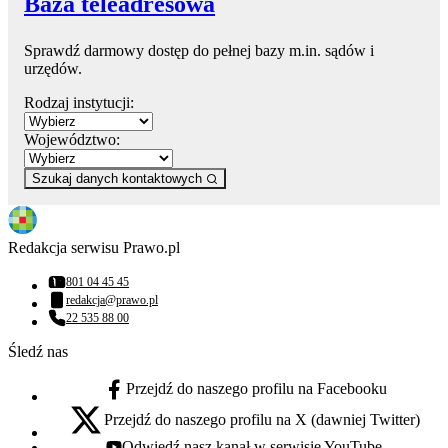
Baza teleadresowa
Sprawdź darmowy dostęp do pełnej bazy m.in. sądów i
urzędów.
Rodzaj instytucji:
Województwo:
Szukaj danych kontaktowych
Redakcja serwisu Prawo.pl
801 04 45 45
Numer telefonu:
redakcja@prawo.pl
Adres email:
22 535 88 00
Numer telefonu:
Śledź nas
Przejdź do naszego profilu na Facebooku
facebook - otwiera się w nowej karcie
Przejdź do naszego profilu na X (dawniej Twitter)
x - otwiera się w nowej karcie
Odwiedź nasz kanał w serwisie YouTube