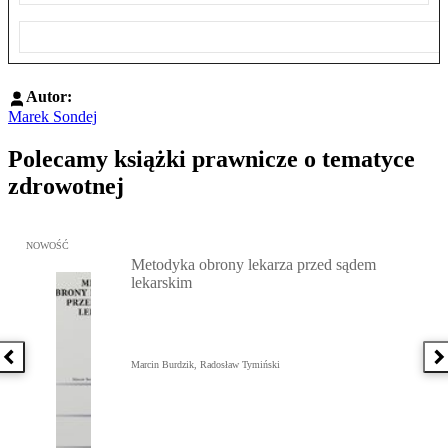
Autor:
Marek Sondej
Polecamy książki prawnicze o tematyce
zdrowotnej
Przejdź do: Metodyka obrony lekarza przed sądem lekarskim, Marc
NOWOŚĆ
Metodyka obrony lekarza przed sądem
lekarskim
Poprzednia książka
N
Marcin Burdzik, Radosław Tymiński