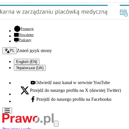
- otwiera się w nowej karcie
Promocje
Newsletter
Podcasty
Zmień język - bieżący:
Zmień język strony
PL
English (EN)
Українська (UA)
Odwiedź nasz kanał w serwisie YouTube
Youtube - otwiera się w nowej karcie
Przejdź do naszego profilu na X (dawniej Twitter)
X - otwiera się w nowej karcie
Przejdź do naszego profilu na Facebooku
Facebook - otwiera się w nowej karcie