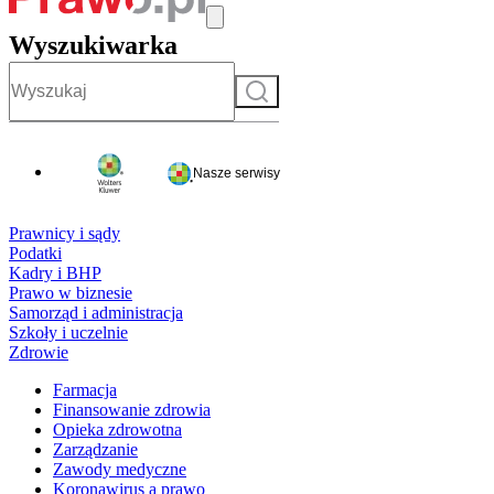
Wyszukiwarka
Szukaj
Nasze serwisy
Prawnicy i sądy
Podatki
Kadry i BHP
Prawo w biznesie
Samorząd i administracja
Szkoły i uczelnie
Zdrowie
Farmacja
Finansowanie zdrowia
Opieka zdrowotna
Zarządzanie
Zawody medyczne
Koronawirus a prawo