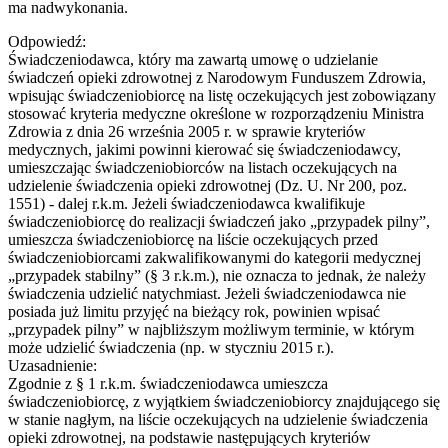
ma nadwykonania.
Odpowiedź:
Świadczeniodawca, który ma zawartą umowę o udzielanie
świadczeń opieki zdrowotnej z Narodowym Funduszem Zdrowia,
wpisując świadczeniobiorcę na listę oczekujących jest zobowiązany
stosować kryteria medyczne określone w rozporządzeniu Ministra
Zdrowia z dnia 26 września 2005 r. w sprawie kryteriów
medycznych, jakimi powinni kierować się świadczeniodawcy,
umieszczając świadczeniobiorców na listach oczekujących na
udzielenie świadczenia opieki zdrowotnej (Dz. U. Nr 200, poz.
1551) - dalej r.k.m. Jeżeli świadczeniodawca kwalifikuje
świadczeniobiorcę do realizacji świadczeń jako „przypadek pilny”,
umieszcza świadczeniobiorcę na liście oczekujących przed
świadczeniobiorcami zakwalifikowanymi do kategorii medycznej
„przypadek stabilny” (§ 3 r.k.m.), nie oznacza to jednak, że należy
świadczenia udzielić natychmiast. Jeżeli świadczeniodawca nie
posiada już limitu przyjęć na bieżący rok, powinien wpisać
„przypadek pilny” w najbliższym możliwym terminie, w którym
może udzielić świadczenia (np. w styczniu 2015 r.).
Uzasadnienie:
Zgodnie z § 1 r.k.m. świadczeniodawca umieszcza
świadczeniobiorcę, z wyjątkiem świadczeniobiorcy znajdującego się
w stanie nagłym, na liście oczekujących na udzielenie świadczenia
opieki zdrowotnej, na podstawie następujących kryteriów