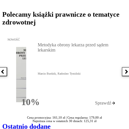
Polecamy książki prawnicze o tematyce
zdrowotnej
Przejdź do: Metodyka obrony lekarza przed sądem lekarskim, Marc
NOWOŚĆ
Metodyka obrony lekarza przed sądem
lekarskim
Poprzednia książka
N
Marcin Burdzik, Radosław Tymiński
10%
Sprawdź
Rabatu
Cena promocyjna: 161,10 zł |
Cena regularna: 179,00 zł
Najniższa cena w ostatnich 30 dniach: 125,31 zł
Ostatnio dodane