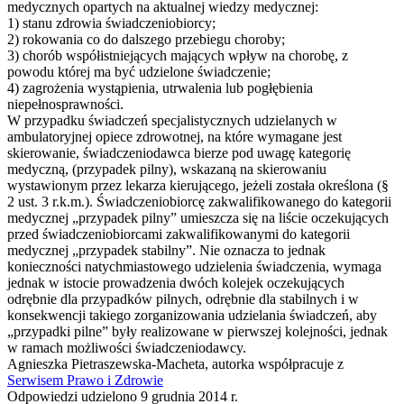
medycznych opartych na aktualnej wiedzy medycznej:
1) stanu zdrowia świadczeniobiorcy;
2) rokowania co do dalszego przebiegu choroby;
3) chorób współistniejących mających wpływ na chorobę, z
powodu której ma być udzielone świadczenie;
4) zagrożenia wystąpienia, utrwalenia lub pogłębienia
niepełnosprawności.
W przypadku świadczeń specjalistycznych udzielanych w
ambulatoryjnej opiece zdrowotnej, na które wymagane jest
skierowanie, świadczeniodawca bierze pod uwagę kategorię
medyczną, (przypadek pilny), wskazaną na skierowaniu
wystawionym przez lekarza kierującego, jeżeli została określona (§
2 ust. 3 r.k.m.). Świadczeniobiorcę zakwalifikowanego do kategorii
medycznej „przypadek pilny” umieszcza się na liście oczekujących
przed świadczeniobiorcami zakwalifikowanymi do kategorii
medycznej „przypadek stabilny”. Nie oznacza to jednak
konieczności natychmiastowego udzielenia świadczenia, wymaga
jednak w istocie prowadzenia dwóch kolejek oczekujących
odrębnie dla przypadków pilnych, odrębnie dla stabilnych i w
konsekwencji takiego zorganizowania udzielania świadczeń, aby
„przypadki pilne” były realizowane w pierwszej kolejności, jednak
w ramach możliwości świadczeniodawcy.
Agnieszka Pietraszewska-Macheta, autorka współpracuje z
Serwisem Prawo i Zdrowie
Odpowiedzi udzielono 9 grudnia 2014 r.