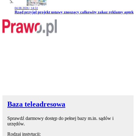
04.08.2026 | 14:51
Przejdź do artykułu:
Rząd przyjął projekt ustawy znoszący całkowity zakaz reklamy aptek
Baza teleadresowa
Sprawdź darmowy dostęp do pełnej bazy m.in. sądów i
urzędów.
Rodzaj instytucji: