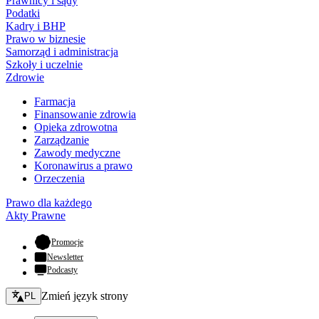
Prawnicy i sądy
Podatki
Kadry i BHP
Prawo w biznesie
Samorząd i administracja
Szkoły i uczelnie
Zdrowie
Farmacja
Finansowanie zdrowia
Opieka zdrowotna
Zarządzanie
Zawody medyczne
Koronawirus a prawo
Orzeczenia
Prawo dla każdego
Akty Prawne
- otwiera się w nowej karcie
Promocje
Newsletter
Podcasty
Zmień język - bieżący:
Zmień język strony
PL