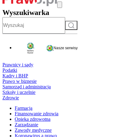
Wyszukiwarka
Szukaj
Nasze serwisy
Prawnicy i sądy
Podatki
Kadry i BHP
Prawo w biznesie
Samorząd i administracja
Szkoły i uczelnie
Zdrowie
Farmacja
Finansowanie zdrowia
Opieka zdrowotna
Zarządzanie
Zawody medyczne
Koronawirus a prawo