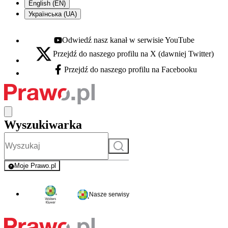
English (EN)
Українська (UA)
Odwiedź nasz kanał w serwisie YouTube
Youtube - otwiera się w nowej karcie
Przejdź do naszego profilu na X (dawniej Twitter)
X - otwiera się w nowej karcie
Przejdź do naszego profilu na Facebooku
Facebook - otwiera się w nowej karcie
Wyszukiwarka
Szukaj
Moje Prawo.pl
- rejestracja i logowanie do serwisu
Nasze serwisy