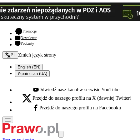
- otwiera się w nowej karcie
Promocje
Newsletter
Podcasty
Zmień język - bieżący:
Zmień język strony
PL
English (EN)
Українська (UA)
Odwiedź nasz kanał w serwisie YouTube
Youtube - otwiera się w nowej karcie
Przejdź do naszego profilu na X (dawniej Twitter)
X - otwiera się w nowej karcie
Przejdź do naszego profilu na Facebooku
Facebook - otwiera się w nowej karcie