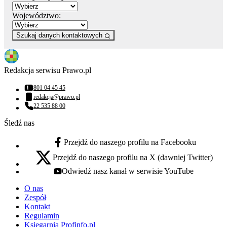
Województwo:
Szukaj danych kontaktowych
Redakcja serwisu Prawo.pl
801 04 45 45
Numer telefonu:
redakcja@prawo.pl
Adres email:
22 535 88 00
Numer telefonu:
Śledź nas
Przejdź do naszego profilu na Facebooku
facebook - otwiera się w nowej karcie
Przejdź do naszego profilu na X (dawniej Twitter)
x - otwiera się w nowej karcie
Odwiedź nasz kanał w serwisie YouTube
youtube - otwiera się w nowej karcie
O nas
Zespół
Kontakt
Regulamin
Księgarnia Profinfo.pl