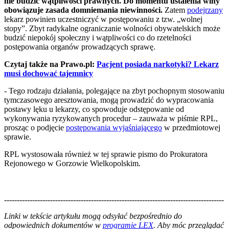
nie budzić wątpliwości prawnych. Do momentu ustalenia winy
obowiązuje zasada domniemania niewinności.
Zatem
podejrzany
lekarz powinien uczestniczyć w postępowaniu z tzw. „wolnej
stopy”. Zbyt radykalne ograniczanie wolności obywatelskich może
budzić niepokój społeczny i wątpliwości co do rzetelności
postępowania organów prowadzących sprawę.
Czytaj także na Prawo.pl:
Pacjent posiada narkotyki? Lekarz
musi dochować tajemnicy
- Tego rodzaju działania, polegające na zbyt pochopnym stosowaniu
tymczasowego aresztowania, mogą prowadzić do wypracowania
postawy lęku u lekarzy, co spowoduje odstępowanie od
wykonywania ryzykowanych procedur – zauważa w piśmie RPL,
prosząc o podjęcie
postępowania wyjaśniającego
w przedmiotowej
sprawie.
RPL wystosowała również w tej sprawie pismo do Prokuratora
Rejonowego w Gorzowie Wielkopolskim.
--------------------------------------------------------------------------------------
--------------------------------------------------------
Linki w tekście artykułu mogą odsyłać bezpośrednio do
odpowiednich dokumentów w
programie LEX
. Aby móc przeglądać