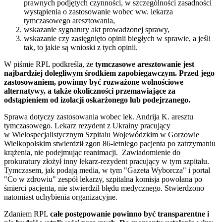
prawnych podjętych czynności, w szczególności zasadności
wystąpienia o zastosowanie wobec ww. lekarza
tymczasowego aresztowania,
wskazanie sygnatury akt prowadzonej sprawy,
wskazanie czy zasięgnięto opinii biegłych w sprawie, a jeśli
tak, to jakie są wnioski z tych opinii.
W piśmie RPL podkreśla, że
tymczasowe aresztowanie jest
najbardziej dolegliwym środkiem zapobiegawczym. Przed jego
zastosowaniem, powinny być rozważone wolnościowe
alternatywy, a także okoliczności przemawiające za
odstąpieniem od izolacji oskarżonego lub podejrzanego.
Sprawa dotyczy zastosowania wobec lek. Andrija K. aresztu
tymczasowego. Lekarz rezydent z Ukrainy pracujący
w Wielospecjalistycznym Szpitalu Wojewódzkim w Gorzowie
Wielkopolskim stwierdził zgon 86-letniego pacjenta po zatrzymaniu
krążenia, nie podejmując reanimacji. Zawiadomienie do
prokuratury złożył inny lekarz-rezydent pracujący w tym szpitalu.
Tymczasem, jak podają media, w tym "Gazeta Wyborcza" i portal
"Co w zdrowiu" zespół lekarzy, szpitalna komisja powołana po
śmierci pacjenta, nie stwierdził błędu medycznego. Stwierdzono
natomiast uchybienia organizacyjne.
Zdaniem RPL
całe postępowanie powinno być transparentne i