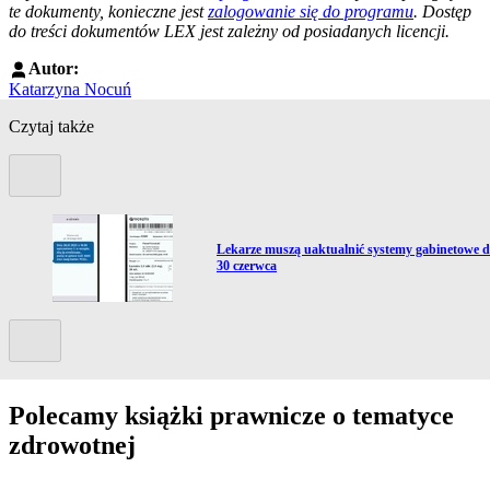
te dokumenty, konieczne jest
zalogowanie się do programu
. Dostęp
do treści dokumentów LEX jest zależny od posiadanych licencji.
Autor:
Katarzyna Nocuń
Czytaj także
Poprzedni slide
Przejdź do artykułu:
ć
Lekarze muszą uaktualnić systemy gabinetowe 
30 czerwca
Kolejny slide
Polecamy książki prawnicze o tematyce
zdrowotnej