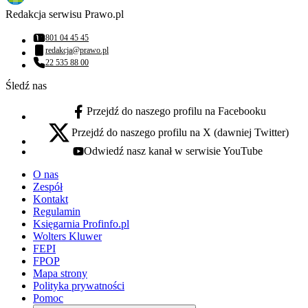
Redakcja serwisu Prawo.pl
801 04 45 45
Numer telefonu:
redakcja@prawo.pl
Adres email:
22 535 88 00
Numer telefonu:
Śledź nas
Przejdź do naszego profilu na Facebooku
facebook - otwiera się w nowej karcie
Przejdź do naszego profilu na X (dawniej Twitter)
x - otwiera się w nowej karcie
Odwiedź nasz kanał w serwisie YouTube
youtube - otwiera się w nowej karcie
O nas
Zespół
Kontakt
Regulamin
Księgarnia Profinfo.pl
Wolters Kluwer
FEPI
FPOP
Mapa strony
Polityka prywatności
Pomoc