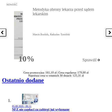
Przejdź do: Metodyka obrony lekarza przed sądem lekarskim, Marc
NOWOŚĆ
Metodyka obrony lekarza przed sądem
lekarskim
Poprzednia książka
N
Marcin Burdzik, Radosław Tymiński
10%
Sprawdź
Rabatu
Cena promocyjna: 161,10 zł |
Cena regularna: 179,00 zł
Najniższa cena w ostatnich 30 dniach: 125,31 zł
Ostatnio dodane
05.08.2026 | 06:11
Przejdź do artykułu:
NFZ nie zapłaci za zabiegi już wykonane