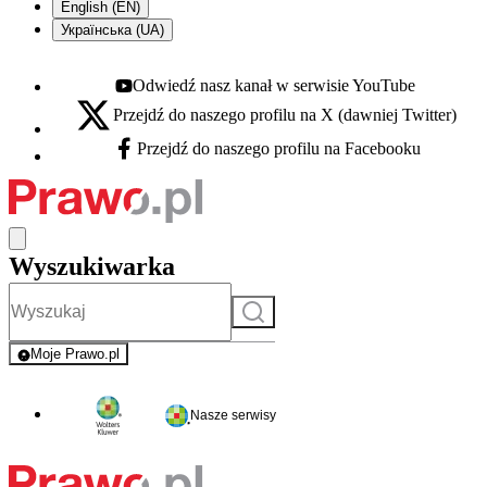
English (EN)
Українська (UA)
Odwiedź nasz kanał w serwisie YouTube
Youtube - otwiera się w nowej karcie
Przejdź do naszego profilu na X (dawniej Twitter)
X - otwiera się w nowej karcie
Przejdź do naszego profilu na Facebooku
Facebook - otwiera się w nowej karcie
Wyszukiwarka
Szukaj
Moje Prawo.pl
- rejestracja i logowanie do serwisu
Nasze serwisy