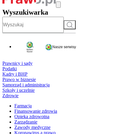
Wyszukiwarka
Szukaj
Nasze serwisy
Prawnicy i sądy
Podatki
Kadry i BHP
Prawo w biznesie
Samorząd i administracja
Szkoły i uczelnie
Zdrowie
Farmacja
Finansowanie zdrowia
Opieka zdrowotna
Zarządzanie
Zawody medyczne
Koronawirus a prawo