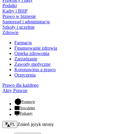
Prawnicy i sądy
Podatki
Kadry i BHP
Prawo w biznesie
Samorząd i administracja
Szkoły i uczelnie
Zdrowie
Farmacja
Finansowanie zdrowia
Opieka zdrowotna
Zarządzanie
Zawody medyczne
Koronawirus a prawo
Orzeczenia
Prawo dla każdego
Akty Prawne
- otwiera się w nowej karcie
Promocje
Newsletter
Podcasty
Zmień język - bieżący:
Zmień język strony
PL