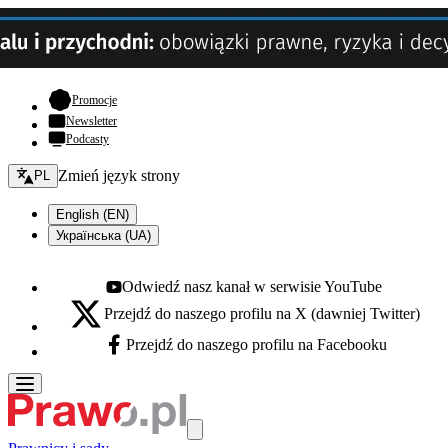
- otwiera się w nowej karcie
Promocje
Newsletter
Podcasty
Zmień język - bieżący:
Zmień język strony
PL
English (EN)
Українська (UA)
Odwiedź nasz kanał w serwisie YouTube
Youtube - otwiera się w nowej karcie
Przejdź do naszego profilu na X (dawniej Twitter)
X - otwiera się w nowej karcie
Przejdź do naszego profilu na Facebooku
Facebook - otwiera się w nowej karcie