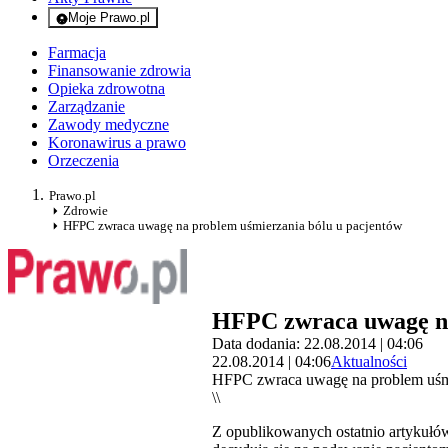
Moje Prawo.pl
- rejestracja i logowanie do serwisu
Farmacja
Finansowanie zdrowia
Opieka zdrowotna
Zarządzanie
Zawody medyczne
Koronawirus a prawo
Orzeczenia
Prawo.pl
Zdrowie
HFPC zwraca uwagę na problem uśmierzania bólu u pacjentów
HFPC zwraca uwagę na
Data dodania: 22.08.2014 | 04:06
22.08.2014 | 04:06
Aktualności
HFPC zwraca uwagę na problem uśmi
\\
Z opublikowanych ostatnio artykułów