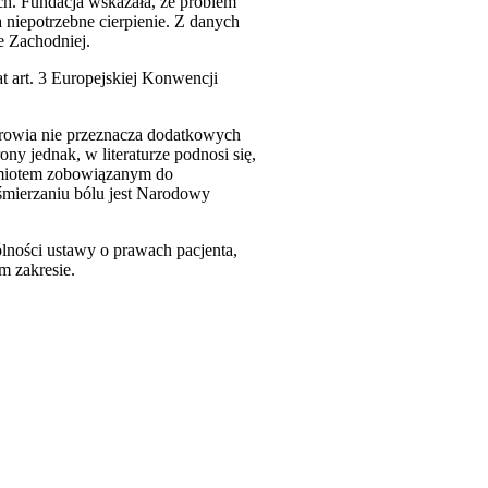
ch. Fundacja wskazała, że problem
a niepotrzebne cierpienie. Z danych
e Zachodniej.
t art. 3 Europejskiej Konwencji
rowia nie przeznacza dodatkowych
ny jednak, w literaturze podnosi się,
odmiotem zobowiązanym do
śmierzaniu bólu jest Narodowy
lności ustawy o prawach pacjenta,
m zakresie.