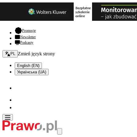
- otwiera się w nowej karcie
Promocje
Newsletter
Podcasty
Zmień język - bieżący:
Zmień język strony
PL
English (EN)
Українська (UA)