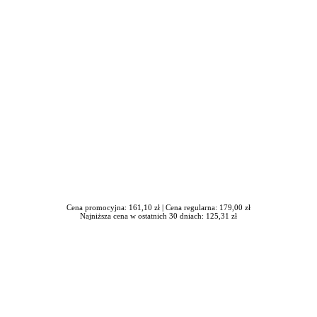
in Burdzik, Radosław Tymiński - otwiera się w nowym oknie
Cena promocyjna: 161,10 zł |
Cena regularna: 179,00 zł
Najniższa cena w ostatnich 30 dniach: 125,31 zł