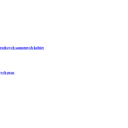
zrodczych samotnych kobiet
zych prac