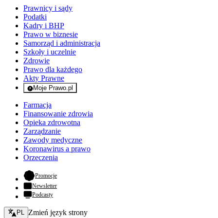
Prawnicy i sądy
Podatki
Kadry i BHP
Prawo w biznesie
Samorząd i administracja
Szkoły i uczelnie
Zdrowie
Prawo dla każdego
Akty Prawne
Moje Prawo.pl
- rejestracja i logowanie do serwisu
Farmacja
Finansowanie zdrowia
Opieka zdrowotna
Zarządzanie
Zawody medyczne
Koronawirus a prawo
Orzeczenia
- otwiera się w nowej karcie
Promocje
Newsletter
Podcasty
Zmień język - bieżący:
Zmień język strony
PL