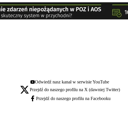
Odwiedź nasz kanał w serwisie YouTube
Youtube - otwiera się w nowej karcie
Przejdź do naszego profilu na X (dawniej Twitter)
X - otwiera się w nowej karcie
Przejdź do naszego profilu na Facebooku
Facebook - otwiera się w nowej karcie