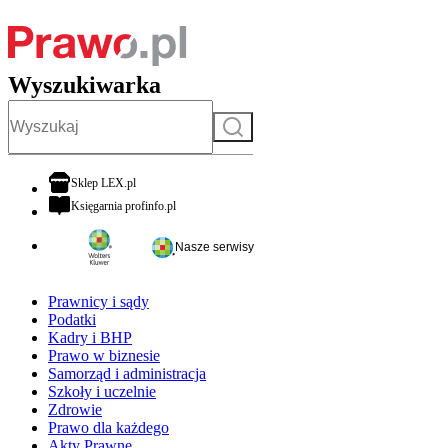
Wyszukiwarka
Szukaj
otwiera się w nowej karcie
Sklep LEX.pl
otwiera się w nowej karcie
Księgarnia profinfo.pl
Nasze serwisy
Prawnicy i sądy
Podatki
Kadry i BHP
Prawo w biznesie
Samorząd i administracja
Szkoły i uczelnie
Zdrowie
Prawo dla każdego
Akty Prawne