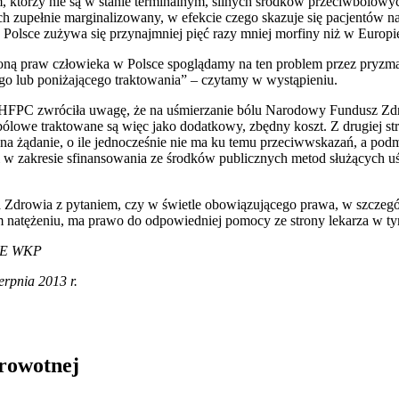
, którzy nie są w stanie terminalnym, silnych środków przeciwbólowy
lach zupełnie marginalizowany, w efekcie czego skazuje się pacjentów n
Polsce zużywa się przynajmniej pięć razy mniej morfiny niż w Europi
roną praw człowieka w Polsce spoglądamy na ten problem przez pryzma
go lub poniżającego traktowania” – czytamy w wystąpieniu.
 HFPC zwróciła uwagę, że na uśmierzanie bólu Narodowy Fundusz Zd
lowe traktowane są więc jako dodatkowy, zbędny koszt. Z drugiej stro
a na żądanie, o ile jednocześnie nie ma ku temu przeciwwskazań, a p
w zakresie sfinansowania ze środków publicznych metod służących u
 Zdrowia z pytaniem, czy w świetle obowiązującego prawa, w szczegó
m natężeniu, ma prawo do odpowiedniej pomocy ze strony lekarza w ty
RPE WKP
ierpnia 2013 r.
drowotnej