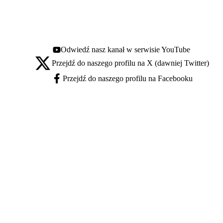
Odwiedź nasz kanał w serwisie YouTube
Youtube - otwiera się w nowej karcie
Przejdź do naszego profilu na X (dawniej Twitter)
X - otwiera się w nowej karcie
Przejdź do naszego profilu na Facebooku
Facebook - otwiera się w nowej karcie