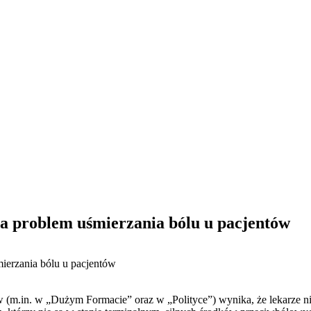
 problem uśmierzania bólu u pacjentów
erzania bólu u pacjentów
 (m.in. w „Dużym Formacie” oraz w „Polityce”) wynika, że lekarze ni