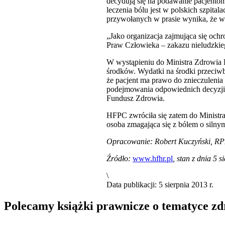
decydują się na podawanie pacjentom
leczenia bólu jest w polskich szpita
przywołanych w prasie wynika, że w 
„Jako organizacja zajmująca się och
Praw Człowieka – zakazu nieludzkie
W wystąpieniu do Ministra Zdrowia
środków. Wydatki na środki przeciwbó
że pacjent ma prawo do znieczuleni
podejmowania odpowiednich decyzji 
Fundusz Zdrowia.
HFPC zwróciła się zatem do Ministra
osoba zmagająca się z bólem o silny
Opracowanie: Robert Kuczyński, 
Źródło:
www.hfhr.pl
, stan z dnia 5 s
\
Data publikacji: 5 sierpnia 2013 r.
Polecamy książki prawnicze o tematyce z