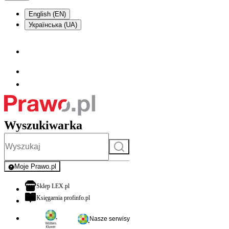
English (EN)
Українська (UA)
Wyszukiwarka
Szukaj
Moje Prawo.pl
- rejestracja i logowanie do serwisu
otwiera się w nowej karcie
Sklep LEX.pl
otwiera się w nowej karcie
Księgarnia profinfo.pl
Nasze serwisy