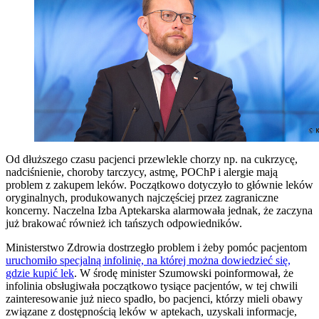
Od dłuższego czasu pacjenci przewlekle chorzy np. na cukrzycę,
nadciśnienie, choroby tarczycy, astmę, POChP i alergie mają
problem z zakupem leków. Początkowo dotyczyło to głównie leków
oryginalnych, produkowanych najczęściej przez zagraniczne
koncerny. Naczelna Izba Aptekarska alarmowała jednak, że zaczyna
już brakować również ich tańszych odpowiedników.
Ministerstwo Zdrowia dostrzegło problem i żeby pomóc pacjentom
uruchomiło specjalną infolinię, na której można dowiedzieć się,
gdzie kupić lek
. W środę minister Szumowski poinformował, że
infolinia obsługiwała początkowo tysiące pacjentów, w tej chwili
zainteresowanie już nieco spadło, bo pacjenci, którzy mieli obawy
związane z dostępnością leków w aptekach, uzyskali informacje,