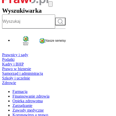
Wyszukiwarka
Szukaj
Nasze serwisy
Prawnicy i sądy
Podatki
Kadry i BHP
Prawo w biznesie
Samorząd i administracja
Szkoły i uczelnie
Zdrowie
Farmacja
Finansowanie zdrowia
Opieka zdrowotna
Zarządzanie
Zawody medyczne
Koronawirus a prawo