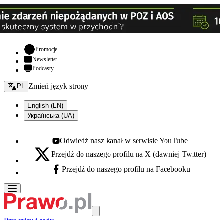
- otwiera się w nowej karcie
Promocje
Newsletter
Podcasty
Zmień język - bieżący:
Zmień język strony
PL
English (EN)
Українська (UA)
Odwiedź nasz kanał w serwisie YouTube
Youtube - otwiera się w nowej karcie
Przejdź do naszego profilu na X (dawniej Twitter)
X - otwiera się w nowej karcie
Przejdź do naszego profilu na Facebooku
Facebook - otwiera się w nowej karcie