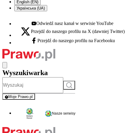
English (EN)
Українська (UA)
Odwiedź nasz kanał w serwisie YouTube
Youtube - otwiera się w nowej karcie
Przejdź do naszego profilu na X (dawniej Twitter)
X - otwiera się w nowej karcie
Przejdź do naszego profilu na Facebooku
Facebook - otwiera się w nowej karcie
Wyszukiwarka
Szukaj
Moje Prawo.pl
- rejestracja i logowanie do serwisu
Nasze serwisy