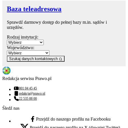
Baza teleadresowa
Sprawdź darmowy dostęp do pełnej bazy m.in. sądów i
urzędów.
Rodzaj instytucji:
Województwo:
Szukaj danych kontaktowych
Redakcja serwisu Prawo.pl
801 04 45 45
Numer telefonu:
redakcja@prawo.pl
Adres email:
22 535 88 00
Numer telefonu:
Śledź nas
Przejdź do naszego profilu na Facebooku
facebook - otwiera się w nowej karcie
Przejdź do naszego profilu na X (dawniej Twitter)