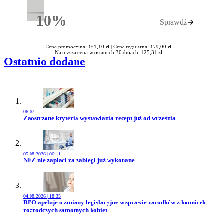
10%
Sprawdź
Rabatu
Cena promocyjna: 161,10 zł |
Cena regularna: 179,00 zł
Najniższa cena w ostatnich 30 dniach: 125,31 zł
Ostatnio dodane
06:07
Przejdź do artykułu:
Zaostrzone kryteria wystawiania recept już od września
05.08.2026 | 06:11
Przejdź do artykułu:
NFZ nie zapłaci za zabiegi już wykonane
04.08.2026 | 18:35
Przejdź do artykułu:
RPO apeluje o zmiany legislacyjne w sprawie zarodków z komórek
rozrodczych samotnych kobiet