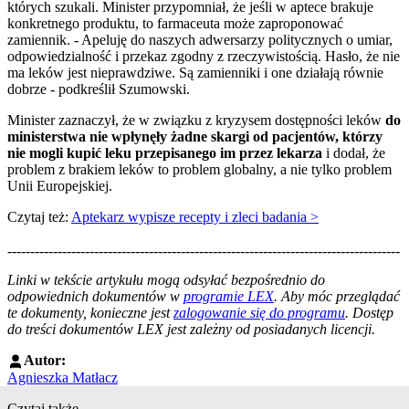
których szukali. Minister przypomniał, że jeśli w aptece brakuje
konkretnego produktu, to farmaceuta może zaproponować
zamiennik. - Apeluję do naszych adwersarzy politycznych o umiar,
odpowiedzialność i przekaz zgodny z rzeczywistością. Hasło, że nie
ma leków jest nieprawdziwe. Są zamienniki i one działają równie
dobrze - podkreślił Szumowski.
Minister zaznaczył, że w związku z kryzysem dostępności leków
do
ministerstwa nie wpłynęły żadne skargi od pacjentów, którzy
nie mogli kupić leku przepisanego im przez lekarza
i dodał, że
problem z brakiem leków to problem globalny, a nie tylko problem
Unii Europejskiej.
Czytaj też:
Aptekarz wypisze recepty i zleci badania >
--------------------------------------------------------------------------------------
--------------------------------------------------------
Linki w tekście artykułu mogą odsyłać bezpośrednio do
odpowiednich dokumentów w
programie LEX
. Aby móc przeglądać
te dokumenty, konieczne jest
zalogowanie się do programu
. Dostęp
do treści dokumentów LEX jest zależny od posiadanych licencji.
Autor:
Agnieszka Matłacz
Czytaj także