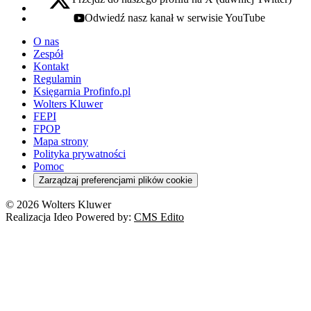
x - otwiera się w nowej karcie
Odwiedź nasz kanał w serwisie YouTube
youtube - otwiera się w nowej karcie
O nas
Zespół
Kontakt
Regulamin
Księgarnia Profinfo.pl
Wolters Kluwer
FEPI
FPOP
Mapa strony
Polityka prywatności
Pomoc
Zarządzaj preferencjami plików cookie
© 2026 Wolters Kluwer
Realizacja Ideo Powered by:
CMS Edito