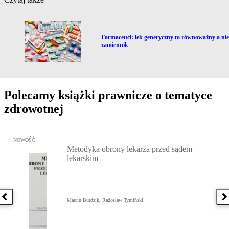
Przejdź do artykułu:
Farmaceuci: lek generyczny to równoważny a nie
zamiennik
Polecamy książki prawnicze o tematyce
zdrowotnej
Przejdź do: Metodyka obrony lekarza przed sądem lekarskim, Marc
NOWOŚĆ
Metodyka obrony lekarza przed sądem
lekarskim
Poprzednia książka
N
Marcin Burdzik, Radosław Tymiński