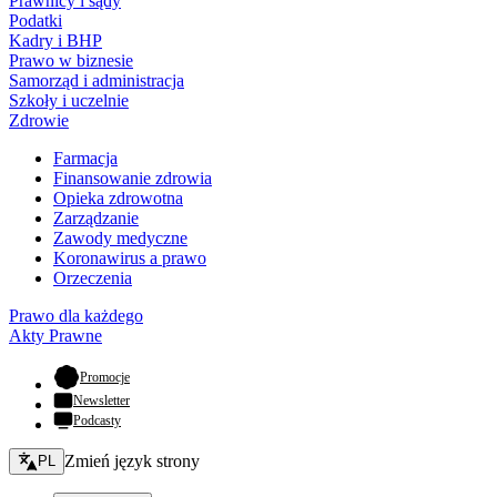
Prawnicy i sądy
Podatki
Kadry i BHP
Prawo w biznesie
Samorząd i administracja
Szkoły i uczelnie
Zdrowie
Farmacja
Finansowanie zdrowia
Opieka zdrowotna
Zarządzanie
Zawody medyczne
Koronawirus a prawo
Orzeczenia
Prawo dla każdego
Akty Prawne
- otwiera się w nowej karcie
Promocje
Newsletter
Podcasty
Zmień język - bieżący:
Zmień język strony
PL