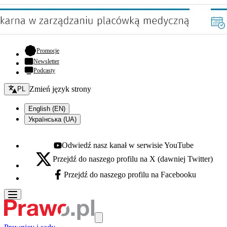
- otwiera się w nowej karcie
Promocje
Newsletter
Podcasty
Zmień język - bieżący:
Zmień język strony
PL
English (EN)
Українська (UA)
Odwiedź nasz kanał w serwisie YouTube
Youtube - otwiera się w nowej karcie
Przejdź do naszego profilu na X (dawniej Twitter)
X - otwiera się w nowej karcie
Przejdź do naszego profilu na Facebooku
Facebook - otwiera się w nowej karcie