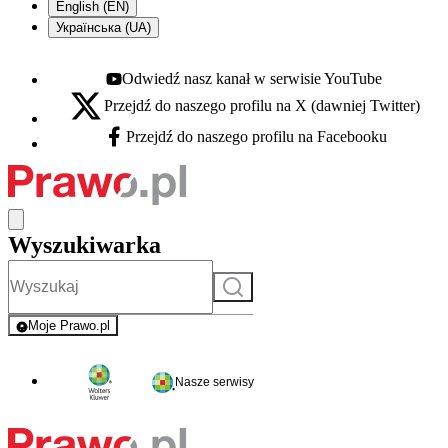
English (EN)
Українська (UA)
Odwiedź nasz kanał w serwisie YouTube
Youtube - otwiera się w nowej karcie
Przejdź do naszego profilu na X (dawniej Twitter)
X - otwiera się w nowej karcie
Przejdź do naszego profilu na Facebooku
Facebook - otwiera się w nowej karcie
Wyszukiwarka
Szukaj
Moje Prawo.pl
- rejestracja i logowanie do serwisu
Nasze serwisy