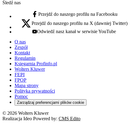
Śledź nas
Przejdź do naszego profilu na Facebooku
facebook - otwiera się w nowej karcie
Przejdź do naszego profilu na X (dawniej Twitter)
x - otwiera się w nowej karcie
Odwiedź nasz kanał w serwisie YouTube
youtube - otwiera się w nowej karcie
O nas
Zespół
Kontakt
Regulamin
Księgarnia Profinfo.pl
Wolters Kluwer
FEPI
FPOP
Mapa strony
Polityka prywatności
Pomoc
Zarządzaj preferencjami plików cookie
© 2026 Wolters Kluwer
Realizacja Ideo Powered by:
CMS Edito