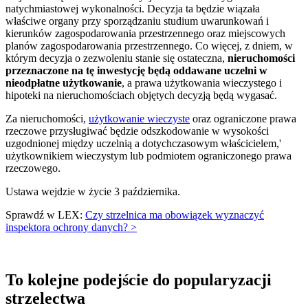
natychmiastowej wykonalności. Decyzja ta będzie wiązała
właściwe organy przy sporządzaniu studium uwarunkowań i
kierunków zagospodarowania przestrzennego oraz miejscowych
planów zagospodarowania przestrzennego. Co więcej, z dniem, w
którym decyzja o zezwoleniu stanie się ostateczna,
nieruchomości
przeznaczone na tę inwestycję będą oddawane uczelni w
nieodpłatne użytkowanie
, a prawa użytkowania wieczystego i
hipoteki na nieruchomościach objętych decyzją będą wygasać.
Za nieruchomości,
użytkowanie wieczyste
oraz ograniczone prawa
rzeczowe przysługiwać będzie odszkodowanie w wysokości
uzgodnionej między uczelnią a dotychczasowym właścicielem,'
użytkownikiem wieczystym lub podmiotem ograniczonego prawa
rzeczowego.
Ustawa wejdzie w życie 3 października.
Sprawdź w LEX:
Czy strzelnica ma obowiązek wyznaczyć
inspektora ochrony danych? >
To kolejne podejście do popularyzacji
strzelectwa