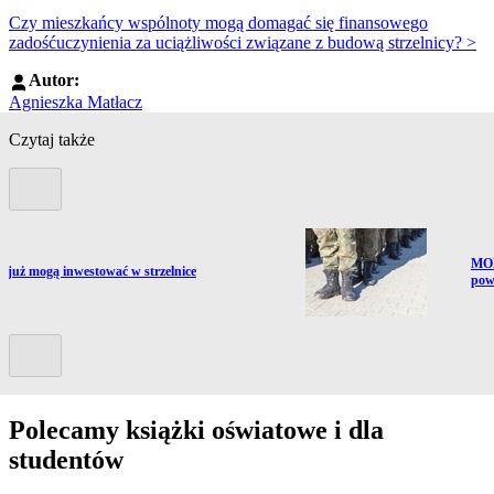
Czy mieszkańcy wspólnoty mogą domagać się finansowego
zadośćuczynienia za uciążliwości związane z budową strzelnicy? >
Autor:
Agnieszka Matłacz
Czytaj także
Poprzedni slide
Prze
MON
ź do artykułu:
 już mogą inwestować w strzelnice
pow
Kolejny slide
Polecamy książki oświatowe i dla
studentów