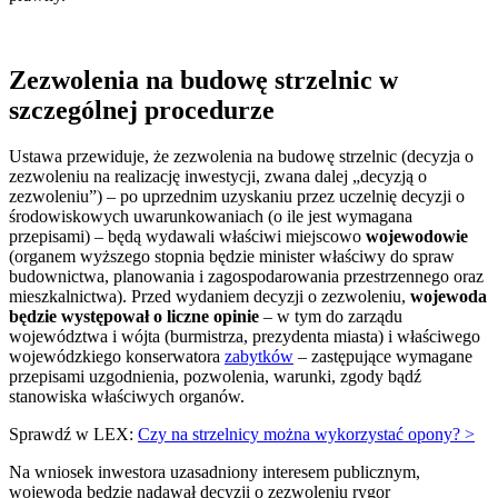
Zezwolenia na budowę strzelnic w
szczególnej procedurze
Ustawa przewiduje, że zezwolenia na budowę strzelnic (decyzja o
zezwoleniu na realizację inwestycji, zwana dalej „decyzją o
zezwoleniu”) – po uprzednim uzyskaniu przez uczelnię decyzji o
środowiskowych uwarunkowaniach (o ile jest wymagana
przepisami) – będą wydawali właściwi miejscowo
wojewodowie
(organem wyższego stopnia będzie minister właściwy do spraw
budownictwa, planowania i zagospodarowania przestrzennego oraz
mieszkalnictwa). Przed wydaniem decyzji o zezwoleniu,
wojewoda
będzie występował o liczne opinie
– w tym do zarządu
województwa i wójta (burmistrza, prezydenta miasta) i właściwego
wojewódzkiego konserwatora
zabytków
– zastępujące wymagane
przepisami uzgodnienia, pozwolenia, warunki, zgody bądź
stanowiska właściwych organów.
Sprawdź w LEX:
Czy na strzelnicy można wykorzystać opony? >
Na wniosek inwestora uzasadniony interesem publicznym,
wojewoda będzie nadawał decyzji o zezwoleniu rygor