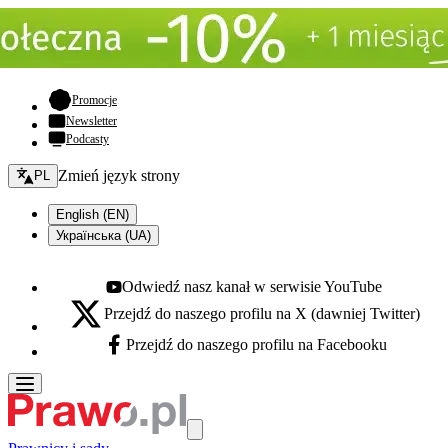
- otwiera się w nowej karcie
Promocje
Newsletter
Podcasty
Zmień język - bieżący:
Zmień język strony
PL
English (EN)
Українська (UA)
Odwiedź nasz kanał w serwisie YouTube
Youtube - otwiera się w nowej karcie
Przejdź do naszego profilu na X (dawniej Twitter)
X - otwiera się w nowej karcie
Przejdź do naszego profilu na Facebooku
Facebook - otwiera się w nowej karcie