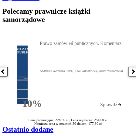
Polecamy prawnicze książki
samorządowe
Przejdź do: Prawo zamówień publicznych. Komentarz, Andrzela G
Prawo zamówień publicznych. Komentarz
Andrzela Gawrońska-Baran , Ewa Wiktorowska, Adam Wiktorowski
Poprzednia książka
N
10%
Sprawdź
Rabatu
Cena promocyjna: 228,60 zł |
Cena regularna: 254,00 zł
Najniższa cena w ostatnich 30 dniach: 177,80 zł
Ostatnio dodane