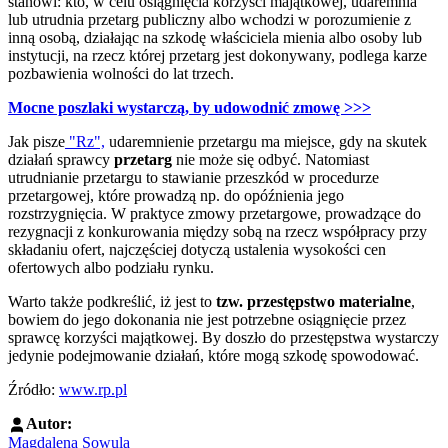
stanowi: kto, w celu osiągnięcia korzyści majątkowej, udaremnia
lub utrudnia przetarg publiczny albo wchodzi w porozumienie z
inną osobą, działając na szkodę właściciela mienia albo osoby lub
instytucji, na rzecz której przetarg jest dokonywany, podlega karze
pozbawienia wolności do lat trzech.
Mocne poszlaki wystarczą, by udowodnić zmowę >>>
Jak pisze
"Rz",
udaremnienie przetargu ma miejsce, gdy na skutek
działań sprawcy
przetarg
nie może się odbyć. Natomiast
utrudnianie przetargu to stawianie przeszkód w procedurze
przetargowej, które prowadzą np. do opóźnienia jego
rozstrzygnięcia. W praktyce zmowy przetargowe, prowadzące do
rezygnacji z konkurowania między sobą na rzecz współpracy przy
składaniu ofert, najczęściej dotyczą ustalenia wysokości cen
ofertowych albo podziału rynku.
Warto także podkreślić, iż jest to
tzw. przestępstwo materialne
,
bowiem do jego dokonania nie jest potrzebne osiągnięcie przez
sprawcę korzyści majątkowej. By doszło do przestępstwa wystarczy
jedynie podejmowanie działań, które mogą szkodę spowodować.
Źródło:
www.rp.pl
Autor:
Magdalena Sowula