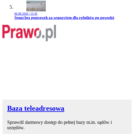
06.08.2026 | 15:45
Przejdź do artykułu:
Senat bez poprawek za wsparciem dla rolników po powodzi
Baza teleadresowa
Sprawdź darmowy dostęp do pełnej bazy m.in. sądów i
urzędów.