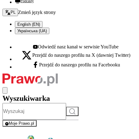
Podcasty
Zmień język - bieżący:
Zmień język strony
PL
English (EN)
Українська (UA)
Odwiedź nasz kanał w serwisie YouTube
Youtube - otwiera się w nowej karcie
Przejdź do naszego profilu na X (dawniej Twitter)
X - otwiera się w nowej karcie
Przejdź do naszego profilu na Facebooku
Facebook - otwiera się w nowej karcie
Wyszukiwarka
Szukaj
Moje Prawo.pl
- rejestracja i logowanie do serwisu