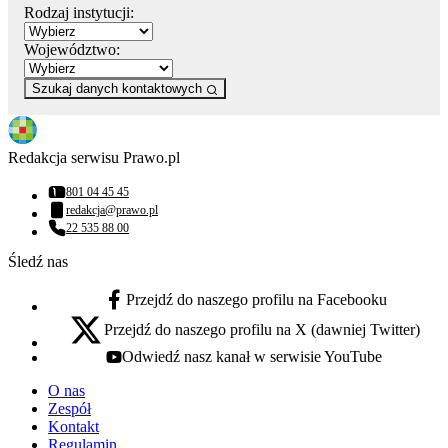
Rodzaj instytucji:
Województwo:
Szukaj danych kontaktowych
Redakcja serwisu Prawo.pl
801 04 45 45
Numer telefonu:
redakcja@prawo.pl
Adres email:
22 535 88 00
Numer telefonu:
Śledź nas
Przejdź do naszego profilu na Facebooku
facebook - otwiera się w nowej karcie
Przejdź do naszego profilu na X (dawniej Twitter)
x - otwiera się w nowej karcie
Odwiedź nasz kanał w serwisie YouTube
youtube - otwiera się w nowej karcie
O nas
Zespół
Kontakt
Regulamin