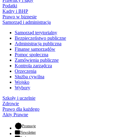
Prawnicy i sądy
Podatki
Kadry i BHP
Prawo w biznesie
Samorząd i administracja
Samorząd terytorialny
Bezpieczeństwo publiczne
Administracja publiczna
Finanse samorządów
Pomoc społeczna
Zamówienia publiczne
Kontrola zarządcza
Orzeczenia
Służba cywilna
Wojsko
Wybory
Szkoły i uczelnie
Zdrowie
Prawo dla każdego
Akty Prawne
- otwiera się w nowej karcie
Promocje
Newsletter