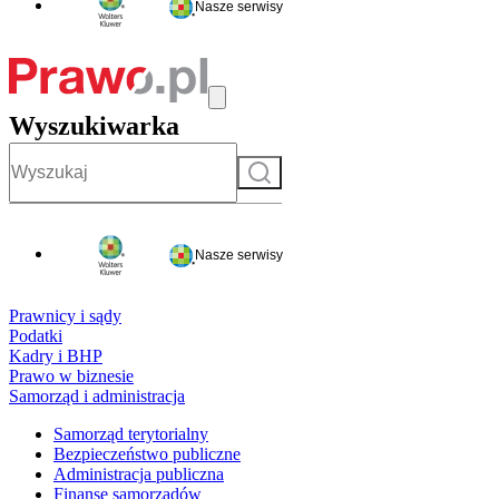
Nasze serwisy
Wyszukiwarka
Szukaj
Nasze serwisy
Prawnicy i sądy
Podatki
Kadry i BHP
Prawo w biznesie
Samorząd i administracja
Samorząd terytorialny
Bezpieczeństwo publiczne
Administracja publiczna
Finanse samorządów