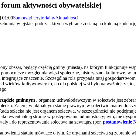
o forum aktywności obywatelskiej
| 01:00
Samorząd terytorialny
Aktualności
ebrania wiejskie, podczas ktrych wybrane zostaną na kolejną kadenc
ślony obszar, będący częścią gminy (miasta), na którym funkcjonuje wspó
i pomocnicze uwzględnia więzi społeczne, historyczne, kulturowe, w m
da integrujące znaczenie. Szczególna rola przypada tutaj gospodarstwo
d wieków kultywowały to, co dla polskiej wsi było najważniejsze, to,
ego.
rządzie gminnym
, organem uchwałodawczym w sołectwie jest zebran
sołecka. Zatem, w aktualnym stanie prawnym w sołectwie mamy do cz
 sołecka nie jest organem sołectwa, w szczególności nie podejmuje
ako ewentualnej stronie w postępowaniu administracyjnym, nie dyspo
ały i do reprezentowania sołectwa na zewnątrz (por.
postanowienie 
nowienia statutu mówiące o tym, że organami sołectwa są zebranie wiej