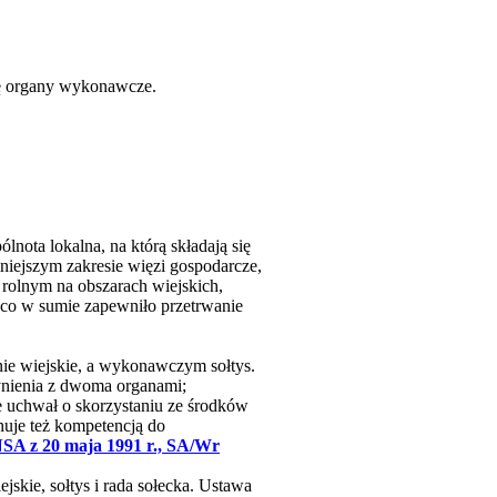
ję organy wykonawcze.
lnota lokalna, na którą składają się
niejszym zakresie więzi gospodarcze,
m rolnym na obszarach wiejskich,
 co w sumie zapewniło przetrwanie
ie wiejskie, a wykonawczym sołtys.
ynienia z dwoma organami;
 uchwał o skorzystaniu ze środków
nuje też kompetencją do
NSA z 20 maja 1991 r., SA/Wr
skie, sołtys i rada sołecka. Ustawa