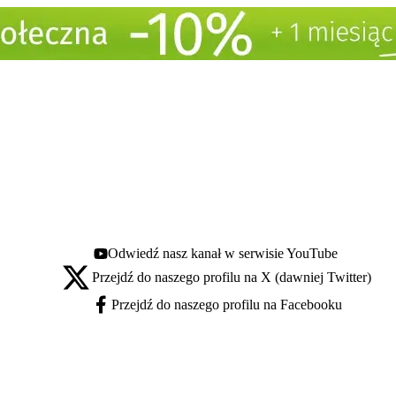
Odwiedź nasz kanał w serwisie YouTube
Youtube - otwiera się w nowej karcie
Przejdź do naszego profilu na X (dawniej Twitter)
X - otwiera się w nowej karcie
Przejdź do naszego profilu na Facebooku
Facebook - otwiera się w nowej karcie