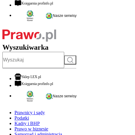
otwiera się w nowej karcie
Księgarnia profinfo.pl
Nasze serwisy
Wyszukiwarka
Szukaj
otwiera się w nowej karcie
Sklep LEX.pl
otwiera się w nowej karcie
Księgarnia profinfo.pl
Nasze serwisy
Prawnicy i sądy
Podatki
Kadry i BHP
Prawo w biznesie
Samorząd i administracja