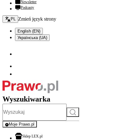
Newsletter
Podcasty
Zmień język - bieżący:
Zmień język strony
PL
English (EN)
Українська (UA)
Wyszukiwarka
Szukaj
Moje Prawo.pl
- rejestracja i logowanie do serwisu
otwiera się w nowej karcie
Sklep LEX.pl