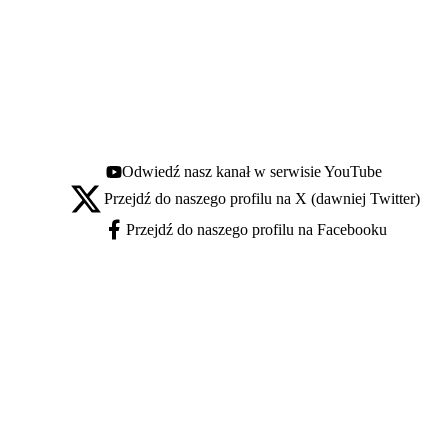
Odwiedź nasz kanał w serwisie YouTube
Youtube - otwiera się w nowej karcie
Przejdź do naszego profilu na X (dawniej Twitter)
X - otwiera się w nowej karcie
Przejdź do naszego profilu na Facebooku
Facebook - otwiera się w nowej karcie