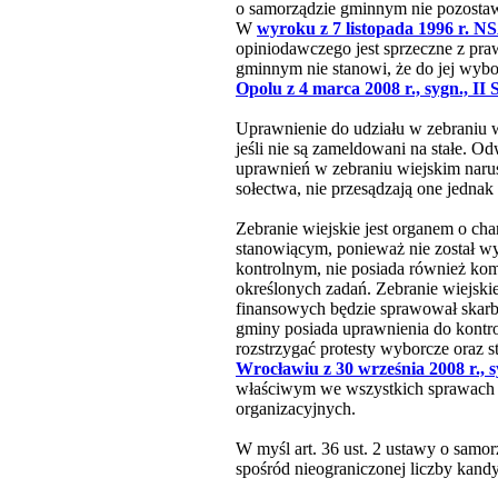
o samorządzie gminnym nie pozostaw
W
wyroku z 7 listopada 1996 r. NS
opiniodawczego jest sprzeczne z pra
gminnym nie stanowi, że do jej wybo
Opolu z 4 marca 2008 r., sygn., II
Uprawnienie do udziału w zebraniu w
jeśli nie są zameldowani na stałe. O
uprawnień w zebraniu wiejskim narus
sołectwa, nie przesądzają one jednak
Zebranie wiejskie jest organem o cha
stanowiącym, ponieważ nie został wy
kontrolnym, nie posiada również komp
określonych zadań. Zebranie wiejskie
finansowych będzie sprawował skarbn
gminy posiada uprawnienia do kontr
rozstrzygać protesty wyborcze oraz
Wrocławiu z 30 września 2008 r., 
właściwym we wszystkich sprawach nie
organizacyjnych.
W myśl art. 36 ust. 2 ustawy o samo
spośród nieograniczonej liczby kan