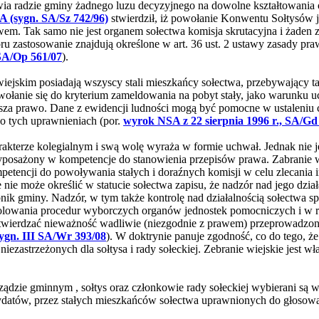
ia radzie gminy żadnego luzu decyzyjnego na dowolne kształtowania o
A (sygn. SA/Sz 742/96)
stwierdził, iż powołanie Konwentu Sołtysów 
wem. Tak samo nie jest organem sołectwa komisja skrutacyjna i żaden
ru zastosowanie znajdują określone w art. 36 ust. 2 ustawy zasady pr
 SA/Op 561/07
).
iejskim posiadają wszyscy stali mieszkańcy sołectwa, przebywający t
dwołanie się do kryterium zameldowania na pobyt stały, jako warunku uc
za prawo. Dane z ewidencji ludności mogą być pomocne w ustaleniu c
 o tych uprawnieniach (por.
wyrok NSA z 22 sierpnia 1996 r., SA/Gd
rakterze kolegialnym i swą wolę wyraża w formie uchwał. Jednak nie je
posażony w kompetencje do stanowienia przepisów prawa. Zabranie wi
etencji do powoływania stałych i doraźnych komisji w celu zlecania i
 nie może określić w statucie sołectwa zapisu, że nadzór nad jego dzia
ik gminy. Nadzór, w tym także kontrolę nad działalnością sołectwa s
olowania procedur wyborczych organów jednostek pomocniczych i w r
 stwierdzać nieważność wadliwie (niezgodnie z prawem) przeprowadz
sygn. III SA/Wr 393/08
). W doktrynie panuje zgodność, co do tego, że
zastrzeżonych dla sołtysa i rady sołeckiej. Zebranie wiejskie jest w
rządzie gminnym , sołtys oraz członkowie rady sołeckiej wybierani są
dydatów, przez stałych mieszkańców sołectwa uprawnionych do głosowa