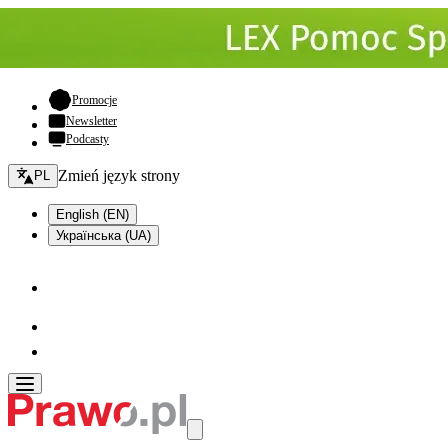
- otwiera się w nowej karcie
Promocje
Newsletter
Podcasty
Zmień język - bieżący:
Zmień język strony
PL
English (EN)
Українська (UA)