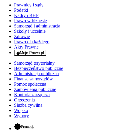
Prawnicy i sądy
Podatki
Kadry i BHP
Prawo w biznesie
Samorząd i administracja
Szkoły i uczelnie
Zdrowie
Prawo dla każdego
Akty Prawne
Moje Prawo.pl
- rejestracja i logowanie do serwisu
Samorząd terytorialny
Bezpieczeństwo publiczne
Administracja publiczna
Finanse samorządów
Pomoc społeczna
Zamówienia publiczne
Kontrola zarządcza
Orzeczenia
Służba cywilna
Wojsko
Wybory
- otwiera się w nowej karcie
Promocje