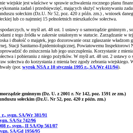
ie wiejskie jest właściwe w sprawie uchwalenia rocznego planu fina
konania zadań i przedsięwzięć, mających służyć wykonywaniu zadań 
 funduszu sołeckim (Dz.U. Nr 52, poz. 420 z późn. zm.) , wniosek dane
ołeckiej lub co najmniej 15 pełnoletnich mieszkańców sołectwa.
spodarczych, w myśl art. 48 ust. 1 ustawy o samorządzie gminnym , so
ami z tego źródła w zakresie ustalonym w statucie. Zarządzanie w te
troska i dbałość o majątek, jego dozorowanie oraz zgłaszanie władzom g
arnej, Stacji Sanitarno-Epidemiologicznej, Powiatowemu Inspektorowi
prowadzić do zniszczenia lub jego uszczuplenia. Korzystanie z mieni
łectwa i pobieraniu z niego pożytków. W myśl art. 48 ust. 2 ustawy 
aw sołectwa do korzystania z mienia bez zgody zebrania wiejskiego
chwały (por.
wyrok NSA z 10 stycznia 1995 r., SA/Wr 411/94
).
amorządzie gminnym (Dz. U. z 2001 r. Nr 142, poz. 1591 ze zm.)
funduszu sołeckim (Dz.U. Nr 52, poz. 420 z późn. zm.)
 r., sygn. SA/Wr 381/91
sygn. SA/Sz 742/96
 r., sygn., II SA/Op 561/07
sygn. SA/Gd 1956/95