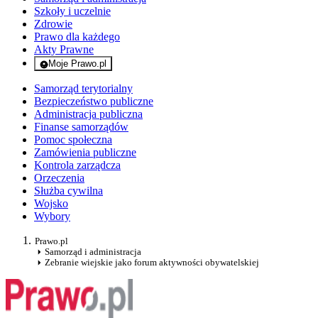
Szkoły i uczelnie
Zdrowie
Prawo dla każdego
Akty Prawne
Moje Prawo.pl
- rejestracja i logowanie do serwisu
Samorząd terytorialny
Bezpieczeństwo publiczne
Administracja publiczna
Finanse samorządów
Pomoc społeczna
Zamówienia publiczne
Kontrola zarządcza
Orzeczenia
Służba cywilna
Wojsko
Wybory
Prawo.pl
Samorząd i administracja
Zebranie wiejskie jako forum aktywności obywatelskiej