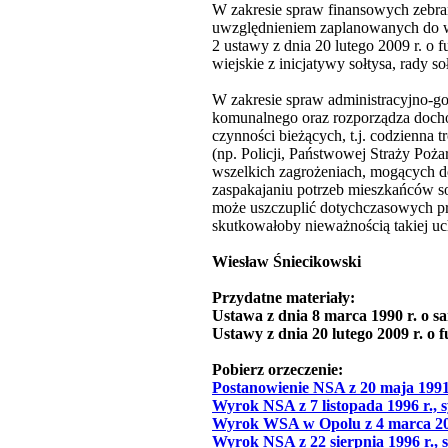
W zakresie spraw finansowych zebran
uwzględnieniem zaplanowanych do wy
2 ustawy z dnia 20 lutego 2009 r. o
wiejskie z inicjatywy sołtysa, rady s
W zakresie spraw administracyjno-go
komunalnego oraz rozporządza dochod
czynności bieżących, t.j. codzienna 
(np. Policji, Państwowej Straży Poż
wszelkich zagrożeniach, mogących do
zaspakajaniu potrzeb mieszkańców so
może uszczuplić dotychczasowych pr
skutkowałoby nieważnością takiej u
Wiesław Śniecikowski
Przydatne materiały:
Ustawa z dnia 8 marca 1990 r. o s
Ustawy z dnia 20 lutego 2009 r. o 
Pobierz orzeczenie:
Postanowienie NSA z 20 maja 1991
Wyrok NSA z 7 listopada 1996 r., 
Wyrok WSA w Opolu z 4 marca 2008
Wyrok NSA z 22 sierpnia 1996 r., 