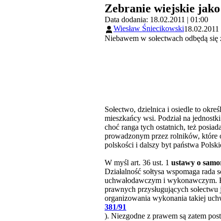
Zebranie wiejskie jak
Data dodania: 18.02.2011 | 01:00
Wiesław Śniecikowski
18.02.2011 
Niebawem w sołectwach odbędą się z
Sołectwo, dzielnica i osiedle to okre
mieszkańcy wsi. Podział na jednostk
choć ranga tych ostatnich, też posia
prowadzonym przez rolników, które o
polskości i dalszy byt państwa Polski
W myśl art. 36 ust. 1
ustawy o samo
Działalność sołtysa wspomaga rada 
uchwałodawczym i wykonawczym. Rada
prawnych przysługujących sołectwu j
organizowania wykonania takiej uchw
381/91
). Niezgodne z prawem są zatem posta