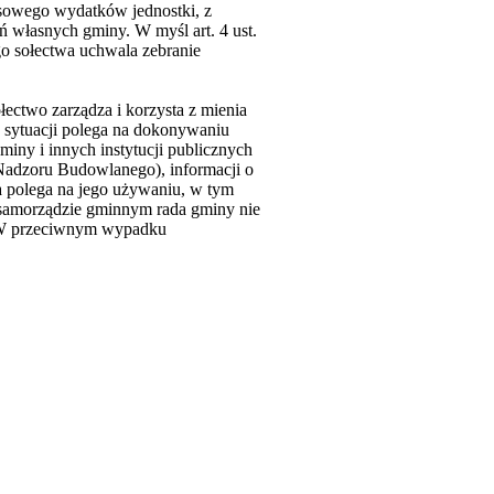
nsowego wydatków jednostki, z
własnych gminy. W myśl art. 4 ust.
go sołectwa uchwala zebranie
łectwo zarządza i korzysta z mienia
j sytuacji polega na dokonywaniu
miny i innych instytucji publicznych
 Nadzoru Budowlanego), informacji o
a polega na jego używaniu, w tym
o samorządzie gminnym rada gminy nie
. W przeciwnym wypadku