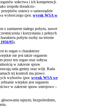
rganów sołectwa i ich kompetencji.
jako zespołu doradczo-
 z przepisów ustawy o samorządzie
awa wyborczego (por.
wyrok WSA w
am z zamiarem stałego pobytu, nawet
zestniczenia i korzystania z pełnych
harakteru pobytu osoby na terenie
 1956/95
).
st to organ o charakterze
ejskie nie jest także organem
m przez ten organ oraz sołtysa
łalnością w zakresie spraw
prawują rada gminy oraz wójt. Rada
amach tej kontroli ma prawo
onych wyborów (por.
wyrok WSA we
 zebranie wiejskie jest organem
łaściwe w zakresie spraw ustrojowo –
 w głosowaniu tajnym, bezpośrednim,
nia.