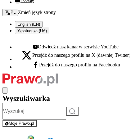
Podcasty
Zmień język - bieżący:
Zmień język strony
PL
English (EN)
Українська (UA)
Odwiedź nasz kanał w serwisie YouTube
Youtube - otwiera się w nowej karcie
Przejdź do naszego profilu na X (dawniej Twitter)
X - otwiera się w nowej karcie
Przejdź do naszego profilu na Facebooku
Facebook - otwiera się w nowej karcie
Wyszukiwarka
Szukaj
Moje Prawo.pl
- rejestracja i logowanie do serwisu