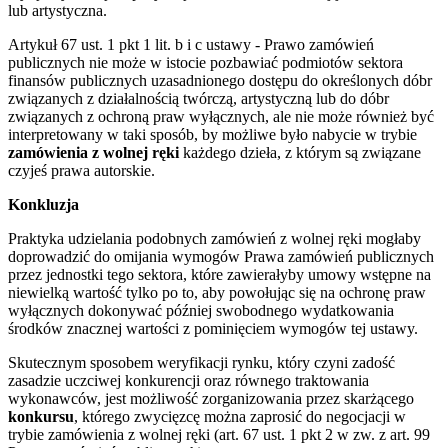
lub artystyczna.
Artykuł 67 ust. 1 pkt 1 lit. b i c ustawy - Prawo zamówień
publicznych nie może w istocie pozbawiać podmiotów sektora
finansów publicznych uzasadnionego dostępu do określonych dóbr
związanych z działalnością twórczą, artystyczną lub do dóbr
związanych z ochroną praw wyłącznych, ale nie może również być
interpretowany w taki sposób, by możliwe było nabycie w trybie
zamówienia z wolnej ręki
każdego dzieła, z którym są związane
czyjeś prawa autorskie.
Konkluzja
Praktyka udzielania podobnych zamówień z wolnej ręki mogłaby
doprowadzić do omijania wymogów Prawa zamówień publicznych
przez jednostki tego sektora, które zawierałyby umowy wstępne na
niewielką wartość tylko po to, aby powołując się na ochronę praw
wyłącznych dokonywać później swobodnego wydatkowania
środków znacznej wartości z pominięciem wymogów tej ustawy.
Skutecznym sposobem weryfikacji rynku, który czyni zadość
zasadzie uczciwej konkurencji oraz równego traktowania
wykonawców, jest możliwość zorganizowania przez skarżącego
konkursu
, którego zwycięzcę można zaprosić do negocjacji w
trybie zamówienia z wolnej ręki (art. 67 ust. 1 pkt 2 w zw. z art. 99