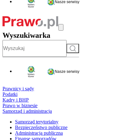
Nasze serwisy
Wyszukiwarka
Szukaj
Nasze serwisy
Prawnicy i sądy
Podatki
Kadry i BHP
Prawo w biznesie
Samorząd i administracja
Samorząd terytorialny
Bezpieczeństwo publiczne
Administracja publiczna
Finanse samorządów