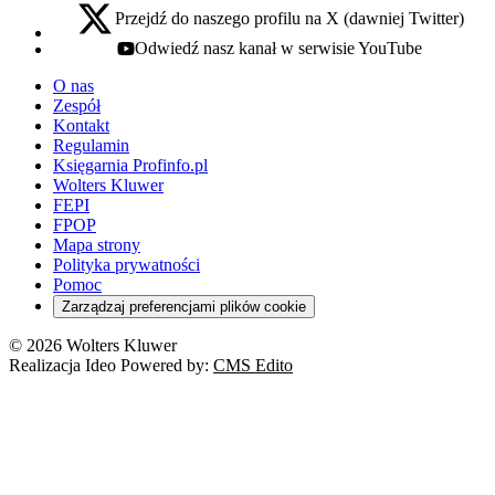
Przejdź do naszego profilu na X (dawniej Twitter)
x - otwiera się w nowej karcie
Odwiedź nasz kanał w serwisie YouTube
youtube - otwiera się w nowej karcie
O nas
Zespół
Kontakt
Regulamin
Księgarnia Profinfo.pl
Wolters Kluwer
FEPI
FPOP
Mapa strony
Polityka prywatności
Pomoc
Zarządzaj preferencjami plików cookie
© 2026 Wolters Kluwer
Realizacja Ideo Powered by:
CMS Edito