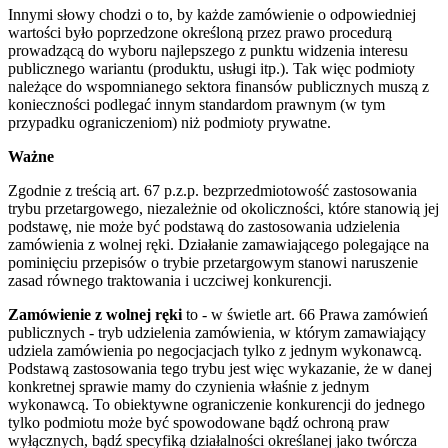
Innymi słowy chodzi o to, by każde zamówienie o odpowiedniej
wartości było poprzedzone określoną przez prawo procedurą
prowadzącą do wyboru najlepszego z punktu widzenia interesu
publicznego wariantu (produktu, usługi itp.). Tak więc podmioty
należące do wspomnianego sektora finansów publicznych muszą z
konieczności podlegać innym standardom prawnym (w tym
przypadku ograniczeniom) niż podmioty prywatne.
Ważne
Zgodnie z treścią art. 67 p.z.p. bezprzedmiotowość zastosowania
trybu przetargowego, niezależnie od okoliczności, które stanowią jej
podstawę, nie może być podstawą do zastosowania udzielenia
zamówienia z wolnej ręki. Działanie zamawiającego polegające na
pominięciu przepisów o trybie przetargowym stanowi naruszenie
zasad równego traktowania i uczciwej konkurencji.
Zamówienie z wolnej ręki
to - w świetle art. 66 Prawa zamówień
publicznych - tryb udzielenia zamówienia, w którym zamawiający
udziela zamówienia po negocjacjach tylko z jednym wykonawcą.
Podstawą zastosowania tego trybu jest więc wykazanie, że w danej
konkretnej sprawie mamy do czynienia właśnie z jednym
wykonawcą. To obiektywne ograniczenie konkurencji do jednego
tylko podmiotu może być spowodowane bądź ochroną praw
wyłącznych, bądź specyfiką działalności określanej jako twórcza