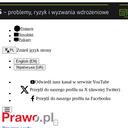
- otwiera się w nowej karcie
Promocje
Newsletter
Podcasty
Zmień język - bieżący:
Zmień język strony
PL
English (EN)
Українська (UA)
Odwiedź nasz kanał w serwisie YouTube
Youtube - otwiera się w nowej karcie
Przejdź do naszego profilu na X (dawniej Twitter)
X - otwiera się w nowej karcie
Przejdź do naszego profilu na Facebooku
Facebook - otwiera się w nowej karcie