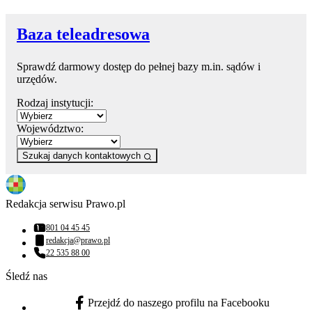
Baza teleadresowa
Sprawdź darmowy dostęp do pełnej bazy m.in. sądów i
urzędów.
Rodzaj instytucji:
Województwo:
Szukaj danych kontaktowych
Redakcja serwisu Prawo.pl
801 04 45 45
Numer telefonu:
redakcja@prawo.pl
Adres email:
22 535 88 00
Numer telefonu:
Śledź nas
Przejdź do naszego profilu na Facebooku
facebook - otwiera się w nowej karcie