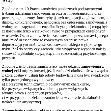
Wstęp
Zgodnie z art. 10 Prawa zamówień publicznych podstawowymi
trybami udzielania zamówienia są przetarg nieograniczony oraz
przetarg ograniczony. Inne tryby tj. tryb negocjacji z ogłoszeniem,
dialogu konkurencyjnego, negocjacji bez ogłoszenia, zamówienia z
wolnej ręki, zapytania o cenę albo licytacji elektronicznej mogą być
zastosowane tylko wyjątkowo i tylko w przypadkach określonych
w ustawie. Oznacza to w że ich zastosowanie przez zamawiającego
musi mieć uzasadnienie w konkretnym przepisie prawa
dopuszczającym możliwość zastosowania takiego wyjątkowego
trybu. Zaś do oceny czy zachodzi taki wyjątkowy wypadek należy
stosować wykładnię zwężającą, a nie rozszerzającą przytoczonego
przepisu.
Zgodnie z jego treścią zamawiający może udzielić
zamówienia z
wolnej ręki
między innymi, jeżeli zachodzi okoliczność w związku
z którą dostawy, usługi lub roboty budowlane mogą być świadczone
tylko przez jednego wykonawcę:
a) z przyczyn technicznych o obiektywnym charakterze,
b)z przyczyn związanych z ochroną praw wyłącznych,
wynikających z odrębnych przepisów,
c) w przypadku udzielania zamówienia w zakresie działalności
twórczej lub artystycznej.
Zamówienie z wolnej ręki
w świetle przytoczonego przepisu to