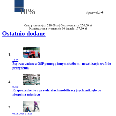
10%
Sprawdź
Rabatu
Cena promocyjna: 228,60 zł |
Cena regularna: 254,00 zł
Najniższa cena w ostatnich 30 dniach: 177,80 zł
Ostatnio dodane
13:35
Przejdź do artykułu:
Psy ratownicze z OSP pomogą innym służbom - nowelizacja trafi do
prezydenta
05:30
Przejdź do artykułu:
Rozporządzenie o przydziałach mobilizacyjnych zniknęło po
niespełna miesiącu
06.08.2026 | 16:25