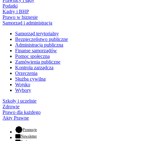
Prawnicy i sądy
Podatki
Kadry i BHP
Prawo w biznesie
Samorząd i administracja
Samorząd terytorialny
Bezpieczeństwo publiczne
Administracja publiczna
Finanse samorządów
Pomoc społeczna
Zamówienia publiczne
Kontrola zarządcza
Orzeczenia
Służba cywilna
Wojsko
Wybory
Szkoły i uczelnie
Zdrowie
Prawo dla każdego
Akty Prawne
- otwiera się w nowej karcie
Promocje
Newsletter