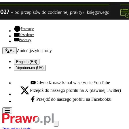
- otwiera się w nowej karcie
Promocje
Newsletter
Podcasty
Zmień język - bieżący:
Zmień język strony
PL
English (EN)
Українська (UA)
Odwiedź nasz kanał w serwisie YouTube
Youtube - otwiera się w nowej karcie
Przejdź do naszego profilu na X (dawniej Twitter)
X - otwiera się w nowej karcie
Przejdź do naszego profilu na Facebooku
Facebook - otwiera się w nowej karcie