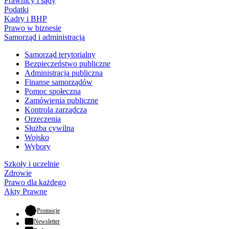
Prawnicy i sądy
Podatki
Kadry i BHP
Prawo w biznesie
Samorząd i administracja
Samorząd terytorialny
Bezpieczeństwo publiczne
Administracja publiczna
Finanse samorządów
Pomoc społeczna
Zamówienia publiczne
Kontrola zarządcza
Orzeczenia
Służba cywilna
Wojsko
Wybory
Szkoły i uczelnie
Zdrowie
Prawo dla każdego
Akty Prawne
- otwiera się w nowej karcie
Promocje
Newsletter