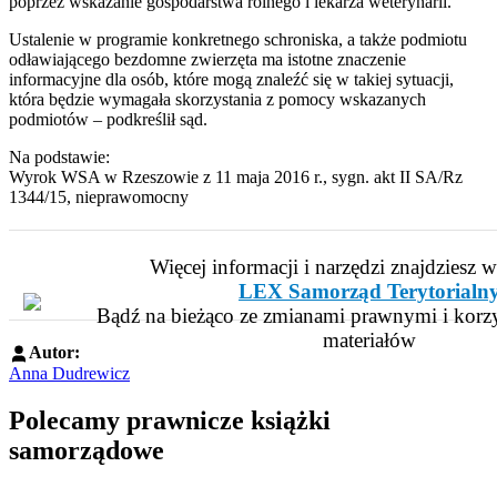
poprzez wskazanie gospodarstwa rolnego i lekarza weterynarii.
Ustalenie w programie konkretnego schroniska, a także podmiotu
odławiającego bezdomne zwierzęta ma istotne znaczenie
informacyjne dla osób, które mogą znaleźć się w takiej sytuacji,
która będzie wymagała skorzystania z pomocy wskazanych
podmiotów – podkreślił sąd.
Na podstawie:
Wyrok WSA w Rzeszowie z 11 maja 2016 r., sygn. akt II SA/Rz
1344/15, nieprawomocny
Więcej informacji i narzędzi znajdziesz 
LEX Samorząd Terytorialn
Bądź na bieżąco ze zmianami prawnymi i korzy
materiałów
Autor:
Anna Dudrewicz
Polecamy prawnicze książki
samorządowe