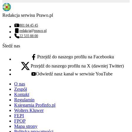
Redakcja serwisu Prawo.pl
801 04 45 45
Numer telefonu:
redakcja@prawo.pl
Adres email:
22 535 88 00
Numer telefonu:
Śledź nas
Przejdź do naszego profilu na Facebooku
facebook - otwiera się w nowej karcie
Przejdź do naszego profilu na X (dawniej Twitter)
x - otwiera się w nowej karcie
Odwiedź nasz kanał w serwisie YouTube
youtube - otwiera się w nowej karcie
O nas
Zespół
Kontakt
Regulamin
Księgarnia Profinfo.pl
Wolters Kluwer
FEPI
FPOP
Mapa strony
Polityka prywatności