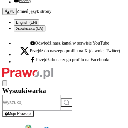
Podcasty
Zmień język - bieżący:
Zmień język strony
PL
English (EN)
Українська (UA)
Odwiedź nasz kanał w serwisie YouTube
Youtube - otwiera się w nowej karcie
Przejdź do naszego profilu na X (dawniej Twitter)
X - otwiera się w nowej karcie
Przejdź do naszego profilu na Facebooku
Facebook - otwiera się w nowej karcie
Wyszukiwarka
Szukaj
Moje Prawo.pl
- rejestracja i logowanie do serwisu