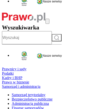
Nasze serwisy
Wyszukiwarka
Szukaj
Nasze serwisy
Prawnicy i sądy
Podatki
Kadry i BHP
Prawo w biznesie
Samorząd i administracja
Samorząd terytorialny
Bezpieczeństwo publiczne
Administracja publiczna
Finanse samorządów