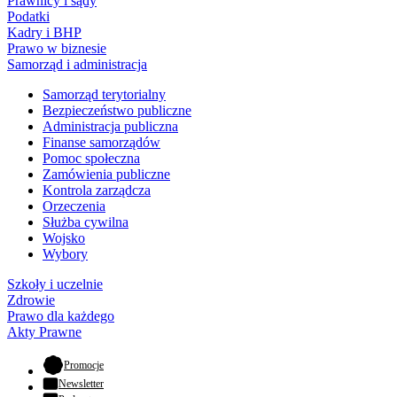
Prawnicy i sądy
Podatki
Kadry i BHP
Prawo w biznesie
Samorząd i administracja
Samorząd terytorialny
Bezpieczeństwo publiczne
Administracja publiczna
Finanse samorządów
Pomoc społeczna
Zamówienia publiczne
Kontrola zarządcza
Orzeczenia
Służba cywilna
Wojsko
Wybory
Szkoły i uczelnie
Zdrowie
Prawo dla każdego
Akty Prawne
- otwiera się w nowej karcie
Promocje
Newsletter