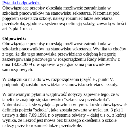
Pytania i odpowiedzi
Obowiązujące przepisy określają możliwość zatrudniania w
szkołach pracowników na stanowisku sekretarza. Natomiast pod
pojęciem sekretarza szkoły, należy rozumieć także sekretarza
przedszkola, zgodnie z systemową definicją szkoły, zawartą w treści
art. 3 pkt 1 u.s.o.
Odpowiedź:
Obowiązujące przepisy określają możliwość zatrudniania w
szkołach pracowników na stanowisku sekretarza. Wynika to choćby
z tego, że dla tego stanowiska przewidziano odrębną kategorię
zaszeregowania płacowego w rozporządzeniu Rady Ministrów z
dnia 18.03.2009 r. w sprawie wynagradzania pracowników
samorządowych.
W załączniku nr 3 do ww. rozporządzenia (część H, punkt V,
podpunkt 4) zostało przewidziane stanowisko sekretarza szkoły.
W omawianym pytaniu wątpliwość dotyczy zapewne tego, że w
tabeli nie znajduje się stanowisko "sekretarza przedszkola".
Natomiast – jak się wydaje – powinna w tym zakresie obowiązywać
definicja pojęcia "szkoła", jaka została zawarta w treści art. 3 pkt 1
ustawy z dnia 7.09.1991 r. o systemie oświaty – dalej u.s.o., z której
wynika, że ilekroć jest mowa bez bliższego określenia o szkole -
należy przez to rozumieć także przedszkole.