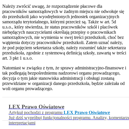
Należy zwrócić uwagę, że rozporządzenie płacowe dla
pracowników samorządowych w żadnym miejscu nie odwołuje się
do przedszkoli jako wyodrębnionych jednostek organizacyjnych
samorządu terytorialnego, którymi przecież są. Także w art. 5d
u.s.o., który stwierdza, że status pracowników szkół i placówek
niebędących nauczycielami określają przepisy o pracownikach
samorządowych, nie wymienia w swej treści przedszkoli, choć bez
wątpienia dotyczy pracowników przedszkoli. Zatem uznać należy,
że pod pojęciem sekretarza szkoły, należy rozumieć także sekretarza
przedszkola, zgodnie z systemową definicją szkoły, zawartą w treści
art. 3 pkt 1 u.s.o.
Natomiast w związku z tym, że sprawy administracyjno-finansowe i
tak podlegają bezpośredniemu nadzorowi organu prowadzącego,
decyzja o tym jakie stanowiska administracji i obsługi zostaną
przewidziane w organizacji danego przedszkola, będzie zależała od
woli organu prowadzącego.
LEX Prawo Oświatowe
Artykuł pochodzi z programu
LEX Prawo Oświatowe
Już dziś wypróbuj funkcjonalności programu. Analizy, komentarz
interpretacjami