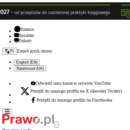
- otwiera się w nowej karcie
Promocje
Newsletter
Podcasty
Zmień język - bieżący:
Zmień język strony
PL
English (EN)
Українська (UA)
Odwiedź nasz kanał w serwisie YouTube
Youtube - otwiera się w nowej karcie
Przejdź do naszego profilu na X (dawniej Twitter)
X - otwiera się w nowej karcie
Przejdź do naszego profilu na Facebooku
Facebook - otwiera się w nowej karcie