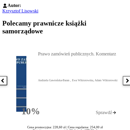
Autor:
Krzysztof Lisowski
Polecamy prawnicze książki
samorządowe
Przejdź do: Prawo zamówień publicznych. Komentarz, Andrzela G
Prawo zamówień publicznych. Komentarz
Andrzela Gawrońska-Baran , Ewa Wiktorowska, Adam Wiktorowski
Poprzednia książka
N
10%
Sprawdź
Rabatu
Cena promocyjna: 228,60 zł |
Cena regularna: 254,00 zł