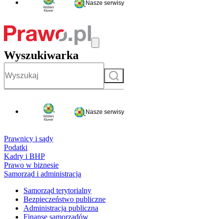
Nasze serwisy
Wyszukiwarka
Szukaj
Nasze serwisy
Prawnicy i sądy
Podatki
Kadry i BHP
Prawo w biznesie
Samorząd i administracja
Samorząd terytorialny
Bezpieczeństwo publiczne
Administracja publiczna
Finanse samorządów