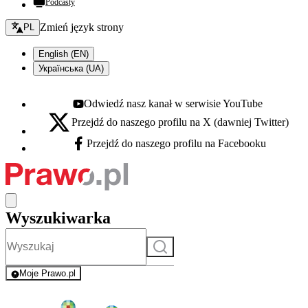
Podcasty
Zmień język - bieżący:
Zmień język strony
PL
English (EN)
Українська (UA)
Odwiedź nasz kanał w serwisie YouTube
Youtube - otwiera się w nowej karcie
Przejdź do naszego profilu na X (dawniej Twitter)
X - otwiera się w nowej karcie
Przejdź do naszego profilu na Facebooku
Facebook - otwiera się w nowej karcie
Wyszukiwarka
Szukaj
Moje Prawo.pl
- rejestracja i logowanie do serwisu