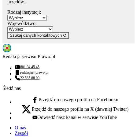
urzędów.
Rodzaj instytucji:
Województwo:
Szukaj danych kontaktowych
Redakcja serwisu Prawo.pl
801 04 45 45
Numer telefonu:
redakcja@prawo.pl
Adres email:
22 535 88 00
Numer telefonu:
Śledź nas
Przejdź do naszego profilu na Facebooku
facebook - otwiera się w nowej karcie
Przejdź do naszego profilu na X (dawniej Twitter)
x - otwiera się w nowej karcie
Odwiedź nasz kanał w serwisie YouTube
youtube - otwiera się w nowej karcie
O nas
Zespół