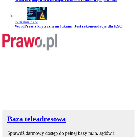
05.08.2026 | 17:50
Przejdź do artykułu:
WordPress z krytycznymi lukami. Jest rekomendacja dla KSC
Baza teleadresowa
Sprawdź darmowy dostęp do pełnej bazy m.in. sądów i