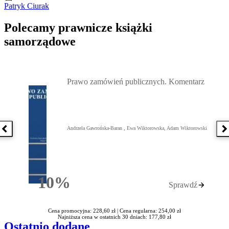
Patryk Ciurak
Polecamy prawnicze książki
samorządowe
Przejdź do: Prawo zamówień publicznych. Komentarz, Andrzela G
Prawo zamówień publicznych. Komentarz
Andrzela Gawrońska-Baran , Ewa Wiktorowska, Adam Wiktorowski
Poprzednia książka
N
10%
Sprawdź
Rabatu
Cena promocyjna: 228,60 zł |
Cena regularna: 254,00 zł
Najniższa cena w ostatnich 30 dniach: 177,80 zł
Ostatnio dodane