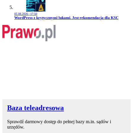
05.08.2026 | 17:50
Przejdź do artykułu:
WordPress z krytycznymi lukami. Jest rekomendacja dla KSC
Baza teleadresowa
Sprawdź darmowy dostęp do pełnej bazy m.in. sądów i
urzędów.