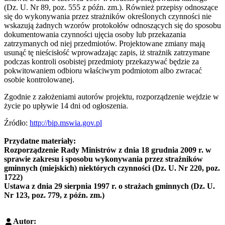
(Dz. U. Nr 89, poz. 555 z późn. zm.). Również przepisy odnoszące
się do wykonywania przez strażników określonych czynności nie
wskazują żadnych wzorów protokołów odnoszących się do sposobu
dokumentowania czynności ujęcia osoby lub przekazania
zatrzymanych od niej przedmiotów. Projektowane zmiany mają
usunąć tę nieścisłość wprowadzając zapis, iż strażnik zatrzymane
podczas kontroli osobistej przedmioty przekazywać będzie za
pokwitowaniem odbioru właściwym podmiotom albo zwracać
osobie kontrolowanej.
Zgodnie z założeniami autorów projektu, rozporządzenie wejdzie w
życie po upływie 14 dni od ogłoszenia.
Źródło:
http://bip.mswia.gov.pl
Przydatne materiały:
Rozporządzenie Rady Ministrów z dnia 18 grudnia 2009 r. w
sprawie zakresu i sposobu wykonywania przez strażników
gminnych (miejskich) niektórych czynności (Dz. U. Nr 220, poz.
1722)
Ustawa z dnia 29 sierpnia 1997 r. o strażach gminnych (Dz. U.
Nr 123, poz. 779, z późn. zm.)
Autor: