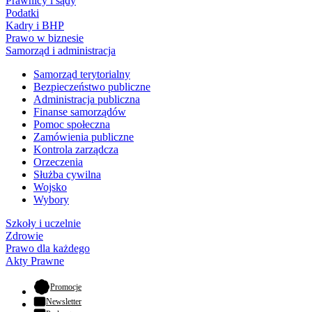
Prawnicy i sądy
Podatki
Kadry i BHP
Prawo w biznesie
Samorząd i administracja
Samorząd terytorialny
Bezpieczeństwo publiczne
Administracja publiczna
Finanse samorządów
Pomoc społeczna
Zamówienia publiczne
Kontrola zarządcza
Orzeczenia
Służba cywilna
Wojsko
Wybory
Szkoły i uczelnie
Zdrowie
Prawo dla każdego
Akty Prawne
- otwiera się w nowej karcie
Promocje
Newsletter