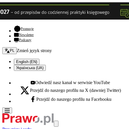
- otwiera się w nowej karcie
Promocje
Newsletter
Podcasty
Zmień język - bieżący:
Zmień język strony
PL
English (EN)
Українська (UA)
Odwiedź nasz kanał w serwisie YouTube
Youtube - otwiera się w nowej karcie
Przejdź do naszego profilu na X (dawniej Twitter)
X - otwiera się w nowej karcie
Przejdź do naszego profilu na Facebooku
Facebook - otwiera się w nowej karcie