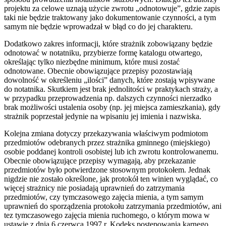
projektu za celowe uznają użycie zwrotu „odnotowuje”, gdzie zapis
taki nie będzie traktowany jako dokumentowanie czynności, a tym
samym nie będzie wprowadzał w błąd co do jej charakteru.
Dodatkowo zakres informacji, które strażnik zobowiązany będzie
odnotować w notatniku, przybierze formę katalogu otwartego,
określając tylko niezbędne minimum, które musi zostać
odnotowane. Obecnie obowiązujące przepisy pozostawiają
dowolność w określeniu „ilości” danych, które zostają wpisywane
do notatnika. Skutkiem jest brak jednolitości w praktykach straży, a
w przypadku przeprowadzenia np. dalszych czynności nierzadko
brak możliwości ustalenia osoby (np. jej miejsca zamieszkania), gdy
strażnik poprzestał jedynie na wpisaniu jej imienia i nazwiska.
Kolejna zmiana dotyczy przekazywania właściwym podmiotom
przedmiotów odebranych przez strażnika gminnego (miejskiego)
osobie poddanej kontroli osobistej lub ich zwrotu kontrolowanemu.
Obecnie obowiązujące przepisy wymagają, aby przekazanie
przedmiotów było potwierdzone stosownym protokołem. Jednak
nigdzie nie zostało określone, jak protokół ten winien wyglądać, co
więcej strażnicy nie posiadają uprawnień do zatrzymania
przedmiotów, czy tymczasowego zajęcia mienia, a tym samym
uprawnień do sporządzenia protokołu zatrzymania przedmiotów, ani
tez tymczasowego zajęcia mienia ruchomego, o którym mowa w
ustawie z dnia 6 czerwca 1997 r. Kodeks postępowania karnego