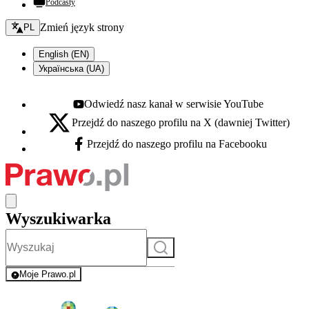
Podcasty
Zmień język - bieżący:
Zmień język strony
PL
English (EN)
Українська (UA)
Odwiedź nasz kanał w serwisie YouTube
Youtube - otwiera się w nowej karcie
Przejdź do naszego profilu na X (dawniej Twitter)
X - otwiera się w nowej karcie
Przejdź do naszego profilu na Facebooku
Facebook - otwiera się w nowej karcie
Wyszukiwarka
Szukaj
Moje Prawo.pl
- rejestracja i logowanie do serwisu