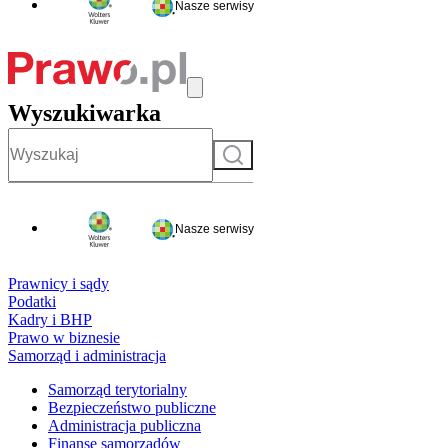
Nasze serwisy
Wyszukiwarka
Szukaj
Nasze serwisy
Prawnicy i sądy
Podatki
Kadry i BHP
Prawo w biznesie
Samorząd i administracja
Samorząd terytorialny
Bezpieczeństwo publiczne
Administracja publiczna
Finanse samorządów