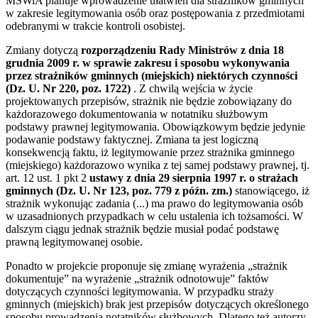
MSWiA planuje wprowadzenie ułatwień dla strażników gminnych
w zakresie legitymowania osób oraz postępowania z przedmiotami
odebranymi w trakcie kontroli osobistej.
Zmiany dotyczą
rozporządzeniu Rady Ministrów z dnia 18
grudnia 2009 r. w sprawie zakresu i sposobu wykonywania
przez strażników gminnych (miejskich) niektórych czynności
(Dz. U. Nr 220, poz. 1722)
. Z chwilą wejścia w życie
projektowanych przepisów, strażnik nie będzie zobowiązany do
każdorazowego dokumentowania w notatniku służbowym
podstawy prawnej legitymowania. Obowiązkowym będzie jedynie
podawanie podstawy faktycznej. Zmiana ta jest logiczną
konsekwencją faktu, iż legitymowanie przez strażnika gminnego
(miejskiego) każdorazowo wynika z tej samej podstawy prawnej, tj.
art. 12 ust. 1 pkt 2
ustawy z dnia 29 sierpnia 1997 r. o strażach
gminnych (Dz. U. Nr 123, poz. 779 z późn. zm.)
stanowiącego, iż
strażnik wykonując zadania (...) ma prawo do legitymowania osób
w uzasadnionych przypadkach w celu ustalenia ich tożsamości. W
dalszym ciągu jednak strażnik będzie musiał podać podstawę
prawną legitymowanej osobie.
Ponadto w projekcie proponuje się zmianę wyrażenia „strażnik
dokumentuje” na wyrażenie „strażnik odnotowuje” faktów
dotyczących czynności legitymowania. W przypadku straży
gminnych (miejskich) brak jest przepisów dotyczących określonego
sposobu prowadzenia notatników służbowych. Dlatego też autorzy