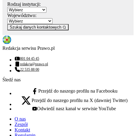
Rodzaj instytucji:
Województwo:
Szukaj danych kontaktowych
Redakcja serwisu Prawo.pl
801 04 45 45
Numer telefonu:
redakcja@prawo.pl
Adres email:
22 535 88 00
Numer telefonu:
Śledź nas
Przejdź do naszego profilu na Facebooku
facebook - otwiera się w nowej karcie
Przejdź do naszego profilu na X (dawniej Twitter)
x - otwiera się w nowej karcie
Odwiedź nasz kanał w serwisie YouTube
youtube - otwiera się w nowej karcie
O nas
Zespół
Kontakt
Regulamin