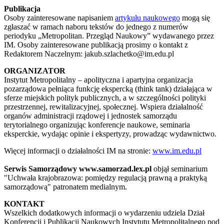
Publikacja
Osoby zainteresowane napisaniem
artykułu naukowego
mogą się
zgłaszać w ramach naboru tekstów do jednego z numerów
periodyku „Metropolitan. Przegląd Naukowy” wydawanego przez
IM. Osoby zainteresowane publikacją prosimy o kontakt z
Redaktorem Naczelnym: jakub.szlachetko@im.edu.pl
ORGANIZATOR
Instytut Metropolitalny – apolityczna i apartyjna organizacja
pozarządowa pełniąca funkcję ekspercką (think tank) działająca w
sferze miejskich polityk publicznych, a w szczególności polityki
przestrzennej, rewitalizacyjnej, społecznej. Wspiera działalność
organów administracji rządowej i jednostek samorządu
terytorialnego organizując konferencje naukowe, seminaria
eksperckie, wydając opinie i ekspertyzy, prowadząc wydawnictwo.
Więcej informacji o działalności IM na stronie:
www.im.edu.pl
Serwis Samorządowy www.samorzad.lex.pl
objął seminarium
"Uchwała krajobrazowa: pomiędzy regulacją prawną a praktyką
samorządową" patronatem medialnym.
KONTAKT
Wszelkich dodatkowych informacji o wydarzeniu udziela Dział
Konferencji i Publikacji Naukowych Instytutu Metropolitalnego pod