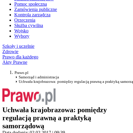
Pomoc społeczna
Zamówienia publiczne
Kontrola zarządcza
Orzeczenia
Służba cywilna
Wojsko
Wybory
Szkoły i uczelnie
Zdrowie
Prawo dla każdego
Akty Prawne
Prawo.pl
Samorząd i administracja
Uchwała krajobrazowa: pomiędzy regulacją prawną a praktyką samor
Uchwała krajobrazowa: pomiędzy
regulacją prawną a praktyką
samorządową
Data dodania: 02.02.2017 | 09:39