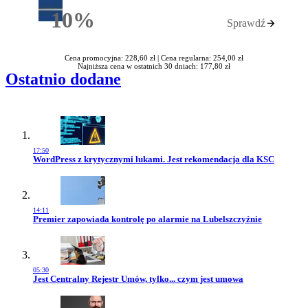
10%
Sprawdź
Rabatu
Cena promocyjna: 228,60 zł |
Cena regularna: 254,00 zł
Najniższa cena w ostatnich 30 dniach: 177,80 zł
Ostatnio dodane
17:50
Przejdź do artykułu:
WordPress z krytycznymi lukami. Jest rekomendacja dla KSC
14:11
Przejdź do artykułu:
Premier zapowiada kontrolę po alarmie na Lubelszczyźnie
05:30
Przejdź do artykułu:
Jest Centralny Rejestr Umów, tylko... czym jest umowa