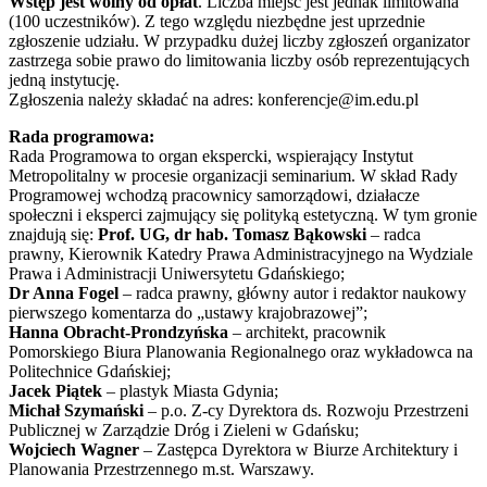
Wstęp jest wolny od opłat
. Liczba miejsc jest jednak limitowana
(100 uczestników). Z tego względu niezbędne jest uprzednie
zgłoszenie udziału. W przypadku dużej liczby zgłoszeń organizator
zastrzega sobie prawo do limitowania liczby osób reprezentujących
jedną instytucję.
Zgłoszenia należy składać na adres: konferencje@im.edu.pl
Rada programowa:
Rada Programowa to organ ekspercki, wspierający Instytut
Metropolitalny w procesie organizacji seminarium. W skład Rady
Programowej wchodzą pracownicy samorządowi, działacze
społeczni i eksperci zajmujący się polityką estetyczną. W tym gronie
znajdują się:
Prof. UG, dr hab. Tomasz Bąkowski
– radca
prawny, Kierownik Katedry Prawa Administracyjnego na Wydziale
Prawa i Administracji Uniwersytetu Gdańskiego;
Dr Anna Fogel
– radca prawny, główny autor i redaktor naukowy
pierwszego komentarza do „ustawy krajobrazowej”;
Hanna Obracht-Prondzyńska
– architekt, pracownik
Pomorskiego Biura Planowania Regionalnego oraz wykładowca na
Politechnice Gdańskiej;
Jacek Piątek
– plastyk Miasta Gdynia;
Michał Szymański
– p.o. Z-cy Dyrektora ds. Rozwoju Przestrzeni
Publicznej w Zarządzie Dróg i Zieleni w Gdańsku;
Wojciech Wagner
– Zastępca Dyrektora w Biurze Architektury i
Planowania Przestrzennego m.st. Warszawy.