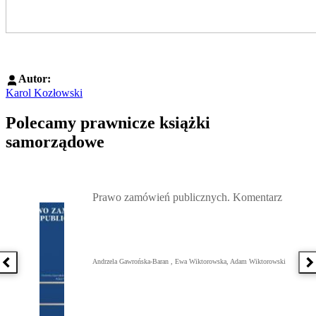
Autor:
Karol Kozłowski
Polecamy prawnicze książki
samorządowe
Przejdź do: Prawo zamówień publicznych. Komentarz, Andrzela G
Prawo zamówień publicznych. Komentarz
Andrzela Gawrońska-Baran , Ewa Wiktorowska, Adam Wiktorowski
Poprzednia książka
N