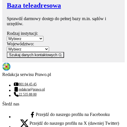
Baza teleadresowa
Sprawdź darmowy dostęp do pełnej bazy m.in. sądów i
urzędów.
Rodzaj instytucji:
Województwo:
Szukaj danych kontaktowych
Redakcja serwisu Prawo.pl
801 04 45 45
Numer telefonu:
redakcja@prawo.pl
Adres email:
22 535 88 00
Numer telefonu:
Śledź nas
Przejdź do naszego profilu na Facebooku
facebook - otwiera się w nowej karcie
Przejdź do naszego profilu na X (dawniej Twitter)
x - otwiera się w nowej karcie