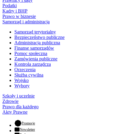
Prawnicy i sądy
Podatki
Kadry i BHP
Prawo w biznesie
Samorząd i administracja
Samorząd terytorialny
Bezpieczeństwo publiczne
Administracja publiczna
Finanse samorządów
Pomoc społeczna
Zamówienia publiczne
Kontrola zarządcza
Orzeczenia
Służba cywilna
Wojsko
Wybory
Szkoły i uczelnie
Zdrowie
Prawo dla każdego
Akty Prawne
- otwiera się w nowej karcie
Promocje
Newsletter