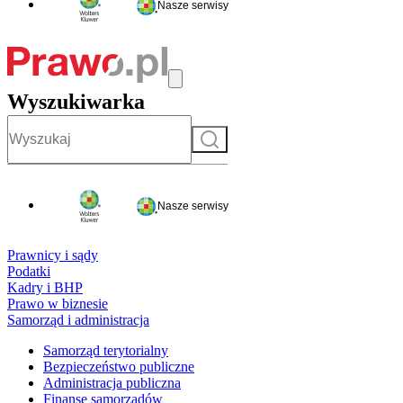
Nasze serwisy
Wyszukiwarka
Szukaj
Nasze serwisy
Prawnicy i sądy
Podatki
Kadry i BHP
Prawo w biznesie
Samorząd i administracja
Samorząd terytorialny
Bezpieczeństwo publiczne
Administracja publiczna
Finanse samorządów