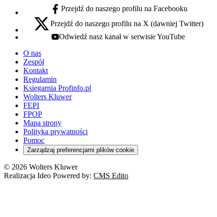
Przejdź do naszego profilu na Facebooku
facebook - otwiera się w nowej karcie
Przejdź do naszego profilu na X (dawniej Twitter)
x - otwiera się w nowej karcie
Odwiedź nasz kanał w serwisie YouTube
youtube - otwiera się w nowej karcie
O nas
Zespół
Kontakt
Regulamin
Księgarnia Profinfo.pl
Wolters Kluwer
FEPI
FPOP
Mapa strony
Polityka prywatności
Pomoc
Zarządzaj preferencjami plików cookie
© 2026 Wolters Kluwer
Realizacja Ideo Powered by:
CMS Edito