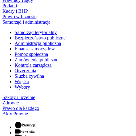
Prawnicy i sądy
Podatki
Kadry i BHP
Prawo w biznesie
Samorząd i administracja
Samorząd terytorialny
Bezpieczeństwo publiczne
Administracja publiczna
Finanse samorządów
Pomoc społeczna
Zamówienia publiczne
Kontrola zarządcza
Orzeczenia
Służba cywilna
Wojsko
Wybory
Szkoły i uczelnie
Zdrowie
Prawo dla każdego
Akty Prawne
- otwiera się w nowej karcie
Promocje
Newsletter