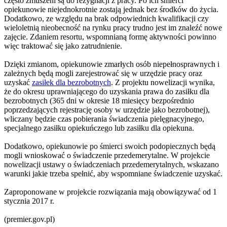
często zmuszeni są do rezygnacji z pracy. Po ich śmierci
opiekunowie niejednokrotnie zostają jednak bez środków do życia.
Dodatkowo, ze względu na brak odpowiednich kwalifikacji czy
wieloletnią nieobecność na rynku pracy trudno jest im znaleźć nowe
zajęcie. Zdaniem resortu, wspomnianą formę aktywności powinno
więc traktować się jako zatrudnienie.
Dzięki zmianom, opiekunowie zmarłych osób niepełnosprawnych i
zależnych będą mogli zarejestrować się w urzędzie pracy oraz
uzyskać
zasiłek dla bezrobotnych
. Z projektu nowelizacji wynika,
że do okresu uprawniającego do uzyskania prawa do zasiłku dla
bezrobotnych (365 dni w okresie 18 miesięcy bezpośrednio
poprzedzających rejestrację osoby w urzędzie jako bezrobotnej),
wliczany będzie czas pobierania świadczenia pielęgnacyjnego,
specjalnego zasiłku opiekuńczego lub zasiłku dla opiekuna.
Dodatkowo, opiekunowie po śmierci swoich podopiecznych będą
mogli wnioskować o świadczenie przedemerytalne. W projekcie
nowelizacji ustawy o świadczeniach przedemerytalnych, wskazano
warunki jakie trzeba spełnić, aby wspomniane świadczenie uzyskać.
Zaproponowane w projekcie rozwiązania mają obowiązywać od 1
stycznia 2017 r.
(premier.gov.pl)