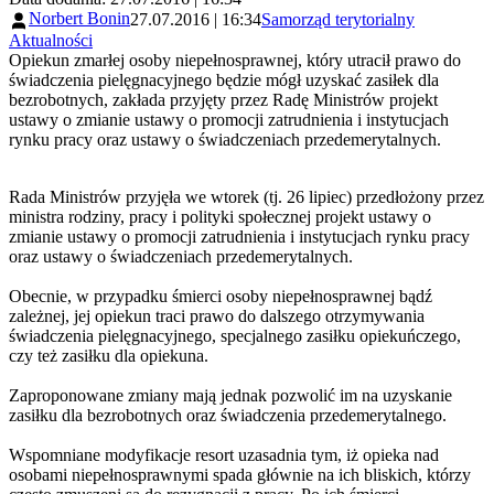
Norbert Bonin
27.07.2016 | 16:34
Samorząd terytorialny
Aktualności
Opiekun zmarłej osoby niepełnosprawnej, który utracił prawo do
świadczenia pielęgnacyjnego będzie mógł uzyskać zasiłek dla
bezrobotnych, zakłada przyjęty przez Radę Ministrów projekt
ustawy o zmianie ustawy o promocji zatrudnienia i instytucjach
rynku pracy oraz ustawy o świadczeniach przedemerytalnych.
Rada Ministrów przyjęła we wtorek (tj. 26 lipiec) przedłożony przez
ministra rodziny, pracy i polityki społecznej projekt ustawy o
zmianie ustawy o promocji zatrudnienia i instytucjach rynku pracy
oraz ustawy o świadczeniach przedemerytalnych.
Obecnie, w przypadku śmierci osoby niepełnosprawnej bądź
zależnej, jej opiekun traci prawo do dalszego otrzymywania
świadczenia pielęgnacyjnego, specjalnego zasiłku opiekuńczego,
czy też zasiłku dla opiekuna.
Zaproponowane zmiany mają jednak pozwolić im na uzyskanie
zasiłku dla bezrobotnych oraz świadczenia przedemerytalnego.
Wspomniane modyfikacje resort uzasadnia tym, iż opieka nad
osobami niepełnosprawnymi spada głównie na ich bliskich, którzy