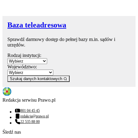
Baza teleadresowa
Sprawdź darmowy dostęp do pełnej bazy m.in. sądów i
urzędów.
Rodzaj instytucji:
Województwo:
Szukaj danych kontaktowych
Redakcja serwisu Prawo.pl
801 04 45 45
Numer telefonu:
redakcja@prawo.pl
Adres email:
22 535 88 00
Numer telefonu:
Śledź nas