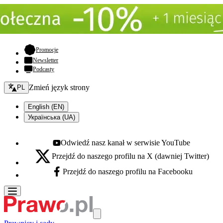
- otwiera się w nowej karcie
Promocje
Newsletter
Podcasty
Zmień język - bieżący:
Zmień język strony
PL
English (EN)
Українська (UA)
Odwiedź nasz kanał w serwisie YouTube
Youtube - otwiera się w nowej karcie
Przejdź do naszego profilu na X (dawniej Twitter)
X - otwiera się w nowej karcie
Przejdź do naszego profilu na Facebooku
Facebook - otwiera się w nowej karcie