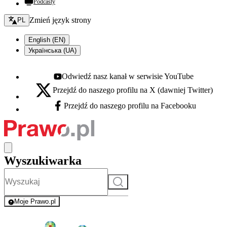
Podcasty
Zmień język - bieżący:
Zmień język strony
PL
English (EN)
Українська (UA)
Odwiedź nasz kanał w serwisie YouTube
Youtube - otwiera się w nowej karcie
Przejdź do naszego profilu na X (dawniej Twitter)
X - otwiera się w nowej karcie
Przejdź do naszego profilu na Facebooku
Facebook - otwiera się w nowej karcie
Wyszukiwarka
Szukaj
Moje Prawo.pl
- rejestracja i logowanie do serwisu