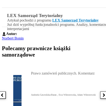
LEX Samorząd Terytorialny
Artykuł pochodzi z programu
LEX Samorząd Terytorialny
Już dziś wypróbuj funkcjonalności programu. Analizy, komentarz
interpretacjami
Autor:
Norbert Bonin
Polecamy prawnicze książki
samorządowe
Przejdź do: Prawo zamówień publicznych. Komentarz, Andrzela G
Prawo zamówień publicznych. Komentarz
Andrzela Gawrońska-Baran , Ewa Wiktorowska, Adam Wiktorowski
Poprzednia książka
N