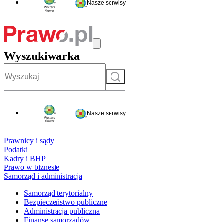
Nasze serwisy
Wyszukiwarka
Szukaj
Nasze serwisy
Prawnicy i sądy
Podatki
Kadry i BHP
Prawo w biznesie
Samorząd i administracja
Samorząd terytorialny
Bezpieczeństwo publiczne
Administracja publiczna
Finanse samorządów