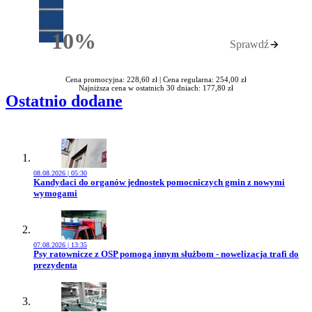
10%
Sprawdź
Rabatu
Cena promocyjna: 228,60 zł |
Cena regularna: 254,00 zł
Najniższa cena w ostatnich 30 dniach: 177,80 zł
Ostatnio dodane
08.08.2026 | 05:30
Przejdź do artykułu:
Kandydaci do organów jednostek pomocniczych gmin z nowymi
wymogami
07.08.2026 | 13:35
Przejdź do artykułu:
Psy ratownicze z OSP pomogą innym służbom - nowelizacja trafi do
prezydenta