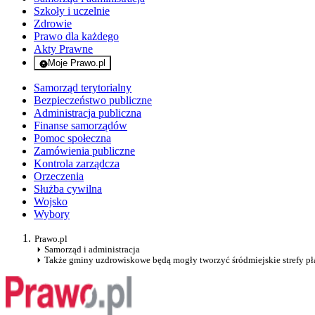
Szkoły i uczelnie
Zdrowie
Prawo dla każdego
Akty Prawne
Moje Prawo.pl
- rejestracja i logowanie do serwisu
Samorząd terytorialny
Bezpieczeństwo publiczne
Administracja publiczna
Finanse samorządów
Pomoc społeczna
Zamówienia publiczne
Kontrola zarządcza
Orzeczenia
Służba cywilna
Wojsko
Wybory
Prawo.pl
Samorząd i administracja
Także gminy uzdrowiskowe będą mogły tworzyć śródmiejskie strefy p