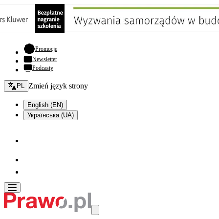
- otwiera się w nowej karcie
Promocje
Newsletter
Podcasty
Zmień język - bieżący:
Zmień język strony
PL
English (EN)
Українська (UA)