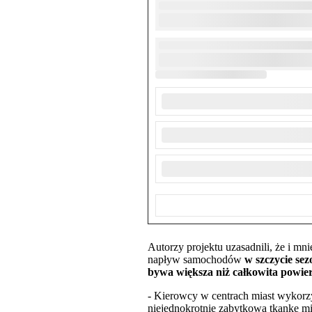
Autorzy projektu uzasadnili, że i m
napływ samochodów
w szczycie se
bywa większa niż całkowita powier
- Kierowcy w centrach miast wykorzy
niejednokrotnie zabytkową tkankę mi