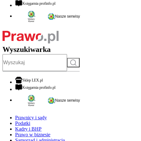
otwiera się w nowej karcie
Księgarnia profinfo.pl
Nasze serwisy
Wyszukiwarka
Szukaj
otwiera się w nowej karcie
Sklep LEX.pl
otwiera się w nowej karcie
Księgarnia profinfo.pl
Nasze serwisy
Prawnicy i sądy
Podatki
Kadry i BHP
Prawo w biznesie
Samorząd i administracja