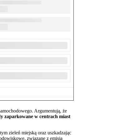
hu samochodowego. Argumentują, że
ody zaparkowane w centrach miast
tym zieleń miejską oraz uszkadzając
środowiskowe, związane z emisją