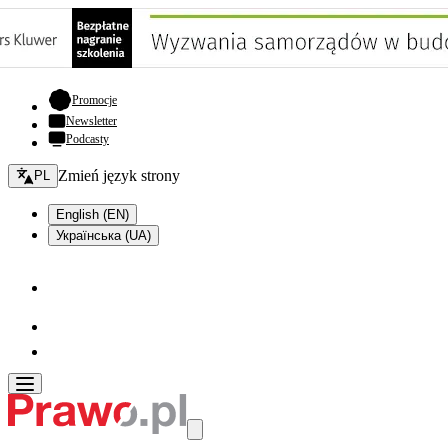
- otwiera się w nowej karcie
Promocje
Newsletter
Podcasty
Zmień język - bieżący:
Zmień język strony
PL
English (EN)
Українська (UA)