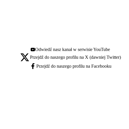
Odwiedź nasz kanał w serwisie YouTube
Youtube - otwiera się w nowej karcie
Przejdź do naszego profilu na X (dawniej Twitter)
X - otwiera się w nowej karcie
Przejdź do naszego profilu na Facebooku
Facebook - otwiera się w nowej karcie