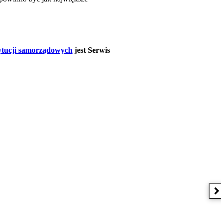
tytucji samorządowych
jest Serwis
 w nowym oknie
N