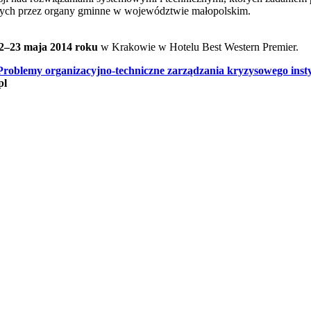
ych przez organy gminne w województwie małopolskim.
2–23 maja 2014 roku
w Krakowie w Hotelu Best Western Premier.
Problemy organizacyjno-techniczne zarządzania kryzysowego ins
pl
awrońska-Baran , Ewa Wiktorowska, Adam Wiktorowski - otwiera się