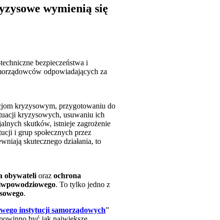
yzysowe wymienią się
techniczne bezpieczeństwa i
amorządowców odpowiadających za
tuacjom kryzysowym, przygotowaniu do
tuacji kryzysowych, usuwaniu ich
jalnych skutków, istnieje zagrożenie
tucji i grup społecznych przez
wniają skutecznego działania, to
a obywatel
i
oraz
ochrona
ciwpowodziowego
. To tylko jedno z
ysowego
.
owego instytucji samorządowych
”
 powinno być jak największe