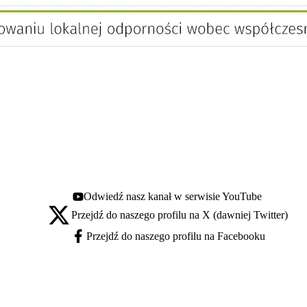
Odwiedź nasz kanał w serwisie YouTube
Youtube - otwiera się w nowej karcie
Przejdź do naszego profilu na X (dawniej Twitter)
X - otwiera się w nowej karcie
Przejdź do naszego profilu na Facebooku
Facebook - otwiera się w nowej karcie