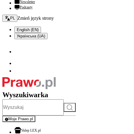
Newsletter
Podcasty
Zmień język - bieżący:
Zmień język strony
PL
English (EN)
Українська (UA)
Wyszukiwarka
Szukaj
Moje Prawo.pl
- rejestracja i logowanie do serwisu
otwiera się w nowej karcie
Sklep LEX.pl