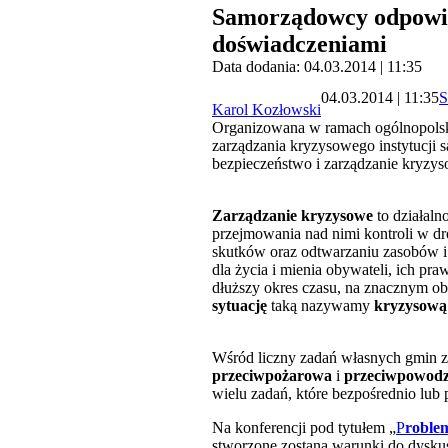
Samorządowcy odpowiad
doświadczeniami
Data dodania: 04.03.2014 | 11:35
04.03.2014 | 11:35
S
Karol Kozłowski
Organizowana w ramach ogólnopolski
zarządzania kryzysowego instytucj
bezpieczeństwo i zarządzanie kryzy
Zarządzanie kryzysowe
to działaln
przejmowania nad nimi kontroli w d
skutków oraz odtwarzaniu zasobów i i
dla życia i mienia obywateli, ich pra
dłuższy okres czasu, na znacznym obs
sytuację
taką nazywamy
kryzysową
Wśród liczny zadań własnych gmin z
przeciwpożarowa
i
przeciwpowod
wielu zadań, które bezpośrednio lub
Na konferencji pod tytułem „
P
roble
stworzone zostaną warunki do dysku