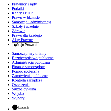
Prawnicy i sądy
Podatki
Kadry i BHP
Prawo w biznesie
Samorząd i administracja
Szkoły i uczelnie
Zdrowie
Prawo dla każdego
Akty Prawne
Moje Prawo.pl
- rejestracja i logowanie do serwisu
Samorząd terytorialny
Bezpieczeństwo publiczne
Administracja publiczna
Finanse samorządów
Pomoc społeczna
Zamówienia publiczne
Kontrola zarządcza
Orzeczenia
Służba cywilna
Wojsko
Wybory
- otwiera się w nowej karcie
Promocje