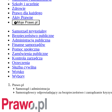
Szkoły i uczelnie
Zdrowie
Prawo dla każdego
Akty Prawne
Moje Prawo.pl
- rejestracja i logowanie do serwisu
Samorząd terytorialny
Bezpieczeństwo publiczne
Administracja publiczna
Finanse samorządów
Pomoc społeczna
Zamówienia publiczne
Kontrola zarządcza
Orzeczenia
Służba cywilna
Wojsko
Wybory
Prawo.pl
Samorząd i administracja
Samorządowcy odpowiadający za bezpieczeństwo i zarządzanie kryzy