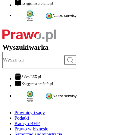
otwiera się w nowej karcie
Księgarnia profinfo.pl
Nasze serwisy
Wyszukiwarka
Szukaj
otwiera się w nowej karcie
Sklep LEX.pl
otwiera się w nowej karcie
Księgarnia profinfo.pl
Nasze serwisy
Prawnicy i sądy
Podatki
Kadry i BHP
Prawo w biznesie
Samorząd i administracja