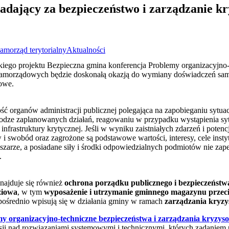
ający za bezpieczeństwo i zarządzanie kr
amorząd terytorialny
Aktualności
ego projektu Bezpieczna gmina konferencja Problemy organizacyjno-
i samorządowych będzie doskonałą okazją do wymiany doświadczeń s
sowe.
ość organów administracji publicznej polegająca na zapobieganiu sy
rodze zaplanowanych działań, reagowaniu w przypadku wystąpienia sy
nfrastruktury krytycznej. Jeśli w wyniku zaistniałych zdarzeń i potenc
w i swobód oraz zagrożone są podstawowe wartości, interesy, cele insty
zarze, a posiadane siły i środki odpowiedzialnych podmiotów nie zape
.
najduje się również
ochrona porządku publicznego i bezpieczeństw
ziowa
, w tym
wyposażenie i utrzymanie gminnego magazynu prze
 pośrednio wpisują się w działania gminy w ramach
zarządzania kryz
my organizacyjno-techniczne bezpieczeństwa i zarządzania kryzys
sji nad rozwiązaniami systemowymi i technicznymi, których zadaniem