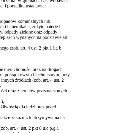
 i porządku w gminach. Ustawodawca
ci i porządku ustanawia:
a odpadów komunalnych lub
 i chemikalia, zużyte baterie i
ny, odpady zielone oraz odpady
episach wydanych na podstawie art.
o (zob. art. 4 ust. 2 pkt 1 lit. b
e nieruchomości oraz na drogach
ym, porządkowym i technicznym, przy
ych źródłach (zob. art. 4 ust. 2
;
mości oraz z terenów przeznaczonych
.);
liwością dla ludzi oraz przed
 także zakazu ich utrzymywania na
 art. 4 ust. 2 pkt 8 u.c.p.g.).