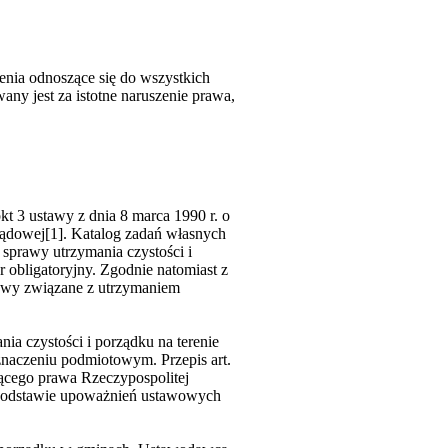
enia odnoszące się do wszystkich
any jest za istotne naruszenie prawa,
kt 3 ustawy z dnia 8 marca 1990 r. o
ądowej[1]. Katalog zadań własnych
 sprawy utrzymania czystości i
er obligatoryjny. Zgodnie natomiast z
prawy związane z utrzymaniem
ia czystości i porządku na terenie
naczeniu podmiotowym. Przepis art.
ącego prawa Rzeczypospolitej
 na podstawie upoważnień ustawowych