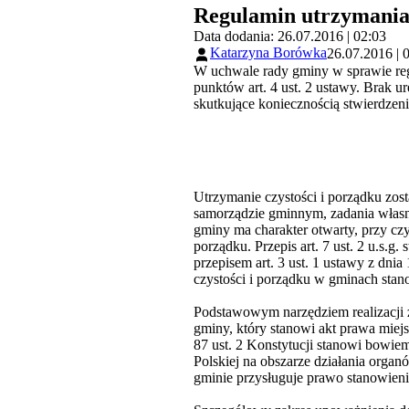
Regulamin utrzymania 
Data dodania: 26.07.2016 | 02:03
Katarzyna Borówka
26.07.2016 | 
W uchwale rady gminy w sprawie regu
punktów art. 4 ust. 2 ustawy. Brak u
skutkujące koniecznością stwierdzen
Utrzymanie czystości i porządku zost
samorządzie gminnym, zadania własn
gminy ma charakter otwarty, przy cz
porządku. Przepis art. 7 ust. 2 u.s.g
przepisem art. 3 ust. 1 ustawy z dni
czystości i porządku w gminach sta
Podstawowym narzędziem realizacji za
gminy, który stanowi akt prawa mie
87 ust. 2 Konstytucji stanowi bowi
Polskiej na obszarze działania organ
gminie przysługuje prawo stanowien