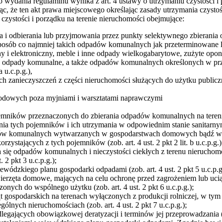
 wydania regulaminu wynika z art. 4 ustawy o utrzymaniu czystości
ąc, że ten akt prawa miejscowego określając zasady utrzymania czystoś
czystości i porządku na terenie nieruchomości obejmujące:
ia i odbierania lub przyjmowania przez punkty selektywnego zbierani
sób co najmniej takich odpadów komunalnych jak przeterminowane leki
ny i elektroniczny, meble i inne odpady wielkogabarytowe, zużyte opo
 odpady komunalne, a także odpadów komunalnych określonych w prz
a u.c.p.g.),
ych zanieczyszczeń z części nieruchomości służących do użytku publiczneg
odowych poza myjniami i warsztatami naprawczymi
jemników przeznaczonych do zbierania odpadów komunalnych na tereni
ia tych pojemników i ich utrzymania w odpowiednim stanie sanitarn
adów komunalnych wytwarzanych w gospodarstwach domowych bądź w inn
 korzystających z tych pojemników (zob. art. 4 ust. 2 pkt 2 lit. b u.c.p.g.)
a się odpadów komunalnych i nieczystości ciekłych z terenu nierucho
 2 pkt 3 u.c.p.g.);
ódzkiego planu gospodarki odpadami (zob. art. 4 ust. 2 pkt 5 u.c.p.g
erzęta domowe, mających na celu ochronę przed zagrożeniem lub uciąż
nych do wspólnego użytku (zob. art. 4 ust. 2 pkt 6 u.c.p.g.);
gospodarskich na terenach wyłączonych z produkcji rolniczej, w tym
ólnych nieruchomościach (zob. art. 4 ust. 2 pkt 7 u.c.p.g.);
gających obowiązkowej deratyzacji i terminów jej przeprowadzania (zob.