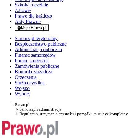
Szkoły i uczelnie
Zdrowie
Prawo dla każdego
Akty Prawne
Moje Prawo.pl
- rejestracja i logowanie do serwisu
Samorząd terytorialny
Bezpieczeństwo publiczne
Administracja publiczna
Finanse samorządów
Pomoc społeczna
Zamówienia publiczne
Kontrola zarządcza
Orzeczenia
Służba cywilna
Wojsko
Wybory
Prawo.pl
Samorząd i administracja
Regulamin utrzymania czystości i porządku musi być kompletny