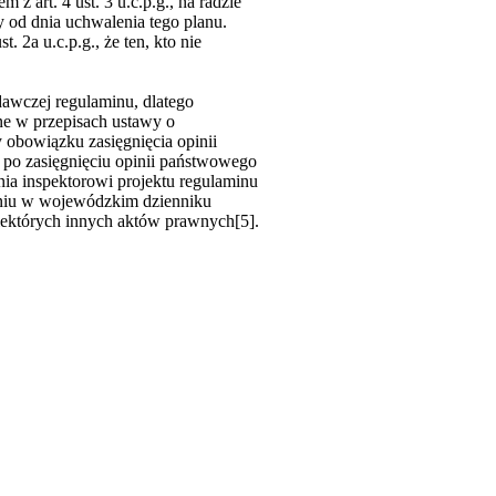
 art. 4 ust. 3 u.c.p.g., na radzie
 od dnia uchwalenia tego planu.
2a u.c.p.g., że ten, kto nie
dawczej regulaminu, dlatego
ne w przepisach ustawy o
obowiązku zasięgnięcia opinii
 po zasięgnięciu opinii państwowego
a inspektorowi projektu regulaminu
eniu w wojewódzkim dzienniku
niektórych innych aktów prawnych[5].