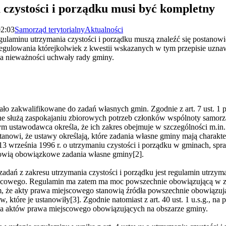
czystości i porządku musi być kompletny
02:03
Samorząd terytorialny
Aktualności
laminu utrzymania czystości i porządku muszą znaleźć się postanowi
regulowania którejkolwiek z kwestii wskazanych w tym przepisie uznaw
ia nieważności uchwały rady gminy.
ało zakwalifikowane do zadań własnych gmin. Zgodnie z art. 7 ust. 1 p
e służą zaspokajaniu zbiorowych potrzeb członków wspólnoty samorz
ym ustawodawca określa, że ich zakres obejmuje w szczególności m.in.
. stanowi, że ustawy określają, które zadania własne gminy mają charakt
a 13 września 1996 r. o utrzymaniu czystości i porządku w gminach, s
nowią obowiązkowe zadania własne gminy[2].
dań z zakresu utrzymania czystości i porządku jest regulamin utrzyman
jscowego. Regulamin ma zatem ma moc powszechnie obowiązującą w z
em, że akty prawa miejscowego stanowią źródła powszechnie obowiązuj
ów, które je ustanowiły[3]. Zgodnie natomiast z art. 40 ust. 1 u.s.g.,
ia aktów prawa miejscowego obowiązujących na obszarze gminy.