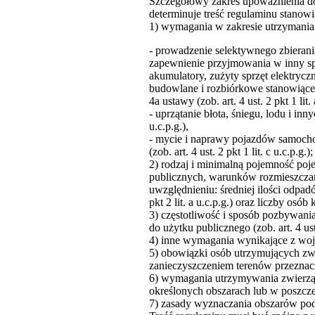
Szczegółowy zakres upoważnienia do
determinuje treść regulaminu stanowi
1) wymagania w zakresie utrzymania 
- prowadzenie selektywnego zbieran
zapewnienie przyjmowania w inny spo
akumulatory, zużyty sprzęt elektrycz
budowlane i rozbiórkowe stanowiące
4a ustawy (zob. art. 4 ust. 2 pkt 1 lit. 
- uprzątanie błota, śniegu, lodu i inn
u.c.p.g.),
- mycie i naprawy pojazdów samoch
(zob. art. 4 ust. 2 pkt 1 lit. c u.c.p.g.);
2) rodzaj i minimalną pojemność po
publicznych, warunków rozmieszczan
uwzględnieniu: średniej ilości odp
pkt 2 lit. a u.c.p.g.) oraz liczby osób
3) częstotliwość i sposób pozbywani
do użytku publicznego (zob. art. 4 ust.
4) inne wymagania wynikające z wojew
5) obowiązki osób utrzymujących zwi
zanieczyszczeniem terenów przeznaczo
6) wymagania utrzymywania zwierząt 
określonych obszarach lub w poszczeg
7) zasady wyznaczania obszarów podle