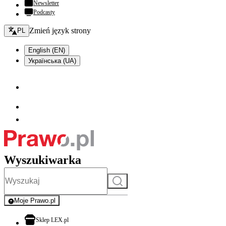
Newsletter
Podcasty
Zmień język - bieżący:
Zmień język strony
PL
English (EN)
Українська (UA)
Wyszukiwarka
Szukaj
Moje Prawo.pl
- rejestracja i logowanie do serwisu
otwiera się w nowej karcie
Sklep LEX.pl