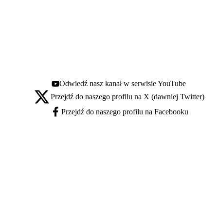
Odwiedź nasz kanał w serwisie YouTube
Youtube - otwiera się w nowej karcie
Przejdź do naszego profilu na X (dawniej Twitter)
X - otwiera się w nowej karcie
Przejdź do naszego profilu na Facebooku
Facebook - otwiera się w nowej karcie