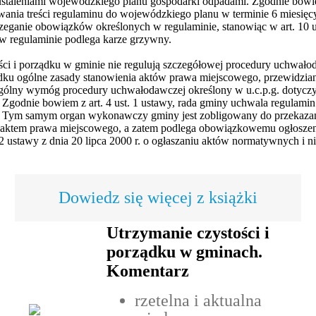
staleniami wojewódzkiego planu gospodarki odpadami. Zgodnie bowiem z
nia treści regulaminu do wojewódzkiego planu w terminie 6 miesięcy
ganie obowiązków określonych w regulaminie, stanowiąc w art. 10 ust. 
 regulaminie podlega karze grzywny.
ści i porządku w gminie nie regulują szczegółowej procedury uchwało
dku ogólne zasady stanowienia aktów prawa miejscowego, przewidzia
ólny wymóg procedury uchwałodawczej określony w u.c.p.g. dotyczy 
 Zgodnie bowiem z art. 4 ust. 1 ustawy, rada gminy uchwala regulamin
. Tym samym organ wykonawczy gminy jest zobligowany do przekazani
st aktem prawa miejscowego, a zatem podlega obowiązkowemu ogłosz
2 ustawy z dnia 20 lipca 2000 r. o ogłaszaniu aktów normatywnych i 
Dowiedz się więcej z książki
Utrzymanie czystości i
porządku w gminach.
Komentarz
rzetelna i aktualna