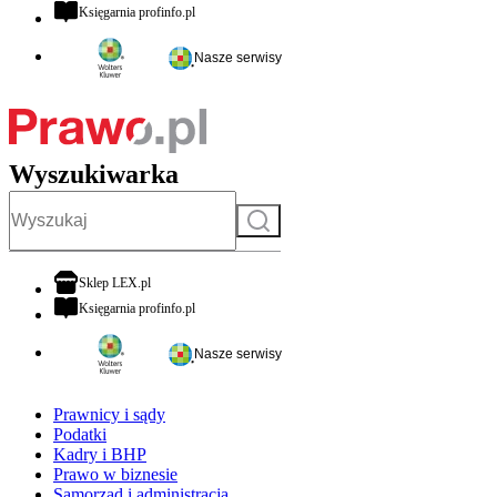
otwiera się w nowej karcie
Księgarnia profinfo.pl
Nasze serwisy
Wyszukiwarka
Szukaj
otwiera się w nowej karcie
Sklep LEX.pl
otwiera się w nowej karcie
Księgarnia profinfo.pl
Nasze serwisy
Prawnicy i sądy
Podatki
Kadry i BHP
Prawo w biznesie
Samorząd i administracja