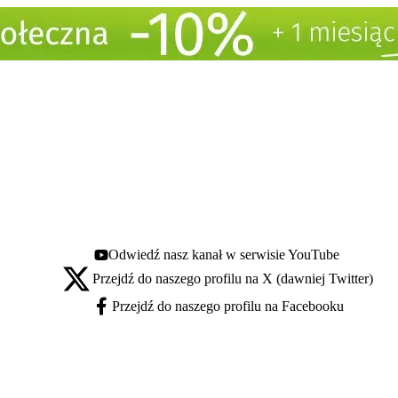
Odwiedź nasz kanał w serwisie YouTube
Youtube - otwiera się w nowej karcie
Przejdź do naszego profilu na X (dawniej Twitter)
X - otwiera się w nowej karcie
Przejdź do naszego profilu na Facebooku
Facebook - otwiera się w nowej karcie