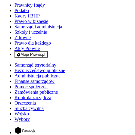
Prawnicy i sądy
Podatki
Kadry i BHP
Prawo w biznesie
Samorząd i administracja
Szkoły i uczelnie
Zdrowie
Prawo dla każdego
Akty Prawne
Moje Prawo.pl
- rejestracja i logowanie do serwisu
Samorząd terytorialny
Bezpieczeństwo publiczne
Administracja publiczna
Finanse samorządów
Pomoc społeczna
Zamówienia publiczne
Kontrola zarządcza
Orzeczenia
Służba cywilna
Wojsko
Wybory
- otwiera się w nowej karcie
Promocje