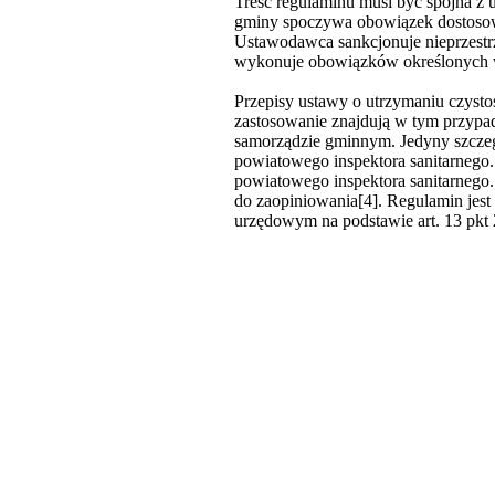
Treść regulaminu musi być spójna z u
gminy spoczywa obowiązek dostosowa
Ustawodawca sankcjonuje nieprzestrze
wykonuje obowiązków określonych w
Przepisy ustawy o utrzymaniu czysto
zastosowanie znajdują w tym przypa
samorządzie gminnym. Jedyny szczeg
powiatowego inspektora sanitarnego.
powiatowego inspektora sanitarnego
do zaopiniowania[4]. Regulamin je
urzędowym na podstawie art. 13 pkt 