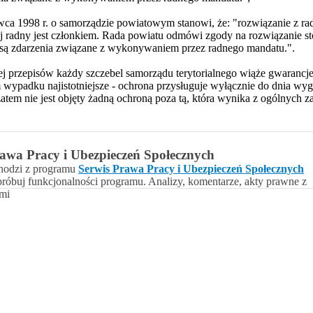
zerwca 1998 r. o samorządzie powiatowym stanowi, że: "rozwiązanie z
ej radny jest członkiem. Rada powiatu odmówi zgody na rozwiązanie st
 są zdarzenia związane z wykonywaniem przez radnego mandatu.".
j przepisów każdy szczebel samorządu terytorialnego wiąże gwarancje 
m wypadku najistotniejsze - ochrona przysługuje wyłącznie do dnia wyg
tem nie jest objęty żadną ochroną poza tą, która wynika z ogólnych zas
awa Pracy i Ubezpieczeń Społecznych
hodzi z programu
Serwis Prawa Pracy i Ubezpieczeń Społecznych
próbuj funkcjonalności programu. Analizy, komentarze, akty prawne z
ami
awrońska-Baran , Ewa Wiktorowska, Adam Wiktorowski - otwiera się