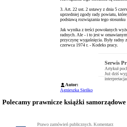
3. Art. 22 ust. 2 ustawy z dnia 5 c
uprzedniej zgody rady powiatu, któr
podstawą rozwiązania tego stosunku
Jak wynika z treści powołanych wyże
radnych. Ale - i to jest w omawiany
przyczynę wygaśnięcia. Były radny za
czerwca 1974 r. - Kodeks pracy.
Serwis Pr
Artykuł poc
Już dziś wy
interpretacj
Autor:
Agnieszka Sieńko
Polecamy prawnicze książki samorządowe
Przejdź do: Prawo zamówień publicznych. Komentarz, Andrzela G
Prawo zamówień publicznych. Komentarz