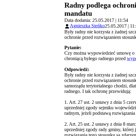
Radny podlega ochroni
mandatu
Data dodania: 25.05.2017 | 11:54
Agnieszka Sieńko
25.05.2017 | 11
Były radny nie korzysta z żadnej s
ochronie przed rozwiązaniem stosunk
Pytanie:
Czy można wypowiedzieć umowę o pra
chroniącą byłego radnego przed
wyp
Odpowiedź:
Były radny nie korzysta z żadnej s
ochronie przed rozwiązaniem stosunk
samorządu terytorialnego chodzi, dla
radnego. I tak ochronę przewidują:
1. Art. 27 ust. 2 ustawy z dnia 5 c
uprzedniej zgody sejmiku województ
radnym, jeżeli podstawą rozwiązania
2. Art. 25 ust. 2 ustawy z dnia 8 m
uprzedniej zgody rady gminy, której
rozwiązania tego stosunku są zdarz