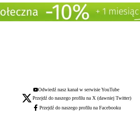
Odwiedź nasz kanał w serwisie YouTube
Youtube - otwiera się w nowej karcie
Przejdź do naszego profilu na X (dawniej Twitter)
X - otwiera się w nowej karcie
Przejdź do naszego profilu na Facebooku
Facebook - otwiera się w nowej karcie