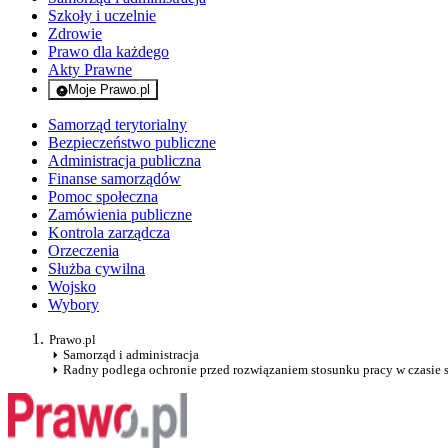
Szkoły i uczelnie
Zdrowie
Prawo dla każdego
Akty Prawne
Moje Prawo.pl
- rejestracja i logowanie do serwisu
Samorząd terytorialny
Bezpieczeństwo publiczne
Administracja publiczna
Finanse samorządów
Pomoc społeczna
Zamówienia publiczne
Kontrola zarządcza
Orzeczenia
Służba cywilna
Wojsko
Wybory
Prawo.pl
Samorząd i administracja
Radny podlega ochronie przed rozwiązaniem stosunku pracy w czasie