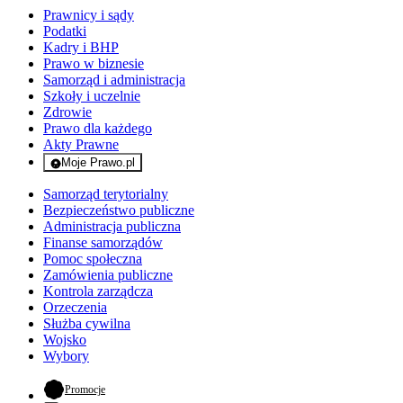
Prawnicy i sądy
Podatki
Kadry i BHP
Prawo w biznesie
Samorząd i administracja
Szkoły i uczelnie
Zdrowie
Prawo dla każdego
Akty Prawne
Moje Prawo.pl
- rejestracja i logowanie do serwisu
Samorząd terytorialny
Bezpieczeństwo publiczne
Administracja publiczna
Finanse samorządów
Pomoc społeczna
Zamówienia publiczne
Kontrola zarządcza
Orzeczenia
Służba cywilna
Wojsko
Wybory
- otwiera się w nowej karcie
Promocje