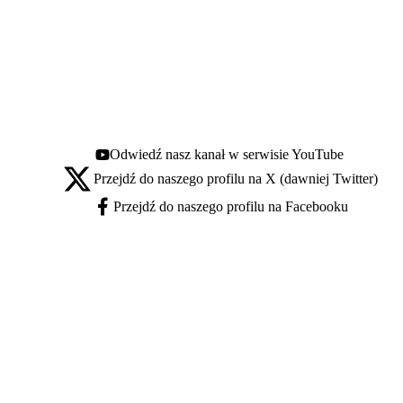
Odwiedź nasz kanał w serwisie YouTube
Youtube - otwiera się w nowej karcie
Przejdź do naszego profilu na X (dawniej Twitter)
X - otwiera się w nowej karcie
Przejdź do naszego profilu na Facebooku
Facebook - otwiera się w nowej karcie