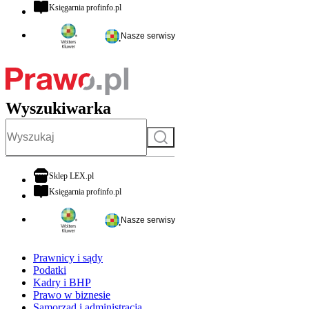
otwiera się w nowej karcie
Księgarnia profinfo.pl
Nasze serwisy
Wyszukiwarka
Szukaj
otwiera się w nowej karcie
Sklep LEX.pl
otwiera się w nowej karcie
Księgarnia profinfo.pl
Nasze serwisy
Prawnicy i sądy
Podatki
Kadry i BHP
Prawo w biznesie
Samorząd i administracja