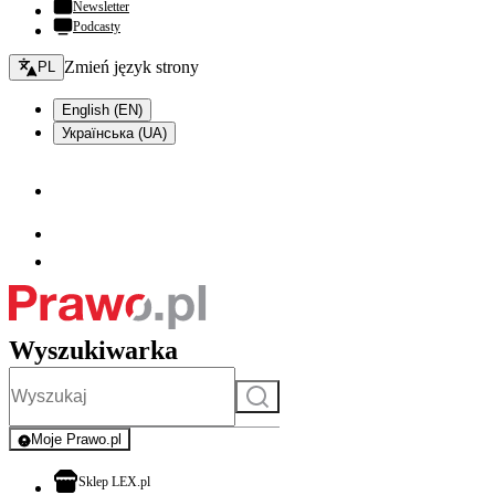
Newsletter
Podcasty
Zmień język - bieżący:
Zmień język strony
PL
English (EN)
Українська (UA)
Wyszukiwarka
Szukaj
Moje Prawo.pl
- rejestracja i logowanie do serwisu
otwiera się w nowej karcie
Sklep LEX.pl