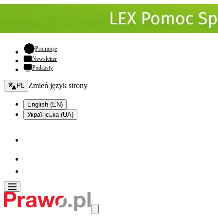
- otwiera się w nowej karcie
Promocje
Newsletter
Podcasty
Zmień język - bieżący:
Zmień język strony
PL
English (EN)
Українська (UA)