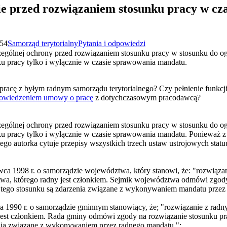
e przed rozwiązaniem stosunku pracy w cz
:54
Samorząd terytorialny
Pytania i odpowiedzi
zczególnej ochrony przed rozwiązaniem stosunku pracy w stosunku do 
u pracy tylko i wyłącznie w czasie sprawowania mandatu.
cę z byłym radnym samorządu terytorialnego? Czy pełnienie funkcji b
owiedzeniem umowy o pracę
z dotychczasowym pracodawcą?
zczególnej ochrony przed rozwiązaniem stosunku pracy w stosunku do 
u pracy tylko i wyłącznie w czasie sprawowania mandatu. Ponieważ z p
tego autorka cytuje przepisy wszystkich trzech ustaw ustrojowych stat
zerwca 1998 r. o samorządzie województwa, który stanowi, że: "rozwią
wa, którego radny jest członkiem. Sejmik województwa odmówi zgody
 tego stosunku są zdarzenia związane z wykonywaniem mandatu przez 
arca 1990 r. o samorządzie gminnym stanowiący, że; "rozwiązanie z ra
 jest członkiem. Rada gminy odmówi zgody na rozwiązanie stosunku pr
enia związane z wykonywaniem przez radnego mandatu.";