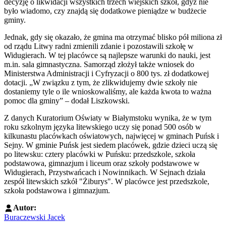
decyzję o likwidacji wszystkich trzech wiejskich szkół, gdyż nie
było wiadomo, czy znajdą się dodatkowe pieniądze w budżecie
gminy.
Jednak, gdy się okazało, że gmina ma otrzymać blisko pół miliona zł
od rządu Litwy radni zmienili zdanie i pozostawili szkołę w
Widugierach. W tej placówce są najlepsze warunki do nauki, jest
m.in. sala gimnastyczna. Samorząd złożył także wniosek do
Ministerstwa Administracji i Cyfryzacji o 800 tys. zł dodatkowej
dotacji. „W związku z tym, że zlikwidujemy dwie szkoły nie
dostaniemy tyle o ile wnioskowaliśmy, ale każda kwota to ważna
pomoc dla gminy” – dodał Liszkowski.
Z danych Kuratorium Oświaty w Białymstoku wynika, że w tym
roku szkolnym języka litewskiego uczy się ponad 500 osób w
kilkunastu placówkach oświatowych, najwięcej w gminach Puńsk i
Sejny. W gminie Puńsk jest siedem placówek, gdzie dzieci uczą się
po litewsku: cztery placówki w Puńsku: przedszkole, szkoła
podstawowa, gimnazjum i liceum oraz szkoły podstawowe w
Widugierach, Przystwańcach i Nowinnikach. W Sejnach działa
zespół litewskich szkół "Żiburys". W placówce jest przedszkole,
szkoła podstawowa i gimnazjum.
Autor:
Buraczewski Jacek