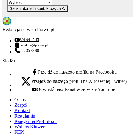
Szukaj danych kontaktowych
Redakcja serwisu Prawo.pl
801 04 45 45
Numer telefonu:
redakcja@prawo.pl
Adres email:
22 535 88 00
Numer telefonu:
Śledź nas
Przejdź do naszego profilu na Facebooku
facebook - otwiera się w nowej karcie
Przejdź do naszego profilu na X (dawniej Twitter)
x - otwiera się w nowej karcie
Odwiedź nasz kanał w serwisie YouTube
youtube - otwiera się w nowej karcie
O nas
Zespół
Kontakt
Regulamin
Księgarnia Profinfo.pl
Wolters Kluwer
FEPI