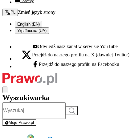
Podcasty
Zmień język - bieżący:
Zmień język strony
PL
English (EN)
Українська (UA)
Odwiedź nasz kanał w serwisie YouTube
Youtube - otwiera się w nowej karcie
Przejdź do naszego profilu na X (dawniej Twitter)
X - otwiera się w nowej karcie
Przejdź do naszego profilu na Facebooku
Facebook - otwiera się w nowej karcie
Wyszukiwarka
Szukaj
Moje Prawo.pl
- rejestracja i logowanie do serwisu