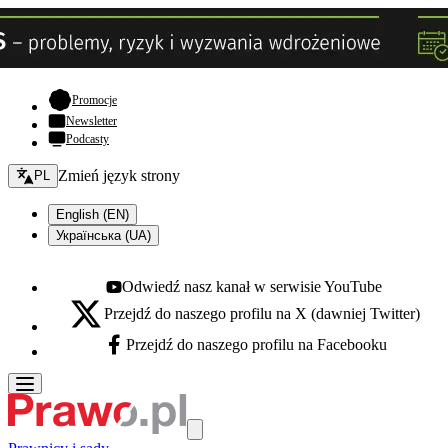
- otwiera się w nowej karcie
Promocje
Newsletter
Podcasty
Zmień język - bieżący:
Zmień język strony
PL
English (EN)
Українська (UA)
Odwiedź nasz kanał w serwisie YouTube
Youtube - otwiera się w nowej karcie
Przejdź do naszego profilu na X (dawniej Twitter)
X - otwiera się w nowej karcie
Przejdź do naszego profilu na Facebooku
Facebook - otwiera się w nowej karcie