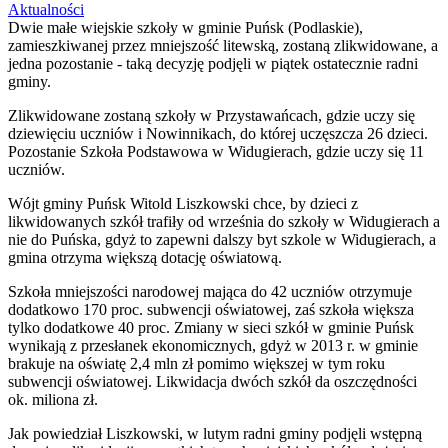
Aktualności
Dwie małe wiejskie szkoły w gminie Puńsk (Podlaskie),
zamieszkiwanej przez mniejszość litewską, zostaną zlikwidowane, a
jedna pozostanie - taką decyzję podjęli w piątek ostatecznie radni
gminy.
Zlikwidowane zostaną szkoły w Przystawańcach, gdzie uczy się
dziewięciu uczniów i Nowinnikach, do której uczęszcza 26 dzieci.
Pozostanie Szkoła Podstawowa w Widugierach, gdzie uczy się 11
uczniów.
Wójt gminy Puńsk Witold Liszkowski chce, by dzieci z
likwidowanych szkół trafiły od września do szkoły w Widugierach a
nie do Puńska, gdyż to zapewni dalszy byt szkole w Widugierach, a
gmina otrzyma większą dotację oświatową.
Szkoła mniejszości narodowej mająca do 42 uczniów otrzymuje
dodatkowo 170 proc. subwencji oświatowej, zaś szkoła większa
tylko dodatkowe 40 proc. Zmiany w sieci szkół w gminie Puńsk
wynikają z przesłanek ekonomicznych, gdyż w 2013 r. w gminie
brakuje na oświatę 2,4 mln zł pomimo większej w tym roku
subwencji oświatowej. Likwidacja dwóch szkół da oszczędności
ok. miliona zł.
Jak powiedział Liszkowski, w lutym radni gminy podjęli wstępną