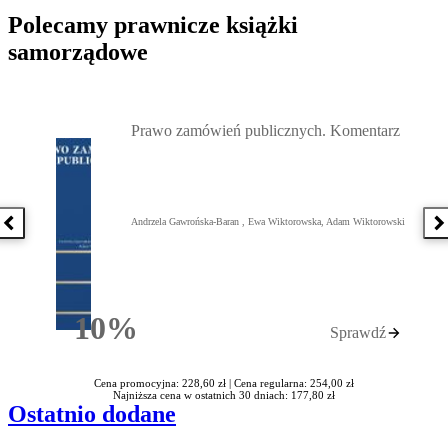
Polecamy prawnicze książki
samorządowe
Przejdź do: Prawo zamówień publicznych. Komentarz, Andrzela G
Prawo zamówień publicznych. Komentarz
Andrzela Gawrońska-Baran , Ewa Wiktorowska, Adam Wiktorowski
Poprzednia książka
N
10%
Sprawdź
Rabatu
Cena promocyjna: 228,60 zł |
Cena regularna: 254,00 zł
Najniższa cena w ostatnich 30 dniach: 177,80 zł
Ostatnio dodane