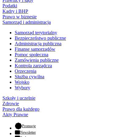
Prawnicy i sądy
Podatki
Kadry i BHP
Prawo w biznesie
Samorząd i administracja
Samorząd terytorialny
Bezpieczeństwo publiczne
Administracja publiczna
Finanse samorządów
Pomoc społeczna
Zamówienia publiczne
Kontrola zarządcza
Orzeczenia
Służba cywilna
Wojsko
Wybory
Szkoły i uczelnie
Zdrowie
Prawo dla każdego
Akty Prawne
- otwiera się w nowej karcie
Promocje
Newsletter