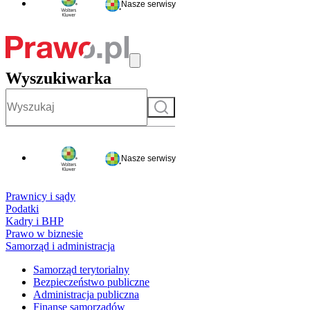
Nasze serwisy
Wyszukiwarka
Szukaj
Nasze serwisy
Prawnicy i sądy
Podatki
Kadry i BHP
Prawo w biznesie
Samorząd i administracja
Samorząd terytorialny
Bezpieczeństwo publiczne
Administracja publiczna
Finanse samorządów