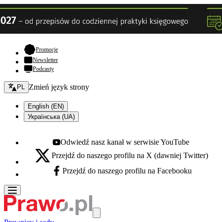
- otwiera się w nowej karcie
Promocje
Newsletter
Podcasty
Zmień język - bieżący:
Zmień język strony
PL
English (EN)
Українська (UA)
Odwiedź nasz kanał w serwisie YouTube
Youtube - otwiera się w nowej karcie
Przejdź do naszego profilu na X (dawniej Twitter)
X - otwiera się w nowej karcie
Przejdź do naszego profilu na Facebooku
Facebook - otwiera się w nowej karcie