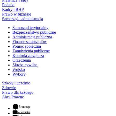
Prawnicy i sądy
Podatki
Kadry i BHP
Prawo w biznesie
Samorząd i administracja
Samorząd terytorialny
Bezpieczeństwo publiczne
Administracja publiczna
Finanse samorządów
Pomoc społeczna
Zamówienia publiczne
Kontrola zarządcza
Orzeczenia
Służba cywilna
Wojsko
Wybory
Szkoły i uczelnie
Zdrowie
Prawo dla każdego
Akty Prawne
- otwiera się w nowej karcie
Promocje
Newsletter