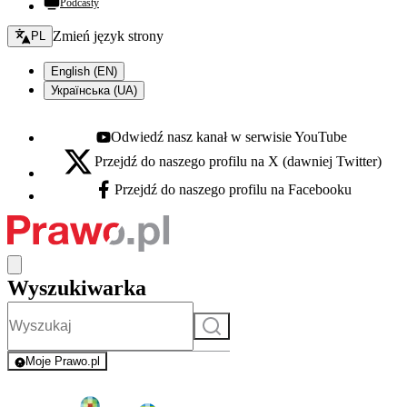
Podcasty
Zmień język - bieżący:
Zmień język strony
PL
English (EN)
Українська (UA)
Odwiedź nasz kanał w serwisie YouTube
Youtube - otwiera się w nowej karcie
Przejdź do naszego profilu na X (dawniej Twitter)
X - otwiera się w nowej karcie
Przejdź do naszego profilu na Facebooku
Facebook - otwiera się w nowej karcie
Wyszukiwarka
Szukaj
Moje Prawo.pl
- rejestracja i logowanie do serwisu