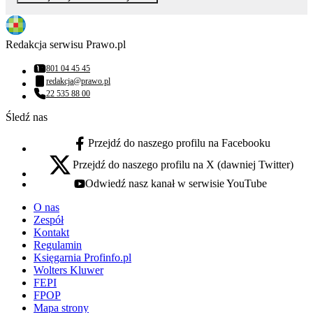
Redakcja serwisu Prawo.pl
801 04 45 45
Numer telefonu:
redakcja@prawo.pl
Adres email:
22 535 88 00
Numer telefonu:
Śledź nas
Przejdź do naszego profilu na Facebooku
facebook - otwiera się w nowej karcie
Przejdź do naszego profilu na X (dawniej Twitter)
x - otwiera się w nowej karcie
Odwiedź nasz kanał w serwisie YouTube
youtube - otwiera się w nowej karcie
O nas
Zespół
Kontakt
Regulamin
Księgarnia Profinfo.pl
Wolters Kluwer
FEPI
FPOP
Mapa strony