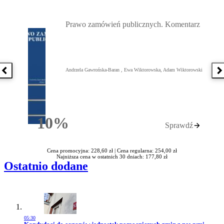
Przejdź do: Prawo zamówień publicznych. Komentarz, Andrzela G
Prawo zamówień publicznych. Komentarz
Andrzela Gawrońska-Baran , Ewa Wiktorowska, Adam Wiktorowski
Poprzednia książka
N
10%
Sprawdź
Rabatu
Cena promocyjna: 228,60 zł |
Cena regularna: 254,00 zł
Najniższa cena w ostatnich 30 dniach: 177,80 zł
Ostatnio dodane
05:30
Przejdź do artykułu: