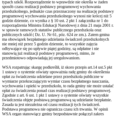
typach szkół. Rozporządzenie to wprawdzie nie określa w żaden
sposób czasu realizacji podstawy programowej wychowania
przedszkolnego, jednakże czas przeznaczony na realizację podstawy
programowej wychowania przedszkolnego wynosi nie krócej niż 5
godzin dziennie, co wynika z § 10 ust. 2 pkt 1 załącznika nr 1 do
rozporządzenia Ministra Edukacji Narodowej z dnia 21 maja 2001 r.
w sprawie ramowych statutów publicznego przedszkola oraz
publicznych szkół ( Dz. U. Nr 61, póz. 624 ze zm.). Zatem gmina
ma obowiązek bezpłatnego udzielania świadczeń przedszkolnych
nie mniej niż przez 5 godzin dziennie, to wszystkie zajęcia
odbywające się po upływie piątej godziny, są odpłatne i nie
stanowią już realizacji podstawy programowej, mimo, że
przedmiotowo odpowiadają jej uregulowaniom.
WSA rozpatrując skargę podkreślił, iż skoro przepis art.14 ust.5 pkt
1 ustawy o systemie oświaty upoważnia radę gminy do określenia
opłat za świadczenia udzielane przez przedszkola publiczne w
wymiarze przekraczającym wymiar czasu bezpłatnego nauczania,
wychowania i opieki w przedszkolu, to rada gminy nie może ustalać
opłat za świadczenia ponad czas realizacji podstawy programowej.
Zgodnie z art. 6 ust. 1 pkt 1 ustawy o systemie oświaty wszystkie
świadczenia objęte podstawą programową są udzielanie bezpłatnie.
Zasada ta jest niezależna od czasu realizacji tych świadczeń.
Podstawa programowa nie ogranicza czasu ich trwania. W opinii
WSA organ stanowiący gminy bezpodstawnie połączył zakres