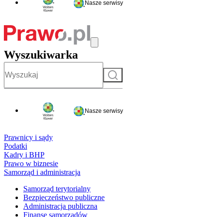
Nasze serwisy
Wyszukiwarka
Szukaj
Nasze serwisy
Prawnicy i sądy
Podatki
Kadry i BHP
Prawo w biznesie
Samorząd i administracja
Samorząd terytorialny
Bezpieczeństwo publiczne
Administracja publiczna
Finanse samorządów