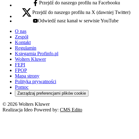
Przejdź do naszego profilu na Facebooku
facebook - otwiera się w nowej karcie
Przejdź do naszego profilu na X (dawniej Twitter)
x - otwiera się w nowej karcie
Odwiedź nasz kanał w serwisie YouTube
youtube - otwiera się w nowej karcie
O nas
Zespół
Kontakt
Regulamin
Księgarnia Profinfo.pl
Wolters Kluwer
FEPI
FPOP
Mapa strony
Polityka prywatności
Pomoc
Zarządzaj preferencjami plików cookie
© 2026 Wolters Kluwer
Realizacja Ideo Powered by:
CMS Edito