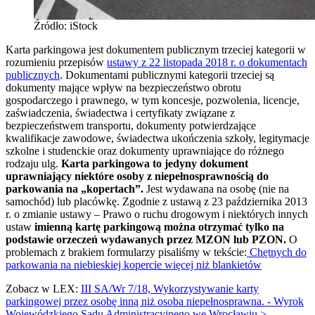
Źródło: iStock
Karta parkingowa jest dokumentem publicznym trzeciej kategorii w
rozumieniu przepisów
ustawy z 22 listopada 2018 r. o dokumentach
publicznych
. Dokumentami publicznymi kategorii trzeciej są
dokumenty mające wpływ na bezpieczeństwo obrotu
gospodarczego i prawnego, w tym koncesje, pozwolenia, licencje,
zaświadczenia, świadectwa i certyfikaty związane z
bezpieczeństwem transportu, dokumenty potwierdzające
kwalifikacje zawodowe, świadectwa ukończenia szkoły, legitymacje
szkolne i studenckie oraz dokumenty uprawniające do różnego
rodzaju ulg.
Karta parkingowa to jedyny dokument
uprawniający niektóre osoby z niepełnosprawnością do
parkowania na „kopertach”.
Jest wydawana na osobę (nie na
samochód) lub placówkę. Zgodnie z ustawą z 23 października 2013
r. o zmianie ustawy – Prawo o ruchu drogowym i niektórych innych
ustaw
imienną kartę parkingową można otrzymać tylko na
podstawie orzeczeń wydawanych przez MZON lub PZON.
O
problemach z brakiem formularzy pisaliśmy w tekście:
Chętnych do
parkowania na niebieskiej kopercie więcej niż blankietów
Zobacz w LEX:
III SA/Wr 7/18, Wykorzystywanie karty
parkingowej przez osobę inną niż osoba niepełnosprawna. - Wyrok
Wojewódzkiego Sądu Administracyjnego we Wrocławiu >