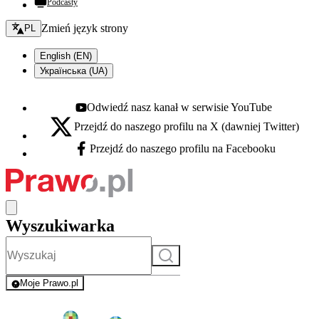
Podcasty
Zmień język - bieżący:
Zmień język strony
PL
English (EN)
Українська (UA)
Odwiedź nasz kanał w serwisie YouTube
Youtube - otwiera się w nowej karcie
Przejdź do naszego profilu na X (dawniej Twitter)
X - otwiera się w nowej karcie
Przejdź do naszego profilu na Facebooku
Facebook - otwiera się w nowej karcie
Wyszukiwarka
Szukaj
Moje Prawo.pl
- rejestracja i logowanie do serwisu