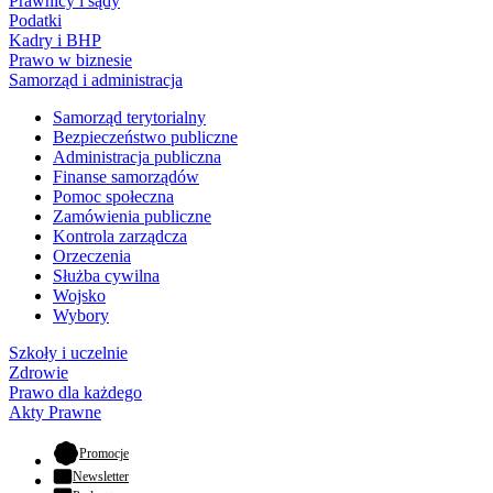
Prawnicy i sądy
Podatki
Kadry i BHP
Prawo w biznesie
Samorząd i administracja
Samorząd terytorialny
Bezpieczeństwo publiczne
Administracja publiczna
Finanse samorządów
Pomoc społeczna
Zamówienia publiczne
Kontrola zarządcza
Orzeczenia
Służba cywilna
Wojsko
Wybory
Szkoły i uczelnie
Zdrowie
Prawo dla każdego
Akty Prawne
- otwiera się w nowej karcie
Promocje
Newsletter