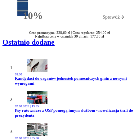
10%
Sprawdź
Rabatu
Cena promocyjna: 228,60 zł |
Cena regularna: 254,00 zł
Najniższa cena w ostatnich 30 dniach: 177,80 zł
Ostatnio dodane
05:30
Przejdź do artykułu:
Kandydaci do organów jednostek pomocniczych gmin z nowymi
wymogami
07.08.2026 | 13:35
Przejdź do artykułu:
Psy ratownicze z OSP pomogą innym służbom - nowelizacja trafi do
prezydenta
07.08.2026 | 05:30