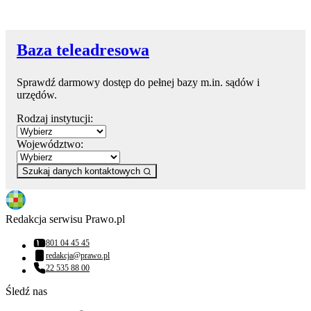
Baza teleadresowa
Sprawdź darmowy dostęp do pełnej bazy m.in. sądów i
urzędów.
Rodzaj instytucji:
Województwo:
Szukaj danych kontaktowych
Redakcja serwisu Prawo.pl
801 04 45 45
Numer telefonu:
redakcja@prawo.pl
Adres email:
22 535 88 00
Numer telefonu:
Śledź nas