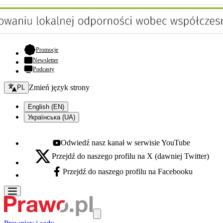
- otwiera się w nowej karcie
Promocje
Newsletter
Podcasty
Zmień język - bieżący:
Zmień język strony
PL
English (EN)
Українська (UA)
Odwiedź nasz kanał w serwisie YouTube
Youtube - otwiera się w nowej karcie
Przejdź do naszego profilu na X (dawniej Twitter)
X - otwiera się w nowej karcie
Przejdź do naszego profilu na Facebooku
Facebook - otwiera się w nowej karcie