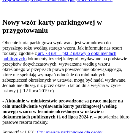
Nowy wzór karty parkingowej w
przygotowaniu
Obecnie karta parkingowa wydawana jest warunkowo do
przyszłego roku według starego wzoru. Jak informuje nas resort
rodziny, zgodnie z
art. 73 ust. 1 pkt 2 ustawy o dokumentach
publicznych
dokumenty trzeciej kategorii wydawane na podstawie
przepisów dotychczasowych, wytwarzane według wzoru
określonego w przepisach prawa powszechnie obowiązującego,
które nie spełniają wymagań odnośnie do minimalnych
zabezpieczeń określonych w ustawie, mogą być nadal wydawane.
Jednak nie dłużej, niż przez okres 5 lat od dnia wejścia w życie
ustawy (tj. 12 lipca 2019 r.).
-
Aktualnie w ministerstwie prowadzone są prace mające na
celu umożliwienie wydawania karty parkingowej według
nowego wzoru w terminie określonym w ustawie o
dokumentach publicznych tj. od lipca 2024 r
. – potwierdza biuro
prasowe resortu rodziny.
Sprawdź w LEX:
Czy miejsce parkingowe dla osoby