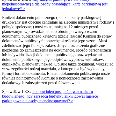
niepełnosprawnej a dla osoby posiadającej kartę parkingową jest
jednakowe? >
Emitent dokumentu publicznego (blankiet karty parkingowej
drukowany jest obecnie centralnie na zlecenie ministerstwa rodziny i
polityki społecznej) musi co najmniej na 12 miesięcy przed
planowanym wprowadzeniem do obrotu prawnego wzoru
dokumentu publicznego kategorii trzeciej zgłosić Komisji do spraw
dokumentów publicznych potrzebę określenia jego wzoru. Musi
zdefiniować jego funkcje, zakres danych, oznaczenia graficzne
niezbędne do zamieszczenia na dokumencie, sposób personalizacji
lub indywidualizacji dokumentu publicznego oraz wydawania
dokumentu publicznego i jego odpisów, wypisów, wtórników,
duplikatów, planowany nakład. Opisuje także dokument, wskazując
w szczególności rodzaj materiału, z którego ma być wykonany,
formę i format dokumentu. Emitent dokumentu publicznego może
również poinformować Komisję o konieczności zastosowania
dodatkowych zabezpieczeń przed fałszerstwem.
Sprawdź w LEX:
Jak powinien postąpić organ nadzoru
budowlanego, gdy zarządca budynku zlikwidował miejsce
parkingowe dla osoby niepełnosprawnej? >