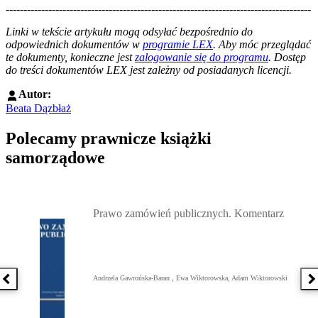
--------------------------------------------------------------------------------------
--------------------------------------------------------
Linki w tekście artykułu mogą odsyłać bezpośrednio do
odpowiednich dokumentów w
programie LEX
. Aby móc przeglądać
te dokumenty, konieczne jest
zalogowanie się do programu
. Dostęp
do treści dokumentów LEX jest zależny od posiadanych licencji.
Autor:
Beata Dązbłaż
Polecamy prawnicze książki
samorządowe
Przejdź do: Prawo zamówień publicznych. Komentarz, Andrzela G
Prawo zamówień publicznych. Komentarz
Andrzela Gawrońska-Baran , Ewa Wiktorowska, Adam Wiktorowski
Poprzednia książka
N