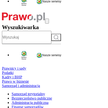
Nasze serwisy
Wyszukiwarka
Szukaj
Nasze serwisy
Prawnicy i sądy
Podatki
Kadry i BHP
Prawo w biznesie
Samorząd i administracja
Samorząd terytorialny
Bezpieczeństwo publiczne
Administracja publiczna
Finanse samorządów