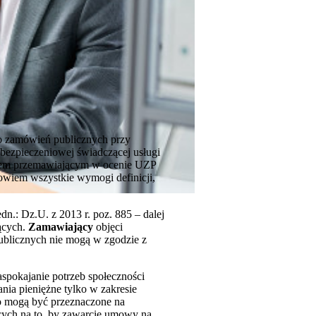
o zamówień publicznych przy
bezpieczeniowej świadczącej usługi
ntem przemawiającym w ocenie UZP
owiem wszystkie wymogi definicji,
dn.: Dz.U. z 2013 r. poz. 885 – dalej
ących.
Zamawiający
objęci
publicznych nie mogą w zgodzie z
aspokajanie potrzeb społeczności
nia pieniężne tylko w zakresie
ego mogą być przeznaczone na
ących na to, by zawarcie umowy na