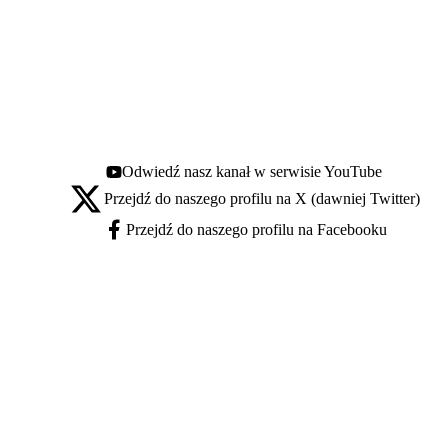
Odwiedź nasz kanał w serwisie YouTube
Youtube - otwiera się w nowej karcie
Przejdź do naszego profilu na X (dawniej Twitter)
X - otwiera się w nowej karcie
Przejdź do naszego profilu na Facebooku
Facebook - otwiera się w nowej karcie