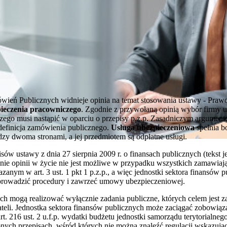
ień Publicznych widnieje opinia na temat stosowania ustawy - Praw
ieczenia pracowniczego
. Zgodnie z przywołaną opinią wybór firmy u
zego musi nastąpić w oparciu o przepisy p.z.p. Zasadniczym argume
t definicja zamówienia publicznego.
Usługa ubezpieczeniowa
spełnia b
y dwoma stronami, a jej przedmiotem są odpłatne usługi.
sów ustawy z dnia 27 sierpnia 2009 r. o finansach publicznych (tekst je
nie opinii w życie nie jest możliwe w przypadku wszystkich zamawiaj
ym w art. 3 ust. 1 pkt 1 p.z.p., a więc jednostki sektora finansów 
prowadzić procedury i zawrzeć umowy ubezpieczeniowej.
ch mogą realizować wyłącznie zadania publiczne, których celem jest z
ateli. Jednostka sektora finansów publicznych może zaciągać zobowiąza
t. 216 ust. 2 u.f.p. wydatki budżetu jednostki samorządu terytorialn
bnych przepisach, wśród których nie można znaleźć regulacji wskazuj