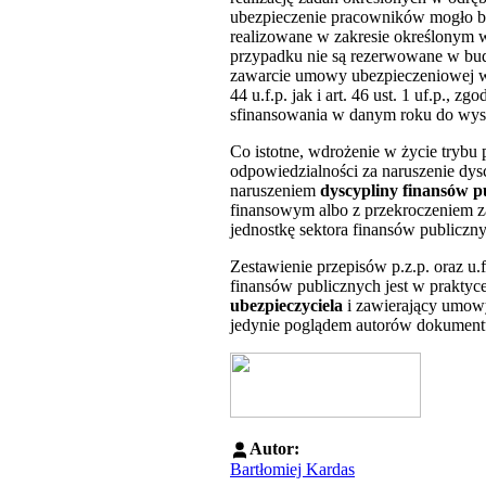
ubezpieczenie pracowników mogło by
realizowane w zakresie określonym w
przypadku nie są rezerwowane w bud
zawarcie umowy ubezpieczeniowej w 
44 u.f.p. jak i art. 46 ust. 1 uf.p.,
sfinansowania w danym roku do wys
Co istotne, wdrożenie w życie trybu
odpowiedzialności za naruszenie dyscy
naruszeniem
dyscypliny finansów p
finansowym albo z przekroczeniem z
jednostkę sektora finansów publiczn
Zestawienie przepisów p.z.p. oraz u
finansów publicznych jest w prakty
ubezpieczyciela
i zawierający umowy
jedynie poglądem autorów dokument
Autor:
Bartłomiej Kardas