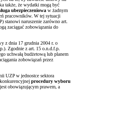
ka także, że wydatki mogą być
sługa ubezpieczeniowa
w żadnym
ń pracowników. W tej sytuacji
 stanowi naruszenie zarówno art.
. mogą zaciągać zobowiązania do
y z dnia 17 grudnia 2004 r. o
). Zgodnie z art. 15 o.n.d.f.p.
nego uchwałą budżetową lub planem
aciągania zobowiązań przez
nii UZP w jednostce sektora
 konkurencyjnej
procedury wyboru
e jest obowiązującym prawem, a