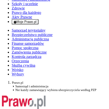
Szkoły i uczelnie
Zdrowie
Prawo dla każdego
Akty Prawne
Moje Prawo.pl
- rejestracja i logowanie do serwisu
Samorząd terytorialny
Bezpieczeństwo publiczne
Administracja publiczna
Finanse samorządów
Pomoc społeczna
Zamówienia publiczne
Kontrola zarządcza
Orzeczenia
Służba cywilna
Wojsko
Wybory
Prawo.pl
Samorząd i administracja
Nie każdy zamawiający wybiera ubezpieczyciela według PZP