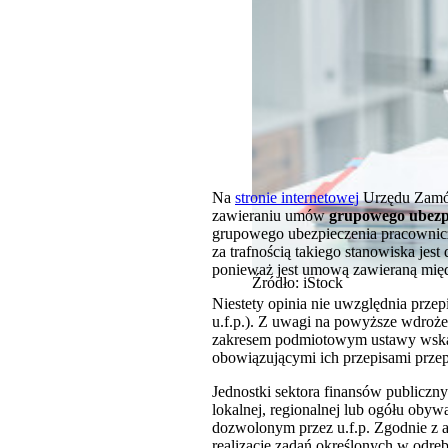
Na
stronie internetowej
Urzędu Zamów
zawieraniu umów
grupowego ubezp
grupowego ubezpieczenia pracownic
za trafnością takiego stanowiska jes
ponieważ jest umową zawieraną międz
Źródło: iStock
Niestety opinia nie uwzględnia przepi
u.f.p.). Z uwagi na powyższe wdroże
zakresem podmiotowym ustawy wskazan
obowiązującymi ich przepisami prze
Jednostki sektora finansów publiczny
lokalnej, regionalnej lub ogółu obyw
dozwolonym przez u.f.p. Zgodnie z ar
realizację zadań określonych w odrę