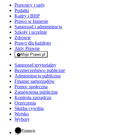
Prawnicy i sądy
Podatki
Kadry i BHP
Prawo w biznesie
Samorząd i administracja
Szkoły i uczelnie
Zdrowie
Prawo dla każdego
Akty Prawne
Moje Prawo.pl
- rejestracja i logowanie do serwisu
Samorząd terytorialny
Bezpieczeństwo publiczne
Administracja publiczna
Finanse samorządów
Pomoc społeczna
Zamówienia publiczne
Kontrola zarządcza
Orzeczenia
Służba cywilna
Wojsko
Wybory
- otwiera się w nowej karcie
Promocje