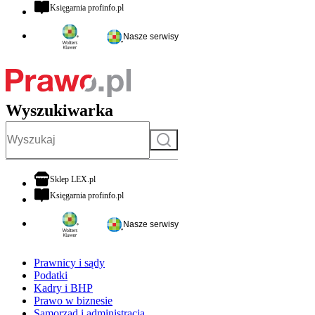
otwiera się w nowej karcie
Księgarnia profinfo.pl
Nasze serwisy
Wyszukiwarka
Szukaj
otwiera się w nowej karcie
Sklep LEX.pl
otwiera się w nowej karcie
Księgarnia profinfo.pl
Nasze serwisy
Prawnicy i sądy
Podatki
Kadry i BHP
Prawo w biznesie
Samorząd i administracja