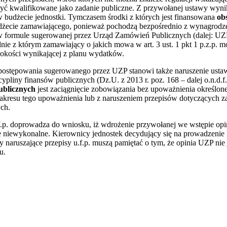
ć kwalifikowane jako zadanie publiczne. Z przywołanej ustawy wyni
 budżecie jednostki. Tymczasem środki z których jest finansowana
ob
żecie zamawiającego, ponieważ pochodzą bezpośrednio z wynagrodze
formule sugerowanej przez Urząd Zamówień Publicznych (dalej: UZP)
 zgodnie z którym zamawiający o jakich mowa w art. 3 ust. 1 pkt 1 p.z.p
okości wynikającej z planu wydatków.
 postępowania sugerowanego przez UZP stanowi także naruszenie ustaw
pliny finansów publicznych (Dz.U. z 2013 r. poz. 168 – dalej o.n.d.f.p.
ublicznych
jest zaciągnięcie zobowiązania bez upoważnienia określo
akresu tego upoważnienia lub z naruszeniem przepisów dotyczących z
ych.
.f.p. doprowadza do wniosku, iż wdrożenie przywołanej we wstępie opi
ce niewykonalne. Kierownicy jednostek decydujący się na prowadzenie
 naruszające przepisy u.f.p. muszą pamiętać o tym, że opinia UZP ni
u.