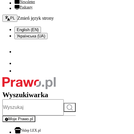
Newsletter
Podcasty
Zmień język - bieżący:
Zmień język strony
PL
English (EN)
Українська (UA)
Wyszukiwarka
Szukaj
Moje Prawo.pl
- rejestracja i logowanie do serwisu
otwiera się w nowej karcie
Sklep LEX.pl