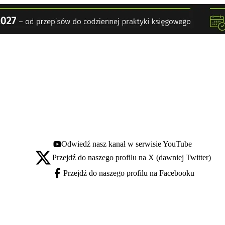
Odwiedź nasz kanał w serwisie YouTube
Youtube - otwiera się w nowej karcie
Przejdź do naszego profilu na X (dawniej Twitter)
X - otwiera się w nowej karcie
Przejdź do naszego profilu na Facebooku
Facebook - otwiera się w nowej karcie