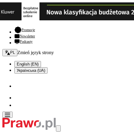
- otwiera się w nowej karcie
Promocje
Newsletter
Podcasty
Zmień język - bieżący:
Zmień język strony
PL
English (EN)
Українська (UA)