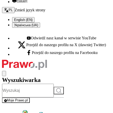
Podcasty
Zmień język - bieżący:
Zmień język strony
PL
English (EN)
Українська (UA)
Odwiedź nasz kanał w serwisie YouTube
Youtube - otwiera się w nowej karcie
Przejdź do naszego profilu na X (dawniej Twitter)
X - otwiera się w nowej karcie
Przejdź do naszego profilu na Facebooku
Facebook - otwiera się w nowej karcie
Wyszukiwarka
Szukaj
Moje Prawo.pl
- rejestracja i logowanie do serwisu