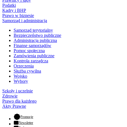
Prawnicy i sądy
Podatki
Kadry i BHP
Prawo w biznesie
Samorząd i administracja
Samorząd terytorialny
Bezpieczeństwo publiczne
Administracja publiczna
Finanse samorządów
Pomoc społeczna
Zamówienia publiczne
Kontrola zarządcza
Orzeczenia
Służba cywilna
Wojsko
Wybory
Szkoły i uczelnie
Zdrowie
Prawo dla każdego
Akty Prawne
- otwiera się w nowej karcie
Promocje
Newsletter