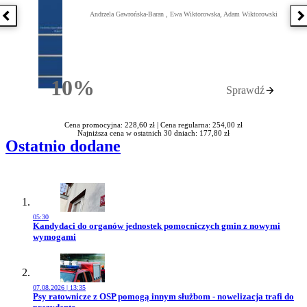
Andrzela Gawrońska-Baran , Ewa Wiktorowska, Adam Wiktorowski
Poprzednia książka
N
10%
Sprawdź
Rabatu
Cena promocyjna: 228,60 zł |
Cena regularna: 254,00 zł
Najniższa cena w ostatnich 30 dniach: 177,80 zł
Ostatnio dodane
05:30
Przejdź do artykułu:
Kandydaci do organów jednostek pomocniczych gmin z nowymi
wymogami
07.08.2026 | 13:35
Przejdź do artykułu:
Psy ratownicze z OSP pomogą innym służbom - nowelizacja trafi do