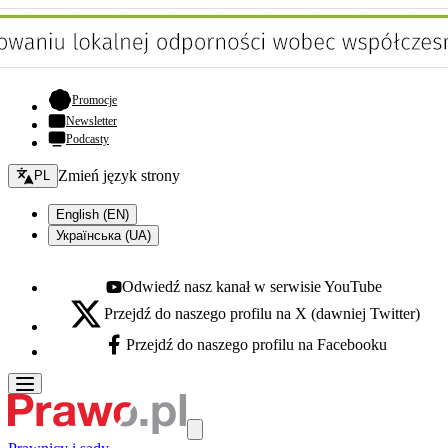
- otwiera się w nowej karcie
Promocje
Newsletter
Podcasty
Zmień język - bieżący:
Zmień język strony
PL
English (EN)
Українська (UA)
Odwiedź nasz kanał w serwisie YouTube
Youtube - otwiera się w nowej karcie
Przejdź do naszego profilu na X (dawniej Twitter)
X - otwiera się w nowej karcie
Przejdź do naszego profilu na Facebooku
Facebook - otwiera się w nowej karcie