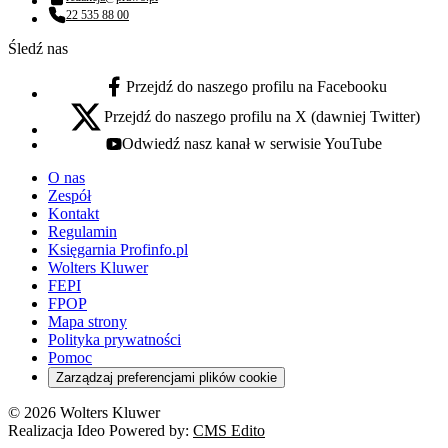
Adres email:
22 535 88 00
Numer telefonu:
Śledź nas
Przejdź do naszego profilu na Facebooku
facebook - otwiera się w nowej karcie
Przejdź do naszego profilu na X (dawniej Twitter)
x - otwiera się w nowej karcie
Odwiedź nasz kanał w serwisie YouTube
youtube - otwiera się w nowej karcie
O nas
Zespół
Kontakt
Regulamin
Księgarnia Profinfo.pl
Wolters Kluwer
FEPI
FPOP
Mapa strony
Polityka prywatności
Pomoc
Zarządzaj preferencjami plików cookie
© 2026 Wolters Kluwer
Realizacja Ideo Powered by:
CMS Edito