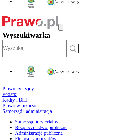
Nasze serwisy
Wyszukiwarka
Szukaj
Nasze serwisy
Prawnicy i sądy
Podatki
Kadry i BHP
Prawo w biznesie
Samorząd i administracja
Samorząd terytorialny
Bezpieczeństwo publiczne
Administracja publiczna
Finanse samorządów