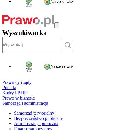
Nasze serwisy
Wyszukiwarka
Szukaj
Nasze serwisy
Prawnicy i sądy
Podatki
Kadry i BHP
Prawo w biznesie
Samorząd i administracja
Samorząd terytorialny
Bezpieczeństwo publiczne
Administracja publiczna
Finanse samorządów