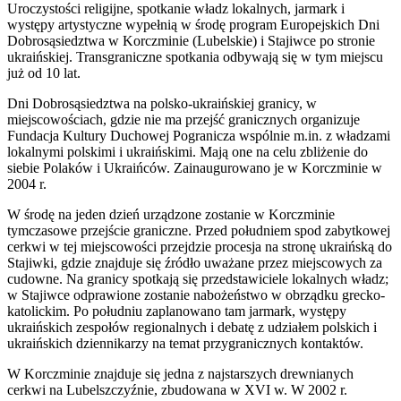
Uroczystości religijne, spotkanie władz lokalnych, jarmark i
występy artystyczne wypełnią w środę program Europejskich Dni
Dobrosąsiedztwa w Korczminie (Lubelskie) i Stajiwce po stronie
ukraińskiej. Transgraniczne spotkania odbywają się w tym miejscu
już od 10 lat.
Dni Dobrosąsiedztwa na polsko-ukraińskiej granicy, w
miejscowościach, gdzie nie ma przejść granicznych organizuje
Fundacja Kultury Duchowej Pogranicza wspólnie m.in. z władzami
lokalnymi polskimi i ukraińskimi. Mają one na celu zbliżenie do
siebie Polaków i Ukraińców. Zainaugurowano je w Korczminie w
2004 r.
W środę na jeden dzień urządzone zostanie w Korczminie
tymczasowe przejście graniczne. Przed południem spod zabytkowej
cerkwi w tej miejscowości przejdzie procesja na stronę ukraińską do
Stajiwki, gdzie znajduje się źródło uważane przez miejscowych za
cudowne. Na granicy spotkają się przedstawiciele lokalnych władz;
w Stajiwce odprawione zostanie nabożeństwo w obrządku grecko-
katolickim. Po południu zaplanowano tam jarmark, występy
ukraińskich zespołów regionalnych i debatę z udziałem polskich i
ukraińskich dziennikarzy na temat przygranicznych kontaktów.
W Korczminie znajduje się jedna z najstarszych drewnianych
cerkwi na Lubelszczyźnie, zbudowana w XVI w. W 2002 r.