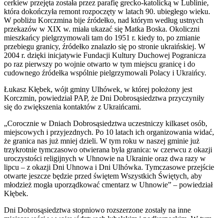
cerkiew przejęta została przez parafię grecko-katolicką w Lublinie,
która dokończyła remont rozpoczęty w latach 90. ubiegłego wieku.
W pobliżu Korczmina bije źródełko, nad którym według ustnych
przekazów w XIX w. miała ukazać się Matka Boska. Okoliczni
mieszkańcy pielgrzymowali tam do 1951 r. kiedy to, po zmianie
przebiegu granicy, źródełko znalazło się po stronie ukraińskiej. W
2004 r. dzięki inicjatywie Fundacji Kultury Duchowej Pogranicza
po raz pierwszy po wojnie otwarto w tym miejscu granicę i do
cudownego źródełka wspólnie pielgrzymowali Polacy i Ukraińcy.
Łukasz Kłębek, wójt gminy Ulhówek, w której położony jest
Korczmin, powiedział PAP, że Dni Dobrosąsiedztwa przyczyniły
się do zwiększenia kontaktów z Ukraińcami.
„Corocznie w Dniach Dobrosąsiedztwa uczestniczy kilkaset osób,
miejscowych i przyjezdnych. Po 10 latach ich organizowania widać,
że granica nas już mniej dzieli. W tym roku w naszej gminie już
trzykrotnie tymczasowo otwierana była granica: w czerwcu z okazji
uroczystości religijnych w Uhnowie na Ukrainie oraz dwa razy w
lipcu – z okazji Dni Uhnowa i Dni Ulhówka. Tymczasowe przejście
otwarte jeszcze będzie przed świętem Wszystkich Świętych, aby
młodzież mogła uporządkować cmentarz w Uhnowie” – powiedział
Kłębek.
Dni Dobrosąsiedztwa stopniowo rozszerzone zostały na inne