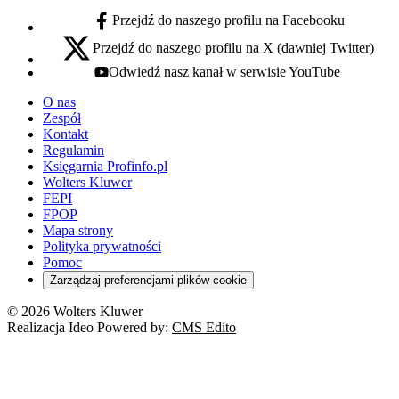
Przejdź do naszego profilu na Facebooku
facebook - otwiera się w nowej karcie
Przejdź do naszego profilu na X (dawniej Twitter)
x - otwiera się w nowej karcie
Odwiedź nasz kanał w serwisie YouTube
youtube - otwiera się w nowej karcie
O nas
Zespół
Kontakt
Regulamin
Księgarnia Profinfo.pl
Wolters Kluwer
FEPI
FPOP
Mapa strony
Polityka prywatności
Pomoc
Zarządzaj preferencjami plików cookie
© 2026 Wolters Kluwer
Realizacja Ideo Powered by:
CMS Edito