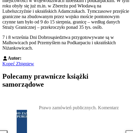
miejscowości w województwach lubelskim i podkarpackim. W tym
roku obyły się już m.in. w Zbereżu pod Włodawą na
Lubelszczyźnie i ukraińskich Adamczukach. Tymczasowe przejście
graniczne na zbudowanym przez wojsko moście pontonowym
czynne tam było od 9 do 15 sierpnia, granicę – według danych
Straży Granicznej – przekroczyło ponad 35 tys. osób.
7 i 8 września Dni Dobrosąsiedztwa przygotowywane są w
Malhowicach pod Przemyślem na Podkarpaciu i ukraińskich
Niżankowicach.
Autor:
Kopeć Zbigniew
Polecamy prawnicze książki
samorządowe
Przejdź do: Prawo zamówień publicznych. Komentarz, Andrzela G
Prawo zamówień publicznych. Komentarz