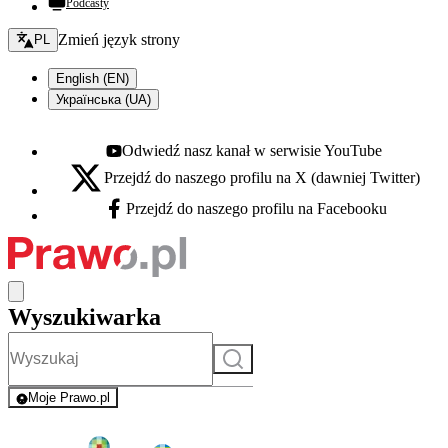
Podcasty
Zmień język - bieżący:
Zmień język strony
PL
English (EN)
Українська (UA)
Odwiedź nasz kanał w serwisie YouTube
Youtube - otwiera się w nowej karcie
Przejdź do naszego profilu na X (dawniej Twitter)
X - otwiera się w nowej karcie
Przejdź do naszego profilu na Facebooku
Facebook - otwiera się w nowej karcie
Wyszukiwarka
Szukaj
Moje Prawo.pl
- rejestracja i logowanie do serwisu