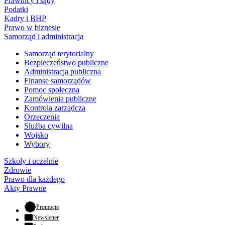
Prawnicy i sądy
Podatki
Kadry i BHP
Prawo w biznesie
Samorząd i administracja
Samorząd terytorialny
Bezpieczeństwo publiczne
Administracja publiczna
Finanse samorządów
Pomoc społeczna
Zamówienia publiczne
Kontrola zarządcza
Orzeczenia
Służba cywilna
Wojsko
Wybory
Szkoły i uczelnie
Zdrowie
Prawo dla każdego
Akty Prawne
- otwiera się w nowej karcie
Promocje
Newsletter