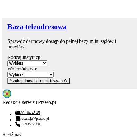
Baza teleadresowa
Sprawdź darmowy dostęp do pełnej bazy m.in. sądów i
urzędów.
Rodzaj instytucji:
Województwo:
Szukaj danych kontaktowych
Redakcja serwisu Prawo.pl
801 04 45 45
Numer telefonu:
redakcja@prawo.pl
Adres email:
22 535 88 00
Numer telefonu:
Śledź nas