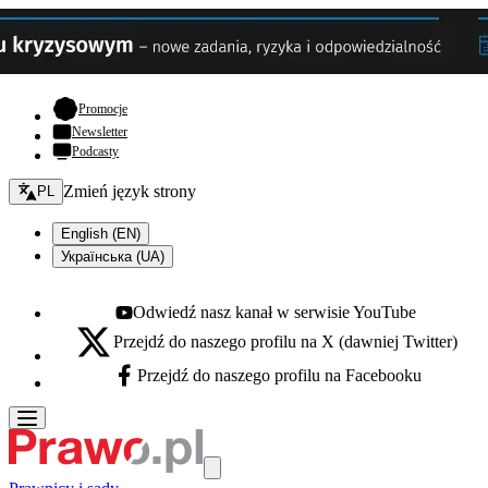
- otwiera się w nowej karcie
Promocje
Newsletter
Podcasty
Zmień język - bieżący:
Zmień język strony
PL
English (EN)
Українська (UA)
Odwiedź nasz kanał w serwisie YouTube
Youtube - otwiera się w nowej karcie
Przejdź do naszego profilu na X (dawniej Twitter)
X - otwiera się w nowej karcie
Przejdź do naszego profilu na Facebooku
Facebook - otwiera się w nowej karcie