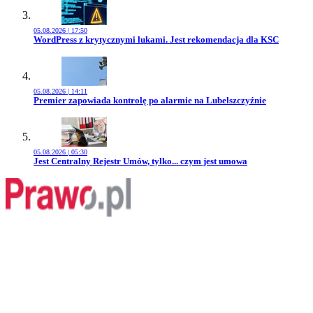
05.08.2026 | 17:50
Przejdź do artykułu:
WordPress z krytycznymi lukami. Jest rekomendacja dla KSC
05.08.2026 | 14:11
Przejdź do artykułu:
Premier zapowiada kontrolę po alarmie na Lubelszczyźnie
05.08.2026 | 05:30
Przejdź do artykułu:
Jest Centralny Rejestr Umów, tylko... czym jest umowa