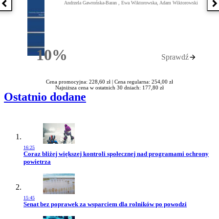
Andrzela Gawrońska-Baran , Ewa Wiktorowska, Adam Wiktorowski
Poprzednia książka
N
10%
Sprawdź
Rabatu
Cena promocyjna: 228,60 zł |
Cena regularna: 254,00 zł
Najniższa cena w ostatnich 30 dniach: 177,80 zł
Ostatnio dodane
16:25
Przejdź do artykułu:
Coraz bliżej większej kontroli społecznej nad programami ochrony
powietrza
15:45
Przejdź do artykułu:
Senat bez poprawek za wsparciem dla rolników po powodzi