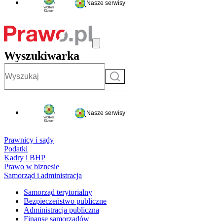
Nasze serwisy
Wyszukiwarka
Szukaj
Nasze serwisy
Prawnicy i sądy
Podatki
Kadry i BHP
Prawo w biznesie
Samorząd i administracja
Samorząd terytorialny
Bezpieczeństwo publiczne
Administracja publiczna
Finanse samorządów