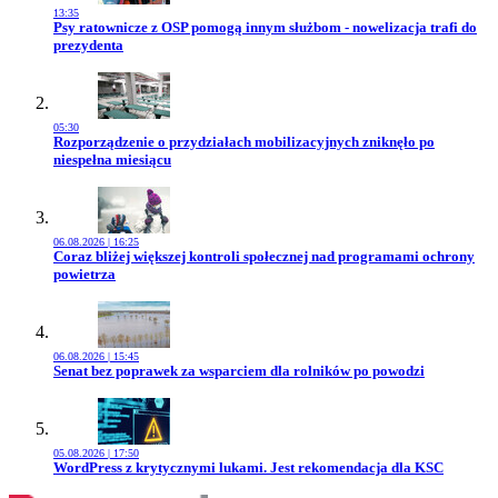
13:35
Przejdź do artykułu:
Psy ratownicze z OSP pomogą innym służbom - nowelizacja trafi do
prezydenta
05:30
Przejdź do artykułu:
Rozporządzenie o przydziałach mobilizacyjnych zniknęło po
niespełna miesiącu
06.08.2026 | 16:25
Przejdź do artykułu:
Coraz bliżej większej kontroli społecznej nad programami ochrony
powietrza
06.08.2026 | 15:45
Przejdź do artykułu:
Senat bez poprawek za wsparciem dla rolników po powodzi
05.08.2026 | 17:50
Przejdź do artykułu:
WordPress z krytycznymi lukami. Jest rekomendacja dla KSC