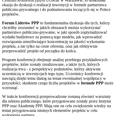
Centrum Konferencyjnym UOKiK w Warszawie, to doskonała
okazja do dyskusji o realizacji inwestycji w formule partnerstwa
publiczno-prywatnego i do podsumowania toczących się w Polsce
projektów.
Forum Liderów PPP
to fundamentalna dyskusja dla tych, którzy
chcieliby zrozumieć w jakich obszarach można wykorzystać
partnerstwo publiczno-prywatne, w jaki sposób zoptymalizować
wydatki budżetowe za pomocą tego modelu, jak wprowadzić
rozwiązania umożliwiające koncentrację na jakości wykonania
projektu, a nie tylko na cenie oferenta, oraz jak efektywnie
przeprowadzić projekt od początku do końca.
Program konferencji obejmuje analizę przebiegu przykładowych
projektów, które zostały zrealizowane, a także tych, których
realizacja trwa - z perspektywy podmiotów, którzy aktywnie
uczestniczą w inwestycjach tego typu. Uczestnicy konferencji
nawiążą dzięki temu dialog na temat ewentualnej współpracy w
przyszłości, skutkiem czego liczba projektów w
formule PPP
może
wzrosnąć.
W trakcie konfrerencji przeprowadzone zostaną również warsztaty
dla sektora publicznego, które przygotowane zostały przez Instytut
PPP oraz Akademię PPP. Mają one na celu zwiększenie wiedzy na
temat przygotowania istotnych elementów projektu w celu
wyłonienia partnera.