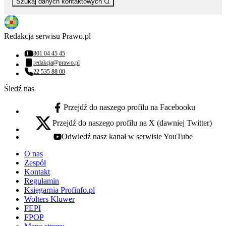
Szukaj danych kontaktowych
Redakcja serwisu Prawo.pl
801 04 45 45
Numer telefonu:
redakcja@prawo.pl
Adres email:
22 535 88 00
Numer telefonu:
Śledź nas
Przejdź do naszego profilu na Facebooku
facebook - otwiera się w nowej karcie
Przejdź do naszego profilu na X (dawniej Twitter)
x - otwiera się w nowej karcie
Odwiedź nasz kanał w serwisie YouTube
youtube - otwiera się w nowej karcie
O nas
Zespół
Kontakt
Regulamin
Księgarnia Profinfo.pl
Wolters Kluwer
FEPI
FPOP