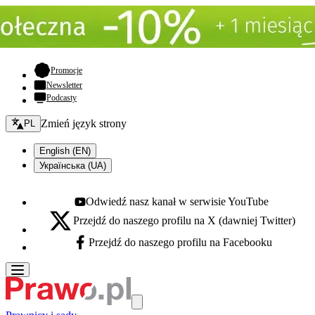
- otwiera się w nowej karcie
Promocje
Newsletter
Podcasty
Zmień język - bieżący:
Zmień język strony
PL
English (EN)
Українська (UA)
Odwiedź nasz kanał w serwisie YouTube
Youtube - otwiera się w nowej karcie
Przejdź do naszego profilu na X (dawniej Twitter)
X - otwiera się w nowej karcie
Przejdź do naszego profilu na Facebooku
Facebook - otwiera się w nowej karcie