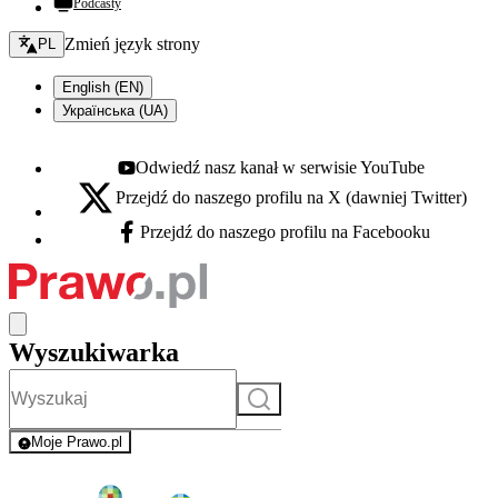
Podcasty
Zmień język - bieżący:
Zmień język strony
PL
English (EN)
Українська (UA)
Odwiedź nasz kanał w serwisie YouTube
Youtube - otwiera się w nowej karcie
Przejdź do naszego profilu na X (dawniej Twitter)
X - otwiera się w nowej karcie
Przejdź do naszego profilu na Facebooku
Facebook - otwiera się w nowej karcie
Wyszukiwarka
Szukaj
Moje Prawo.pl
- rejestracja i logowanie do serwisu