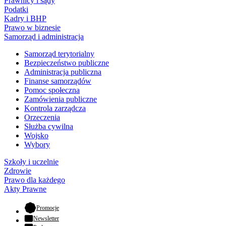
Prawnicy i sądy
Podatki
Kadry i BHP
Prawo w biznesie
Samorząd i administracja
Samorząd terytorialny
Bezpieczeństwo publiczne
Administracja publiczna
Finanse samorządów
Pomoc społeczna
Zamówienia publiczne
Kontrola zarządcza
Orzeczenia
Służba cywilna
Wojsko
Wybory
Szkoły i uczelnie
Zdrowie
Prawo dla każdego
Akty Prawne
- otwiera się w nowej karcie
Promocje
Newsletter