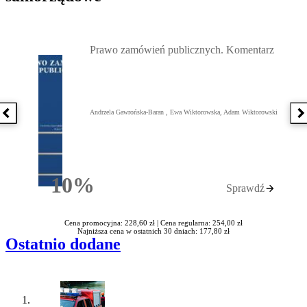
Przejdź do: Prawo zamówień publicznych. Komentarz, Andrzela G
Prawo zamówień publicznych. Komentarz
Andrzela Gawrońska-Baran , Ewa Wiktorowska, Adam Wiktorowski
Poprzednia książka
N
10%
Sprawdź
Rabatu
Cena promocyjna: 228,60 zł |
Cena regularna: 254,00 zł
Najniższa cena w ostatnich 30 dniach: 177,80 zł
Ostatnio dodane