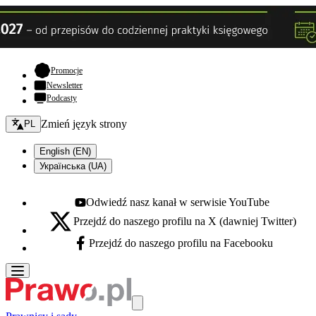
- otwiera się w nowej karcie
Promocje
Newsletter
Podcasty
Zmień język - bieżący:
Zmień język strony
PL
English (EN)
Українська (UA)
Odwiedź nasz kanał w serwisie YouTube
Youtube - otwiera się w nowej karcie
Przejdź do naszego profilu na X (dawniej Twitter)
X - otwiera się w nowej karcie
Przejdź do naszego profilu na Facebooku
Facebook - otwiera się w nowej karcie