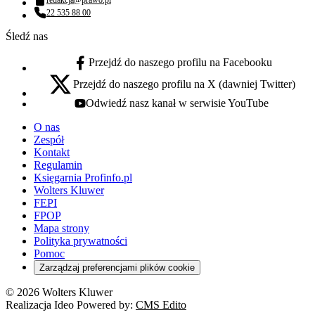
Adres email:
22 535 88 00
Numer telefonu:
Śledź nas
Przejdź do naszego profilu na Facebooku
facebook - otwiera się w nowej karcie
Przejdź do naszego profilu na X (dawniej Twitter)
x - otwiera się w nowej karcie
Odwiedź nasz kanał w serwisie YouTube
youtube - otwiera się w nowej karcie
O nas
Zespół
Kontakt
Regulamin
Księgarnia Profinfo.pl
Wolters Kluwer
FEPI
FPOP
Mapa strony
Polityka prywatności
Pomoc
Zarządzaj preferencjami plików cookie
© 2026 Wolters Kluwer
Realizacja Ideo Powered by:
CMS Edito