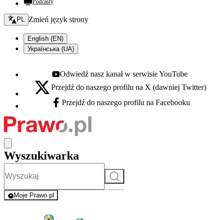
Podcasty
Zmień język - bieżący:
Zmień język strony
PL
English (EN)
Українська (UA)
Odwiedź nasz kanał w serwisie YouTube
Youtube - otwiera się w nowej karcie
Przejdź do naszego profilu na X (dawniej Twitter)
X - otwiera się w nowej karcie
Przejdź do naszego profilu na Facebooku
Facebook - otwiera się w nowej karcie
Wyszukiwarka
Szukaj
Moje Prawo.pl
- rejestracja i logowanie do serwisu