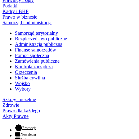
Prawnicy i sądy
Podatki
Kadry i BHP
Prawo w biznesie
Samorząd i administracja
Samorząd terytorialny
Bezpieczeństwo publiczne
Administracja publiczna
Finanse samorządów
Pomoc społeczna
Zamówienia publiczne
Kontrola zarządcza
Orzeczenia
Służba cywilna
Wojsko
Wybory
Szkoły i uczelnie
Zdrowie
Prawo dla każdego
Akty Prawne
- otwiera się w nowej karcie
Promocje
Newsletter