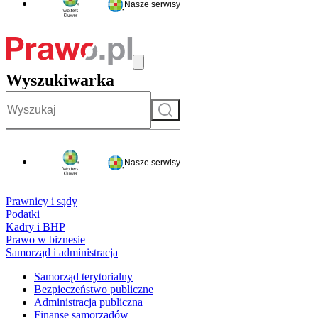
Nasze serwisy
Wyszukiwarka
Szukaj
Nasze serwisy
Prawnicy i sądy
Podatki
Kadry i BHP
Prawo w biznesie
Samorząd i administracja
Samorząd terytorialny
Bezpieczeństwo publiczne
Administracja publiczna
Finanse samorządów