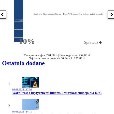
Andrzela Gawrońska-Baran , Ewa Wiktorowska, Adam Wiktorowski
Poprzednia książka
N
10%
Sprawdź
Rabatu
Cena promocyjna: 228,60 zł |
Cena regularna: 254,00 zł
Najniższa cena w ostatnich 30 dniach: 177,80 zł
Ostatnio dodane
05.08.2026 | 17:50
Przejdź do artykułu:
WordPress z krytycznymi lukami. Jest rekomendacja dla KSC
05.08.2026 | 14:11