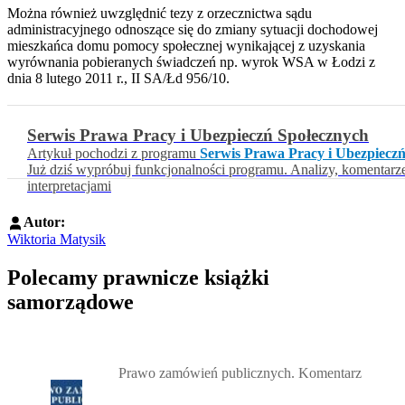
Można również uwzględnić tezy z orzecznictwa sądu
administracyjnego odnoszące się do zmiany sytuacji dochodowej
mieszkańca domu pomocy społecznej wynikającej z uzyskania
wyrównania pobieranych świadczeń np. wyrok WSA w Łodzi z
dnia 8 lutego 2011 r., II SA/Łd 956/10.
Serwis Prawa Pracy i Ubezpieczń Społecznych
Artykuł pochodzi z programu
Serwis Prawa Pracy i Ubezpiecz
Już dziś wypróbuj funkcjonalności programu. Analizy, komentarz
interpretacjami
Autor:
Wiktoria Matysik
Polecamy prawnicze książki
samorządowe
Przejdź do: Prawo zamówień publicznych. Komentarz, Andrzela G
Prawo zamówień publicznych. Komentarz