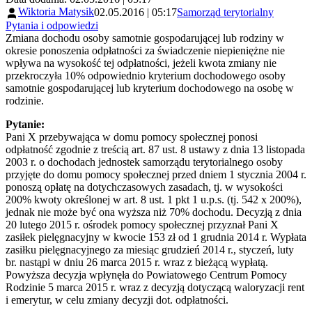
Wiktoria Matysik
02.05.2016 | 05:17
Samorząd terytorialny
Pytania i odpowiedzi
Zmiana dochodu osoby samotnie gospodarującej lub rodziny w
okresie ponoszenia odpłatności za świadczenie niepieniężne nie
wpływa na wysokość tej odpłatności, jeżeli kwota zmiany nie
przekroczyła 10% odpowiednio kryterium dochodowego osoby
samotnie gospodarującej lub kryterium dochodowego na osobę w
rodzinie.
Pytanie:
Pani X przebywająca w domu pomocy społecznej ponosi
odpłatność zgodnie z treścią art. 87 ust. 8 ustawy z dnia 13 listopada
2003 r. o dochodach jednostek samorządu terytorialnego osoby
przyjęte do domu pomocy społecznej przed dniem 1 stycznia 2004 r.
ponoszą opłatę na dotychczasowych zasadach, tj. w wysokości
200% kwoty określonej w art. 8 ust. 1 pkt 1 u.p.s. (tj. 542 x 200%),
jednak nie może być ona wyższa niż 70% dochodu. Decyzją z dnia
20 lutego 2015 r. ośrodek pomocy społecznej przyznał Pani X
zasiłek pielęgnacyjny w kwocie 153 zł od 1 grudnia 2014 r. Wypłata
zasiłku pielęgnacyjnego za miesiąc grudzień 2014 r., styczeń, luty
br. nastąpi w dniu 26 marca 2015 r. wraz z bieżącą wypłatą.
Powyższa decyzja wpłynęła do Powiatowego Centrum Pomocy
Rodzinie 5 marca 2015 r. wraz z decyzją dotyczącą waloryzacji rent
i emerytur, w celu zmiany decyzji dot. odpłatności.