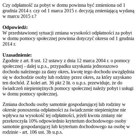
Czy odpłatność za pobyt w domu powinna być zmieniona od 1
grudnia 2014 r. czy od 1 marca 2015 r. decyzją zmieniającą wydaną
w marcu 2015 r.?
Odpowiedź:
W przedstawionej sytuacji zmiana wysokości odpłatności za pobyt
w domu pomocy społecznej powinna dotyczyć okresu od 1 grudnia
2014 r.
Uzasadnienie:
Zgodnie z art. 8 ust. 12 ustawy z dnia 12 marca 2004 r. o pomocy
społecznej - dalej u.p.s., przypadku uzyskania jednorazowo
dochodu należnego za dany okres, kwotę tego dochodu uwzględnia
się w dochodzie osoby lub rodziny przez okres, za który uzyskano
ten dochód. Z kolei art. 36 pkt 2 lit. o u.p.s. przewiduje, że do
świadczeń niepieniężnych pomocy społecznej należy pobyt i usługi
w domu pomocy społecznej.
Zmiana dochodu osoby samotnie gospodarującej lub rodziny w
okresie ponoszenia odpłatności za świadczenie niepieniężne nie
wpływa na wysokość tej odpłatności, jeżeli kwota zmiany nie
przekroczyła 10% odpowiednio kryterium dochodowego osoby
samotnie gospodarującej lub kryterium dochodowego na osobę w
rodzinie - art. 106 ust. 3b u.p.s.