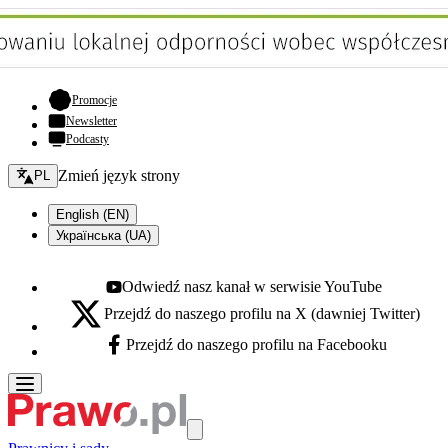
- otwiera się w nowej karcie
Promocje
Newsletter
Podcasty
Zmień język - bieżący:
Zmień język strony
PL
English (EN)
Українська (UA)
Odwiedź nasz kanał w serwisie YouTube
Youtube - otwiera się w nowej karcie
Przejdź do naszego profilu na X (dawniej Twitter)
X - otwiera się w nowej karcie
Przejdź do naszego profilu na Facebooku
Facebook - otwiera się w nowej karcie