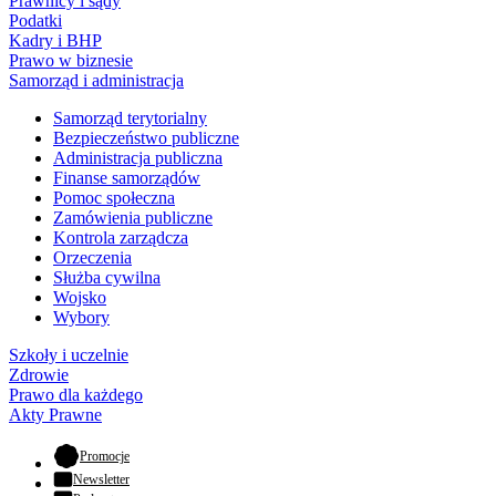
Prawnicy i sądy
Podatki
Kadry i BHP
Prawo w biznesie
Samorząd i administracja
Samorząd terytorialny
Bezpieczeństwo publiczne
Administracja publiczna
Finanse samorządów
Pomoc społeczna
Zamówienia publiczne
Kontrola zarządcza
Orzeczenia
Służba cywilna
Wojsko
Wybory
Szkoły i uczelnie
Zdrowie
Prawo dla każdego
Akty Prawne
- otwiera się w nowej karcie
Promocje
Newsletter