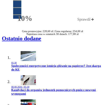
10%
Sprawdź
Rabatu
Cena promocyjna: 228,60 zł |
Cena regularna: 254,00 zł
Najniższa cena w ostatnich 30 dniach: 177,80 zł
Ostatnio dodane
05:30
Przejdź do artykułu:
Społeczności energetyczne istnieją głównie na papierze? Jest skarga
do KE
08.08.2026 | 05:30
Przejdź do artykułu:
Kandydaci do organów jednostek pomocniczych gmin z nowymi
wymogami