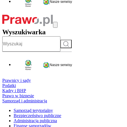
Nasze serwisy
Wyszukiwarka
Szukaj
Nasze serwisy
Prawnicy i sądy
Podatki
Kadry i BHP
Prawo w biznesie
Samorząd i administracja
Samorząd terytorialny
Bezpieczeństwo publiczne
Administracja publiczna
Finanse samorządów