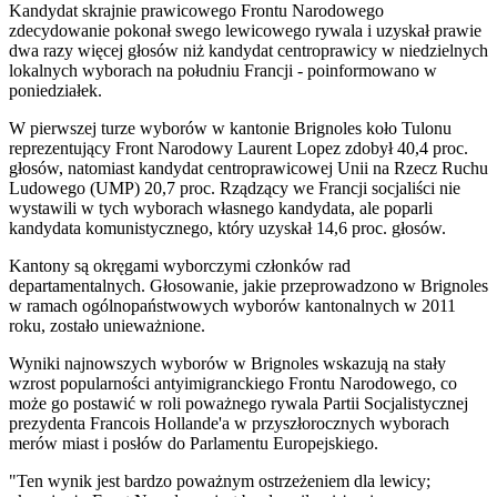
Kandydat skrajnie prawicowego Frontu Narodowego
zdecydowanie pokonał swego lewicowego rywala i uzyskał prawie
dwa razy więcej głosów niż kandydat centroprawicy w niedzielnych
lokalnych wyborach na południu Francji - poinformowano w
poniedziałek.
W pierwszej turze wyborów w kantonie Brignoles koło Tulonu
reprezentujący Front Narodowy Laurent Lopez zdobył 40,4 proc.
głosów, natomiast kandydat centroprawicowej Unii na Rzecz Ruchu
Ludowego (UMP) 20,7 proc. Rządzący we Francji socjaliści nie
wystawili w tych wyborach własnego kandydata, ale poparli
kandydata komunistycznego, który uzyskał 14,6 proc. głosów.
Kantony są okręgami wyborczymi członków rad
departamentalnych. Głosowanie, jakie przeprowadzono w Brignoles
w ramach ogólnopaństwowych wyborów kantonalnych w 2011
roku, zostało unieważnione.
Wyniki najnowszych wyborów w Brignoles wskazują na stały
wzrost popularności antyimigranckiego Frontu Narodowego, co
może go postawić w roli poważnego rywala Partii Socjalistycznej
prezydenta Francois Hollande'a w przyszłorocznych wyborach
merów miast i posłów do Parlamentu Europejskiego.
"Ten wynik jest bardzo poważnym ostrzeżeniem dla lewicy;