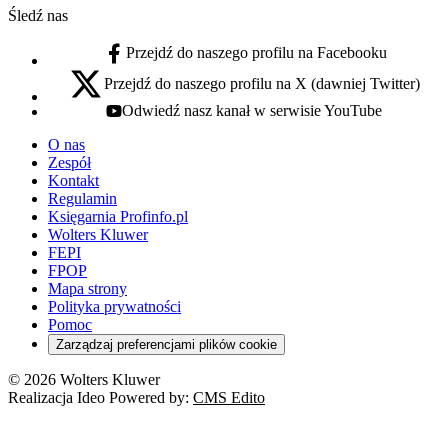
Śledź nas
Przejdź do naszego profilu na Facebooku
facebook - otwiera się w nowej karcie
Przejdź do naszego profilu na X (dawniej Twitter)
x - otwiera się w nowej karcie
Odwiedź nasz kanał w serwisie YouTube
youtube - otwiera się w nowej karcie
O nas
Zespół
Kontakt
Regulamin
Księgarnia Profinfo.pl
Wolters Kluwer
FEPI
FPOP
Mapa strony
Polityka prywatności
Pomoc
Zarządzaj preferencjami plików cookie
© 2026 Wolters Kluwer
Realizacja Ideo Powered by:
CMS Edito