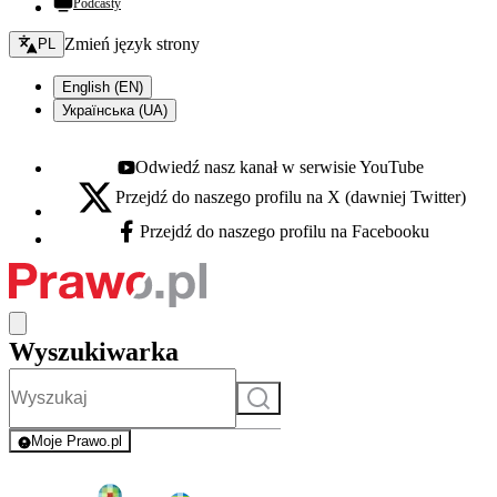
Podcasty
Zmień język - bieżący:
Zmień język strony
PL
English (EN)
Українська (UA)
Odwiedź nasz kanał w serwisie YouTube
Youtube - otwiera się w nowej karcie
Przejdź do naszego profilu na X (dawniej Twitter)
X - otwiera się w nowej karcie
Przejdź do naszego profilu na Facebooku
Facebook - otwiera się w nowej karcie
Wyszukiwarka
Szukaj
Moje Prawo.pl
- rejestracja i logowanie do serwisu