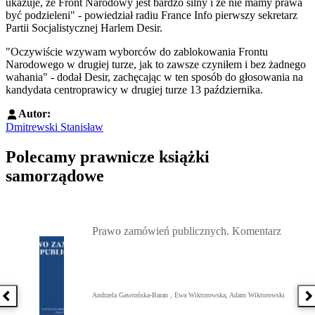
ukazuje, że Front Narodowy jest bardzo silny i że nie mamy prawa
być podzieleni" - powiedział radiu France Info pierwszy sekretarz
Partii Socjalistycznej Harlem Desir.
"Oczywiście wzywam wyborców do zablokowania Frontu
Narodowego w drugiej turze, jak to zawsze czyniłem i bez żadnego
wahania" - dodał Desir, zachęcając w ten sposób do głosowania na
kandydata centroprawicy w drugiej turze 13 października.
Autor:
Dmitrewski Stanisław
Polecamy prawnicze książki
samorządowe
Przejdź do: Prawo zamówień publicznych. Komentarz, Andrzela G
Prawo zamówień publicznych. Komentarz
Andrzela Gawrońska-Baran , Ewa Wiktorowska, Adam Wiktorowski
Poprzednia książka
N