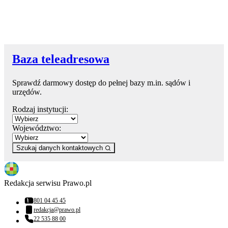
Baza teleadresowa
Sprawdź darmowy dostęp do pełnej bazy m.in. sądów i
urzędów.
Rodzaj instytucji:
Województwo:
Szukaj danych kontaktowych
Redakcja serwisu Prawo.pl
801 04 45 45
Numer telefonu:
redakcja@prawo.pl
Adres email:
22 535 88 00
Numer telefonu: