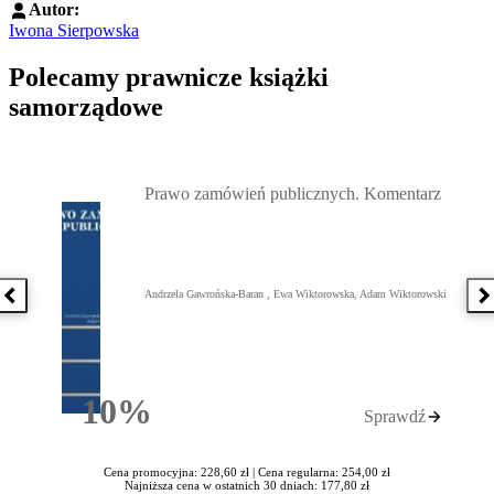
Autor:
Iwona Sierpowska
Polecamy prawnicze książki
samorządowe
Przejdź do: Prawo zamówień publicznych. Komentarz, Andrzela G
Prawo zamówień publicznych. Komentarz
Andrzela Gawrońska-Baran , Ewa Wiktorowska, Adam Wiktorowski
Poprzednia książka
N
10%
Sprawdź
Rabatu
Cena promocyjna: 228,60 zł |
Cena regularna: 254,00 zł
Najniższa cena w ostatnich 30 dniach: 177,80 zł