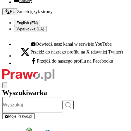
Podcasty
Zmień język - bieżący:
Zmień język strony
PL
English (EN)
Українська (UA)
Odwiedź nasz kanał w serwisie YouTube
Youtube - otwiera się w nowej karcie
Przejdź do naszego profilu na X (dawniej Twitter)
X - otwiera się w nowej karcie
Przejdź do naszego profilu na Facebooku
Facebook - otwiera się w nowej karcie
Wyszukiwarka
Szukaj
Moje Prawo.pl
- rejestracja i logowanie do serwisu