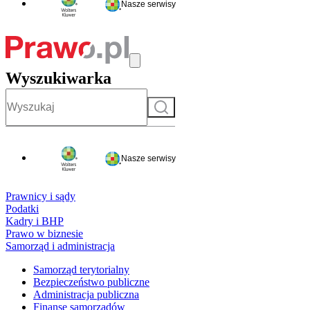
Nasze serwisy
Wyszukiwarka
Szukaj
Nasze serwisy
Prawnicy i sądy
Podatki
Kadry i BHP
Prawo w biznesie
Samorząd i administracja
Samorząd terytorialny
Bezpieczeństwo publiczne
Administracja publiczna
Finanse samorządów