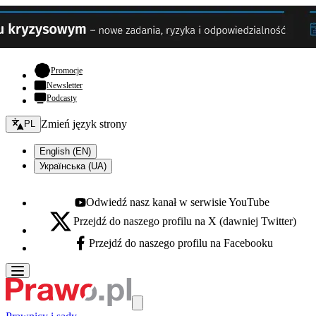
- otwiera się w nowej karcie
Promocje
Newsletter
Podcasty
Zmień język - bieżący:
Zmień język strony
PL
English (EN)
Українська (UA)
Odwiedź nasz kanał w serwisie YouTube
Youtube - otwiera się w nowej karcie
Przejdź do naszego profilu na X (dawniej Twitter)
X - otwiera się w nowej karcie
Przejdź do naszego profilu na Facebooku
Facebook - otwiera się w nowej karcie