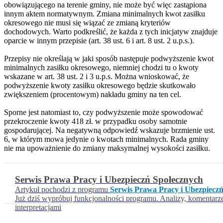
obowiązującego na terenie gminy, nie może być więc zastąpiona
innym aktem normatywnym. Zmiana minimalnych kwot zasiłku
okresowego nie musi się wiązać ze zmianą kryteriów
dochodowych. Warto podkreślić, że każda z tych inicjatyw znajduje
oparcie w innym przepisie (art. 38 ust. 6 i art. 8 ust. 2 u.p.s.).
Przepisy nie określają w jaki sposób następuje podwyższenie kwot
minimalnych zasiłku okresowego, niemniej chodzi tu o kwoty
wskazane w art. 38 ust. 2 i 3 u.p.s. Można wnioskować, że
podwyższenie kwoty zasiłku okresowego będzie skutkowało
zwiększeniem (procentowym) nakładu gminy na ten cel.
Sporne jest natomiast to, czy podwyższenie może spowodować
przekroczenie kwoty 418 zł. w przypadku osoby samotnie
gospodarującej. Na negatywną odpowiedź wskazuje brzmienie ust.
6, w którym mowa jedynie o kwotach minimalnych. Rada gminy
nie ma upoważnienie do zmiany maksymalnej wysokości zasiłku.
Serwis Prawa Pracy i Ubezpieczń Społecznych
Artykuł pochodzi z programu
Serwis Prawa Pracy i Ubezpiecz
Już dziś wypróbuj funkcjonalności programu. Analizy, komentarz
interpretacjami