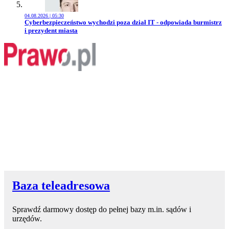
04.08.2026 | 05:30
Przejdź do artykułu:
Cyberbezpieczeństwo wychodzi poza dział IT - odpowiada burmistrz
i prezydent miasta
Baza teleadresowa
Sprawdź darmowy dostęp do pełnej bazy m.in. sądów i
urzędów.