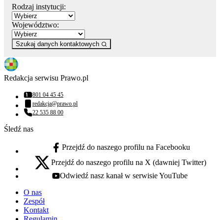
Rodzaj instytucji:
Województwo:
Szukaj danych kontaktowych
Redakcja serwisu Prawo.pl
801 04 45 45
Numer telefonu:
redakcja@prawo.pl
Adres email:
22 535 88 00
Numer telefonu:
Śledź nas
Przejdź do naszego profilu na Facebooku
facebook - otwiera się w nowej karcie
Przejdź do naszego profilu na X (dawniej Twitter)
x - otwiera się w nowej karcie
Odwiedź nasz kanał w serwisie YouTube
youtube - otwiera się w nowej karcie
O nas
Zespół
Kontakt
Regulamin