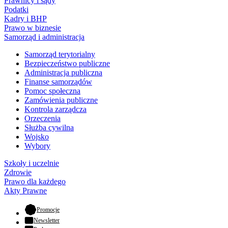
Prawnicy i sądy
Podatki
Kadry i BHP
Prawo w biznesie
Samorząd i administracja
Samorząd terytorialny
Bezpieczeństwo publiczne
Administracja publiczna
Finanse samorządów
Pomoc społeczna
Zamówienia publiczne
Kontrola zarządcza
Orzeczenia
Służba cywilna
Wojsko
Wybory
Szkoły i uczelnie
Zdrowie
Prawo dla każdego
Akty Prawne
- otwiera się w nowej karcie
Promocje
Newsletter