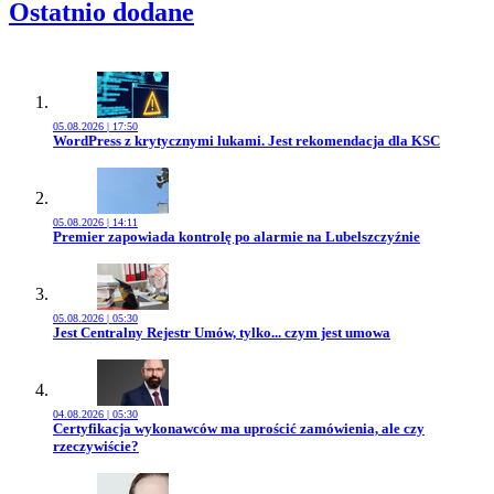
Ostatnio dodane
05.08.2026 | 17:50
Przejdź do artykułu:
WordPress z krytycznymi lukami. Jest rekomendacja dla KSC
05.08.2026 | 14:11
Przejdź do artykułu:
Premier zapowiada kontrolę po alarmie na Lubelszczyźnie
05.08.2026 | 05:30
Przejdź do artykułu:
Jest Centralny Rejestr Umów, tylko... czym jest umowa
04.08.2026 | 05:30
Przejdź do artykułu:
Certyfikacja wykonawców ma uprościć zamówienia, ale czy
rzeczywiście?