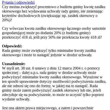
Pytania i odpowiedzi
Czy można zwiększyć procentowo z budżetu gminy kwotę zasiłku
okresowego bez wydawania uchwały rady gminy, nie zmieniając
kryteriów dochodowych (zwiększając np. zasiłek okresowy o
20%)?
Czy wówczas kwota zasiłku okresowego łącznego osoby samotnie
gospodarującej może po dodaniu 20% (z budżetu gminy)
przekroczyć 418 zł, jeśli przy 50% nie przekracza kwoty 418 zł?
Odpowiedź:
Rada gminy może zwiększyć tylko minimalne kwoty zasiłku
okresowego i może to nastąpić jedynie w drodze uchwały.
Uzasadnienie:
W myśl art. 38 ust. 6 ustawy z dnia 12 marca 2004 r. o pomocy
społecznej – dalej u.p.s. rada gminy w drodze uchwały może
podwyższyć minimalne kwoty zasiłku okresowego. Wyrażone w
ten sposób uprawnienie dotyczy możliwości podwyższenia zasiłku,
ale nie odnosi się ono do formy, w jakiej ma to nastąpić. Rada
gminy może zatem podwyższyć zasiłek okresowy lub nie, jeżeli
zdecyduje się na podwyższenie, to może to uczynić tylko poprzez
wydanie uchwały.
Jest ona aktem prawa miejscowego, a zatem i powszechnie