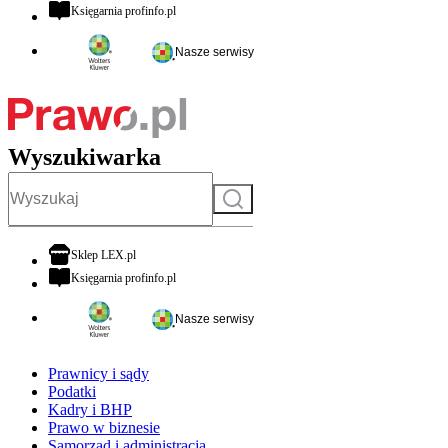
otwiera się w nowej karcie
Księgarnia profinfo.pl
Nasze serwisy
Wyszukiwarka
Szukaj
otwiera się w nowej karcie
Sklep LEX.pl
otwiera się w nowej karcie
Księgarnia profinfo.pl
Nasze serwisy
Prawnicy i sądy
Podatki
Kadry i BHP
Prawo w biznesie
Samorząd i administracja