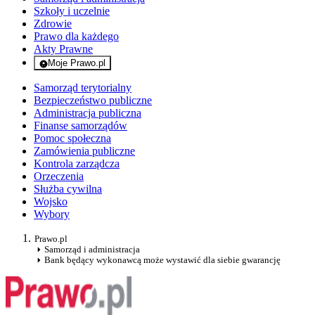
Szkoły i uczelnie
Zdrowie
Prawo dla każdego
Akty Prawne
Moje Prawo.pl
- rejestracja i logowanie do serwisu
Samorząd terytorialny
Bezpieczeństwo publiczne
Administracja publiczna
Finanse samorządów
Pomoc społeczna
Zamówienia publiczne
Kontrola zarządcza
Orzeczenia
Służba cywilna
Wojsko
Wybory
Prawo.pl
Samorząd i administracja
Bank będący wykonawcą może wystawić dla siebie gwarancję