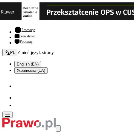
- otwiera się w nowej karcie
Promocje
Newsletter
Podcasty
Zmień język - bieżący:
Zmień język strony
PL
English (EN)
Українська (UA)