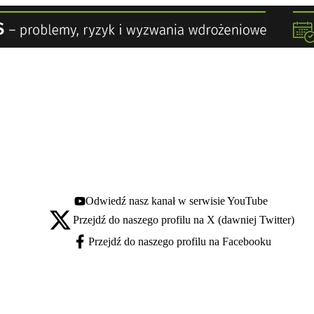
Odwiedź nasz kanał w serwisie YouTube
Youtube - otwiera się w nowej karcie
Przejdź do naszego profilu na X (dawniej Twitter)
X - otwiera się w nowej karcie
Przejdź do naszego profilu na Facebooku
Facebook - otwiera się w nowej karcie