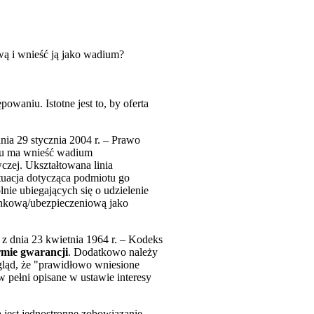
 i wnieść ją jako wadium?
owaniu. Istotne jest to, by oferta
ia 29 stycznia 2004 r. – Prawo
niu ma wnieść wadium
zej. Ukształtowana linia
ytuacja dotycząca podmiotu go
e ubiegających się o udzielenie
ankową/ubezpieczeniową jako
y z dnia 23 kwietnia 1964 r. – Kodeks
mie gwarancji
. Dodatkowo należy
ogląd, że "prawidłowo wniesione
 w pełni opisane w ustawie interesy
ą
jest jednostronne zobowiązanie